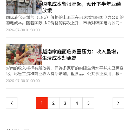
可能成为危险”的警告并不是对风扇本身的恐惧。在极端高温环境
的”，“住在共同住宅中，所有必要的公共费用都很难按个人分
购电成本警报亮起，预计下半年业绩
作应对体系。应立即启动以行政安全部为核心，卫生福利部、产业
计首尔、釜山等全国各地的最低气温将超过25度，出现热带夜现
下，连熟悉的降温方式也可能失去效果，因此应理解为需要结合多
摊。” 如果完全按照A的逻辑，住在低层的居民是否可以少交电梯
放缓
通商部、农林畜产食品部、海洋水产部等相关部门参与的跨部门气
象。 天空在中部地区偶尔有云，南部地区和济州岛则大致晴朗，
种措施，如转移到降温空间、补充水分和直接降温等。※ 本报道
电费，拥有车辆的家庭是否可以不交地下停车场的维护费呢？对此
候灾难特别应对小组。应避免部门间的推诿，必要时应提前拨付灾
阳光强烈。 清晨到早上，西海岸和部分内陆地区将出现能见度不
经人工智能（AI）系统翻译与编辑。
国际液化天然气（LNG）价格的上涨正在迅速增加韩国电力公司的
的反驳也接踵而至。 网友们指出：“一楼的居民几乎不使用电
难安全特别拨款，以提高地方政府的现场应对能力。地方政府应建
足1公里的雾，需注意上班路上的交通安全。 由于海水位在涨潮
购电成本。随着国际LNG价格的再次上升，市场对韩国电力公司下
梯，是否应该从维修费中排除？”“没有车的家庭是否可以不交停
立以现场为中心的应急体系。应扩大洒水车的动员，延长酷暑避暑
期，需做好防范，以防海岸低洼地区发生淹水和安全事故。 ※ 本
半年业绩和财务结构改善速度放缓的担忧加剧。 ◆7月SMP同比上
2026-07-30 01:30:00
车场的照明和通风费用？”“没有自行车的居民是否应该要求减免
点的24小时运营，支持农户和养殖场的紧急供水等即时的现场贴近
报道经人工智能（AI）系统翻译与编辑。
涨10.5%，连续三天维持在140韩元以上根据29日电力交易所的数
自行车存放处的管理费？” 小区内的绿化和安保设施、步道的使
型措施。特别是针对高温灾害影响集中的弱势群体，保护措施应更
据，从本月1日至29日，陆地日均加权系统边际价格（SMP）简单
用频率也因家庭而异，但管理费是共同承担的。有人认为，如果开
加细致和具体。对于独居老人、无家可归者、残疾人等高风险家
平均为每千瓦时132.57韩元，较去年同期的119.96韩元上涨
始根据实际使用次数计算公共设施费用，管理费的计算将变得过于
庭，应通过社会工作者、社区负责人和专职照护人员进行一对一匹
10.5%，较上月同期的113.67韩元上涨16.6%。上涨趋势在本月下
越南家庭面临双重压力：收入虽增，
复杂。 一位网友尖锐地指出：“这样说来，晚上不外出的人就不
配，直接确认其每日健康状况，强化“贴身照护服务”。此外，为
旬愈加明显。7月以来，日均加权SMP超过140韩元的天数达到了7
生活成本却更高
需要支付小区照明的电费。”另一位网友则表示：“如果觉得费用
了帮助因电费负担而无法开启空调的能源弱势群体，应大幅扩大能
天。特别是从27日至29日，分别为141.12韩元、141.26韩元和
太贵，成年人也可以偶尔去玩秋千。” 许多人认为，游乐场对整
源补贴的金额和对象，并在高温期间实施临时电费减免措施。对于
140.41韩元，连续三个交易日维持在140韩元以上。SMP的持续高
越南的收入指标有所改善，但许多家庭的实际生活水平并未显著变
个小区的居住环境和价值有影响。即使没有孩子的居民不直接使用
建筑工地和户外劳动者，应确保“高温作业停止权”得到切实保
位将进一步加重韩国电力公司的购电成本。SMP是电力市场上支付
化。尽管工资和商业收入有所增加，但食品、公共事业费用、教育
游乐场，安全管理良好的游乐场和宜人的绿化也能对公寓形象和房
障，严格监督现场管理。我们所面临的气候变化不再是遥远未来的
给发电公司的结算金的基准价格。通常情况下，燃料成本最高的
费用和贷款偿还负担也在增加，家庭感受到的宽裕程度有限。 根
价产生积极影响。 网友们指出：“如果游乐场设施老化且被闲
页
2026-07-30 01:09:00
警告，而是眼前迫在眉睫的国家灾害。气候危机时代的气象灾难将
LNG发电机决定价格，因此LNG发电成本的上升将导致SMP和韩国
据越南媒体VnExpress引用越南统计总局发布的《2025年生活水
置，会给人整个小区管理不善的印象”，“在卖房时强调游乐场和
愈加频繁，强度也将加剧。政府应将高温和干旱重新确立为国家灾
电力公司的购电成本同时上涨。然而，在实际结算过程中，由于适
平调查》，越南人去年的月平均收入为600万越南盾（约33万韩
绿化良好的小区，而不愿支付维修费是矛盾的”，“即使现在没有
一
难管理体系的核心课题，摆脱事后补救的应对方式，建立常态化的
用不同发电源的结算调整系数，SMP与韩国电力公司的购电单价并
元），比2024年增长了10.9%。城市地区的人均月平均收入约为
孩子，未来的买家可能是有孩子的家庭。” 由于游乐设施是儿童
前瞻性和强有力的行政及财政支持体系。错失的支持只会加剧灾
不完全一致。发电用天然气费用的近期上涨正在推动SMP的上升。
740万越南盾（约40万7000韩元），增长了6.7%，是农村地区的
使用的设施，安全问题不应由个人选择来决定。若游乐设施生锈或
难。为了保护民众的生命和社会资产，必须毫不犹豫地进行全方位
上
1
下
2
3
4
5
韩国气体公社向发电公司供应的一般发电用天然气费用截至7月为
1.42倍。 劳动者的收入也呈上升趋势。越南内务部就业局的统计数
地面破损，可能导致事故，因此无论是否使用，社区都应承担安全
的行政和财政投资。
每吉焦2万522.58韩元，比去年同月上涨20.3%。与6月的1万
据显示，劳动者的月平均收入为900万越南盾（约49万5000韩
管理的责任。 在线上也有观点认为，与其将游乐场费用无条件地
一
9379.70韩元相比，也上涨了5.9%。今年年初中东局势恶化导致国
元），比同期增加了71万7000越南盾。今年，Sun Life金融集团
强加给有孩子的家庭，不如优先透明公开管理费的使用明细。 一
际能源价格急剧上涨，随后逐步反映到国内发电成本中。 ◆证券
的金融复原力指数报告显示，22%的越南受访者表示其财务状况非
位网友主张：“应该先告知是几百万元的简单修缮，还是需要数千
页
市场下调韩国电力公司营业利润预期，第四季度成本压力加大证券
常稳定，几乎是调查对象六个市场平均水平的两倍。 生活费用上
万元的全面更换，以便做出判断。”另一位网友也表示：“不应仅