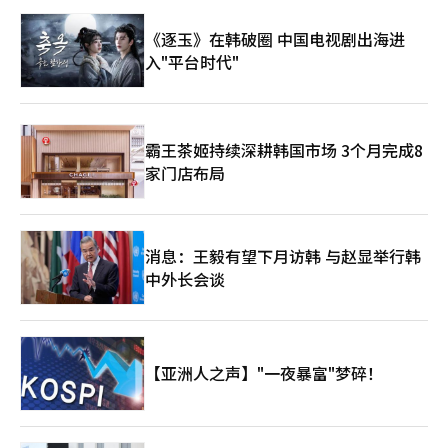
比例。此外，23%的人表示减少或跳过必要支出，12%的人暂停
去年利息费用也达到4兆3000亿韩元，日均超过100亿韩元。今年
了退休基金或养老储蓄的缴纳。 长期财务计划也受到影响。天越
《逐玉》在韩破圈 中国电视剧出海进
第一季度的营业利润为3兆7842亿韩元，但当时中东国际能源价格
证券今年发布的越南人金融健康与投资信心报告显示，越南家庭的
的上涨尚未全面反映。下半年利润的减少将不仅增加偿还借款的压
入"平台时代"
主要长期目标分别为医疗和子女教育，占比48%和47%。然而，
力，还可能影响到用于扩展输配电网络的资金筹集。每当国际LNG
在调查对象中，只有27%的人拥有明确的长期财务计划，其余
价格再次急剧上涨时，韩国电力公司的财务负担就会重复加重，因
73%的人尚未开始或未能确定目标和具体执行路径。 网民的反应
此有必要改善这一结构。气候解决方案电力市场系统团队研究员林
也明显反映了实际负担。一位网友表示：“收入在上涨之前，消费
章赫表示：“政府应当承担起改革现有电力市场补偿机制的责任，
品价格已经上涨。”他提到了汽油和食品价格的上涨。另一位网友
霸王茶姬持续深耕韩国市场 3个月完成8
以便顺利实施能源转型”，并指出“在每次能源危机中，韩国电力
则表示：“工资上涨1单位，电费、水费和子女教育费用每年上涨
公司的债务和电价负担不断加重的电力市场结构不能再被忽
家门店布局
5%至10%。”还有评论提到，生活费用相比几年前大幅增加，市
视。”※ 本报道经人工智能（AI）系统翻译与编辑。
场上蔬菜价格也变得昂贵。 与此同时，越南政府也强调了物价管
理的必要性。本月初，在物价管理运营委员会的六个月检查会议
后，阮文长副总理要求各部门、机构和地方政府在今年剩余时间内
有效控制价格水平。他还要求更仔细地预测加大物价压力的因素，
消息：王毅有望下月访韩 与赵显举行韩
并加强早期预警。 ※ 本报道经人工智能（AI）系统翻译与编辑。
中外长会谈
【亚洲人之声】"一夜暴富"梦碎！