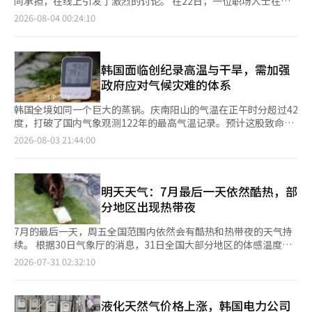
后，继续关注高温和干旱对策。”※ 本报道经人工智能（AI）系统
同承担，在线上引发了激烈的讨论。 在22日，一位职场人士在匿
区建设四座新工厂。对此，金部长表示：“半导体工厂无法使用可
浴或洗澡。利用湿布、喷雾或湿轻衣物来降温也有帮助。 此外，
LG电子和三星电子也通过官方渠道建议使用送风或自动干燥功能
翻译与编辑。
名社区发布了题为“没有孩子的家庭为什么要为游乐场的维护费用
2026-08-04 00:24:10
再生能源的说法是虚构的”，并表示将扩大风能和太阳能等可再生
定期饮水也很重要。WHO建议每小时饮用一杯水，确保每天至少
来干燥空调内部，此时的耗电量相当于一台电风扇的水平。 如果
支付管理费？”的帖子。 发帖者A认为，没有孩子的家庭实际上并
能源的使用比例。 他还强调，目前正在建设的半导体集群地
摄入2至3升的水分。 WHO强调，儿童和动物绝不能单独留在停放
使用送风和干燥功能后异味仍然存在，可能是内部已经积累了霉菌
不使用小区内的游乐场，因此游乐场的维护和修理费用应由有孩子
区“电力和水资源供应没有大问题”。同时，他提到作为地方振兴
的车辆内。 停放的车辆内部温度可能迅速升高，因此儿童和动物
或污垢，建议进行专业拆解清洗。 一位网友表示：“虽然建议送
的家庭承担。 A的观点强调了在公寓管理费不断增加的情况下，实
政策的一部分，计划在远离首都圈的地区实施电价差异化政策，以
即使短暂也绝不能被遗弃。在气温最高的时段，应避免儿童直接暴
风1小时，但在特别潮湿的日子里不容易干燥，所以建议送风2小
际使用设施的人应承担费用的“受益者负担原则”。帖子被分享
韩国面临创纪录高温与干旱，需加强
降低电价。金部长指出：“由于前任政府的工业用电费上涨，导致
露在阳光下，尽量待在阴凉处或室内。 避免用干布覆盖婴儿车，
时。可以把它想象成晾衣服。” 他还提到：“我使用的是自动干
后，争论的范围扩大到了公寓内其他公共设施的运营费用，包括健
政府应对气候灾难的体系
与中国的竞争力下降”，并表示正在考虑相关电价的降低。
因为这可能会提高内部温度，建议使用薄湿布并在需要时重新浸湿
燥的型号，时间短，所以每次都设置关闭预约时间。通常在晚上睡
身房、高尔夫练习场、老年活动中心和自习室等。 一些网友对此
以降低温度。使用便携式风扇可以增强降温效果。 根据疾病控制
觉前将室内温度调低，关闭所有门，只有空调所在的窗户打开，送
表示赞同。一位网友评论道：“屏幕高尔夫和健身房都向使用者收
韩国全境如同一个巨大的蒸锅。庆南阳山的气温在正午时分超过42
中心的数据，从今年5月15日至8月3日，热相关疾病监测系统记录
风1到2小时。送风关闭后再关窗，意外地不会让热空气进入，重新
取额外费用，为什么游乐场就必须由所有家庭共同承担？” 另一
度，打破了国内气象观测122年的最高气温记录。预计这股致命的
的患者累计达到2221人，死亡人数为19人。疾病控制中心表示，
打开所有门后，房间里的凉爽空气会适当混合，依然很凉爽。”
位网友指出：“管理费明细中包含了很多未使用设施的运营费用，
高温势头在短期内不会减弱。随着高温的持续，民众的生命安全受
2026-08-03 21:44:00
出现头痛、眩晕、肌肉痉挛、疲劳、意识模糊等症状时，应怀疑为
不过，他也提醒：“但如果关闭窗户送风，空调的异味会在室内循
单凭是公共设施就无标准地分摊费用也是问题。” 还有声音认
到威胁，农业和工业领域的经济损失也在不断增加。这一现象已远
热相关疾病。因此，一些网友表示：“我以为越热风扇就要开得越
环回到空调中，因此一定要打开一个小窗户。”※ 本报道经人工
为，应反映出无子女的单身家庭、新婚夫妇和老年家庭日益增加的
远超出了“忍耐的夏季酷暑”这一简单的层面。如今，高温和干旱
大”，“担心没有空调只开风扇的父母”，“得先检查室内温
智能（AI）系统翻译与编辑。
现实。与过去大多数家庭都有孩子的情况不同，家庭生活方式多样
不再是单纯的自然现象，而是严重影响国家功能和社会基础的社会
度。” 也有声音担心电费和降温差距。网友们指出：“没有空调
化，因此管理费的征收标准也需要更细化。 一些网友表示：“没
灾难和气候灾难，亟需国家层面的全力应对。受灾情况已经超过了
明天天气：7月最后一天依然酷热，部
的家庭或小房间的居民，关掉风扇后该用什么来忍受呢？”，“不
有孩子的家庭可能一辈子都不会使用游乐场”，“如果只有少数人
临界点。中暑患者数量激增，各大急救室中中暑和热衰竭的患者络
分地区出现热带夜
仅要强调个人生活规则，还应扩大避暑场所的开放时间”，“如果
使用的设施，可以讨论增加使用者的负担”，“这并不是一个无条
绎不绝，户外劳动者和老年人等弱势群体的生命面临严重威胁。农
热浪是一种灾难，那么也应讨论对弱势群体的降温费用支持。”
件自私的主张。” 还有人提出，像接驳巴士站、老年休息室、老
业和水产养殖领域的情况也十分严峻。全国各地的养殖场中，数十
7月的最后一天，周五全国范围内依然会有酷热和热带夜的天气持
另一方面，也有观点认为刺激性的标题可能引发混乱。“外部气温
年活动中心和居民运动设施等特定家庭主要使用的设施也应适用同
万只鸡和猪等家畜相继死亡，南海和西海的养殖场因水温上升而出
续。 根据30日气象厅的消息，31日全国大部分地区的体感温度将
达到40度并不意味着所有家庭都要关掉风扇”，“在空调降低室内
样的标准。需要公开各设施的维护费用，并由使用家庭和所有家庭
现鱼类集体死亡，第一产业的基础正在崩溃。此外，干旱加剧了农
因北太平洋高气压的影响，持续有高温潮湿的空气涌入，预计将升
温度后使用风扇是有帮助的”，“说风扇危险不如说不要仅依靠风
2026-07-31 02:32:10
共同承担费用。 然而，整体在线反应对A的主张持批评态度。因为
作物的枯萎现象，甚至威胁到民众的餐桌物价。电力需求也创下历
高至33至35度左右。 早晨最低气温在21至27度之间，白天最高气
扇更为准确。” 尤其是一些网友表示：“只看到‘40度以上风扇
游乐场并不是特定家庭的私人设施，而是所有居民共同拥有和管理
史新高，导致大规模停电的忧虑加剧，国家经济整体受损的风险令
温在31至38度之间，均高于往年同期。主要城市的白天气温预计
危险’这句话，可能会在热浪中突然关掉风扇”，强调应同时说明
的公寓公共设施。 网友们表示：“游乐场也是公寓小区共同购买
人担忧。为应对这一紧急情况，中央政府与地方政府之间需要建立
为首尔34度，光州35度，大邱和釜山37度。 特别是庆南阳山的气
使用场所、室内温度、湿度及降温情况。 最终，“超过40度风扇
液化天然气价格上涨，韩国电力公司
的资产”，“仅仅因为不使用就不承担管理责任是不合理
有机且具体的全力应对机制。最重要的是，必须建立国家层面的协
温将升高至39度，酷热天气将达到极端。 夜间热量不会散去，预