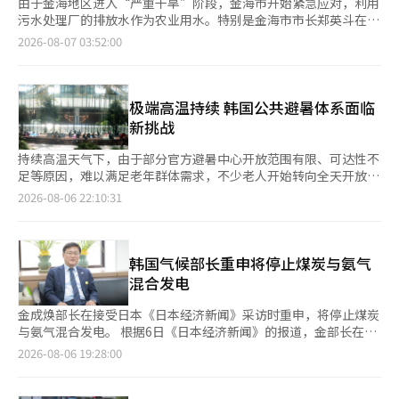
由于金海地区进入“严重干旱”阶段，金海市开始紧急应对，利用
污水处理厂的排放水作为农业用水。特别是金海市市长郑英斗在夏
季假期期间亲自关注干旱现场，并考虑在长期干旱情况下投入市财
2026-08-07 03:52:00
政，展开全面应对。 根据金海市6日的消息，目前金海地区的降水
量仅为常年的35%，而水库的蓄水率也仅为常年的50.1%。因此，
市政府通过污水处理厂排放水的再利用和河流临时坝的建设，为真
礼地区的45公顷和汉林面华浦川一带的297公顷等共342公顷的农
极端高温持续 韩国公共避暑体系面临
田提供农业用水。 为应对干旱的资金来源，除了本月通过道和行
新挑战
政安全部获得的6亿7000万韩元外，市政府还计划通过市民安全部
门额外筹集约1亿韩元，预计总规模将达到7亿7000万韩元。这笔
持续高温天气下，由于部分官方避暑中心开放范围有限、可达性不
预算将广泛用于新井开发、供水车运营、蓄水池疏浚及抽水泵的运
足等原因，难以满足老年群体需求，不少老人开始转向全天开放、
营费用等干旱应对措施，并将于本周开始正式执行。 最引人注目
免费且配套设施完善的公共空间避暑。 数据显示，截至本月4日，
2026-08-06 22:10:31
的措施是利用真礼公共污水处理厂的排放水作为农业用水。市政府
首尔市共设有4026处高温避暑中心，其中约71.3%为会员制设
通过在真礼地区现有的两个落差坝上新安装两台临时抽水泵，采
施，大多属于敬老堂，真正明确向所有市民开放的仅202处，其余
用“二级抽水”的方式，将水推送到上游，供应给附近的45公顷
设施大多仅限会员使用或开放情况不明确。此外，在已公布开放时
（设施栽培地30%，稻田70%）。 市政府相关人士表示，水质经
间的避暑中心中，超过半数在周末及节假日不开放。受开放条件、
韩国气候部长重申将停止煤炭与氨气
过自有设备测量，重要指标电导率符合食用标准的一半，已通知农
地理位置及固定使用群体等因素影响，不少老人更倾向于选择开放
混合发电
民。经过24小时的全力测试，确认下游没有问题，正在持续运行，
程度更高、出入更便利的博物馆、机场等公共设施避暑。 与官方
电费由市财政全额承担。 在汉林面华浦川一带，新安装了临时坝
避暑中心相比，博物馆、机场等公共设施开放时间更长，交通便
金成焕部长在接受日本《日本经济新闻》采访时重申，将停止煤炭
以确保用水。临时坝将维持至降水充足或用水顺利保障为止。 此
利，并配有空调、饮水和休息区域，因此成为不少老年人的新选
与氨气混合发电。 根据6日《日本经济新闻》的报道，金部长在上
次供水的优先对象是根据受益面积、民怨接收量和蓄水率等综合考
择。为节省空调电费，一些低收入老人白天前往韩国历史博物馆、
月底的采访中表示，混合发电可能成为“延续煤炭火电的手段”，
2026-08-06 19:28:00
虑，选择了情况最为严重的真礼和汉林。然而，其他乡镇的支援请
国立古宫博物馆等场所，在参观展览的同时纳凉休息。还有老人乘
因此不再使用这种方式。 金部长指出，氨气在燃烧时不会排放温
求也纷至沓来，供水车的数量成为关键。目前，全南地区可动员的
坐免费地铁前往仁川国际机场，在候机区聊天、午睡或观看飞机起
室气体，因此被视为主要的脱碳原料。然而，如果继续与煤炭混合
供水车仅有1至2辆，地方政府之间的争夺十分激烈。市政府计划在
降，有人甚至带着凉席、枕头和午餐，在机场度过一天。 随着高