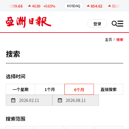
코
인
6299.66
40.89
+0.65%
854.62
55.81
+6.9
KOSDAQ
정
보
all
登录
搜
men
索
主页
搜索
搜索
选择时间
一个星期
1个月
直接搜索
6个月
搜索范围