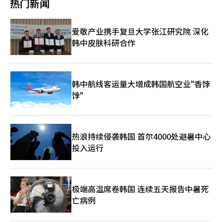
热门新闻
市场也在下调对韩国电力公司业绩的预期。金融信息公司FnGuide
涨快于收入增长，必需支出侵蚀实际收入 尽管收入增加，但许多
仅因为是公共设施就无条件支持或反对，而应确认报价和承包商的
统计显示，韩国电力公司今年的营业利润预期为9兆8396亿韩元，
人并未感受到生活水平的改善。29岁的职员B先生表示，今年上半
选择过程是否合理。” 关于游乐场的日常安全管理和设施维护费
比三个月前的13兆6375亿韩元下降27.8%。与去年7月的预期15兆
年他承担了额外的工作，收入增加了15%，但大部分收入都用于支
用应由所有家庭共同承担，但像夏季水上游乐场那样产生安全员人
爱敬产业携手复旦大学张江研究院 深化
9428亿韩元相比，下降幅度达到38.3%。汉华投资证券最近将韩
付上涨的交通费用。他说：“我为了增加收入而承担了额外的工
力成本和水电费等额外运营费用的设施，可以制定单独的标准。
韩中皮肤科研合作
国电力公司今年的营业利润预期从原来的12兆韩元下调至9兆韩
作，但目前只能维持稳定的生活和旅行爱好，并没有更宽裕。”
基本设施的修缮和安全检查由所有家庭承担，而对特定活动或季节
元，目标股价也从6万4000韩元下调至4万7000韩元，降幅为
住在胡志明市自丁区的30岁A先生也有类似的情况。他表示，在线
性项目等使用者有限的服务则收取使用费。这是为了区分维护公共
26.6%。韩国电力公司第二季度的营业利润预计为2兆韩元，同比
业务稳定后，今年上半年家庭收入增长了20%至30%，但“整体
资产的费用和使用个别服务的费用。 一些网友分析认为，此次争
下降6.1%。汉华投资证券研究员宋裕林表示：“近期能源价格波
生活水平并没有显著变化”。他补充道：“食品价格、电费和水
论不仅仅是游乐场管理费几千元的问题，而是关于在共同住宅中应
动加大了业绩的不确定性”，并分析称“预计下半年将出现明显的
费、孩子的学费都在上涨，现在的支出需要更加谨慎。” 物价压
韩中航线客运量大增成韩国航空业"香饽
共同承担的费用范围的冲突。 “没有孩子的家庭不支付游乐场费
利润下降”。韩国电力公司计划于下月公布第二季度业绩。未来的
力影响着家庭的整体状况。Sun Life的报告显示，84%的越南受访
用，年轻一代不支付老年活动中心费用，最终只会加剧代际冲
饽"
压力因素是，近期国际LNG价格的急剧上涨尚未反映到国内发电成
者表示，由于通货膨胀，每月的支出变得更加困难。食品、公共事
突”，“现在虽然不使用，但每个人在生命周期中所需的设施可能
本中。东亚LNG价格指标JKM截至28日为每百万英热单位21.33美
业费用和燃料费用影响了约96%的消费者，医疗费用仍然是一个重
会有所不同”，“为了维持社区，必须在一定程度上共同承担彼此
元，比一个月前上涨34.8%。LNG现货价格经过采购、海运和通关
大负担。B先生还提到：“最近汽油价格波动后，办公室的午餐费
的需求。” 相反，也有观点认为：“不能以共同体的名义为不必
等环节，通常在约两个月后对国内电力市场产生影响。如果这些价
用从3万5000越南盾涨到了4万越南盾。”今年上半年，消费者物
要的设施运营和过度支出辩护”，“随着居民不使用的设施增多，
热浪持续侵袭韩国 首尔4000处避暑中心
格上涨在电力和天然气需求增加的冬季反映出来，第四季度的SMP
价指数比去年同期上涨了4.38%。住房、电力、水、燃料和建筑材
管理费负担也会加重，因此应定期决定设施的维护与否。” 最
和韩国电力公司的购电成本可能会进一步上升。这也是预计下半年
投入运行
料上涨了6.72%，是涨幅最大的，交通上涨了5.23%，食品和餐饮
终，这场争论超越了游乐场维护费由谁承担的问题，转向了如何区
营业利润下降幅度将大于第二季度的原因。 ◆电价冻结导致财务
服务上涨了4.79%。 贷款负担加重家庭压力，长期计划受到影响
分共同住宅的公共资产和个人使用权益的提问。在公寓游乐场作为
改善受阻，呼吁电力市场补偿机制改革问题在于，韩国电力公司无
生活费用的压力加上贷款偿还费用被认为是降低家庭实际承受能力
全体居民的共同资产的原则与根据实际使用程度合理调整管理费负
法立即将增加的成本反映到电价中。政府和韩国电力公司决定在第
的因素。根据未来资产越南的统计，今年第一季度，上市银行新产
担的要求之间，减少居民间的冲突需要透明公开费用使用目的和计
三季度冻结基本电费、用电量电费和气候环境电费，同时维持燃料
生的不良贷款约为5万3400亿越南盾，比去年第四季度增加了
算依据的程序。 ※ 本报道经人工智能（AI）系统翻译与编辑。
极端高温席卷韩国 连续五天报告中暑死
费用调整单价与之前相同，为每千瓦时5韩元。尽管成本上升，电
23.2%。新不良贷款的增加出现在贷款利率上升的背景下。 随着支
亡病例
力销售单价保持不变，导致韩国电力公司需要承担大部分成本增
出压力加大，减少储蓄的趋势也开始显现。Sun Life的调查显示，
加。韩国电力公司自2023年第三季度以来已连续11个季度实现营
33%的受访者表示计划提取储蓄用于消费，这是调查市场中最高的
业盈利，但截至今年第一季度末，其合并总负债已达206兆韩元。