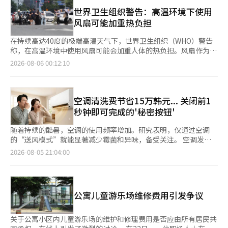
发电，韩国的脱碳战略可能会受到影响。他强调：“我们不能回归
下周追加4辆供水车，以扩大对真礼和汉林以外地区的支援。 农作
温和热带夜持续，仁川国际机场夜间还聚集了部分无家可归者及无
煤炭火电。”金部长一直以来都明确表示停止混合发电的方针，并
世界卫生组织警告：高温环境下使用
物受损的报告情况将在各负责人员汇总后，预计于7日左右明朗。
力承担空调费用的弱势群体。由于机场24小时开放，并配备完善的
在上个月与《亚洲经济》采访时指出：“环境与产业、能源不再是
风扇可能加重热负担
金海市还为应对可能持续的长期干旱准备了后续对策。市政府相关
空调和休息设施，已成为部分人夜间避暑甚至过夜的场所。与此同
对立的概念。”他表示，将努力使韩国从石油国家转变为电力国
人士表示：“如果干旱长期化，省或中央部门将重新进行灾难相关
时，持续增加的避暑人群也给机场运营带来一定压力，部分休息区
家，超越以化石燃料为中心的社会，成为脱碳绿色文明的引领者。
在持续高达40度的极端高温天气下，世界卫生组织（WHO）警告
需求调查，预计会分配资金。如果不顺利，市政府将投入市财政，
域长期被占用，对旅客正常使用造成影响。机场方面表示，在保障
在尹锡悦政府期间，韩国曾计划到2030年在国内一半以上的火电
称，在高温环境中使用风扇可能会加重人体的热负担。风扇作为夏
积极应对干旱损失。” 金海市建设科长朴明俊表示：“为应对持
旅客正常出行的前提下，将进一步加强现场秩序管理。 业内人士
厂中混合20%的氨气。然而，在李在明政府上任后，脱碳政策得到
季常见的降温设备，当环境温度超过一定水平时，可能不仅无法降
2026-08-06 00:12:10
续的干旱，我们正在推进污水处理厂排放水再利用、临时坝建设、
指出，极端高温正对韩国公共服务体系提出新的考验。随着高温天
加强，计划逐步结束煤炭火电。根据计划，到2040年将完全废止
温，反而会持续送出热空气。 WHO最近在其《热浪与健康》资料
净水厂排放量扩大等符合地区条件的多种用水保障对策，并将与相
气逐渐常态化，仅依靠传统避暑中心已难以满足部分群体的实际需
所有煤炭火电，约60座煤炭火电厂中，2030年前将停用20座，
中建议，风扇应在周围空气温度低于摄氏40度时使用。因为在气温
关机构密切合作，确保农业用水供应不受影响。” 郑英斗市长放
求。未来，如何进一步提高公共设施的开放性和便利性，完善公共
2040年前将停止其余电厂的运营。日本对氨气供应的影响展望
超过40度的情况下，使用风扇会将热风传递到身体，反而不利于降
弃假期，亲自驾驶车辆...积极开展现场行政 这种以现场为中心的干
避暑服务体系，为老年人等弱势群体提供兼具避暑、休憩和社交功
《日本经济新闻》指出，韩国和日本都是氨气的主要消费国，如果
低体温，可能增加身体所承受的热量。 这里提到的40度是指风扇
空调清洗费节省15万韩元... 关闭前1
旱应对措施在金海市长的行动中得以体现。自4日起，郑英斗市长
能的公共空间，将成为韩国城市公共服务面临的重要课题。
韩国停止混合发电，日本将成为唯一的主要煤炭与氨气混合发电
运作时室内或周围环境的空气温度，而非人体体温。如果外部气温
秒钟即可完成的'秘密按钮'
进入为期四天的夏季假期，为减轻员工的负担，他亲自驾驶私家
国。这可能会对包括美国在内的主要氨气生产国的全球供应链造成
达到40度，但通过空调等方式将室内温度有效降低，则可以配合使
车，连续几天巡视干旱和高温的盲区，实际上延续了工作。 郑市
影响，并可能影响日本的氨气采购战略。日本目前从美国、澳大利
用风扇，以帮助降低体感温度。 WHO提出的应对高温的原则主要
随着持续的酷暑，空调的使用频率增加。研究表明，仅通过空调
长在假期的第一天与地区团体负责人协商干旱对策，随后检查了汉
亚和中东等地采购氨气，并在尹锡悦政府期间于2025年3月与韩国
包括“避暑”、“保持室内凉爽”、“降温和保持水分”、“保护
的“送风模式”就能显著减少霉菌和异味，备受关注。 空调发出
林面一带，第二天则巡视了干旱严重的真礼面，并访问了真礼农协
达成了在氨气采购领域的合作。 此外，日本政府一直积极支持氨
婴幼儿和儿童”等四项。 根据联合新闻的报道，白天最热的时段
异味的主要原因是冷却后内部残留的湿气。在冷却过程中，空调内
的长寿大学，叮嘱老年人做好防暑措施。 6日，他与小商户进行了
2026-08-05 21:04:00
气的使用，目前日本最大的电力公司JERA与主要的中化企业IHI正
应避免外出或进行剧烈运动。如不得不外出，应选择阴凉处而非阳
部的热交换器上会凝结水珠，如果在这种状态下关闭电源，潮湿的
座谈，假期的最后一天，即金海集市的7日，他还将进行传统市场
在爱知县推进氨气燃烧技术的商业化。 金部长表示，利用液化天
光直射的地方。WHO指出，阳光下人们感受到的温度可能比官方
环境容易滋生霉菌和细菌。 预防的最简单方法是在关闭空调前打
的购物和民生检查。此前，市政府根据郑市长的指示，建议在8月
然气（LNG）的火电将在2050年前继续发挥一定作用。同时，他
观测的气温高出10至15度。建议每天至少在空调开放的公共设施
开窗户，稍微进行冷却，最后使用送风或内部干燥（清洁干燥）功
期间停止废纸收集老人的活动，并制定了支持措施，全面启动高温
提到核电方面将优先考虑安全，计划对即将到期的反应堆进行维修
或降温场所待2至3小时，并在游泳时注意不要单独行动，以防溺
能。送风模式并不是产生冷风，而是仅仅送风以帮助内部干燥。
和干旱的综合对策。 郑英斗市长表示：“如果市长不休假，员工
和延长使用寿命，而不是自动关闭。但对于新建核电站及核电的具
公寓儿童游乐场维修费用引发争议
水。 白天应利用窗帘和百叶窗等阻挡阳光直射进入室内，夜间外
韩国消费者院建议在使用空调后至少使用送风或干燥功能10分钟以
可能会觉得难以休假，因此我请假，但面对持续的高温和干旱，我
体比例，他表示“尚未决定”。半导体支持方案 与此同时，金部
部气温下降时再开窗通风。 尽量减少电器的使用，风扇应在气温
上以干燥内部。然而，现场的空调安装和维修技师建议，为了充分
无法袖手旁观，每天与当地居民沟通，巡视现场。”他强调：“为
长还提到了对半导体产业的支持方案。由于全球人工智能（AI）热
低于40度时使用，超过40度时，风扇可能会提高体温。 直接降低
去除内部湿气，送风运行约60分钟更为有效。 电费方面也无需过
了不让市民在气候灾害中遭受困扰，我将尽全力确保在恢复工作
关于公寓小区内儿童游乐场的维护和修理费用是否应由所有居民共
潮，内存半导体的需求激增，三星电子和SK海力士决定在南部地
体温的措施也很重要。WHO建议穿宽松轻便的衣物，使用凉水淋
于担心。送风模式下，负责冷却的室外机不工作，能耗大幅降低。