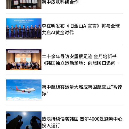
韩中皮肤科研合作
李在明发布《旧金山AI宣言》将与全球
共启AI黄金时代
二十余年寻访安重根足迹 金月培新书
《韩国独立运动圣地：向旅顺口追问历
史》出版
韩中航线客运量大增成韩国航空业"香饽
饽"
热浪持续侵袭韩国 首尔4000处避暑中心
投入运行