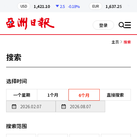
코
인
19%
1,421.10
2.5
-0.18%
1,637.25
4.59
USD
EUR
정
보
all
登录
搜
men
索
主页
搜索
搜索
选择时间
一个星期
1个月
直接搜索
6个月
搜索范围