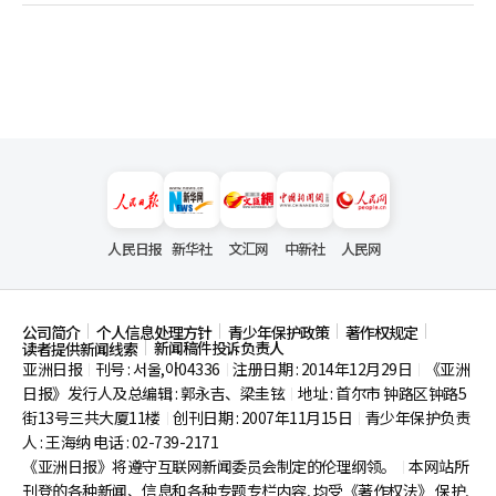
人民日报
新华社
文汇网
中新社
人民网
公司简介
个人信息处理方针
青少年保护政策
著作权规定
新闻稿件投诉负责人
读者提供新闻线索
亚洲日报
刊号 : 서울,아04336
注册日期 : 2014年12月29日
《亚洲
|
|
|
日报》发行人及总编辑 : 郭永吉、梁圭铉
地址 : 首尔市
钟路区钟路5
|
街13号三共大厦11楼
创刊日期 : 2007年11月15日
青少年保护负责
|
|
人 : 王海纳 电话 : 02-739-2171
《亚洲日报》将遵守互联网新闻委员会制定的伦理纲领。
本网站所
|
刊登的各种新闻、信息和各种专题专栏内容, 均受《著作权法》
保护,