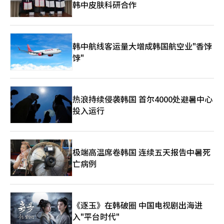
的模样是如此不堪。远处，我们看到一条足以让车辆通行的碎石
韩中皮肤科研合作
都市铁路网的未来。 ‘不花税’的地下化，真正的房地产项目从
园、高尔夫球场和游艇等设施举办独特活动。锦湖华顺温泉度假村
像工资一样，难以再次降低。 因此，越来越多的企业选择管理出
路，我们在与蚊虫搏斗中，艰难地穿过长满膝高杂草的路。 沿着
现在开始 地下化的情况也是如此。根据2024年实施的《铁路地下
在5月9日和10日举办儿童游泳比赛和“背娃大作战”等迷你奥运
差，而不是增加费用。通过公开各部门交通费、住宿费的最低、平
这条路走了一段时间，出现了看似是火灾受害者的避难所的帐篷，
化综合开发特别法》，2025年2月选定了釜山、大田、安山作为首
会。济州度假村则提供“快乐泡泡日”活动。锦湖雪岳度假村在蔚
均和最高金额，促使员工在平均水平上支出，或者干脆将面对面会
后面则是一片超过百平米的土地被蓝色防水布覆盖。这正是1月发
批示范项目。然而，地下化综合计划尚未公布。如果首尔、仁川、
山岩背景下举办“第四届雪岳高尔夫家庭赛”，提供度假村住宿
议改为远程会议。生活用品公司尤尼查在今年6月宣布将国内外出
生火灾的现场。对于在一间不足一平米的房间里生活的人们来说，
天安等多个当选者承诺的新增区段要顺利推进，综合计划的纳入是
券。统营码头度假村每周末在日落时分举办“日落游艇浪漫表
韩中航线客运量大增成韩国航空业"香饽
差减少一半，以节省数亿日元的费用。 日本企业的国内出差制度
突如其来的大火吞噬了他们多年来积累的一切。那块防水布是那一
第一道关卡。在下一个任期内，市民能够感受到的变化可能不
演”。※ 本报道经人工智能（AI）系统翻译与编辑。
长期以来是基于低且稳定的物价设计的。当公司设定的住宿费用无
饽"
瞬间的证据，也是他们拼命守护的一切的最后痕迹。 越过防水
是‘开工’，而是‘计划确认’。首批示范项目的开工目标甚至定
法在市中心商务酒店找到合适的住宿时，超出部分则转嫁给员工自
布，我们又走了一段路，看到一栋被烧黑的房子吸引了我们的注
在2030年。 SOC承诺的真正面目在于此。六位当选者承诺的铁路
费、郊区住宿和长途出行。企业面临着是调整住宿费用标准，还是
意。倒塌的墙壁后，未能取出的书籍被烧焦，黑乎乎的家电和卡带
地下化项目结构如下：铁路用地出资→项目实施者发行债券筹集工
减少出差的选择。东京出差者从胶囊酒店开始搜索的现象，不仅是
也在其中。它们都在等待着再也无法归来的主人。 灾难每次只是
程费用→地下化与上部土地开发→上部高密度开发→用开发收益偿
简单的住宿困难，更是由于通货膨胀和访日游客激增导致的“便宜
暂时将这个村庄带回晚间新闻。世界的关注一旦消退，烧毁的房屋
热浪持续侵袭韩国 首尔4000处避暑中心
还债券。并非用税收来建设，而是通过上部建筑与商铺的销售与租
日本”消失，从而动摇了以此为基础的出差惯例。※ 本报道经人
便依旧留在原地。居民们对火灾的讨论显得十分平静，房屋紧密相
赁收益来支付费用。根据首尔市的估算，项目费用为25.6万亿韩
投入运行
工智能（AI）系统翻译与编辑。
连，街道狭窄，建筑材料易燃，没人相信能完全阻止下一次火灾的
元，上部开发收益为31万亿韩元。开发收益是项目费用的121%。
发生。 我们再次穿过杂草，走向更高的地方，发现了一栋被铁丝
如果开发收益减少20%，则为24.8万亿韩元，低于项目费用。 开
围住、用苔藓覆盖的房子。这里留下了人们长期以来拼搏的痕迹。
发收益的估算是项目可行性的核心变量。‘不花税’的说法意味着
在一堆垃圾中，我们看到居民们为冬天准备的煤炭和旁边已经烧
财政负担较小，而并非费用消失。房地产市场必须填补这些费用。
极端高温席卷韩国 连续五天报告中暑死
尽、长满青苔的煤灰。这是为了再次度过即将到来的冬天的准备。
当选者需要决定的是上部开发的容积率、用途区域的变更以及项目
穿过小小的蜘蛛和蚊虫，我们到达了一个地方，最清晰地展示了九
亡病例
实施者的出资结构。 新机场的本质也是如此。庆尚北道的李哲宇
龙村的现状。一侧是让人怀疑是否有人居住的景象，另一侧则是市
知事的TK新机场，大邱市长当选者的机场后续开发，光州机场迁
值超过40亿韩元的公寓小区。我们背过身去，走向1988年人们最
移，世万金机场，釜山的伽德新机场，表面上都是交通基础设施，
早定居的1地块。 透过破碎的窗户，可以看到那些因迁移而未能带
但从房地产的角度来看，核心在于后续开发与配套区域的开发。如
走的生活用品，曾经热闹的美容院连门都不再完整。在这一切之
《逐玉》在韩破圈 中国电视剧出海进
何利用新机场迁移后的土地是一个重要课题。 供应枯竭，未售房
间，始终出现的还有横幅。这是这里的人们为了自己认为的权利而
源堆积，投入速度与规模决定成败 当选者面临的住房市场正处于
入"平台时代"
依然在激烈斗争的证据。尽管不知道开发何时、以何种方式到来，
两极分化的中心。根据国土交通部2026年4月的住房统计数据，1