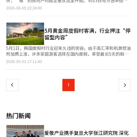
杂，‘难’的房地产问题正是从这里开始。 6月3日地方选举结
使科斯达克市场的供需‘空房’得到正常化。”
的增加使他们几乎不再出差参加学会。住宿费用的上涨不仅增加了
筒看起来是手工制作的，显然是为了仍在等待邮件的人们而设。附
居住空间及公共设施等。此外，农业农村部计划公布《农村空房整
束，16位地方首长已确定，其中13个地区的市政管理发生了变
2026-06-05 22:24:00
学会参与者的不便，还减少了面对面参与的机会。酒店房间供应不
近的墙上，蓝色喷漆写着一串不明的数字，后来在进一步了解后才
治特别法》草案，以支持空房整治工作。该草案明确了中央和地方
化。只有首尔的吴世勋、庆尚北道的李哲宇和庆尚南道的朴完洙三
足 日本酒店费用的上涨并不仅仅是因为游客数量的增加。访日游
明白其含义。 这里的房屋狭小得无法用“狭窄”来形容，紧紧相
政府及空房所有者的角色。通过这一措施，目标是在明年将农村空
位当选者的政策将继续沿用。大多数当选者即将就职，然而在此之
客的停留时间比过去更长，个人旅行的比例上升，导致对市中心酒
连。虽然称之为“家”都让人感到羞愧，但对这里的人们来说，这
房数量从现有的6.6万栋减少到3.3万栋。※ 本报道经人工智能
前，过渡委员会将首先展开工作。在候选人时期的承诺已被验证
店的需求集中。例如，2019年第三季度，中国游客的平均住宿天
里依然是温暖的家。 多处紧闭的门上贴着SH公社钉上的木板。这
（AI）系统翻译与编辑。
为“是否纳入计划”。而现在，情况有所不同。如果未纳入，那就
5月黄金周度假村客满，行业押注“停
数从6天增加到2024年同一时期的7天，人均住宿费用也从44583
些木板并不是随便贴在任何房子上，而是贴在那些因居民生病、情
要看他们正在整理什么，以便将其纳入。房地产市场是通过行动而
留型内容”
日元增加到77783日元。团体游客可以选择乘坐包车入住郊区酒
况好转或最终离开村庄而留下的空房上。 一块木板上写着：“7-
非承诺来运作的。 未反映的铁路承诺，已全力以赴纳入第五次计
店，但个人游客更倾向于选择交通便利的市中心。日本三大城市圈
15-1空房关闭，未经允许损坏将依法处理 2026年5月5日”的警
划 最紧迫的问题是铁路。目前已公布的第四次国家铁路网建设计
5月1日，韩国度假村行业迎来久违的笑容。由于高汇率和机票燃油
的外国人住宿人数从2019年7月的678万人增加到2024年7月的
告。 上面还贴着用绿胶带固定的官方通知：“7地块15栋1号居民
划中并未包含当选者的核心项目。京畿道的秋美爱当选者提出的
附加费上涨，许多家庭游客选择在国内度假，享受最长5天的假
1039万人。游客在市中心的长时间停留使得国内出差者与酒店房
因临时迁移而关闭的空房，未经允许进入或损坏将根据刑法第319
GTX-E、F、G、H新线，釜山的全在洙当选者的BuTX与伽德新机
期。业内人士表示，面对高物价和燃油附加费压力，度假村正努力
间之间的竞争加剧。 问题在于酒店供应无法跟上急剧增加的需
页
2026-05-01 17:11:43
条（建筑物侵入）和第366条（财物损坏）受到处罚。” 手写的粗
场连接的TRX，忠清地区的CTX主线外延长，韩半岛KTX等多条快
通过丰富的活动吸引游客。度假村不再只是住宿地，而是成为完整
求。经济评论家加贺圭一分析称，早在访日游客增加之前，酒店短
糙警告和官方文书特有的干巴巴的文体并排贴在一起，似乎真实地
速铁路均未纳入第四次计划。 这些线路要想启动，必须尽快纳入
的旅游目的地。例如，大明索诺集团的所有度假村在5月1日至5日
缺就已被预见，但由于需求是否会持续不明，行业对大规模投资持
一
反映了这个村庄的现状。每当有人离开，这样的标记就会一个接一
即将公布的第五次国家铁路网建设计划。如果国土交通部正在进行
期间几乎全部客满。海云度假村的平均预订率超过90%，大酒店几
谨慎态度，导致供应扩张缓慢。即使现在加快建设，也很难在短期
个地钉上。 从这里开始，路窄得只能容一人通行，蜿蜒而长。沿
可行性与需求预测的初步筛选，那么过渡委员会的时间已经开始。
乎无空房。为了吸引游客，度假村推出了丰富的“停留型内容”。
内弥补不足，预计高住宿费用将持续一段时间。 成本压力也不容
着这些狭窄的道路走，我们不断遇到一些曾经属于孩子们的玩具，
上
1
下
如果不整理项目可行性资料并与政府部门协商，想要进入候选名单
大明索诺集团通过各地特色活动延长游客停留时间。江原道洪川
小觑。由于人手不足，客房清洁外包费用上涨，工资上涨的部分又
但如今再也找不回来的物品。 被遗弃的自行车、半埋在杂草中的
都很困难。第一年内，最快的决策就是第五次计划。 一个典型的
Vivaldi公园在5月1日至4日举办“家庭节”，包括流行乐队现场演
转嫁到住宿费用上。自去年10月以来至今年3月，最低工资的修订
玩具汽车，还有那些似乎仍在等待某人的褪色小物件。这条小巷曾
一
例子是东南地区。釜山的全在洙与蔚山的金相旭当选者来自民主
出、热门综艺“黑白厨师”快闪美食车和跳蚤市场。全国各地的
使全国平均首次突破1000日元，因此成本转嫁的压力预计在今年
经是某个孩子上学的必经之路。 然而，那些孩子现在可能在别的
党，而庆尚南道的朴完洙当选者则来自国民力量。由于同一区域内
Sol Beach也推出了异国风情的活动。Sol Beach襄阳提供烧烤晚
仍将持续。 目前没有明显的解决方案。专家的建议最终也只是让
地方上学。九龙村真正显露出其本来面目正是从这一点开始。居民
页
政党分歧，合作并不会自然而然地形成。前任市政管理推动的蔚
餐和户外跳蚤市场，三陟提供儿童塔罗体验和广场表演，南海则有
出差者忍受不便。建议放弃市中心酒店，选择高速公路出入口附近
们遗弃的垃圾与湿气交织，散发出难以忍受的恶臭，让人无法继续
热门新闻
山-梁山-釜山的区域铁路已于2025年7月通过了可行性研究，东南
柚子蜡烛课程和海景瑜伽。海云度假村则专注于“代际共鸣”，5
的路边酒店或集装箱酒店，或者在首都圈扩大选择范围至立川、千
前行。 在狭窄的巷道中，我们发现了一个厕所。紧闭的木门后，
地区循环区域铁路（晋营-蔚山站）也在进行可行性研究。全在洙
月2日在广场举办“雏鸡运动会”，包括箭头冰壶、家庭接力赛等
叶县船桥市、市川市等郊区城市。 最根本的解决方案是企业将住
没有正规的马桶，而是改装成坐便器的椅子。 在没有任何解释的
的BuTX与TRX将进一步增加。在同一东南地区内，线路、预算与
活动。5月3日至5日的儿童节假期，度假村将变成大型节庆场地，
宿费用上限提高到上涨的酒店费用水平。然而，能够在酒店费用上
情况下，这个物件已经向我们展示了九龙村的许多事情，基础设施
爱敬产业携手复旦大学张江研究院 深化
优先级可能会发生冲突。三个区域的合作与竞争将决定东南地区大
提供儿童乐园、复古音乐会等多样表演。锦湖度假村利用水上乐
涨时立即调整出差费用标准的企业并不多。因为一旦提高的上限就