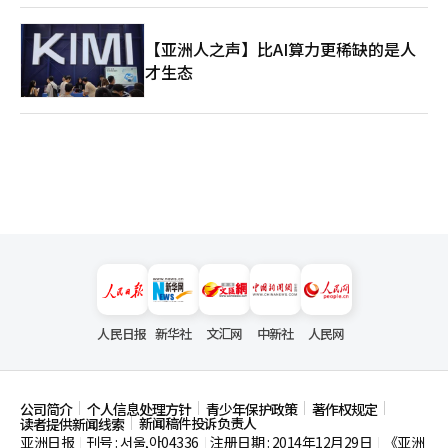
就不是诊断的答案。SH、LH、城市公社的条例整顿、出资基金的
筹集、土地的获取、示范项目的启动都需要从过渡委员会阶段开始
同时推进。模式的名称不如投入的速度与规模更能左右市场。年均
【亚洲人之声】比AI算力更稀缺的是人
1000至2000套的模式无法填补首尔日益减少的入住量。 ※ 本报道
才生态
经人工智能（AI）系统翻译与编辑。
人民日报
新华社
文汇网
中新社
人民网
公司简介
个人信息处理方针
青少年保护政策
著作权规定
新闻稿件投诉负责人
读者提供新闻线索
亚洲日报
刊号 : 서울,아04336
注册日期 : 2014年12月29日
《亚洲
|
|
|