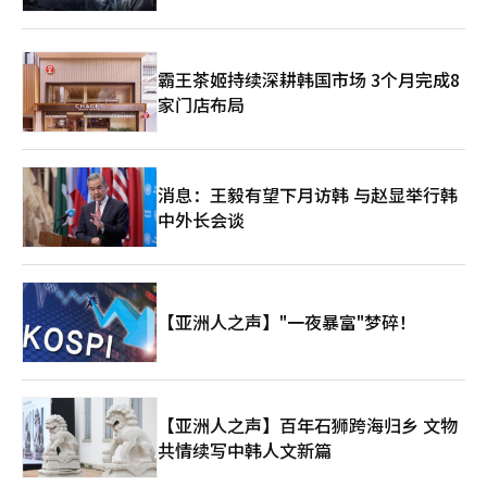
但他们依然在忍耐着今天。 经过两三天的反复探访，居民们对我
至4月，首尔的住房许可为12760套，比去年（16787套）减少了
们的态度逐渐缓和。起初，他们连眼神都不愿交汇，而现在，他们
24.0%；全国竣工为75230套，比去年（139139套）急剧减少了
开始主动打招呼或简短交谈。 因此，我们也有机会遇到进入村庄
45.9%。如果许可减少，2至3年后入住将枯竭。竣工数量已经减少
的杂货车。车上装满了生活必需品、鞋子、衣服、扇子和火柴，真
霸王茶姬持续深耕韩国市场 3个月完成8
了一半。同时，截至4月底，未售房源为65179套，其中地方占
是应有尽有。一位居民在车上买了老鼠药，表示现在的老鼠药效果
47881套，达到73%；已竣工但未售的未售房源中，地方占25166
家门店布局
不好，想要以前用的那种。 周围聚集了一些我们无论如何都找不
套，达到85.3%。更为关键的信号是，4月份一个月内，首都圈的
到的居民，他们坐在一起，查看车上装载的物品。稍微转过头，看
未售房源减少了1314套，而地方则增加了1210套。首都圈的新建
到了一家小超市，出售着与城市中其他超市无异的食品、零食和饮
房源枯竭，而地方的空房堆积，市场两极化现象愈发严重。 在这
料。店里坐着一位年长的奶奶，静静地迎接我们走进这家没有开灯
个市场中，新市政与省政的首要任务非常明确。首都圈如何阻止许
消息：王毅有望下月访韩 与赵显举行韩
的昏暗商店。 夜幕降临，另一种阴郁的气氛降临。几盏稀少的路
可与开工的悬崖，地方如何解决堆积的未售房源。这两个问题的解
灯勉强照亮道路，远处一座建筑吸引了我们的目光，那是一座闪耀
中外长会谈
决方案并不相同。首都圈需要加快整治项目的许可处理速度、分配
的十字架。 仿佛被吸引般，我们忘记了被蚊子叮咬，朝着那光亮
价格的监管以及城市整治型项目的活跃，这是短期内的应对措施。
走去。白天看到的贫富差距在夜晚变得更加明显：一侧是江南公寓
朴赞大当选的仁川市长承诺了营地市场的综合开发与东仁川行政中
小区的璀璨灯光，另一侧则是几盏路灯勉强驱散黑暗的九龙村。我
心开发等市中心项目，而秋美爱当选的京畿道知事的GTX与新城市
们在离开的路上看到的景象与白天截然不同。白天看不见的汽车，
供应，吴世勋市长的整治项目加速都应对这一许可悬崖。 而地方
到了下班时间却停在各处，几乎要倒塌的房屋中传出电视和收音机
【亚洲人之声】"一夜暴富"梦碎！
则需要优先解决未售房源。需要激活未售房源购入型租赁、调整分
的声音。 开发何时开始尚不可知，火灾何时再次发生也无法预
配时点、地方大城市的市中心整治，以及在需求得到确认的地方重
测。在这种不确定性中，这里的人们储存着煤炭，修缮屋顶，购买
新调整供应。全在洙、许泰正、金相旭当选者面临的首要现实是新
老鼠药，努力度过今天。这正是九龙村中最不显眼但却最顽强的生
市政的承诺之前，已经堆积的未售房源。 新居住模式是其中一种
存斗争。※ 本报道经人工智能（AI）系统翻译与编辑。
工具。吴世勋的土地租赁型公寓与非公寓建设支持，朴赞大的市民
【亚洲人之声】百年石狮跨海归乡 文物
REITs与仁川型社会住房，全在洙的公共SPC土地租赁，赵相浩当
共情续写中韩人文新篇
选的世宗市长的青年基本住房。然而，如果在许可与未售房源市场
已经存在的情况下，这些模式投入市场需要2至3年，那么这些模式