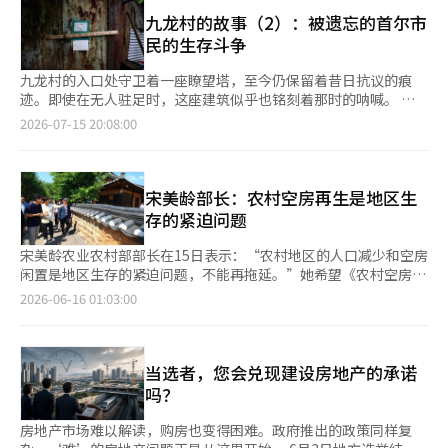
但在东京或大阪等大城市，这个预算很难满足需求。出于急迫，出
仁泽郡今后将继续对独居老人和健康脆弱群体进行安危确认和现场
于24日推出基本保证金强化的提前实施方案后，围绕单一股票杠杆
差者只能选择远离工作地点的外环酒店，或者在紧急情况下入住胶
九龙村的故事（2）：被遗忘的首尔市
检查，并在高温预警期间加强个性化保护活动。通过推进自然灾害
的争议仍在继续，因此被解读为留有进一步监管的可能性。由于国
囊酒店。 首都圈商务酒店的平均房价从2019年9月的10779日元上
民的生存斗争
保险以减少财产损失和高温应对以预防人身伤害，进一步构建居民
内股市波动性难以平息，当天证券市场触发了历史上第14次熔断机
涨至2024年9月的16409日元，五年来上涨约52%。这一价格比该
安全网。 仁泽郡安全交通科科长权吴英表示：“希望居民、农户
制。 背景中还有李在明总统的公开指示。李总统在21日的国务会
报社的住宿费用上限低1221日元，但到2024年时却高出4409日
九龙村的入口处守卫着一座瞭望塔，至今仍保留着昔日抗议的痕
和小型企业积极投保，以应对集中暴雨和台风等意外自然灾
议上对金融委员会发布的补充对策表示：“有声音质疑这是否足
元。五年前，出差者可以选择平均水平的商务酒店，而如今则需要
迹。即使在无人驻足时，这座建筑似乎也铭刻着那时的呐喊。 我
害。”※ 本报道经人工智能（AI）系统翻译与编辑。
够。”并要求“迅速采取必要的应对措施。”他还指出：“对策并
额外支付4000日元以上。价格上涨的趋势依然持续。根据总务省
们经过瞭望塔，沿着未铺装的道路走了几分钟，终于进入了村庄内
2026-07-15 20:08:00
不是立即实施，而是要等很久才会实施。” 政治界也开始进行后
消费者物价指数，住宿费用在上个月同比上涨了3.1%。民间调查
部：在碎石缝中，杂草丛生，仿佛多年未见一辆车驶入的废弃公共
续讨论。前一天，民主党“韩国优质资本市场特别委员会”与证券
机构Metro Engine Research的数据显示，今年4月全国商务酒店
停车场。 由于前一天降雨，空气潮湿而沉重，令人感到闷热，仿
公司和资产管理公司代表举行了座谈会，讨论单一股票杠杆产品的
的平均房价较2019年同月上涨了36%，而东京和京都的涨幅超过
佛人们都只愿待在家中。 就这样，我们踏入了被称为首尔最后一
市场影响及额外补充对策。特委会委员吴基亨在座谈会后对记者表
40%。 尽管酒店费用迅速上涨，但日本企业的出差费用标准却未
个板屋村的地方。 停车场一侧有一间小村办公室，几位居民坐在
宋美龄部长：农村空房再生是地区生
示：“目前设定的3000万韩元的基本保证金，视情况可能提高到
能跟上。费用结算系统公司Concur在去年10月至11月进行的调查
前面，看到我们走近，他们的目光立刻变得尖锐。即使我们打招
存的紧迫问题
5000万韩元。” 金融委员会计划按原定计划推进目前已确认的补
中，超过70%的受访者表示“公司规定的住宿费用不足”，而在国
呼，他们也不愿意靠近。 “你是记者吗？”有人问，得到肯定的
充方案。自16日起，新产品的上市和广告已立即停止，3000万韩
内出差中这一比例高达77.5%。 即使是高收入的专业人士，如医
回答后，谈话就此结束。“我见过很多记者，但说了也没用，没什
宋美龄农业农村部部长在15日表示：“农村地区的人口减少和空房
元的基本保证金制度将于31日提前实施。最低交易数量单位的扩大
生，也在上涨的住宿费用与停滞不前的出差费用之间感到困扰。医
么改变。”失去家园的居民和坐在办公室前的人都是如此。 每当
闲置是地区生存的紧迫问题，不能再拖延。”她希望《农村空房整
（1股→20股）和基于案例的投资者教育强化的提前实施方案正在
疗专业媒体m3.com在去年4月对1767名医生会员进行的调查显
发生火灾，媒体的摄像机就会聚集在这里，称之为“首尔最后的贫
治特别法》等农村政策能够为人口消失地区注入新的活力。当天，
2026-06-16 01:03:00
协商中，而偏离率管理的强化预计将于8月19日实施。此外，今后
示，50.1%的医院所属医生表示出差住宿费用较一年前有所增加。
民窟”，拍摄后便匆匆离去。然后，村庄又恢复了原样。 大家都
宋部长访问了庆北营养郡入岩面连塘里，检查空房再生的成果。连
即使出售证券，只有在结算完成、实际现金入账的时点（T+2日）
有医生表示，国内学会的酒店费用过高，一次出差需自费约3万日
不愿与我们对视，有些人甚至远远地站着，默默观察我们要去哪
塘里村将9栋空房改造成咖啡馆、村图书馆和韩屋客栈等文化体验
才会被视为基本保证金。金融当局解释称，基于出售款项的贷款也
元，还有医生因参加东京学会而被迫选择八王子或町田等地的住
里，想做什么。在这里，我们不是受欢迎的客人，而是需要被警惕
空间，吸引了每年超过2.5万名游客，成为了一个新的景点。宋部
将不计入基本保证金，以阻止通过回转交易进行的变相投资。 证
宿。由于住在郊区，他们不得不从清晨开始出发。尤其在酒店费用
和注视的眼中钉。那天以及第二天再次到访时，情况并没有太大变
长亲自参观了正在复兴的连塘里村，包括归乡人士的住宅和外籍劳
当选者，您会兑现建设房地产的承诺
券界分析认为，强化的监管可能成为缓解大型股集中现象的契机。
特别高的京都，有医生甚至呼吁“希望不要再举办学会”。 酒店
化。 九龙村始于1988年，随着首尔奥运会的临近，市区的板屋村
工宿舍，并与村民讨论了空房政策。农业农村部根据空房的价值和
吗？
李在元的研究员表示：“预计交易量和换手率将大幅下降，如果伴
费用的飙升不仅影响住宿选择，还改变了学会的参与方式。部分医
被整治，失去去处的人们陆续聚集于此。村庄逐渐扩大，分为1至8
状况，开展定制化的整治项目。对于整治效果不佳的空房，提供拆
随净资产减少，三星电子和SK海力士的集中现象可能会得到缓
生表示，如果能够在线参加专业资格更新所需的课程，他们会放弃
地块，成为一个庞大的社区。 我们停车后，经过一堆废弃的垃圾
除费用支持；而可再生的空房则通过“农村空房银行”引导民间交
房地产市场难以解读，购房也变得困难。政府推出的政策同样复
解。”他还表示：“外资资金的流入和个人投资者的回归，可能会
现场参与，或者从一开始就选择在线参会。还有人表示，在线直播
和废纸回收站，走了大约十分钟，终于看到了几座小邮筒。这些邮
易。对于密集的空房，将通过统一改造，转变为创业、办公设施、