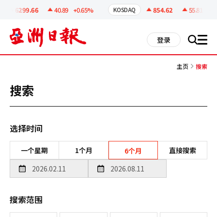
코
인
6299.66
40.89
+0.65%
854.62
55.81
+6.9
KOSDAQ
정
보
all
登录
搜
men
索
主页
搜索
搜索
选择时间
一个星期
1个月
直接搜索
6个月
搜索范围