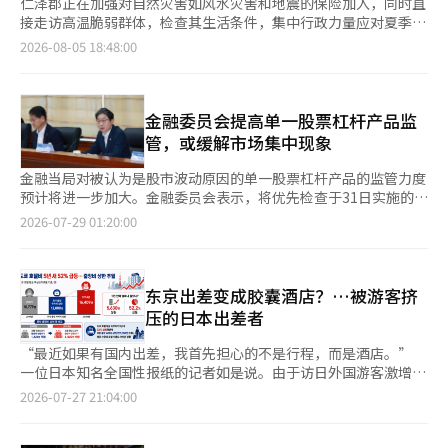
仁泽郡正在加强对自然灾害如风水灾害和地震的保险加入，同时直
接走访高温脆弱群体，检查其生活条件，集中行政力量应对夏季灾
害。 仁泽郡表示，将于31日前开展“自然灾害保险重点加入推进
2026-08-05 18:48:00
期”。此举旨在减少自然灾害对居民财产的损失，并支持快速恢
复。 自然灾害保险由行政安全部监管，民营保险公司运营。政府
和地方自治团体对保险费的支持比例在70%至92%以上，大大降
低了投保人的负担。 保险保障范围包括台风、洪水、暴雨、强
金融委员会提高单一股票杠杆产品监
风、浪潮、海啸、大雪和地震等。投保对象为住宅、温室、塑料大
管，或缓解市场集中现象
棚以及小型企业经营的商铺和工厂。住宅的租户也可以投保，但未
登记建筑物、空房和仓库等附属建筑不在保障范围内。 仁泽郡对
金融当局对被认为是股市波动原因的单一股票杠杆产品的监管力度
住宅和小型企业的保险费最高支持10万元，对温室最高支持20万
预计将进一步加大。金融委员会表示，将优先检查于31日实施的基
元，使投保人仅需承担1元的费用。 自今年起，制度也进行了改
本保证金强化效果，但如果市场过热，将考虑设定个人投资限额和
2026-07-29 01:20:00
善。即使受灾地区没有气象预警，如果邻近地区发布了预警，并提
进一步加强投资要求，从而暗示后续监管的可能性。市场分析认
交了损失确认书，仍可重新审查保险金的支付情况。小型企业保险
为，单一股票杠杆的监管可能会缓解集中于三星电子和SK海力士
的年度保障限额也比以前扩大了一倍，实质保障水平得到了提升。
的“股市集中现象”，对相对被忽视的科斯达克市场产生积极影
截至3日，仁泽郡的自然灾害保险加入情况为：住宅1558件，温室
响。 金融委员会主席李亿权在28日于首尔汝矣岛金融投资协会举
东京出差变成胶囊酒店？…被游客挤
787件，小型企业158件，总计2503件。今年截至7月6日，已对
行的“单一股票杠杆补充方向讨论座谈会”上表示：“政府将与相
压的日本出差者
934件提供了5763万8000元的保险费支持。 仁泽郡将与乡镇行政
关机构一起，优先仔细检查于7月31日实施的基本保证金强化等补
福利中心合作，集中向居民、农户和小型企业宣传加入程序和支持
充方案的政策效果。”他还表示：“如果需求没有充分平稳，将提
“最近如果有国内出差，我首先担心的不是行程，而是酒店。”
内容，并计划重点扩大对自然灾害脆弱设施的加入。 高温应对措
前考虑和准备投资要求的进一步提高和个人投资限额的设定等额外
一位日本知名全国性报纸的记者如是说。由于访日外国游客激增，
施也在加强。仁泽郡郡长崔相基当天亲自走访仁泽邑内的高温脆弱
措施。” 金融委员会提出的额外对策包括定期再教育、必要时引
出差者在目的地寻找住宿变得异常困难。空房稀少，酒店费用也大
2026-07-27 21:04:00
群体家庭，检查其制冷设备的配备情况、高温带来的生活不便以及
入模拟投资、设立前期投资经验要求等。此外，还考虑在金融投资
幅上涨。这位记者所在报社的国内出差住宿费用上限为每晚12000
重点管理对象的管理现状。对现场发现的不便事项，迅速指示进行
产品总投资金额的一定比例（例如20%）内，仅允许投资单一股票
日元（约107387元人民币）。在地方小城市尚能找到商务酒店，
处理，并要求相关部门对脆弱群体的保护工作做到无缝隙管理。
杠杆产品的总量管理方案。 自金融委员会于16日发布补充对策并