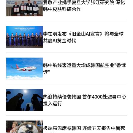
爱敬产业携手复旦大学张江研究院 深化
的男人》还受邀入围第28届乌迪内远东电影节主竞赛单元。该电影
韩中皮肤科研合作
节将于4月在意大利北部城市乌迪内举办，是欧洲规模最大的亚洲
电影专题影展之一。此前，《夜枭》《从邪恶中拯救我》《南山的
部长们》等多部韩国电影曾获邀参展。 业内人士指出，影片不仅
在韩国国内掀起观影热潮，入围欧洲重要电影节也进一步提升了其
国际关注度，有望持续带动历史题材与文化旅游的热度。
李在明发布《旧金山AI宣言》将与全球
共启AI黄金时代
韩中航线客运量大增成韩国航空业"香饽
饽"
热浪持续侵袭韩国 首尔4000处避暑中心
投入运行
极端高温席卷韩国 连续五天报告中暑死