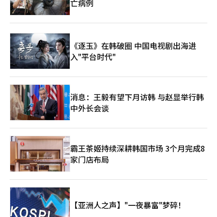
亡病例
《逐玉》在韩破圈 中国电视剧出海进
入"平台时代"
消息：王毅有望下月访韩 与赵显举行韩
中外长会谈
霸王茶姬持续深耕韩国市场 3个月完成8
家门店布局
【亚洲人之声】"一夜暴富"梦碎！