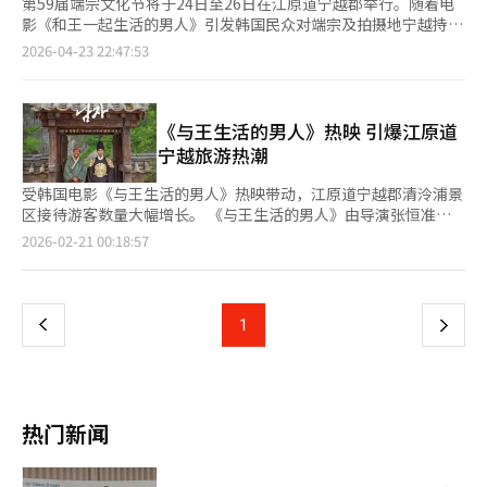
第59届端宗文化节将于24日至26日在江原道宁越郡举行。随着电
影《和王一起生活的男人》引发韩国民众对端宗及拍摄地宁越持续
关注，今年的文化节进一步强化了历史与文化体验内容，力求更加
2026-04-23 22:47:53
立体地呈现端宗的一生。 首日（24日）将推出全新项目“清泠浦
流放再现”，通过重现端宗乘船前往流放地清泠浦的历史场景，象
征由天子沦为流人的悲剧转折，为本届节庆拉开序幕。与此同时，
文化节的传统项目——贞纯王后选拔大赛、开幕演唱会、烟花秀、
《与王生活的男人》热映 引爆江原道
无人机表演等也将相继登场。当天，电影导演张恒俊还将在宁越学
宁越旅游热潮
院举办特别讲座，与观众分享电影创作与历史背后的故事，并出席
开幕式与游客互动。 25日将举行端宗国葬再现仪式。端宗是朝鲜
受韩国电影《与王生活的男人》热映带动，江原道宁越郡清泠浦景
王朝27位君主中唯一未曾举行国葬的国王，该仪式自2007年起延
区接待游客数量大幅增长。 《与王生活的男人》由导演张恒准执
续至今。当天还将首次上演端宗与贞纯王后的“国婚（嘉礼）再
导，柳海真、朴志训等主演，于本月4日在韩国上映。影片以朝鲜
页
2026-02-21 00:18:57
现”，以弥补这段历史遗憾。此外，融合地方特色的“端宗美食
王朝第六代国王端宗被流放至江原道宁越的历史事件为背景，以史
节”同步举办，以宁越特产为食材的创意宫廷料理比赛将为节庆注
剧形式讲述相关故事。上映仅13天便突破损益平衡点260万人次，
一
入历史与美食交融的新鲜活力。 26日，作为收官活动，江原道非
截至本月19日累计观影人数已达441万人次。 随着影片持续走红，
物质文化遗产“葛绳拔河”及巡游将为本届文化节画上句号。曾在
相关旅游目的地迎来客流高峰。据宁越郡近日数据，本月4日至17
上
1
下
片中饰演宁越郡守的演员朴智焕也将参与活动。 宁越郡政府表
日，清泠浦累计接待游客9200人次。今年春节假期期间预计到访
示，希望借助流放、婚礼及国葬等多样化的历史再现活动，让公众
游客将超过1万人次，较去年同期增长约五倍。宁越郡分析认为，
一
更深入地了解端宗的历史与宁越的文化价值。 电影《和王一起生
电影热度有效提升了韩国民众对端宗历史及清泠浦等历史遗址的关
活的男人》以1457年清泠浦为历史背景，讲述了一位为振兴村庄
注度。 宁越郡还预计，电影热度将为4月举行的“端宗文化节”带
页
而主动留守流放地的村长，与遭废黜后被流放至此的幼年先王之间
来积极拉动效应。第59届端宗文化节将于4月24日至26日在宁越庄
热门新闻
相互扶持、共渡难关的故事。该片累计观影人次突破1600万，创
陵、东江河畔及清泠浦一带举行，由宁越文化观光财团主办，
下韩国影史票房第二的纪录，受到韩国观众的广泛关注。
以“王的归来，开启希望”为主题，通过多种纪念活动缅怀端宗历
史，进一步推动地区文化旅游发展。 值得关注的是，《与王生活