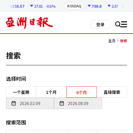
코
인
6258.57
37.81
-0.6%
798.8
2.87
-0.36%
KOSDAQ
정
보
all
登录
搜
men
索
主页
搜索
搜索
选择时间
一个星期
1个月
直接搜索
6个月
搜索范围