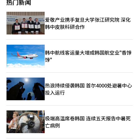
热门新闻
的经济增长率将维持在5.1%的水平。 亚太地区发展中国家的今年
括改善新婚夫妇住房贷款的收入条件等减轻结婚惩罚的措施。 对
终是由于半导体价格的显著上涨。” 另外，新的预测将在8月27日
通货膨胀率预计为4.3%，比之前的预测上调了0.7个百分点。明年
中小企业的支持将聚焦于促进其增长。为缓解中小企业在成长为中
发布。※ 本报道经人工智能（AI）系统翻译与编辑。
的通货膨胀率预计与之前相同，为3.4%。※ 本报道经人工智能
坚企业时税收优惠急剧减少的问题，政府将设立递减区间。中小企
爱敬产业携手复旦大学张江研究院 深化
（AI）系统翻译与编辑。
业支持项目的审查体系也将围绕有成长潜力的企业进行改革。 在
韩中皮肤科研合作
结构改革领域，政府将推进生产性金融转型、韩元国际化、国家资
产基本法的制定、税收支出重新审查、教育财政拨款的改革以及公
共机构功能改革等措施。政府计划通过改善房地产相关贷款和担保
制度，推动房地产与金融的脱钩。
韩中航线客运量大增成韩国航空业"香饽
饽"
热浪持续侵袭韩国 首尔4000处避暑中心
投入运行
极端高温席卷韩国 连续五天报告中暑死
亡病例