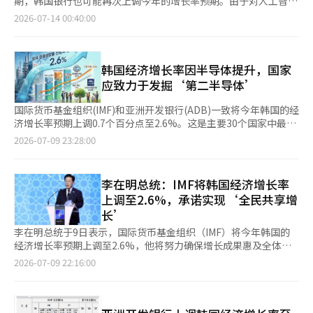
期，韩国银行也可能再次上调今年的增长率预期。由于对人工智能
力。每人国民收入5万美元也不能仅依靠汇率效应或部分大企业的
3%的增长。然而，2021年是受新冠疫情影响后的反弹阶段，因此
（AI）投资扩大的半导体繁荣的预期超出预期，市场对韩国经济的
2026-07-14 00:40:00
业绩来填补。生产力的提高必须转化为工资和家庭收入的增长，国
如果不考虑这一因素，今年将是自2017年以来九年来首次实现3%
信心也在提升。 根据国际金融中心的数据，截至上月底，外资主
民必须切实感受到生活的变化，才能称之为真正的5万美元时代。
的增长率。 半导体推动增长率…就业与物价压力 此次增长率上调
要投资银行对今年韩国实际国内生产总值（GDP）增长率的预期平
政府需要明确提出345各项的年度实施路径和政策手段。当外部环
的背景主要是半导体的繁荣。由于全球对AI的需求扩大，半导体价
均为3.0%。这是外资投资银行对韩国增长率预期首次达到3%水
境发生变化时，如何调整目标和政策也应予以说明。如果为了实现
格和出口急剧上升，分析认为这推动了韩国经济的增长路径。政府
平。JP摩根预测的增长率最高，达到3.7%。花旗银行也将其预期
韩国经济增长率因半导体提升，国家
目标而进行不合理的财政支出、政策融资或房地产刺激，345将难
预计今年的通关出口增长率将达到40.0%，经常账户盈余将达到
上调至3.5%，比之前高出0.5个百分点，预计将实现3%增长。 国
应致力于发掘‘第二半导体’
以避免747的命运。 345并不是被嘲笑或预先判定失败的口号。提
2900亿美元，远超原先预期的1350亿美元。 财政经济部经济政策
际金融机构也相继上调了预期。国际货币基金组织（IMF）将今年
高潜在增长率、扩大出口领域、迈入每人国民收入5万美元是韩国
局局长柳炳熙表示：“由于半导体价格飙升改善了贸易条件，预计
韩国的增长率预期从1.9%上调至2.6%，这是在发达国家中幅度最
国际货币基金组织(IMF)和亚洲开发银行(ADB)一致将今年韩国的经
经济必须面对的挑战。然而，越是雄心勃勃的目标，越需要从冷静
今年名义国内生产总值（GDP）增长率将达到12.3%。”这是自
大的调整。亚洲开发银行（ADB）也将预期上调至2.6%，比之前
济增长率预期上调0.7个百分点至2.6%。这是主要30个国家中最大
的现实认知出发。747留下的最大教训并不是降低目标，而是要先
1996年以来的最高水平，政府预计名义增长率的扩大将使人均国
高出0.7个百分点，经济合作与发展组织（OECD）同样预测该水
的积极指标。令人欣慰的是，2023年后，韩国的增长率将再次超
制定执行路径，专注于改变经济体质，而非短期成果。这是李在明
2026-07-09 23:28:00
民总收入（GNI）接近4万美元，国家债务比率将低于原先预期，
平。 国内外机构上调增长率预期的原因在于半导体的繁荣。由于AI
过美国(2.3%)。 截至5月底，累计经常账户盈余也达到了1412亿美
政府的345不重蹈747覆辙的首要条件。 ※ 本报道经人工智能
进入40%区间。 然而，尽管增长率上调，就业复苏的势头仍然有
投资的扩大，高性能半导体的需求超出预期，推动了出口增长，从
元，已经在短短5个月内超过了去年创下的历史最高纪录，这一点
（AI）系统翻译与编辑。
限。政府将今年的就业人数增长预期从原先的16万人下调至15万
而提升了韩国经济增长率的预期。韩国银行表示，AI投资的扩大导
也令人振奋。 所有这些反转的核心是“半导体”。单一产业的出
李在明总统：IMF将韩国经济增长率
人。这是因为以半导体为中心的增长对就业的拉动效应不大，加上
致半导体需求增长速度超过供应，出现了与过去不同的经济周期现
口繁荣正在提升国家的增长率，成为韩国经济的救命稻草。 半导
4至5月的就业表现不佳。 消费者物价的预期从原先的2.1%上调至
上调至2.6%，承诺实现‘全民共享增
象。 尤其是高带宽内存（HBM）等先进半导体由于工艺难度高，
体强国的地位并非偶然。1980年代，三星电子在周围的劝阻和怀
2.6%。这是由于中东战争导致的油价波动和石油价格上涨的影
长’
供应限制将持续，预计至少在明年上半年，供需不平衡的扩张阶段
疑的目光中，毅然决然地宣布进军半导体业务。尽管面临技术限制
响。政府计划通过最高价格制度、降低油税和对农渔产品的折扣支
将持续。在SK海力士和美光的新工厂投入运营之前，供应不足的
和巨额资本压力，他们依然实现了“超越差距”，成就了如今的全
李在明总统于9日表示，国际货币基金组织（IMF）将今年韩国的
持等政策措施来管理物价上涨压力。 三大重大项目推动潜在增长
情况可能会持续。 半导体的繁荣也带来了出口和经常账户的改
球第一。 在经历了IMF外汇危机和全球金融危机等诸多波折后，SK
经济增长率预期上调至2.6%，他将努力确保增长成果惠及全体国
率反弹…温暖惠及地方与青年 为实现这些经济成果，战略主要分
善。今年截至5月的累计经常账户盈余为1412亿8000万美元，超过
海力士在激烈的结构调整和破产危机中坚持不懈，成为引领人工智
民。 李总统当天在社交媒体平台X（前身为推特）上介绍IMF的经
2026-07-09 22:16:00
为三个领域。首先是中东战争后宏观经济的稳定及供应链和能源的
去年同期（339亿美元）的四倍。5月的经常账户盈余为386亿
能(AI)时代的高带宽内存(HBM)市场的领先企业，这段历史同样不
济展望，强调“这一数字比4月的预期上调了0.7个百分点，是30个
自给自足；其次是以三大重大项目为中心的潜在增长率反弹；第三
1000万美元，创下月度历史新高。此外，韩国银行预计6月的经常
可忽视。 即使在短期利益不明显时，他们也默默进行了数万亿的
国家中增幅最大”。 IMF还将韩国明年的经济增长率预期上调0.4
是缓解两极分化和结构改革。 政府将中东战争后的战略核心定为
账户将接近400亿美元。 这种趋势可能会反映在韩国银行的增长率
投资。员工们在“半导体将承担韩国未来”的信念下，奉献了自己
个百分点至2.5%。李总统对此表示，“这是主要发达国家中最高
应对高物价、高汇率和高利率等“三高风险”。建立宏观经济、金
预期中。韩国银行在5月的经济展望修正中，将今年的增长率预期
的力量。正是他们在别人认为不可能的领域大胆尝试，创造了世界
的水平”。 他还提到，今年全球经济增长率预期较4月下调了0.1个