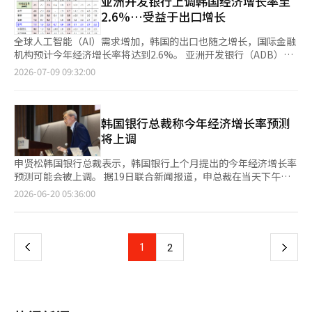
亚洲开发银行上调韩国经济增长率至
融与外汇市场、房地产的综合应对体系，并继续积极的财政运作基
从2.0%大幅上调至2.6%。韩国银行行长申炫松在最近的国会工作
标准，今天的2.6%增长率正是这种挑战的结果。 当前的半导体繁
百分点，调整为3.0%。 李总统解释道：“尽管对中东能源的依赖
2.6%…受益于出口增长
调。 在财政领域，政府计划设立未来应对基金，集中投资于青
报告中表示，关于增长率预期（2.6%）是否存在进一步上升的压
荣背后是人工智能这一巨大的范式转变。IMF在此次报告中指出，
较高，但半导体和人工智能硬件的出口表现良好，推动了我们经济
年、下一代增长动力、地方和教育等领域，以应对因半导体繁荣等
力时，他回答“是的”，暗示了上调的可能性。韩国银行将在8月
AI投资正在提高生产力，但如果这种期待减弱，随时可能对经济整
的增长预期。” 不过，他也指出，增长率预期的改善尚未充分体
全球人工智能（AI）需求增加，韩国的出口也随之增长，国际金融
带来的预期追加税收。 为加强供应链，政府将对可以在国内生产
的经济展望修正中再次提出今年的增长率预期。 信永证券研究员
体和金融市场造成重大压力。 如果半导体周期下滑，或者在全球
现在国民的感受上。 李总统表示：“这无疑是个好消息，但我也
机构预计今年经济增长率将达到2.6%。 亚洲开发银行（ADB）在
的项目引入国内生产税收抵免，并扩大对难以在国内生产的项目的
赵永九表示：“预计韩国银行将在7月的货币政策委员会上将基准
霸权竞争中我们的独占地位受到动摇，韩国经济整体可能面临无法
清楚国民们尚难以感受到。” 他承诺：“我将更加努力，使高经
9日发布的《亚洲经济展望》（ADO）中，将韩国今年的经济增长
储备。对于既无法生产又无法储备的项目，将通过海外投资基金确
2026-07-09 09:32:00
利率上调25个基点，并在8月的经济展望修正中进一步上调增长率
控制的危机，‘单一经济’的风险加大。 在迎接AI时代之际，我们
济增长率成为现实，让增长的成果公平地惠及所有国民，实现‘全
率从4月的预测上调了0.7个百分点，预计为2.6%。明年的经济增
保海外生产能力，而对于更困难的项目，则通过多元化进口来源来
预期。”※ 本报道经人工智能（AI）系统翻译与编辑。
必须思考并发掘“第二、第三个半导体”。正如我们在艰苦环境中
民共享增长’。”※ 本报道经人工智能（AI）系统翻译与编辑。
长率也上调了0.1个百分点，预计为2.0%。 ADB预计，全球AI需求
应对。 李副部长表示：“如果可以在国内生产，政府将尽量提供
创造了内存半导体的神话，现在必须在系统半导体、生物健康、未
的增加将推动出口增长，从而使韩国经济在今年和明年保持增长趋
支持；如果困难，则通过储备、海外基地和多元化进口来源来应
来出行、下一代核电、航天航空等无限可能的新兴产业领域播下新
势。尽管能源价格上涨导致生产成本增加和供应链问题可能会制约
韩国银行总裁称今年经济增长率预测
对。” 潜在增长率反弹的关键是半导体、AI数据中心和物理AI等三
的种子。 在各国以本国优先主义为名，拼命争夺未来生存空间的
经济增长，但半导体行业的强劲表现预计将抵消这些下行压力。
大重大项目。政府计划通过扩大半导体生产能力、支持下一代电力
将上调
当下，停留在既有成功公式中将无法生存。 政府、企业和学术界
消费方面，ADB认为，股市上涨、信息通信（IT）企业业绩良好以
半导体、建设全球AI中心和支持物理AI七大领先领域等措施来增强
必须形成三位一体，进行颠覆性创新。要大胆清除错综复杂的监
及政府支持政策将使消费保持稳定。此外，长期能源供应问题、美
增长动力。通过这些措施，政府希望将半导体的繁荣转化为大规模
申贤松韩国银行总裁表示，韩国银行上个月提出的今年经济增长率
管，提供激励性的税收支持和核心人才培养，以支持企业的挑战。
国重新征收关税以及股市调整等被认为是经济下行风险。 另一亚
投资，从而提升潜在增长率。 政府还提出，半导体繁荣的红利不
预测可能会被上调。 据19日联合新闻报道，申总裁在当天下午于
企业和学术界不应拘泥于短期成果，而应根据10年、20年后的韩
太地区发达国家台湾的经济增长预测也有所上调。ADB预计，台湾
应仅限于特定行业和首都圈，而应惠及地方经济。政府将在第三季
首尔中区某酒店举行的韩国金融学会定期学术大会晚宴上表
页
2026-06-20 05:36:00
国前景，制定长远的国家战略和愿景。 我们应当赞美半导体产业
今年的增长率将达到9.5%。此外，香港（3.0%）和新加坡
度选择五极三特区域的增长引擎，并在下半年公布第二批公共机构
示：“最近的初步数据显示，第一季度实际国内生产总值（GDP）
带来的辉煌经济成就，但同时也不能忘记危机。正如前辈们在贫瘠
（3.2%）也预计将保持在3%的增长水平。 相反，日本（0.7%）
地方迁移计划。 为建立地方增长基础，政府将扩大地方优待财政
增长率已从1.7%上调至1.8%。” 他还表示：“今年的年增长率预
一
的土地上开垦出半导体的沃土，未来的世代有责任建立新的经济支
和澳大利亚（2.0%）的预测保持不变，而新西兰的预测则下调至
项目，并推出针对企业和劳动者的地方优待税制三种套餐。考虑到
测也将机械性地从2.6%上调。” 申总裁强调，必须关注未剔除物
柱，以便丰收。只有对“第二、第三个半导体”的迫切而激烈的探
1.6%，比4月的预测低0.3个百分点。 韩国的通货膨胀率预计将因
非首都圈迁移企业为员工提供的迁移支持金免税、地方中小企业就
价波动影响的名义GDP增长率。他指出：“在过去26年中，名义
索和挑战，才能保证韩国经济的可持续未来。※ 本报道经人工智
上
1
下
2
国际能源价格上涨而在今年达到2.7%，明年为2.2%。这分别比4
业者的所得税减免等措施。 在应对结构性问题方面，政府将克服K
GDP增长率从未如此之高，这并非源于国内通货膨胀，而是由于出
能（AI）系统翻译与编辑。
月的预测上调了0.4个百分点和0.2个百分点。 另一方面，亚太地区
型两极分化作为核心任务。政府将应对AI转型带来的产业和就业重
口价格急剧上涨。” 他补充道：“仅凭实际GDP难以充分解释当
一
发展中国家的增长率预计将比4月的预测下调0.2个百分点，预计为
组，推动培养20万名以上青年专业人才，创造20万个以上的青年
前经济状况，名义GDP作为能够反映国内经济状况的指标应受到关
4.9%。中东战争引发的能源价格上涨和供应链问题的长期化将成
就业机会。 为促进青年资产形成，政府将推出青年型ISA，并通过
注。” 关于今年第一季度实际国内总收入（GDI）同比激增13.2%
页
为增长的障碍。然而，中东战争的影响预计将逐渐减弱，2027年
住房支持向青年群体提供40万套以上的公共租赁住房。此外，还包
的情况，申总裁表示：“尽管油价大幅上涨，但贸易条件的改善最