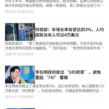
今年上半年，韩国经济持续强劲增长，超出预期，证券公司纷纷上
调今年的经济增长率预测。继第一季度后，第二季度也出现了大幅
超出市场预期的“意外增长”，使得年增长率达到3%的可能性变
2026-07-24 20:12:00
得现实。 根据24日金融投资行业的消息，国内主要证券公司近期
纷纷上调了今年实际国内生产总值（GDP）增长率的预测。前一
天，韩国银行发布的第二季度实际GDP增长率（初步值）为
0.6%，大幅超出市场预期和韩国银行的预测。 今年经济在上半年
财政部：年增长率有望达到3%，人均
表现出强劲的走势。第一季度的增长率由初步值1.7%上调至
国民总收入可达4万美元
1.8%，大幅超出预期。随后，第二季度的增长率为0.6%，是韩国
银行预测值（0.2%）的三倍。 通常情况下，前一季度的增长率较
财政部表示：“第二季度经济指标超出市场预期，今年实现3%经
高时，下一季度的增长往往会因基数效应而放缓，但今年在第一季
济增长率的可能性大幅提高。”同时指出：“考虑到贸易条件改善
度1.8%的增长后，仍保持正增长，表明经济复苏的势头比预期更
带来的实际国内总收入（GDI）增长，人均国民总收入（GNI）达
2026-07-23 20:08:00
为坚实。 特别是在第二季度，尽管受到中东战争导致国际油价上
到4万美元的可能性也在增加。” 财政部在23日就第二季度国内生
涨和外部不确定性增加的影响，半导体出口的强劲表现抵消了这些
产总值（GDP）增长率表示：“尽管受到上一季度高增长基数和中
负面因素，推动了经济增长。民间消费和出口也同时增长，内需和
东战争的影响，但在以半导体为中心的出口强劲和政府政策推动
净出口均对增长作出了贡献。 由于上半年的增长超出预期，证券
下，内需恢复，经济保持了稳健的增长。” 根据韩国银行的数
李在明政府提出‘345愿景’，避免
公司纷纷上调年增长率预测。现代汽车证券将今年的增长率预测从
据，今年第二季度实际GDP增长率（初步数据）为0.6%，显著高
重蹈‘747’覆辙
2.7%上调至3.2%，梅里츠证券则将其从2.9%上调至3.4%，而新
于5月韩国银行预测的0.2%。去年第四季度的季度增长率
韩投资证券则将其从3.1%上调至3.3%。韩国投资证券和新韩投资
为-0.1%，今年第一季度反弹至1.8%，第二季度继续保持正增长。
李在明政府提出了潜在增长率3%、出口世界前四、每人国民收入5
证券分别预测为3.2%和3.1%，比之前高出0.5个百分点和0.4个百
财政部解释称：“半导体繁荣带动了出口增长，外国游客的增加也
万美元的‘345愿景’。在低增长固化、中国追赶和美国保护主义
分点。iM证券给出的预测为3.6%，为主要证券公司中最高，而代
推动了经济增长，此外，追加预算和最高价格制度等政府政策的效
加剧的背景下，重申再次跃升的决心值得肯定。经济政策需要有明
2026-07-17 01:52:00
信证券则预计增长为3.5%。 iM证券研究员朴相贤表示：“下半
果使内需保持了稳健的走势。” 财政部还指出：“实际GDI大幅增
确的目标，以便国民和企业能够看到。然而，数字越清晰，达成这
年，半导体出口的强劲增长将持续。”他解释道：“以美国为中心
长，企业投资能力和家庭购买力也随之改善。”并表示：“这种收
些数字的方法就越需要冷静和具体。 ‘345’让人联想到20年前李
的人工智能（AI）投资周期的持续等因素将使半导体出口的繁荣在
入条件的改善预计将支撑下半年的内需恢复。” 然而，财政部指