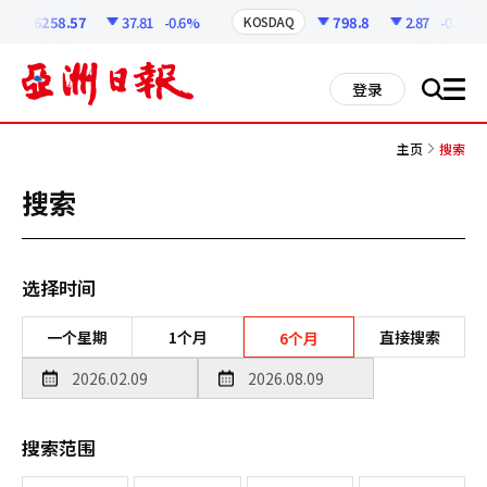
코
인
6258.57
37.81
-0.6%
798.8
2.87
-0.36%
KOSDAQ
정
보
all
登录
搜
men
索
主页
搜索
搜索
选择时间
一个星期
1个月
直接搜索
6个月
搜索范围