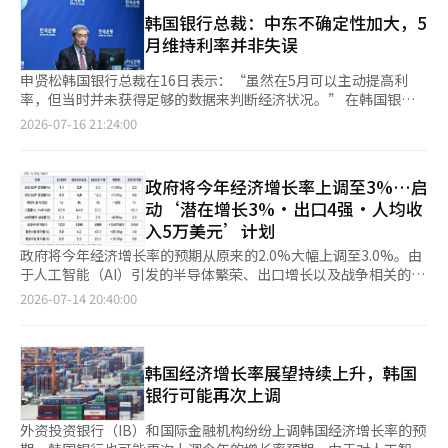
明博政府提出的‘747’。当时政府承诺年均7%增长、每人国民
下半年继续。”他补充道：“特别是如果上半年半导体出口单价的
出，中东地区的地缘政治紧张局势和美国的关税政策被视为下半年
收入4万美元、进入世界七大经济强国。虽然这是一个易于记忆并
韩国银行总裁：中东不确定性加大，5
上涨推动了半导体出口，下半年半导体出口的数量将相对增加，从
经济的主要下行风险。 财政部强调：“政府将密切关注外部风
能激发国家自信的口号，但结果与目标相去甚远。李明博政府五年
月维持利率并非失误
而继续推动增长。” 韩国银行也表示，年增长3%的可能性大幅提
险，确保下半年经济增长战略的主要政策任务顺利推进，以保持增
间年均增长率仅约2.9%，未能实现7%的增长。 当然，首年爆发的
高。前一天，韩国银行的一位官员表示：“即使第三季度和第四季
长势头。同时，将维持中东应急响应机制，全力支持物价稳定、应
全球金融危机是决定性的恶劣因素。美国引发的金融危机使全球经
申贤松韩国银行总裁在16日表示：“虽然在5月可以主动提高利
度的平均增长率仅为-0.1%，也能实现年增长3%的目标。”副总
对汇率和利率上升对弱势群体的影响，以及扩大青年就业等民生稳
济陷入停滞，韩国也难以保持高增长。然而，仅将747的失败归咎
率，但当时并未获得足够的数据来判断经济状况。” 在韩国银行
理兼财政经济部长具允哲当天也表示：“今年实现年增长3%和人
定工作。”※ 本报道经人工智能（AI）系统翻译与编辑。
于金融危机，无法吸取教训。经济规模已经扩大，生产可用人口增
金融货币委员会将基准利率从年2.50%上调至2.75%后的记者见面
2026-07-16 21:24:00
均国民收入（GNI）达到4万美元的可能性非常高。” 市场关注
长放缓的情况下，假设像过去开发年代那样实现7%的增长本身就
会上，申总裁对此前5月维持利率的做法被指责为失误作出了上述
到，如果这种增长趋势持续，韩国银行今年的增长率预测也可能进
是过于乐观。 一旦先设定数字，政策往往会被数字牵引。为了在
回应。 他指出：“中东局势也是如此，当时明显的趋势在当时是
一步上调。韩国银行在5月的经济展望中假设上半年增长率约为
任期内提高增长率，依赖汇率、财政、建筑投资和房地产市场等短
不确定的。”并表示：“基于多种原因，我认为可以再观察一下，
3.3%，但实际上半年增长率预计已达到同比约3.8%的水平。
政府将今年经济增长率上调至3%…启
期刺激手段的诱因会增加。结构改革面临利益相关者的强烈反对，
现在仍然如此。” 他进一步表示：“自5月以来获得的多项数据表
Kiwoom证券研究员金裕美表示：“考虑到上半年增长率比最初预
动‘潜在增长3%·出口4强·人均收
成效显现缓慢，但如果放松财政和开展基础设施项目，短期内可以
明，我们的经济状况远比当时更为稳健，增长势头也更强。”并指
测高出0.5个百分点以上，预计8月发布的韩国银行经济展望中，增
入5万美元’计划
提高增长率。当目标成为政策的指南针而非政权的成绩单时，长期
出：“当时提出的今年经济增长率预期2.6%现在看来过于保
长率将较大幅度上调。”她预测：“年增长率也将接近政府的预测
经济体质改善就会被推迟。 747中各个数字之间的关系也不明确。
守。” 他暗示下个月的经济展望修正中，经济增长率预期可能会
政府将今年经济增长率的预期从原来的2.0%大幅上调至3.0%。由
值，约为3.0%。”※ 本报道经人工智能（AI）系统翻译与编辑。
虽然提出7%增长自然会带来4万美元的国民收入和进入世界七大强
大幅上调。他表示：“在8月的修正经济展望中，将有机会再次说
于人工智能（AI）引发的半导体繁荣、出口增长以及战争相关的追
国，但国民收入不仅受增长率影响，还受到汇率、物价和人口变化
明经济增长率将大幅上调的内容。”※ 本报道经人工智能（AI）系
加预算等政策效果缓解了中东战争的冲击，政府判断今年有望实现
2026-07-14 20:40:00
的影响。‘世界七大经济强国’的评估标准也模糊不清。易于记忆
统翻译与编辑。
五年来首次的3%增长。 政府于14日在青瓦台召开国务会议，由李
的数字不一定是好的政策目标。 因此，这次的345愿景需要更加周
在明总统主持，报告了2026年下半年的经济增长战略。 此次战略
密。特别是潜在增长率3%与通过放松财政在一两年内将实际增长
的目标是“实现不可替代的韩国经济大跃进”，提出了“345愿
率拉升至3%是不同的。必须补充因低出生率和老龄化而减少的劳
景”，即潜在增长率3%、出口4强和人均国民收入5万美元。 财政
韩国经济增长率展望持续上升，韩国
动力，增加企业投资，提高技术创新和生产力。这不是可以通过回
经济部第一副部长李亨日表示：“预计今年实际增长率将达到5年
银行可能再次上调
避劳动、教育、养老金和监管改革等困难且不受欢迎的任务来实现
来的3%”，并指出“名义增长率将达到30年来的最高水平
的目标。 出口前四也不能仅依赖半导体的繁荣。必须多元化特定
12.3%，增长与财政的良性循环正在显现。” 如果政府的预期成
外资投资银行（IB）和国际金融机构纷纷上调韩国经济增长率的预
品类和市场的出口结构，提高服务、内容以及中小企业的出口竞争
真，今年韩国经济增长3.0%将是自2021年以来五年来首次达到