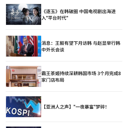
《逐玉》在韩破圈 中国电视剧出海进
入"平台时代"
消息：王毅有望下月访韩 与赵显举行韩
中外长会谈
霸王茶姬持续深耕韩国市场 3个月完成8
家门店布局
【亚洲人之声】"一夜暴富"梦碎！