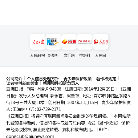
人民日报
新华社
文汇网
中新社
人民网
公司简介
个人信息处理方针
青少年保护政策
著作权规定
新闻稿件投诉负责人
读者提供新闻线索
亚洲日报
刊号 : 서울,아04336
注册日期 : 2014年12月29日
《亚洲
|
|
|
日报》发行人及总编辑 : 郭永吉、梁圭铉
地址 : 首尔市
钟路区钟路5
|
街13号三共大厦11楼
创刊日期 : 2007年11月15日
青少年保护负责
|
|
人 : 王海纳 电话 : 02-739-2171
《亚洲日报》将遵守互联网新闻委员会制定的伦理纲领。
本网站所
|
刊登的各种新闻、信息和各种专题专栏内容, 均受《著作权法》
保护,
未经协议授权, 禁止随意转载、复制和散布使用。
邮件 :
|
dongclub@ajunews.com