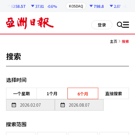
코
인
6258.57
37.81
-0.6%
798.8
2.87
-0.36%
KOSDAQ
정
보
all
登录
搜
men
索
主页
搜索
搜索
选择时间
一个星期
1个月
直接搜索
6个月
搜索范围