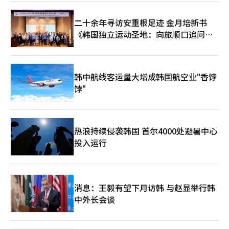
示：“Kakao Mobility的平台运营经验和AI技术与铁路基础设施结
合，期待为公共服务创新做出贡献。将与韩国铁道公司合作，构建
二十余年寻访安重根足迹 金月培新书
更便捷的铁路使用环境。”※ 本报道经人工智能（AI）系统翻译与
《韩国独立运动圣地：向旅顺口追问历
编辑。
史》出版
韩中航线客运量大增成韩国航空业"香饽
饽"
热浪持续侵袭韩国 首尔4000处避暑中心
投入运行
消息：王毅有望下月访韩 与赵显举行韩
中外长会谈