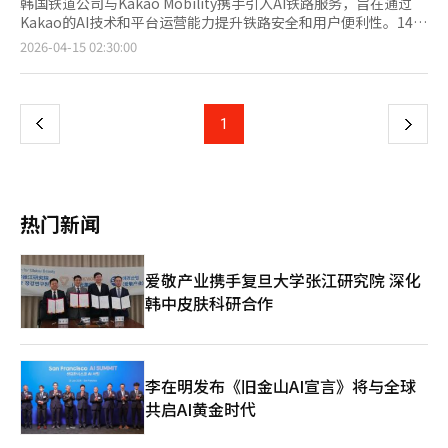
韩国铁道公司与Kakao Mobility携手引入AI铁路服务，旨在通过
Kakao的AI技术和平台运营能力提升铁路安全和用户便利性。14
日，Kakao Mobility宣布与韩国铁道公司签署“AI铁路安全及服务
页
2026-04-15 02:30:00
创新技术合作”协议，目标是结合列车运行数据和AI技术，构建以
用户为中心的智能铁路出行服务。双方计划通过数据整合提高铁路
一
使用便利性，开放双方持有的车票预订信息和交通信息，并结合AI
技术实现综合出行服务。用户可以在铁路使用前后获得一体化服
上
1
下
务。此外，还将引入AI铁路使用指引服务，通过分析列车运行数据
和乘客移动数据，提供站内路线指引和拥堵预测。计划引入AI风险
一
检测系统，增强铁路安全事故预防功能。双方还将推进“综合旅
程”服务开发，连接铁路、出租车和公共交通等多种出行方式，实
页
现“MaaS”目标。通过大数据优化调度间隔和需求预测算法，提
热门新闻
高铁路运营效率。韩国铁道公司社长金泰胜表示：“与Kakao
Mobility合作开启‘公共交通的AX创新’，通过AI技术增强铁路乘
客的安全和服务，提升国民的出行便利性。”Kakao Mobility将其
爱敬产业携手复旦大学张江研究院 深化
在出租车呼叫和公共交通服务中积累的平台运营经验和AI技术扩展
韩中皮肤科研合作
至铁路服务领域。韩国铁道公司也将通过AI运营体系加速铁路服务
数字化转型。双方还在扩大现有合作项目。去年9月起，Kakao
Mobility与韩国铁道公司在首尔站运营总长111米的超大型融合显
示屏“平台111”，提供3D动画和媒体艺术等多种内容，执行铁路
乘客指引功能。通过此次合作，韩国铁道公司将扩大AI铁路服务的
李在明发布《旧金山AI宣言》将与全球
引入，Kakao Mobility则在公共交通领域扩大AI平台的应用范围。
共启AI黄金时代
随着AI技术在公共交通服务中的全面引入，铁路使用便利性和运营
效率的改善将加速。Kakao Mobility代表理事柳兢善表