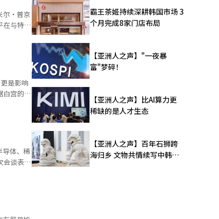
题，中国的
霸王茶姬持续深耕韩国市场 3
米尔·普京
不同的战略
个月完成8家门店布局
、全球通
但由于乌克
对特朗普政
，
过程中，美
【亚洲人之声】"一夜暴
与前总统乔
美国希望中
富"梦碎！
大美国原油
《金融时
，更是影响
依赖的同
据白宫的声
，中国按照
【亚洲人之声】比AI算力更
主权保护等
能源供
系。两国关
稀缺的是人才生态
，并与习近
供帮助。”
络。连接长
微妙。美国
路的“一带
目前也正面
外交部仅确
略门户。对
【亚洲人之声】百年石狮跨
题也仅停留
两国在
半导体、稀
海归乡 文物共情续写中韩人
然不同的战
国实际上
次会谈表面
文新篇
价、全球通
致西方资本
中国放宽了
对特朗普政
。目前，中
置之不理。
 在此过程
工业经济的
必须降低供
购买国。美
希望建立基
并非因为想
席对扩大美
伊朗已对包
国将半导体