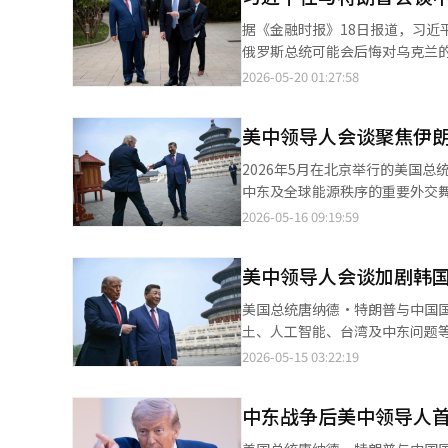
东问题是会谈议程之一，并未正
据《金融时报》18日报道，习
表态也仅停留在“立场一致且明
俄罗斯总统可能会后悔对乌克兰的侵略。这
考量。对美国来说，霍尔木兹海
普的会谈中讨论多个议题时提及
2026-05-20 01:27:58
胀、海上物流和金融市场的稳定
兰利用无人机等手段进行有效反击
府来说是中期选举和国内经济的
《金融时报》还指出，习近平此
国期待的关键变量正是中国对伊
美中领导人会谈聚焦伊
·拜登的会谈中曾进行“坦诚直接”的对话，
国能够对伊朗施加一定压力，以
向俄罗斯提供双重用途的物资。
2026年5月在北京举行的美国
和液化天然气的进口表现出了兴
报》对此进行了说明。 值得注意的是，习近平的这一发言正值普京即将于本周访问中国之际。普京计划于19日至20
中东及全球能源秩序的重要外交
时，获得与美国的经济谈判筹码
日访问中国，并于20日与习近平
明，双方领导人一致认为“伊朗
2026-05-16 09:19:59
美国期望的方式行动的可能性仍
广泛问题上准备相互支持”，对访
应”。特朗普总统在会后表示：
系历史悠久，自古丝绸之路时代
平共同宣布两国间的“无限友好合作”。 与此同时，特朗普在上周与习近平的会谈中表示，美
表面上看，这似乎是相当显著的
安与中亚、波斯的丝绸之路不仅
合作应对国际刑事法院（ICC）
美中领导人会谈加剧韩
强调“对伊朗核武器的零容忍”
一路”战略，而伊朗正是其中的
临ICC发出的逮捕令。※ 本报道
认中东问题是会谈议程之一，并
中国而言，伊朗是减少对美国海
美国总统唐纳德·特朗普与中国
在“中方的立场是一贯且明确的
2021年签署的为期25年的长
土、人工智能、台湾及中东问题
略考量。对美国而言，霍尔木兹
是伊朗原油的最大客户，而伊朗
上聚焦于关系稳定与冲突管理。
2026-05-15 03:22:19
胀、海上物流和金融市场的稳定
撤离的空白，部分被中国填补。
部分稀土出口限制，美国也调整
府而言，是中期选举和国内经济
国的原油进口很大一部分依赖中
然而，此次会谈的本质更接近于
中，美国期待的关键变量正是中
中东战争后美中领导人
生命线之一。 因此，中国同样
应链不安与通货膨胀的冲击。中
国希望中国能对伊朗施加一定压
于国际法的完全自由航行体制，
减少冲突而会晤，而是为了管理