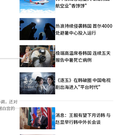
航空业"香饽饽"
热浪持续侵袭韩国 首尔4000
处避暑中心投入运行
极端高温席卷韩国 连续五天
报告中暑死亡病例
《逐玉》在韩破圈 中国电视
剧出海进入"平台时代"
协调，还对
据白宫的声
障国际能源
消息：王毅有望下月访韩 与
助”。 表
赵显举行韩中外长会谈
。美国强
部仅确认中