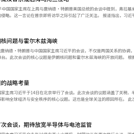
式提及美国所强调的“对伊朗核武器的零容忍”。关于霍尔木兹海峡的问
近平中国国家主席在上周与唐纳德·特朗普美国总统的会谈中提到，弗拉基
确”的原则层面。 这种微妙的温差显示出美中两国在同一桌上却有着截然
一言论在普京即将访华之际引起了广泛关注。 报道指出，习近平在与特朗
峡不仅是中东的一条海峡，更是全球能源供应链的核心，影响着国际油价
乌克兰战争，并表达了这样的看法。尽管乌克兰战争已经持续超过四年，
。尤其是持续的伊朗战争导致国际油价上涨和美国国内通胀压力加大，这
，战争仍在持续，导致这一言论的出现。《金融时报》对此进行了分析。 此外
直接负担。因此，美国必须将中东的紧张局势控制在可管理的水平。 在此
次关于乌克兰战争的发言比以往更加直白。一位消息人士透露，习近平在
朗的影响力。中国是全球最大的原油进口国，也是伊朗原油的主要买家。
朗核问题与霍尔木兹海峡
但并未对普京及乌克兰战争作出评判。 美国在拜登政府期间曾指责中国
缓解霍尔木兹海峡的紧张局势。实际上，在此次会谈中，习近平主席对扩
虽然特朗普政府也曾以相同理由批评中国，但这种批评的频率有所减少。
总统唐纳德·特朗普与中国国家主席习近平的会谈，不仅是两国关系的协调
趣。这不仅仅是能源交易层面的问题，中国希望在分散对霍尔木兹海峡的
舞台。此次会谈的核心议题是伊朗核问题和霍尔木兹海峡的开放问题。 根
。扩大对美国能源的进口可能成为美中贸易冲突缓解的一个安全阀。 然而
举行会谈。普京在18日的视频讲话中表示：“俄罗斯和中国在国家统一和
绝不能拥有核武器”，并强调“霍尔木兹海峡必须保持开放，以确保国际
然不高。这是因为中伊关系早已超越了简单的原油交易，成为战略伙伴关
华表示期待。普京在2022年俄罗斯对乌克兰侵略前的三周也曾访问中国
“习近平主席也希望霍尔木兹海峡重新开放，并愿意在解决伊朗问题上提
起，中国与波斯就通过文明、商业、宗教和文化交汇形成了庞大的欧亚网
中俄三国领导人应共同
外交进展。然而，仔细分析会后美国和中国发布的信息，现实却更加复杂
是贸易路线，更是文明的动脉。如今，中国将其重新诠释为现代版丝绸之
。特朗普长期以来批评ICC，认为其无视美国的主权和司法权。此外，普京
国的战略考量
和“霍尔木兹海峡的完全开放”，而中国则保持了非常谨慎的态度。中国
核心支柱之一。地理上，伊朗是连接中东、中央亚洲、俄罗斯和欧洲的战
经人工智能（AI）系统翻译与编辑。
未正式提及美国所强调的“对伊朗核武器的零容忍”。霍尔木兹海峡的问
军主导的海上控制网络依赖、扩大陆上供应链所必需的战略伙伴。 特别是
国家主席习近平于14日在北京举行了会谈。此次会谈的议题涵盖了关税、
”的原则层面。 这种微妙的温差最终显示出美中两国在同一桌上却有着截
期战略合作协议，显著加强了在能源、基础设施、金融和军事领域的合作。中
等影响全球经济与安全秩序的核心议题。这也是全球关注的原因所在。 此
海峡不仅仅是一个中东海峡，而是全球能源供应链的心脏，影响着国际油
则通过中国的技术和资本，在美国制裁下继续维持经济生存。美国制裁导
美中两国已在一定期限内相互减免关税，进入所谓的“关税休战”状态。
。尤其是持续的伊朗战争导致国际油价上涨和美国国内通胀压力加大，这
 能源合作尤为重要。中国经济的运转依赖于大量的原油和液化天然气消费
了一些制裁措施。这是基于对全球供应链冲击的现实判断，认为再也无法
的直接负担。因此，美国必须设法将中东的紧张局势控制在可管理的水平。
东，而霍尔木兹海峡正是这一中心通道。换句话说，霍尔木兹海峡是中国
主导权的竞争，而非简单的妥协。美国在遏制中国高科技崛起的同时，也
国对伊朗的影响力。中国是全球最大的原油进口国，也是伊朗原油的主要
首次会谈，期待放宽半导体与电池监管
不希望霍尔木兹海峡被全面封锁。问题在于“希望以何种方式开放”。美国
国在经济放缓与出口萎缩的背景下，也需要调节与美国的冲突强度。双方
力，以缓解霍尔木兹海峡的紧张局势。实际上，在此次会谈中，习近平主
而伊朗则希望在其安全控制下，允许有限和选择性的通行。实际上，最近
更大冲突成本而坐到一起。 特别值得关注的是人工智能与高科技问题。美