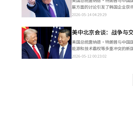
美国总统唐纳德·特朗普与中国
国原油和液化天然气的进口表现
括中国在内的部分友好国家的船
与人工智能基础设施视为国家安
展方面的讨论引发了韩国企业获得一定反弹利益的期待。 据业内消
同时，也为与美国的经济谈判争
立新的地缘政治影响力。也就是
去美中冲突如果只是简单的贸易
谈的核心议题是扩大两国间的贸易。
2026-05-14 04:29:29
国按照美国的期望行事的可能性
限通行，从而试图将国际秩序重
心。韩国经济同时与美国安全体
中国之行，除了他本人外，还包括
系历史悠久，自古丝绸之路时代
导的中东秩序减弱，中国相对可
供应链相连。任何一方的变化都可
执行官蒂姆·库克、波音首席执
安与波斯的丝绸之路不仅是贸易
采取了复杂的战略。因此，尽管
士在中国工厂的运营问题密切相
美中北京会谈：战争与
美国企业高管。 从社交媒体的发言和访华代表团的组成来看，特朗普总统很可能会直接或间接地请求习近平主席在相
伊朗正是其中的核心支柱之一。
发生着船只攻击和劫持事件。印
局势和中东风险，物流与能源成
互征收关税后，开放被封闭的中国市场给美国企业。 例如，美国禁止向中
了减少对美国海军主导的海上控制
美国总统唐纳德·特朗普与中国
张状态，保险费和运费也急剧上
美中重塑供应链与技术秩序的同
则以提供使用中国人工智能（AI
年签署的为期25年的长期战略
能源和技术霸权等多重冲突的新
前的紧张局势长期化或升级为军
竞争落后，能源与矿产供应链战
降，而华为等公司的AI芯片市场份额则迅速上升。 专家认为，若要部分打开
油的最大客户，而伊朗则通过中
到“冲突管理”的必要性，这与
国、中国和日本等亚洲制造业国
2026-05-12 00:23:02
是暂时的冲突。即使新政府上台
的出口管制作为回报。 半导体就是一个典型例子。预计美国对中国的半导体设备出口管制将会在一定程度上放宽，以
分被中国填补。 能源合作尤为
心议题，但实际上，会议的重心
或部分缓和的可能性存在。然而
应当超越短期事件的应对。应在
便向中国出口美国制造的半导体。 为了阻止中国的半导体崛起，从前任总统拜登到特朗普政府一直以来都严格限
部分依赖中东，而霍尔木兹海峡
中国作为伊朗原油最大买家的身
海峡这一强有力的战略筹码。相
面，提升技术竞争力与供应链自
中国的先进半导体设备出口，极紫外光（EUV）
中国同样不希望霍尔木兹海峡全
是直接支持美国对伊朗的压力，
来的中东秩序可能在美国、中国
与能源等未来产业秩序上展开行
益严格，三星电子、SK海力士
行体制，而伊朗则希望在其安全
越是长期化，国际油价和物价就
的美中领导人会谈，象征着两国
领导人会谈不仅是美国与中国的
SK海力士无锡、 大连工厂无法
国家的船只通行。这并不仅仅是
前，特朗普政府可能会发现，与
题依然存在。虽然有意愿，但信
交、产业与安全战略的同时重整的
中国在允许进口美国GPU的条件
与美国和以色列相关的船只施加
缓和出口不佳的情况下，增加与
候。※ 本文利用生成型人工智能
备进口限制，因此三星电子和SK海力士在
利的方向。 对中国而言，这种
方屈服。 然而，这并不意味着
特斯拉和SpaceX等公司希望
最终，习近平政府在与美国合作
在高端半导体、人工智能和安全
以来，中国将稀土等高科技产业
人会谈的声明显示出意愿，实际
中国则可能会集中精力降低美国
70%，精炼和加工的80%以上，因而一旦关闭出
沉没，阿联酋附近也发生了船只
近，美国为了应对中东局势，将
和军工物资制造所需的稀缺矿物
场同样不安。霍尔木兹海峡是全
和台湾等国的警惕。《纽约时报
强。 电池正极材料的供应链多元化已取得进展，依赖中国的程度较低，但负极材料的依赖程度则绝对较高。美国国际
价可能会再次大幅上涨。这将重