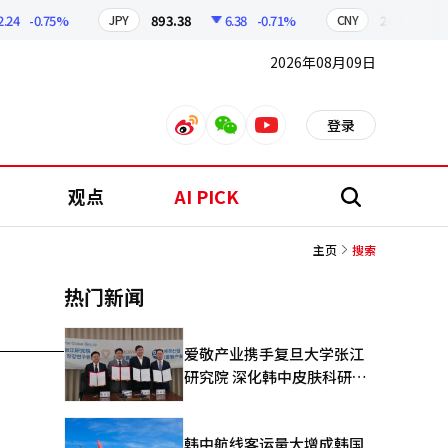
24
-0.75%
893.38
6.38
-0.71%
209.17
1
JPY
CNY
2026年08月09日
登录
weibo
weixin
youtube
观点
AI PICK
搜
索
主页
搜索
热门新闻
爱敬产业携手复旦大学张江
研究院 深化韩中皮肤科研合
作
韩中航线客运量大增成韩国