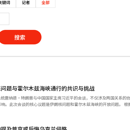
关键词
记者
全部
搜索
核问题与霍尔木兹海峡通行的共识与挑战
国总统唐纳德·特朗普与中国国家主席习近平的会谈，不仅涉及两国关系的
影响。此次会谈的核心议题是伊朗核问题和霍尔木兹海峡的开放问题。 根
“伊朗绝不应拥有核武器”，并强调“霍尔木兹海峡必须保持开放，以保
习近平主席也希望霍尔木兹海峡重新开放，并愿意在解决伊朗问题上提供帮
展。然而，仔细分析会后美中两国发布的信息，现实情况却更加复杂微妙
中提及普京或后悔乌克兰侵略
“霍尔木兹海峡的完全开放”，而中国则保持非常谨慎的态度。中国外交