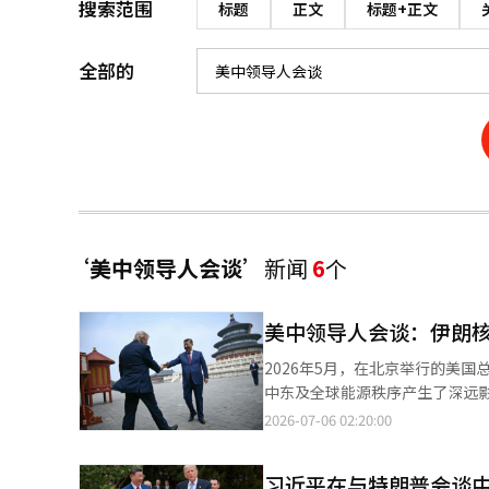
搜索范围
标题
正文
标题+正文
全部的
‘美中领导人会谈’
新闻
6
个
美中领导人会谈：伊朗
2026年5月，在北京举行的美
中东及全球能源秩序产生了深远
明，两国领导人达成共识，认为
2026-07-06 02:20:00
供应”。特朗普在会后指出，“
面上看，这似乎是重大的外交进
习近平在与特朗普会谈
调“对伊朗核武器的零容忍”和