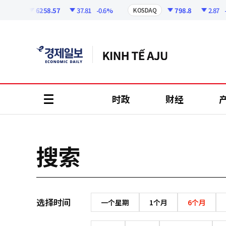
코
인
6258.57
37.81
-0.6%
798.8
2.87
-0
OSPI
KOSDAQ
정
보
时政
财经
all
menu
搜索
选择时间
一个星期
1个月
6个月