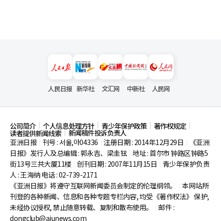
人民日报
新华社
文汇网
中新社
人民网
公司简介
个人信息处理方针
青少年保护政策
著作权规定
新闻稿件投诉负责人
读者提供新闻线索
亚洲日报
刊号 : 서울,아04336
注册日期 : 2014年12月29日
《亚洲
|
|
|
日报》发行人及总编辑 : 郭永吉、梁圭铉
地址 : 首尔市
钟路区钟路5
|
街13号三共大厦11楼
创刊日期 : 2007年11月15日
青少年保护负责
|
|
人 : 王海纳 电话 : 02-739-2171
《亚洲日报》将遵守互联网新闻委员会制定的伦理纲领。
本网站所
|
刊登的各种新闻、信息和各种专题专栏内容, 均受《著作权法》
保护,
未经协议授权, 禁止随意转载、复制和散布使用。
邮件 :
|
dongclub@ajunews.com