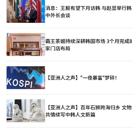
消息：王毅有望下月访韩 与赵显举行韩
中外长会谈
霸王茶姬持续深耕韩国市场 3个月完成8
家门店布局
【亚洲人之声】"一夜暴富"梦碎！
【亚洲人之声】百年石狮跨海归乡 文物
共情续写中韩人文新篇