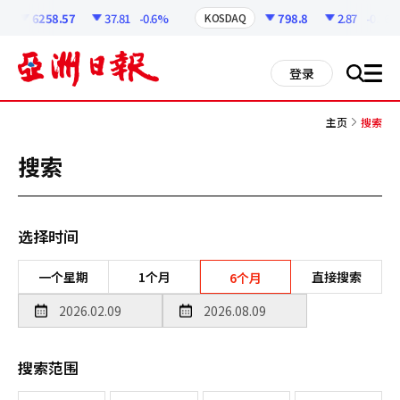
코
인
6258.57
37.81
-0.6%
798.8
2.87
-0.36%
KOSDAQ
정
보
all
登录
搜
men
索
主页
搜索
搜索
选择时间
一个星期
1个月
直接搜索
6个月
搜索范围