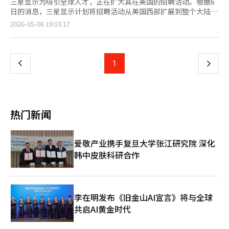
三星显示为吸引全球人才，正在扩大其在美国的招聘活动。根据6
日的消息，三星显示计划将招聘活动从美国西部扩展到整个大陆，
管理层将亲自与学生会面，介绍公司的愿景。5日，三星显示在洛
页
2026-05-06 19:03:17
杉矶洲际酒店举办了“科技论坛”，邀请了50多名博士级优秀人
才，分享公司愿景和组织文化。此次活动与世界信息显示学会
一
(SID)的“显示周”同步进行，吸引了洛杉矶附近大学的优秀博士
生。李周亨副总裁在活动中以“AI与OLED的结合，开启新界
上
1
下
面”为主题发表演讲，邀请参与者加入下一代技术创新的旅程。商
品企划团队长李浩中副总裁在技术环节中介绍了三星显示的技术创
一
新成果，并分享了AI时代的未来技术和产品战略。活动采用了非传
统的说明会形式，管理层与工程师与学生共进晚餐，自然交流，学
页
生们不仅了解了公司文化，还获得了个性化的职业咨询。接下来，
热门新闻
三星显示将于7日在旧金山圣何塞启动巡回招聘会，6月将在芝加
哥、波士顿、亚特兰大等地举行，计划邀请数十名博士级人才。李
周亨副总裁表示：“在快速变化的AI时代，创新的关键在
爱敬产业携手复旦大学张江研究院 深化
于‘人’。希望优秀人才能与三星显示一起引领未来。”此外，三
韩中皮肤科研合作
星显示每年10月在日本也举办由主要管理层主持的科技论坛，继续
进行广泛的全球招聘活动。自2022年以来，已有数百名优秀人才
参与了三星显示的招聘活动。※ 本报道经人工智能（AI）系统翻译
与编辑。
李在明发布《旧金山AI宣言》将与全球
共启AI黄金时代