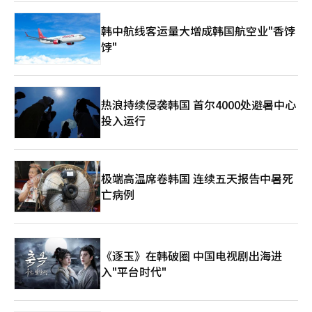
韩中航线客运量大增成韩国航空业"香饽
饽"
热浪持续侵袭韩国 首尔4000处避暑中心
投入运行
极端高温席卷韩国 连续五天报告中暑死
亡病例
《逐玉》在韩破圈 中国电视剧出海进
入"平台时代"