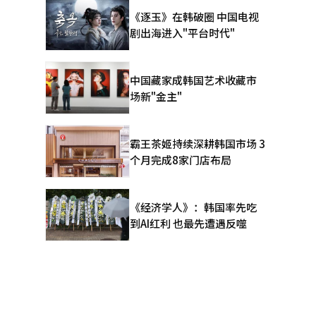
《逐玉》在韩破圈 中国电视
剧出海进入"平台时代"
中国藏家成韩国艺术收藏市
场新"金主"
霸王茶姬持续深耕韩国市场 3
个月完成8家门店布局
《经济学人》：韩国率先吃
到AI红利 也最先遭遇反噬