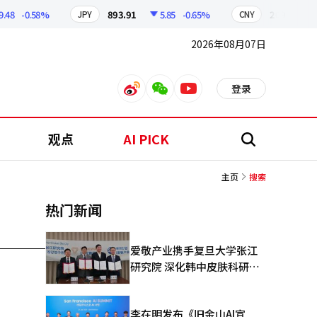
48
-0.58%
893.91
5.85
-0.65%
209.87
JPY
CNY
2026年08月07日
登录
weibo
weixin
youtube
观点
AI PICK
搜
索
主页
搜索
热门新闻
爱敬产业携手复旦大学张江
研究院 深化韩中皮肤科研合
作
李在明发布《旧金山AI宣