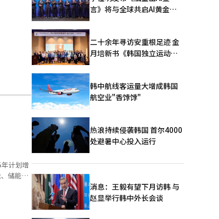
言》将与全球共启AI黄金时
代
二十余年寻访安重根足迹 金
月培新书《韩国独立运动圣
地：向旅顺口追问历史》出
版
韩中航线客运量大增成韩国
航空业"香饽饽"
热浪持续侵袭韩国 首尔4000
处避暑中心投入运行
5年计划增
施和研发投
消息：王毅有望下月访韩 与
赵显举行韩中外长会谈