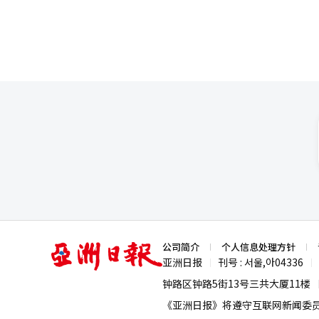
亚
公司简介
个人信息处理方针
洲
亚洲日报
刊号 : 서울,아04336
|
|
日
报
钟路区钟路5街13号三共大厦11楼
《亚洲日报》将遵守互联网新闻委