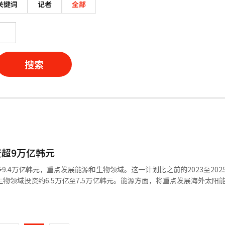
关键词
记者
全部
搜索
超9万亿韩元
.4万亿韩元，重点发展能源和生物领域。这一计划比之前的2023至202
生物领域则通过三星生物制剂和三星生物制药等公司扩展CDMO基础设
页
一
资和股东价值提升。 三星物产表示：“我们将在稳定的财务基础