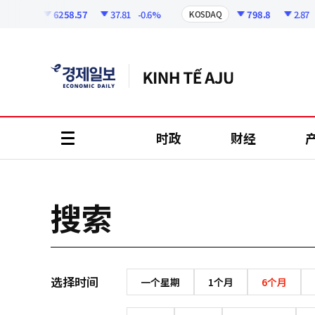
코
인
6258.57
37.81
-0.6%
798.8
2.87
-
KOSPI
KOSDAQ
정
보
时政
财经
all
menu
搜索
选择时间
一个星期
1个月
6个月