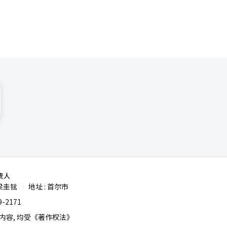
责人
梁圭铉
地址 : 首尔市
|
-2171
容, 均受《著作权法》