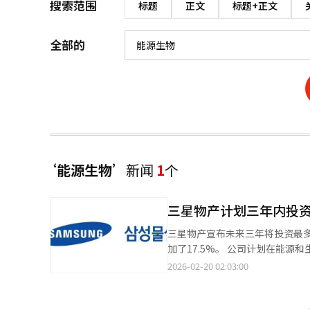
搜索范围
标题
正文
标题+正文
全部的
‘能源生物’
新闻
1
个
三星物产计划三年内投资
三星物产宣布未来三年将投资最多9
加了17.5%。 公司计划在能源和生物领域投资约6.5万亿至7.5万亿韩元。能源方面，将重点发展海外太阳能、储能系
统、氢能和小型模块化反应堆等。
2026-02-20 02:03:00
资。 同时，三星物产将继续投资现有业务，包括建筑部门，分配1.5万亿至1.9万亿韩元，旨在提高高利润项目的比例
并扩大海外市场。 公司还计划提高股东回报政策，未来三年将最低股息从每股2000韩元提高到2500韩元。三星物产
表示，将在保持稳定财务的同时，推动中长期增长投