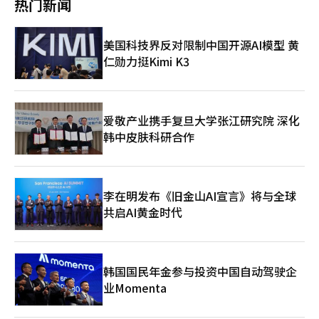
80%。 随着5G时代的到来，智能手机对轻薄化的需求日益增加，
热门新闻
心产业”。 电池业务同样如此。由于电动车市场需求暂时减缓
不具备高带宽内存、先进封装、代工良率、设计能力和软件生态的
这条路比以往更加艰难。全球专家的视角清晰指出这一点。路透社
至19.3万亿韩元，净现金达35万亿韩元。 公司分析指出，随着AI
LG Innotek 的技术竞争力愈加突出。需要同时支持LTE和5G的智
的“峡谷现象”长期化，LG能源解决方案等全球电池企业面临着
综合竞争力，1万亿美元的位置将难以维持。与此同时，内部的绩
评价称：“三星电子突破1万亿美元反映了对AI半导体的期待，但
从以大型模型训练为核心，向代理式人工智能（Agentic AI）阶段
能手机，虽然搭载的组件数量大幅增加，但厚度却必须变得更薄。
确保盈利能力的现实挑战。仅靠过去那种激进的扩张竞争已难以保
效奖金争论愈演愈烈。工会要求合理分配成果，而公司则强调长期
未来的竞争力将取决于代工和高带宽内存。”《金融时报》指
演进，存储器需求正向DRAM和NAND闪存全领域延伸。对此，SK
LG Innotek 以此为解决方案，首次在RF-SiP基板上应用了在半导
美国科技界反对限制中国开源AI模型 黄
证生存。 最终，关键在于工厂运营效率、良率改善和成本竞争力
投资和竞争力的维持。这一冲突不仅仅是工资问题，而是关乎企业
出：“三星电子是内存强者，但AI时代的赢家将是主导生态系统的
海力士将持续推进两大领域的新产品开发与供应，以灵活应对多元
体基板上先建立铜柱（Cu-Post），然后将焊球连接的工艺。 Cu-
的获取。在这一过程中，基于AI的工艺优化和质量预测技术的重要
仁勋力挺Kimi K3
本质的问题，即“企业是什么”。企业是一个分享短期成果的组
企业”，强调了结构转型的必要性。此外，全球投资银行高盛分析
化需求。 在HBM领域，公司将进一步强化整合性能、良率、质量
Post工艺能够更紧密地排列焊球之间的间距，从而提高电路的集
性也在迅速上升。 LG能源解决方案也在以生产效率和运营优化为
织，还是一个为长期生存而共同体？这一问题的答案正在三星电子
认为：“三星电子的未来价值不仅取决于业绩，还取决于长期的技
及供应稳定性的综合执行能力。在DRAM领域，公司将全面启动全
成度，同时将基板厚度减少约20%。通过这一技术，LG Innotek
中心，扩大AX的应用范围。利用AI进行工艺数据分析和不良预测系
内部接受考验。在这里，资本主义的基本原则——剩余索取权不可
术领导力和投资持续性。”最终，答案只有一个。投资、创新、公
球首款采用第六代10纳米级（1c）工艺的LPDDR6 DRAM，以及
实现了全球最薄的5G RF-SiP基板，并成功在两个米粒大小的基板
统的提升，正在超越单纯的成本节约，成为电池产业生存竞争力的
忽视。劳动者获得工资，合作伙伴获得供货款，债权人获得利息，
平分配，并坚持到底。这是市值1万亿美元企业的宿命，也是企业
基于同一工艺、本月已启动量产的192GB SOCAMM2的供应。在
内集成了100多个通信组件。目前，LG Innotek 正在开发进一步
一部分。 在这一集团层面的AX战略中心是LG AI研究院。 LG AI研
国家获得税收，最后剩余的收益归股东所有。股东获得剩余的原因
报国的下一个阶段。※ 本文使用生成型AI撰写，并经过编辑审核。
NAND闪存领域，公司在推出基于CTF、采用321层QLC技术的客
爱敬产业携手复旦大学张江研究院 深化
缩小焊球间距10%的下一代Cu-Post技术，计划在未来的6G时代
究院以超大规模AI模型“EXAONE”为核心，汇聚了集团内部的AI
不是特权，而是责任。因为在损失发生时，他们处于最后承担损失
※ 本报道经人工智能（AI）系统翻译与编辑。
户端固态硬盘（cSSD）“PQC21”的同时，将通过在eSSD全线构
韩中皮肤科研合作
继续保持在高附加值通信用基板市场的技术主导地位。 “超越移
能力。市场上，生成型AI竞争正向消费者服务中心发展，但LG则
的位置。这不是道德问题，而是契约问题。承担风险者获得回报的
建涵盖高性能TLC和大容量QLC的完整产品矩阵，全面覆盖AI领域
动AP，扩展到内存等领域”……智能AI核心部件‘FC-CSP基板’
相对专注于将AI应用于工业现场和制造领域的实战型战略。 实际
简单原则。然而，这一原则在现实中难以完全接受。处于半导体产
的存储需求。 SK海力士还强调，在客户需求持续超出供应能力的
FC-CSP 是 LG Innotek 在 AI 时代新增长动力中发展的核心半导体
上，在今年的总裁会议上，LG利用EXAONE进行实时讨论分析、
业前沿的劳动者要求“共享成果”是合理的。问题在于方式。以短
背景下，具备应对AI时代需求结构性增长的供应能力已成为核心竞
基板。FC-CSP 是将移动AP和低功耗DRAM（LPDDR）等半导体
关键词提取和会议摘要等，将会议本身作为AX执行的案例。这一
期现金为中心的分配无法保障企业的未来。需要通过长期股票激
争优势。公司将以韩国清州M15X产能爬坡和龙仁集群为核心，积
芯片与主板连接的基板，采用翻转芯片方式将芯片翻转并通过凸点
场景反映了LG希望将AI技术融入实际工作和管理决策过程的决
李在明发布《旧金山AI宣言》将与全球
励、员工持股、限制性股票单位等结构，使劳动与资本共同分享成
极推进基础设施建设及EUV等关键设备引进，今年的资本支出规模
（Bump）连接，实现高集成度和优异的电气特性。LG Innotek
心。 LG CNS也是集团AX战略的另一个支柱。LG CNS不仅加速集
长的果实。美国大型科技企业之所以强大，正是因为公司成长时员
共启AI黄金时代
将同比大幅提升。公司表示，将战略性地扩充生产基础，提前布局
基于高集成和超精密的基板技术，在FC-CSP市场上也获得了全球
团内部的数字化转型，也在对外企业的AX业务扩展上加快步伐。
工也能共同成长，形成了激励的对齐。政府和政治界的角色也应明
中长期需求增长，同时基于需求可见性合理安排投资节奏，兼顾供
顶级竞争力。 随着AI市场从学习型AI转向推理型和智能AI时代，
随着制造、物流、金融和公共领域对AI·云基础的数字化转型需求
确。一旦将三星电子视为政治分配的对象，企业就会成为斗争的场
应稳定性与财务稳健性。 值得关注的是，随着SK海力士创历史最
FC-CSP的应用范围也从移动领域扩展到内存领域。随着AI加速器
的扩大，LG的AX能力正与新的B2B商业机会相连接。 LG的举动与
所。政府应提供支持，而非干预。通过税收、能源、水资源、人
佳季度业绩，市场对其全年营业利润突破200万亿韩元的预期升
和服务器中GDDR等高性能内存的使用增加，FC-CSP基板在内存
三星或SK有所不同。三星基于巨额投资专注于半导体的超越战
才、研发、放宽监管和外交支持，确保企业在全球竞争中不落后。
温。按公司将营业利润的10%用于绩效奖金的惯例，相关奖金规模
韩国国民年金参与投资中国自动驾驶企
半导体封装中的需求也迅速增长。 LG Innotek 计划基于现有移动
略，而SK则在电池和生物领域进行大规模的重组，LG则在加强现
商界和学界应提出结构性的解决方案，而非情感化的反应，劳动者
预计将达20万亿韩元。截至去年年底，SK海力士员工总数为3.45
用FC-CSP的量产经验，抢占新兴的AI用FC-CSP市场。黄正浩 封装
业Momenta
有主力业务的竞争力方面扩大AI的应用范围。 LG并没有强行开辟
也应思考权利与责任的平衡。公众应将三星电子视为国家竞争力的
万人，粗略估算人均绩效奖金或将达约6亿韩元。
解决方案市场部部长表示：“LG Innotek 最近获得了全球半导体
新的领域，而是将AI与制造、质量和客户体验等现有优势结合，以
支柱，而非单纯的指责对象。历史警示我们。雅虎曾是互联网的门
客户的GDDR7用FC-CSP基板订单”，并指出：“随着内存用FC-
最大化竞争力。市场上对此评价为“最具LG特色的AI战略”。 实
户，却迷失了方向；诺基亚曾是手机之王，却未能成功转型为智能