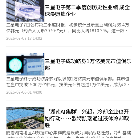
自有资本的5.88%。P&T7是负责封装和测试的后工序设施，是公
耗和生产成本的方向发展，而不仅仅是堆叠层数的竞争。 在此次
士之间的技术差距缩小至3至4年，他指出简单比较并不准确。他表
司第七座封装与测试工厂，已于今年4月开工。 值得关注的是，投
三星电子第二季度创历史性业绩 成全
展会上，三星电子还展示了HBM4E、HBM5以及在内存内部执行
示：“将中国和韩国半导体企业的技术差距简单地说成几年，就像
资规模的时机引发了评估。公司表示：“此次公告是由于投资时间
球最赚钱企业
部分运算的LPDDR5X-PIM。同时，通过企业级SSD PM1763和超
问美国人和韩国人谁更高一样。”他强调，DRAM、闪存和HBM等
提前，董事会决议金额增加而重新决议的。”并强调“之前公布的
高容量产品BM1773，满足AI学习和推理所需的存储需求。 此次技
产品的技术水平、良率和生产能力各不相同，因此需要分细领域进
总投资额19兆韩元没有变化”。这意味着为了应对生产增长并缩短
三星电子7日公布第二季度财报，初步统计显示营业利润为89.4万
术发布被解读为三星电子在内存产品性能竞争之外，拓展半导体系
行评估。 他指出，中国半导体产业面临的最大威胁是通用产品的
洁净室的运营时间，提前了建设资金的支出。这一决定被解读为并
亿韩元（约合人民币3970亿元），同比大增1810.3%。这一数值
统结构设计的业务范围。随着AI加速器与内存结合的加强，代工、
低价冲击。分析认为，依靠中国政府支持的CXMT如果迅速扩大生
非增加总投资额，而是提前了完工时间。 分析认为，此次投资使
已剔除约17万亿韩元的员工绩效奖金准备金，实际营业利润约为
2026-07-07 17:14:02
逻辑设计和先进封装能力在市场竞争中的影响也将日益增加。 三
产能力，将对通用DRAM价格和全球内存企业的盈利能力造成压
SK海力士的生产布局更加清晰。利川成为DRAM生产和技术开发的
106.5万亿韩元，单季利润首次突破100万亿韩元大关，创下全球
星电子计划利用其在内存、系统半导体设计、代工和封装方面的综
力。 关于韩国的应对，全所长认为企业的技术竞争力比政府政策
中心，清州则崛起为同时承担M15X前工序和P&T7后工序的AI内存
科技企业罕见盈利纪录。 英伟达和苹果历史最高单季营业利润分
合业务结构，从产品设计阶段到量产全程支持客户。要使下一代
更为重要。他表示：“应对中国的半导体自给自足政策，关键在于
基地。美国印第安纳则负责北美大型科技客户的应对及下一代
别为535亿美元（约82万亿韩元）和509亿美元（约78万亿韩
3D内存实际应用于客户产品，稳定管理良率、发热和封装成本将
各个企业的竞争力，而非政府的战略。”他强调，三星电子和SK
HBM封装的研发。 清州过去主要是NAND生产基地，M11、M12和
元），均不及三星电子此次盈利水平。全球范围内，仅沙特阿美曾
三星电子成功跻身1万亿美元市值俱乐
是关键。
海力士需要开发更先进的技术，持续保持与中国企业之间难以逾越
M15均设于此。随着M15X的加入，清州将承担下一代DRAM和
在2022年第二季度俄乌冲突期间实现865亿美元（约132万亿韩
部
的技术差距。 对于暴露在剧烈波动中的个人投资者，他建议采取
HBM的生产能力。P&T7投入运营后，清州将转变为具备前后工序
元）的营业利润。 即使按照已剔除奖金后的利润计算，三星电子
分批交易的方式，而不是一次性决定方向。他表示：“是否将半导
的综合生产基地。 这种重组被解读为HBM竞争性质的变化。以往
本季营收超过2023年至2025年三年营业利润总和（82.9万亿韩
三星电子终于成功跻身梦寐以求的1万亿美元市值俱乐部。其市值
体股的调整视为买入机会，或是为进一步下跌做好准备，取决于投
DRAM竞争主要在于微细工艺和晶圆生产能力，而HBM则需要将前
元），为去年全年营业利润（43.6万亿韩元）的两倍多。 这一历史
在盘中突破1500万亿韩元，按美元计算超过1万亿美元，成为继台
资者的判断。”但在当前不确定性较大的情况下，他认为应遵循分
工序生产的DRAM多层堆叠并进行连接和验证。业内人士指出，封
性业绩主要得益于全球人工智能（AI）基础设施投资持续扩大，推
湾的台积电之后，亚洲第二家达到这一里程碑的企业。这不仅仅是
2026-07-06 01:44:00
批买入和卖出的原则，保持对市场的观察。 28日，国内股市以半
装良率和测试处理能力直接影响实际供应量。 因此，P&T7被解读
动DRAM、Nand闪存等存储芯片价格水涨船高，预计三星电子半
股价的上涨，而是韩国企业在全球资本市场最高舞台上自信崛起的
导体股为中心出现大量抛售，指数大幅下跌。韩国综合股价指数
为针对这一瓶颈的投资。即使前工序生产能力提升，如果后工序无
导体部门营业利润率在80%左右。 市场研究机构Counterpoint
历史性事件。三星电子与英伟达、苹果、微软、亚马逊、字母表、
（KOSPI）收盘下跌732.09点（10.84%），报6023.66点；科斯达
法跟上，客户的交付量也不会增加。为了按照AI半导体客户的路线
Research预测，今年第二季度全球内存芯片市场规模有望达到
博通、台积电、阿美石油、Meta、特斯拉等超级巨头并肩而立，
克指数（KOSDAQ）下跌59.01点（7.72%），报705.85点。 三星
‘湖南AI集群’兴起，冷却企业也开
图供应HBM，必须同时具备封装和测试能力。 一位半导体行业人
350万亿韩元，环比增长超过60%。三星电子目前在全球存储芯片
宣告韩国工业不再是追赶者。拥有半导体、移动、家电、显示器及
电子和SK海力士分别下跌13.39%和14.65%，主导了指数的下
士表示：“HBM并不是简单地多生产晶圆就能增加供应的产
始行动……欧特凯瑞通过液体冷却取
制造商中产能领先，成为本轮半导体筹超级周期的最大赢家。 尤
人工智能供应链的综合产业平台，正在全球市场重新获得认可。这
跌。随着跌幅迅速扩大，韩国证券市场和科斯达克市场均触发了熔
品。”他指出，后工序的堆叠、连接和验证能力必须跟上，才能让
胜
其是在高带宽存储器（HBM）市场中，三星第六代产品HBM4率先
一成就的根源在于三代人传承的企业报国历史。李秉喆种下了产业
断机制，KOSPI在盘中一度跌破6000点。※ 本报道经人工智能
客户感受到供应能力的提升。 分析人士认为，SK海力士在清州加
量产，拉动高附加值产品销售额快速增长。 今年2月12日，三星电
的种子，通过贸易、制造、金融和人才培养奠定了韩国经济的基
随着湖南地区AI数据中心集群的建设成为国家战略任务，冷却基础
（AI）系统翻译与编辑。
大投入的背景正是基于此。M15X和P&T7如果位于同一清州区域，
子全球率先量产HBM4，仅用约4个月的时间累计销售额突破10亿
础。李健熙引领了质的转变。他的“除了妻子和孩子，其他都要改