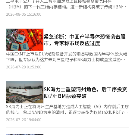
三星电子公开了在人工智能加速器上直接堆叠高带宽内存
（HBM）的下一代三维内存结构。这一新结构突破了传统HBM的
水平布局方式，旨在减少数据移动距离和电力消耗，同时提供AI半
2026-08-05 15:16:00
导体的设计、生产和封装一体化解决方案。 三星电子在美国加利
福尼亚州圣克拉拉举行的“FMS 2026”展会上首次展示了下一代
3D内存“zHBM”和“zNAND-O”的样品，并发布了堆叠超过
400层的第10代V NAND“V10 BV-NAND”。 zHBM采用了将内存
紧急诊断：中国产半导体恐慌袭击股
垂直堆叠在加速器上方的新方式，旨在缩短运算设备与内存之间的
市，专家称市场反应过度
数据移动距离，从而提高带宽和电力效率。 根据三星电子的说
法，基于zHBM的系统性能可比HBM5提高最多8倍，电力效率提升
中国CXMT上市及DUV光刻设备开发的消息导致国内半导体股大幅
可达3倍，热阻预计降低至一半以下。 在加速器与内存之间，将应
下跌，但专家认为这并未对三星电子和SK海力士构成直接威胁。
用定制功能的中间层，以便根据客户开发的AI处理器调整内存容
不过，中国在通用内存领域的低价攻势预计将对中长期市场造成压
2026-07-29 01:53:00
量、运算功能和数据处理结构。 不过，此次发布的产品为样品，
力。 国内知名中国经济专家、前中国经济金融研究所所长全炳瑞
并非实际量产产品。未来将通过与客户的共同设计和热管理技术验
在接受《亚洲经济》采访时表示，国内股市对中国消息的反应过于
证，确定商业化时间表。 在NAND闪存方面，三星电子也扩大了垂
激烈。 全所长指出：“股价的急剧下跌使得对CXMT及中国半导体
直堆叠的范围。zNAND-O结合了V NAND技术和硅通孔电极，将
技术的解读被过度放大。”他表示，CXMT主要集中在通用DRAM
SK海力士重塑清州角色，后工序投资
NAND芯片打包为4层或8层，预计将在智能手机和PC等设备中提
的业务扩展，而三星电子和SK海力士则迅速增加了人工智能（AI）
助力HBM瓶颈突破
高数据加载速度和空间效率。 三星电子还发布了400层以上的V10
服务器用的高带宽内存（HBM）供应比例，因此两者的主要客户
BV-NAND。该技术采用了将单元和周边电路分开后，垂直结合晶
群并不重叠。 他还对中国DUV光刻设备对国内半导体产业的短期
SK海力士正在将清州生产基地打造成人工智能（AI）内存前后工序
圆的键合技术，以及连接三个单元结构的堆叠方式。 通过这一技
影响进行了有限评估，原因在于样品开发与稳定量产之间存在显著
的核心。曾以NAND为主的清州，正逐步转型为以M15X和P&T7为
术，三星电子表示在相同面积上可存储的数据量比上一代提高了约
差距。 全所长曾在大宇证券（现未来资产证券）担任IT分析师，
支撑的高带宽内存（HBM）基地。这项投资被解读为SK海力士生
2026-07-26 19:04:00
58%。同时，读取、写入和输入输出性能也得到了改善，计划应对
他预测：“中国的DUV光刻设备仍处于样品生产阶段，实际生产过
产基地战略更加明确的举措。 据业界消息，SK海力士于23日召开
AI数据中心的高容量存储市场。 东芝在6月也公布了400层以上的
程中需要确保稳定性和良率，全面量产可能还需要约一年时间。”
董事会，批准了清州P&T7建设的设施投资额为7兆931亿韩元，占
第10代BiCS闪存开发计划，预计NAND竞争将朝着降低集成度、功
关于CXMT和闪存企业YMTC等中国内存企业与三星电子、SK海力