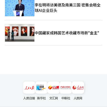
李在明将访美德及南美三国 密集会晤全
长表示：“LG Innotek 将持续开发可广泛应用于边缘计算、国防
等多个领域的FC-BGA基板，同时积极开拓全球大型科技新客户，
球AI企业巨头
将FC-BGA业务发展为公司的核心业务。” ※ 本报道经人工智能
（AI）系统翻译与编辑。
中国藏家成韩国艺术收藏市场新"金主"
人民日报
新华社
文汇网
中新社
人民网