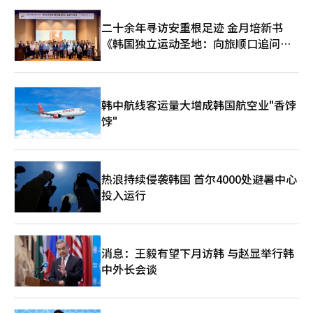
CSP基板的新订单不断增加，龟尾半导体生产线已满负荷运
际上，LG过去也通过选择和集中战略重组了业务结构。果断退出
手机；思科是互联网泡沫的象征，但在泡沫破裂后经历了漫长的低
转。”他还补充道：“即将在本月开工的越南半导体基板新工厂将
智能手机业务，减少了盈利能力下降的LCD业务比例。相反，LG
二十余年寻访安重根足迹 金月培新书
迷。科技企业的巅峰并非荣耀，而是风险。昨日的成功并不能保证
首先扩大FC-CSP和RF-SiP基板的生产线，以应对国内外客户的需
将能力集中在汽车电子、电池、HVAC和工业解决方案等未来增长
明日的生存。三星电子也不例外。如今的1万亿美元只是对过去成
《韩国独立运动圣地：向旅顺口追问历
求。” ‘后发者’FC-BGA龟尾工厂，建立行业最高水平的智能工
潜力较大的领域，调整了集团的投资组合。 如今的AX战略也被分
就的评估，并不是未来的保证。因此，三星电子的前行之路十分明
史》出版
厂 随着高性能、高规格半导体芯片的应用领域从智能手机扩展到
析为不仅仅是技术引入，而是重新设计集团未来实力的过程。 业
确。必须在技术上领先，保持市场信任，组织要灵活，劳资关系要
尺寸更大的PC、笔记本、车辆、AI服务器和数据中心（DC），
界人士表示：“在AI时代，制造业的竞争力不再仅仅由低廉的人工
演变为共同命运体。平衡短期业绩与长期投资、劳动与资本、效率
FC-BGA基板的需求也随之增加。FC-BGA基板是专门针对大型设
成本或生产规模决定，积累和分析数据以提升生产力、质量和客户
与稳定是关键。若偏向任何一方，企业将动摇。平衡一旦破裂，竞
备的半导体基板，其功能与移动AP用FC-CSP基板相似。 与FC-
体验的能力正成为核心竞争要素。” LG目前推进的AX也是为了增
韩中航线客运量大增成韩国航空业"香饽
争力也将随之崩溃。最终，三星电子的1万亿美元入场引发了一个
CSP基板相比，FC-BGA基板的面积扩大了18倍以上，基板层数也
强制造业的本质竞争力。相比于华丽的AI服务竞争，深度将AI融入
问题：我们选择什么样的资本主义？是一个不分风险只分配回报的
饽"
达到16-22层，要求更高的技术水平。LG Innotek 目前已掌握
工业现场的静默创新，正成为决定LG未来的关键变量。※ 本报道
结构，还是一个风险与回报共同设计的结构？答案显而易见。资本
85mm级大面积FC-BGA的量产技术，并正在开发120mm以上的
经人工智能（AI）系统翻译与编辑。
主义是承诺的体系，只有当承诺得到遵守时，成长才有可能。现
超大面积产品。 LG Innotek 于2022年宣布进军FC-BGA业务后，
在，三星电子站在选择的十字路口。是加大投资，还是分享当前成
在龟尾4工厂建立了应用AI、深度学习、机器人和数字双胞胎技术
果？是走得更远，还是安于现状？企业报国的道路依然有效，但这
热浪持续侵袭韩国 首尔4000处避暑中心
的智能工厂“梦想工厂”。由于大面积基板的良率受到微小杂质的
条路比以往更加艰难。全球专家的观点明确指出了这一点。路透社
影响，LG Innotek 通过全面自动化和智能化生产过程，确保了生
投入运行
评价称：“三星电子突破1万亿美元市值反映了对AI半导体的期
产效率和质量竞争力。 业务成果也开始显现。LG Innotek 在网络
待，但未来的竞争力将取决于代工和高带宽内存。”《金融时报》
和调制解调器用FC-BGA量产后，去年底开始为全球大型科技客户
指出：“三星电子是内存强者，但在AI时代的赢家将是主导生态的
生产PC芯片组产品。今年第三季度将向同一客户供应PC CPU用
企业”，强调了结构性转型的必要性。此外，全球投资银行高盛分
FC-BGA，计划到2028年将业务扩展到自动驾驶汽车和AI服务器用
消息：王毅有望下月访韩 与赵显举行韩
析认为：“三星电子的未来价值不仅取决于业绩，还取决于长期的
CPU和GPU市场。 随着AI市场从学习型转向推理型AI，CPU和内存
技术领导力和投资持续性。”最终，答案只有一个。投资、创新、
中外长会谈
的需求迅速增加，这也支撑了FC-BGA市场的扩展。LG Innotek
公平分配，并坚持到底。这是1万亿美元市值企业的宿命，也是企
正在与全球大型科技客户讨论CPU用FC-BGA的供应，并考虑在国
业报国的下一个阶段。
内进行进一步的增资投资。公司计划以智能工厂为基础的生产竞争
力，力争在快速增长的FC-BGA市场中成为核心供应商。 乔治泰部