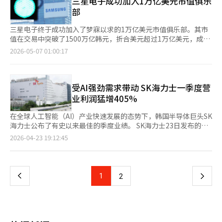
三星电子成功加入1万亿美元市值俱乐
短期现金为中心的分配无法保障企业的未来。需要通过长期股票奖
术将不仅仅是简单的设备，而是核心基础设施竞争力。”并表
和FC-CSP）中初步投资1万亿韩元，并逐步扩大。龟尾工厂的光学
比任何人都快地改变组织和业务结构的体现。 LG长期以来被称
部
励、员工持股计划、限制性股票单位等结构，建立劳动与资本共同
示：“我们将通过国内HVAC制造能力与全球Carrier的合作，提供
解决方案相机模块和FC-BGA等项目的投资也已确定为6000亿韩
为“传统制造业的强者”。LG电子、LG化学、LG能源解决方案、
分享成长成果的系统。这也是美国大型科技公司强大的原因之一。
湖南地区AI·半导体集群所需的高效冷却基础设施解决方案。”※
元。 特别是，LG Innotek 将以自动化水平较高的龟尾FC-BGA工
LG显示器等集团核心子公司大多是基于实物制造竞争力而成长起
三星电子终于成功加入了梦寐以求的1万亿美元市值俱乐部。其市
公司成长时，员工也能共同成长，形成激励对齐的结构。政府和政
本报道经人工智能（AI）系统翻译与编辑。
厂为前锋，加快市场攻势。随着基板的大型化和高层化，生产过程
来的。 然而，在AI时代，单靠优质的产品制造已难以生存。产品设
值在交易中突破了1500万亿韩元，折合美元超过1万亿美元，成为
治界的角色也必须明确。若将三星电子视为政治分配的对象，企业
的自动化变得必不可少，LG Innotek计划基于差异化的制造竞争
计、生产与质量管理、物流与营销、客户数据分析等整个过程都在
继台湾的台积电之后，第二家达到这一里程碑的亚洲企业。这不仅
将成为斗争的场所。政府应提供支持，而非干预。通过税收、电
2026-05-07 01:00:17
力，与客户建立长期稳定的供应体系。 乔治泰 LG Innotek 封装解
向AI和数据中心的结构转变，工业秩序正在重塑。 LG将此视为不
仅是股价的上涨，而是韩国企业在全球资本市场的最高舞台上自信
力、水资源、人才、研发、放宽监管和外交支持，确保企业在全球
决方案事业部部长表示：“基于AI的S曲线的快速增长现在刚刚进
仅仅是数字化转型，而是改变制造业运营体系的问题。实际上，最
崛起的历史性事件。三星电子与英伟达、苹果、微软、亚马逊、字
竞争中不落后。商界和学界应以结构而非情感提出解决方案，劳动
入初期阶段”，并表示：“我们将以差异化的技术为基础，迅速扩
近LG内部的氛围是，AX不仅是某个IT组织的任务，而是涵盖生
母表、博通、台积电、阿美石油、Meta、特斯拉等超级巨头并肩
者则应思考权利与责任。公众不应仅将三星电子视为批评的对象，
大在新兴的半导体基板市场的市场份额，计划到2031年将封装解
产、研发、供应链和客户管理的集团核心战略。 具会长在3月于首
而立，标志着韩国工业不再是追赶者。拥有半导体、移动设备、家
受AI强劲需求带动 SK海力士一季度营
而应将其视为国家竞争力的支柱。历史警示我们。雅虎曾是互联网
决方案业务发展为营业利润达1万亿韩元的规模。”他还强
尔中区南山领导力中心召开的总裁会议上，将AI带来的产业结构变
电、显示器以及人工智能供应链的综合产业平台，正在全球市场上
的门户，但迷失了方向。诺基亚曾是手机之王，却在智能手机转型
业利润猛增405%
调：“到2030年，我们将在FC-BGA市场上摆脱后发者形象，跃升
化比作电力和互联网的出现，并表示：“这要求我们进行根本性的
重新获得认可。这一成就的根源在于三代人传承的企业报国历史。
中失败。思科是网络泡沫的象征，但在泡沫破灭后经历了长期的低
为全球领先企业。” 积累超过50年的独特技术‘RF-SiP’基
变化，以准备迎接新时代。” 他特别强调：“在有业务影响的领
李秉喆开创了产业的种子，他通过贸易、制造、金融和人才培养奠
迷。科技企业的巅峰并非荣耀，而是危险。昨日的成功并不能保证
在全球人工智能（AI）产业快速发展的态势下，韩国半导体巨头SK
板……6G时代的附加价值‘迅速’ LG Innotek 首先介绍的‘RF-
域，即使是小的事情也要迅速执行，积累和扩散成果。”将AX的
定了韩国经济的基础。李健熙会长则引领了质的转变。“除了妻子
明日的生存。三星电子也不例外。如今的1万亿美元只是对过去成
海力士公布了有史以来最佳的季度业绩。 SK海力士23日发布的财
SiP’基板被认为是公司积累超过50年的独特技术的结晶。RF-SiP
核心定义为速度和执行力。这一信息被解读为反映了在AI时代，单
和孩子，其他都要改变”的宣言不仅是口号，更是体质创新的起
就的评估，并不是未来的保证。因此，三星电子的前行之路十分明
报显示，今年第一季度销售额为52.5763万亿韩元（约合人民币
页
2026-04-23 19:12:45
是将功率放大器、芯片组等无线通信所需的各种组件结合为一个封
靠以往制造业强者的成功公式——谨慎审查和稳定运营，已难以跟
点。半导体的超越战略和质量革命将三星推向了世界一流企业的行
确。必须在技术上领先，保持市场信任，组织要灵活，劳资关系要
2428.5亿元），同比增长198%；营业利润为37.6103万亿韩元，
装的通信用半导体部件，LG Innotek 正在开发和生产将其连接到
上时代的速度的危机感。 变革的最前沿是LG电子。LG电子不再仅
列。如今，李在镕会长的时代面临着新的考验。三星电子必须在人
演变为共同命运体。平衡短期成果与长期投资、劳动与资本、效率
同比暴增405%，销售额和营业利润双双创下单季历史新高。同期
一
主板的核心基板。 LG Innotek 在小面积基板上紧凑地集成了多种
仅是一个家电公司，而是围绕暖通空调（HVAC）、智能工厂、汽
工智能半导体、高带宽内存、代工、生命科学、机器人和下一代通
与稳定是关键。若偏向任何一方，企业将会动摇。平衡一旦破裂，
净利润为40.3459万亿韩元，营业利润率和净利润率分别达72%和
组件和微细电路，形成了高集成度和超精密的基板技术。相关技术
车电子和平台业务，迅速改变企业体质。尤其是在工厂自动化和工
信等未来产业的战场上开辟新路。然而，1万亿美元的荣耀并不是
竞争力也将随之崩溃。最终，三星电子的1万亿美元入场引发了一
77%。 SK海力士表示，尽管第一季度通常为季节性淡季，但在AI
专利多达1868项。特别是在2011年，LG Innotek 首次开发并量产
上
1
下
2
业解决方案领域，LG正在加速AI基础的生产优化和能源效率技术
庆祝的终点，而是战争的开始。当前全球半导体秩序正在迅速重
个问题。我们选择什么样的资本主义？是一个不分风险只分配回报
基础设施投资持续扩大的带动下，市场需求保持强劲。公司通过扩
了无核心（Coreless）RF-SiP基板，使厚度比现有产品减少
的获取。 对LG电子而言，AI不仅是新产品功能，而是提升制造竞
组。英伟达掌握了人工智能加速器的核心，台积电则是代工领域的
的结构，还是一个风险与回报共同设计的结构？答案显而易见。资
大高带宽存储器（HBM）、大容量服务器DRAM模块、企业级固态
20%，并采用低损耗材料和特殊铜工艺，信号损失减少超过
一
争力的核心工具。AI技术被应用于提高生产线运营效率、降低不良
绝对强者，控制着客户生态。博通通过定制半导体扩展AI基础设
本主义是承诺的体系。只有当承诺得到遵守时，增长才有可能。现
硬盘（eSSD）等高附加值产品的销售，延续了业绩上升势头。 受
70%。基于此，LG Innotek 自2016年起一直保持全球RF-SiP基板
率和优化能源使用的全过程。随着AI数据中心的扩大，快速增长的
施，苹果则将芯片设计与服务生态结合，主导消费市场。尽管三星
在，三星电子站在选择的十字路口。是加大投资，还是分享当前的
强劲业绩驱动，截至今年第一季度，公司现金及现金等价物环比增
市场的第一位，去年市场份额约为65%。预计今年将扩大至
HVAC业务也正从单纯的制冷设备，崛起为“AI基础设施时代的核
页
在内存领域占据绝对优势，但在AI时代，仅靠内存是不够的。如果
成果？是走得更远，还是安于现状？企业报国的道路依然有效，但
加19.4万亿韩元，达54.3万亿韩元；借款额减少2.9万亿韩元，降