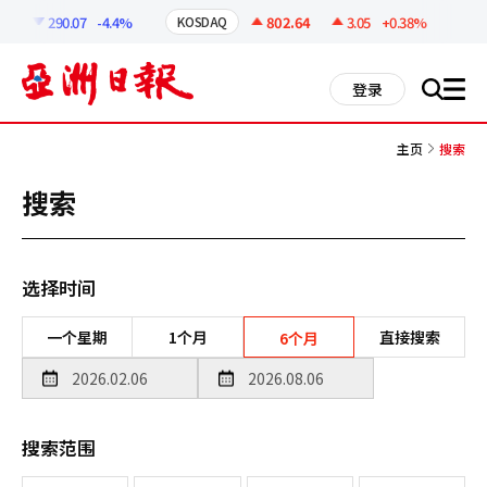
코
인
9
290.07
-4.4%
802.64
3.05
+0.38%
KOSDAQ
USD
정
보
all
登录
搜
men
索
主页
搜索
搜索
选择时间
一个星期
1个月
直接搜索
6个月
搜索范围