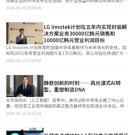
设施企业的市场竞争正在加速。由于生成型AI的普及和高性能GPU
将提升前后工序之间的连接速度。预计在量产过程中，良率提升和
美元。此外，三星电子下一代HBM4E产品研发也取得积极进展，
变”的宣言不仅是口号，更是体质创新的起点。半导体的超越战略
的引入，数据中心的发热问题已达到临界点，冷却技术成为设施竞
2026-06-30 19:00:00
质量验证反馈也会加快。 SK海力士的代表郭弼正也曾正式确认清
已于5月底向主要客户提供12层样品，内部透露的可靠性测试良率
和质量革命将三星提升为世界一流企业。如今，李在镕的时代面临
争力的关键变量。 光州广域市汉南产业园的能源解决方案公司欧
州角色的扩大。郭代表在本月宣布的忠清地区投资计划中表
已提高至70%以上，距离80%的量产成熟标准近在咫尺。 受益于
着新的考验。人工智能半导体、高带宽内存、代工、生命科学、机
特凯瑞于30日宣布，将全面扩大基于冷暖空调（HVAC）技术的数
示：“计划在清州投资100兆韩元，其中80兆韩元用于生产NAND
AI产业链持续扩张，市场普遍预计三星电子今年营业利润有望达到
器人和下一代通信交织的未来产业战场，三星电子必须重新开辟道
据中心冷却解决方案业务。公司认为，日前公布的政府“韩国大跃
的M17，20兆韩元用于强化先进封装的P&T7。”他表示：“将使
LG Innotek计划在五年内实现封装解
370万亿韩元，明年有望突破500万亿韩元。 充足的现金流为三星
路。然而，1万亿美元的荣耀并不是庆祝的终点，而是战争的开
进三大 mega 项目”中包含的光州·全南国家AI计算基础设施建设
清州重新成为推动韩国内存半导体产业竞争力的核心基地。” 业
电子扩大半导体产能提供坚实基础，目前三星电子正推进在京畿道
决方案业务30000亿韩元销售和
始。当前全球半导体秩序正在迅速重组。英伟达掌握了人工智能加
计划，将成为需求扩大的催化剂。 欧特凯瑞基于与全球冷暖企业
界对此次决定的反应是，HBM的主导权竞争正从产品技术转向生
龙仁国家产业园区内建设6座系统半导体晶圆厂，同时加快平泽P5
10000亿韩元营业利润目标
速器的核心，台积电则是代工的绝对强者，控制着客户生态系统。
Carrier的合作，建立了专门针对数据中心的冷却产品组合。该公
产体系竞争。客户不仅关注HBM的性能，更加重视能否在约定时
工厂建设，并计划在湖南地区投资400万亿韩元新建两座存储芯片
博通通过定制半导体扩展AI基础设施，而苹果则通过芯片设计和服
司拥有风扇墙单元（FWU）、直接液体冷却（DLC）、冷却液分配
LG Innotek 计划将高附加值半导体基板作为未来增长的支柱，目
间内稳定交付。※ 本报道经人工智能（AI）系统翻译与编辑。
工厂。 未来，集团计划在龙仁及现有半导体园区投资约1650万亿
务生态系统的结合主导消费市场。三星电子在内存领域占据绝对优
装置（CDU）等下一代技术，并逐步掌握了从服务器芯片产生的热
标到2031年将营业利润提升至1万亿韩元。该公司旨在快速扩大业
韩元，加上湖南地区400万亿韩元投资，总投资规模预计达到2050
势，但在AI时代，仅靠内存是不够的。如果不具备高带宽内存、先
量到冷却机的整体管理的“芯片到冷却机（Chip-to-
务规模，以应对智能手机和通信之外，人工智能（AI）和高性能计
2026-06-17 17:04:00
万亿韩元，以应对全球存储芯片长期供不应求的市场需求。 相比
进封装、代工良率、设计能力和软件生态系统等综合竞争力，1万
Chiller）”一体化冷却解决方案能力。 业内人士指出，随着AI服
算（HPC）市场的高附加值半导体基板需求增加。 在6月16日于首
半导体业务的亮眼业绩，终端设备业务表现相对平淡。受半导体等
亿美元的地位将难以维持。与此同时，内部的绩效奖金争论愈演愈
务器密度的提高，传统的空气冷却方式的局限性愈发明显。最新的
尔江南区马曲总部举行的媒体技术日上，LG Innotek 发布了三款
核心零部件价格上涨影响，负责智能手机、电视及家电业务的设备
烈。工会要求合理分配成果，而公司则强调长期投资和竞争力的维
英伟达显卡（GPU）在机架中的功率密度可达数十千瓦（kW），
高附加值半导体基板的“英雄（Hero）产品”，具体包括：无线
体验（DX）部门盈利持续承压。券商预测移动与网络（MX）业务
持。这一冲突不仅仅是工资问题，而是涉及企业的本质，即“企业
仅靠空气难以有效散热，这是专家们的共识。因此，液体冷却方式
射频封装系统（RF-SiP）、翻转芯片封装（FC-CSP）和翻转芯片
静默创新的时刻……具光谟式AI转
营业利润约为5000亿至1万亿韩元，电视及家电业务利润不足1000
是什么”的问题。企业是一个分享短期成果的组织，还是一个为了
的DLC和CDU在国内外的需求迅速增长。 欧特凯瑞不仅提供单一
球栅阵列（FC-BGA）。 封装解决方案业务去年占公司总收入的约
型，重塑制造DNA
亿韩元，三星显示器营业利润约5000亿韩元，汽车电装子公司哈
长期生存而存在的共同体？这一问题的答案正在三星电子内部接受
设备，还以设计和运营整个数据中心冷却系统的能力为优势。公司
10%，但营业利润占比达19%，是典型的高收益业务。去年该业
曼营业利润约为2000亿至3000亿韩元。
考验。在这里，资本主义的基本原则——剩余索取权不可忽视。劳
提供应用环保冷媒的高效水冷式离心冷却机、基于预冷却技术的空
务的收入为1.72万亿韩元，同比增长18%，营业利润为1289亿韩
在华丽的AI（人工智能）竞争中，英伟达和半导体占据了中心位
动者获得工资，合作伙伴获得供货款，债权人获得利息，国家获得
气冷却机、模块化冷却机等多种产品，并结合能源管理系统和数字
元，增长82%，证明了其增长潜力。 尤其是AI市场的扩展正在推
置，但改变工业现场格局的真正胜负最终将在制造业中决出。传统
税收，最后剩余的收益归股东所有。股东获得剩余的原因不是特
化预测维护解决方案提供一体化服务。 半导体生产设施也是其核
动半导体基板行业的结构性增长。用于AI服务器和高性能半导体的
制造企业LG正在将AI作为一种工具，不再仅仅是服务或功能，而
2026-05-12 12:22:55
权，而是责任。因为在损失发生时，他们是最后承担损失的人。这
心攻克领域。先进的铸造工艺要求纳米级（nm）温度均匀性直接
基板，其尺寸比现有的移动产品大数倍，层数也从原来的6-7层增
是重新设计工厂、供应链和客户体验，开始进行对“制造DNA”的
不是道德问题，而是契约问题。承担风险的人获得回报，这是简单
决定良率，因此，能够进行精确温度控制的HVAC基础冷却解决方
加到20层以上。能够应对急剧增加的需求的生产能力成为新的竞争
巨大转型。 具光谟LG集团会长在今年首次召开的总裁会议上表
的原则。然而，这一原则在现实中难以完全接受。处于半导体产业
案的应用范围有望从数据中心扩展到半导体制造厂。 欧特凯瑞相
力，客户对具备稳定供应能力的公司的需求也在增加。 因此，公
示：“快速执行比完美的计划更为重要”，亲自下达了AX（AI转
前沿的劳动者要求“共享成果”是合理的诉求。问题在于方式。以
关人士表示：“随着AI数据中心和先进半导体产业的扩大，冷却技
司也在扩大投资以增加产能。计划在越南工厂的PS业务（RF-SiP
型）速度战的指令。这一变化被认为是LG在迎接AI时代时，开始