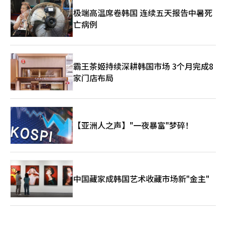
极端高温席卷韩国 连续五天报告中暑死
亡病例
霸王茶姬持续深耕韩国市场 3个月完成8
家门店布局
【亚洲人之声】"一夜暴富"梦碎！
中国藏家成韩国艺术收藏市场新"金主"