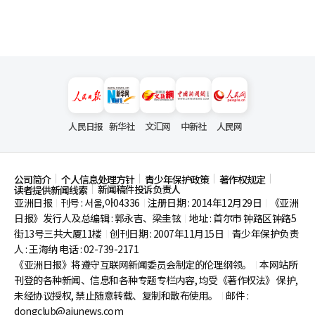
人民日报
新华社
文汇网
中新社
人民网
公司简介
个人信息处理方针
青少年保护政策
著作权规定
新闻稿件投诉负责人
读者提供新闻线索
亚洲日报
刊号 : 서울,아04336
注册日期 : 2014年12月29日
《亚洲
|
|
|
日报》发行人及总编辑 : 郭永吉、梁圭铉
地址 : 首尔市
钟路区钟路5
|
街13号三共大厦11楼
创刊日期 : 2007年11月15日
青少年保护负责
|
|
人 : 王海纳 电话 : 02-739-2171
《亚洲日报》将遵守互联网新闻委员会制定的伦理纲领。
本网站所
|
刊登的各种新闻、信息和各种专题专栏内容, 均受《著作权法》
保护,
未经协议授权, 禁止随意转载、复制和散布使用。
邮件 :
|
dongclub@ajunews.com