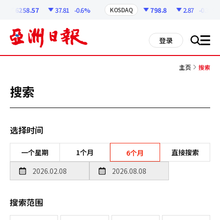
코
인
6258.57
37.81
-0.6%
798.8
2.87
-0.36%
KOSDAQ
정
보
all
登录
搜
men
索
主页
搜索
搜索
选择时间
一个星期
1个月
直接搜索
6个月
搜索范围