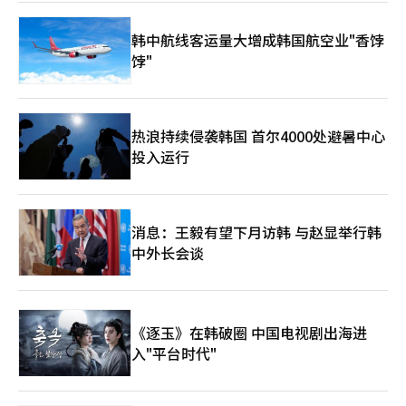
韩中航线客运量大增成韩国航空业"香饽
饽"
热浪持续侵袭韩国 首尔4000处避暑中心
投入运行
消息：王毅有望下月访韩 与赵显举行韩
中外长会谈
《逐玉》在韩破圈 中国电视剧出海进
入"平台时代"