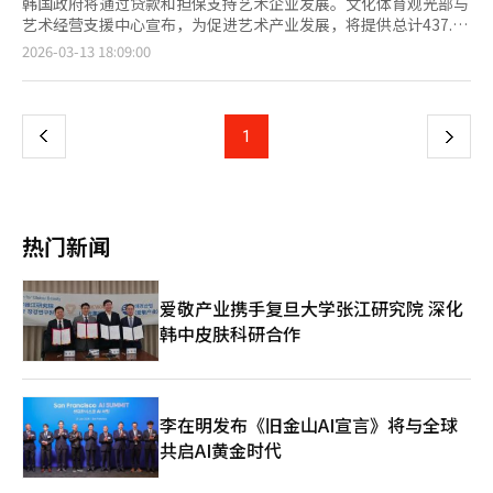
韩国政府将通过贷款和担保支持艺术企业发展。文化体育观光部与
艺术经营支援中心宣布，为促进艺术产业发展，将提供总计437.5
亿韩元的贷款和担保。贷款由NH农协银行和韩亚银行提供，担保
页
2026-03-13 18:09:00
由技术担保基金支持。贷款申请从3月16日开始，担保申请从4月1
日开始。文体部为此前未受文化产业担保支持的艺术领域设立了新
一
的担保计划。贷款对象包括剧院、美术馆等民间艺术设施及艺术服
务企业，提供200亿韩元用于设施和运营资金。贷款利率基于公共
上
1
下
资金管理基金的浮动利率，企业类型不同，利率有所差异。申请者
需在银行进行担保咨询后，通过国家文化艺术支援系统提交申请，
一
初次申请截止至4月7日。担保领域涵盖文学、美术、音乐（不含流
行音乐）、舞蹈、戏剧、国乐、摄影、建筑、音乐剧等。担保金额
页
总计237.5亿韩元，分为支持企业成长的“艺术企业”和支持作品
热门新闻
制作的“艺术项目”两类。企业可通过技术担保基金的评估获得担
保书，凭此在银行申请贷款。担保申请每月1日至10日开放，结果
于月底公布。详细信息将在文体部网站上发布。※ 本报道经人工
爱敬产业携手复旦大学张江研究院 深化
智能（AI）系统翻译与编辑。
韩中皮肤科研合作
李在明发布《旧金山AI宣言》将与全球
共启AI黄金时代