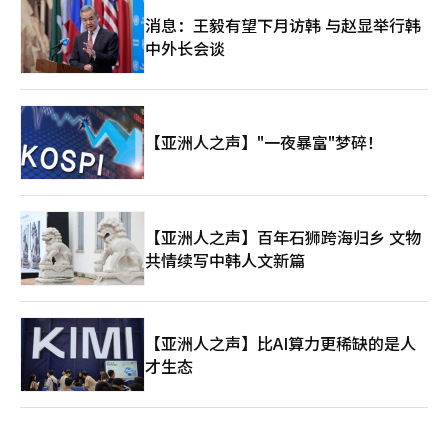
《天堂经典》的双双热销使得PC游戏销售额创下历史最高，而移
动休闲的收购效应也开始反映在合并业绩中。 然而，持续增长的
消息：王毅有望下月访韩 与赵显举行韩
可能性仍处于验证阶段。《天堂经典》的初期热销是否能转化为长
中外长会谈
期销售，《艾尔之战2》的全球发布是否能吸引海外用户，以及移
动休闲业务能否实现稳定的利润率，都是关键因素。随着大型新作
的发布增多，营销费用和开发费用也可能增加，因此收益管理也显
得尤为重要。 NC今年的业绩展望依赖于现有IP的长期热销、新作
发布的时间表和全球扩展的成果。仅从第一季度的表现来看，实现
【亚洲人之声】"一夜暴富"梦碎！
2.5万亿韩元的销售目标的可能性提高，但要实现NC所强调的“可
预测的持续增长模型”，还需在多个领域和地区证明可重复的热销
公式。 朴炳武共同代表表示：“到2030年，我们将推出20余款新
标题和移动休闲增长战略，目标是实现2030年销售5万亿韩元，正
在顺利推进。”并表示：“我们将建立一个可预测的、持续增长的
【亚洲人之声】百年石狮跨海归乡 文物
商业模型。”※ 本报道经人工智能（AI）系统翻译与编辑。
共情续写中韩人文新篇
【亚洲人之声】比AI算力更稀缺的是人
才生态