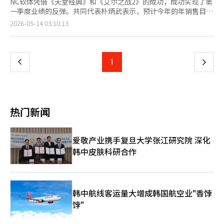
NC软体凭借《天堂经典》和《艾尔之战2》的成功，成功实现了第
一季度业绩的反弹。共同代表朴炳武表示，预计今年的年销售目标
将超过2.5万亿韩元，并计划在明年推出10余款新作。 NC在2026
页
2026-05-14 03:10:13
年第一季度业绩发布电话会议上表示，合并销售额为5574亿韩
元，营业利润为1133亿韩元，净利润为1524亿韩元。销售额较去
一
年同期增长55%，较上一季度增长38%。营业利润同比激增
2070%，营业利润率为20%。 此次业绩的关键在于PC游戏部门。
上
1
下
NC第一季度PC游戏销售额达到3184亿韩元，创下历史季度最高纪
录。去年11月发布的《艾尔之战2》销售额的贡献以及今年2月发
一
布的《天堂经典》的热销，使得PC游戏销售额同比增长210%，环
比增长69%。 按标题来看，《艾尔之战2》在第一季度实现了
页
1368亿韩元的销售额，成为所有游戏中表现最好的作品。《天堂
热门新闻
经典》第一季度销售额为835亿韩元，发布90天的累计销售额为
1924亿韩元。 朴炳武在电话会议中表示：“我们不仅仅满足于第
一季度的良好业绩，而是基于此，坚信每个季度的销售和营业利润
爱敬产业携手复旦大学张江研究院 深化
将持续增长。” NC展现出信心的原因在于《天堂经典》的长期热
韩中皮肤科研合作
销潜力。朴代表解释说，发布三个月后，月活跃用户、日活跃用户
和网吧市场份额等指标依然保持稳定，尤其是新服务器“巴拉卡
斯”的开放后，日销售额创下新高。 用户群体的变化也值得关
注。NC表示，《天堂经典》不仅吸引了原有的中年用户，还吸引
了20至30岁的年轻用户。这一现象在长期服务方面是积极的，表
韩中航线客运量大增成韩国航空业"香饽
明其用户基础正在扩大。 对于《天堂重制版》的自我蚕食担忧，
饽"
NC的立场是有限的。尽管《天堂重制版》的销售额同比下降了
30%，但这一降幅低于预期。整体《天堂》IP的用户基础和销售额