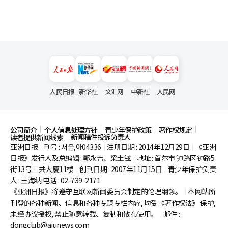
人民日报
新华社
文汇网
中新社
人民网
公司简介
个人信息处理方针
青少年保护政策
著作权规定
新闻稿件投诉负责人
读者提供新闻线索
亚洲日报
刊号 : 서울,아04336
注册日期 : 2014年12月29日
《亚洲
|
|
|
日报》发行人及总编辑 : 郭永吉、梁圭铉
地址 : 首尔市
钟路区钟路5
|
街13号三共大厦11楼
创刊日期 : 2007年11月15日
青少年保护负责
|
|
人 : 王海纳 电话 : 02-739-2171
《亚洲日报》将遵守互联网新闻委员会制定的伦理纲领。
本网站所
|
刊登的各种新闻、信息和各种专题专栏内容, 均受《著作权法》
保护,
未经协议授权, 禁止随意转载、复制和散布使用。
邮件 :
|
dongclub@ajunews.com