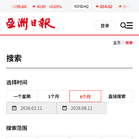
코
인
6299.66
40.89
+0.65%
854.62
55.81
+6
KOSDAQ
정
보
all
登录
搜
men
索
主页
搜索
搜索
选择时间
一个星期
1个月
直接搜索
6个月
搜索范围