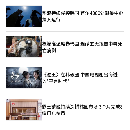
正在扩展。 《艾尔之战2》将进入将其在韩国和台湾市场验证的热
销能力扩展至全球的阶段。朴代表表示：“我们计划通过6月发布
热浪持续侵袭韩国 首尔4000处避暑中心
六个月纪念活动和第四季更新，重新吸引回归用户。”全球发布定
投入运行
于第三季度，6月初将启动夏季游戏节，进行全面营销。 NC表示，
《艾尔之战2》的全球预先指标显示出比其他服务更好的表现。然
而，由于全球市场上PC和主机MMORPG的竞争激烈，韩国和台湾
的成功是否能在全球复制仍需验证。当地化质量、收费结构和在线
运营能力将成为全球热销的关键变量。 业务组合的多样化也在进
极端高温席卷韩国 连续五天报告中暑死
行中。第一季度移动休闲游戏的销售额为355亿韩元，得益于里呼
亡病例
呼和春天公司的业绩。NC在3月的经营战略会议上提出，遗产IP的
提升、新IP的获取和移动休闲业务将是三大增长支柱。2030年的
销售目标为5万亿韩元，自有资本收益率超过15%是中长期目标。
洪元俊CFO表示，从第二季度开始，JUSTPLAY的业绩将被合并，
《逐玉》在韩破圈 中国电视剧出海进
移动休闲业务的销售规模将显著扩大。NC预计移动休闲业务在
入"平台时代"
2030年将实现15000亿韩元的销售额。这被视为NC试图摆脱以往
MMORPG为中心的体质，以降低收益波动性。 新作阵容也十分积
极。NC计划到2030年推出20余款新标题，其中10余款将在明年发
布。公开的阵容包括开放世界射击游戏《新德市》、《限制零破坏
者》和《时间收集者》等。 朴代表在电话会议中强调：“一两款
霸王茶姬持续深耕韩国市场 3个月完成8
标题的增长或减少并不是关键，而是要建立一个可预测的、持续增
家门店布局
长的商业模型。”这被解读为NC希望多元化其以往依赖特定大型
MMORPG的业绩结构的宣言。 此次业绩显示，NC在去年进行的体
质改善和成本效率提升后，已进入反弹阶段。《艾尔之战2》和