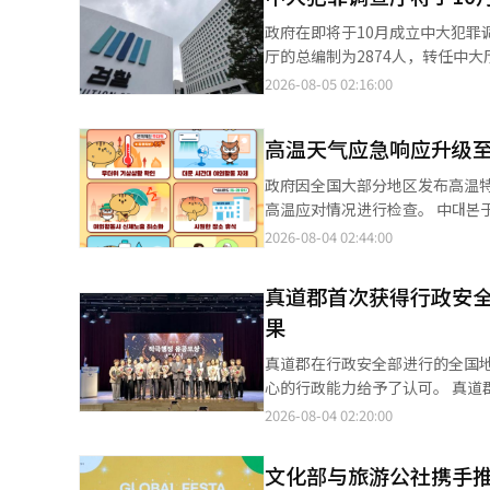
有4958个，仁川2521个，光州和全南2251个，忠
政府在即将于10月成立中大犯
当时在平昌等地的水灾受害者临
厅的总编制为2874人，转任中大厅的检察
999个住宅用遮阳棚的支持内容。 为城市行人设置的避阳棚，首个案例是2015年首尔瑞草区在斑马线前安装的折叠
组于4日表示，已制定了《中大
2026-08-05 02:16:00
避阳棚“瑞尔普尔亭”。2017
草案将于5日至10日进行立法预告。 中大厅将设有位于首尔的总部及首尔、苏源、大田、大邱、釜山、光
备避阳棚安装与管理指南”。 近年来，结合地区特点和技术的避阳棚也在增加。首尔光津区运营着具备温度和风速感
方厅。总部负责制定调查政策、指
应的智能避阳棚，而釜山北区则安装了结合喷雾装置的避阳棚
高温天气应急响应升级
方厅将根据高等法院的管辖区域
合的黄色避阳棚，以及供老年人
负责大田、世宗、忠南、忠北，
政府因全国大部分地区发布高温
今年夏季，气象观测自1904年
北、济州。 中大厅的编制总数为2874人，其中调查官2567人（占89.3%），一般职公务员等307人（占10.7%）。
高温应对情况进行检查。 中대본于3日下午在政府世宗办公厅召开高温应对推进情况检查会议，由中대본副部长金光
的热浪重大警报，启动中央灾难安全对策本部
总部设有厅长、副厅长、8个局、2
龙主持。 气象厅预计，由于受到北太平洋高气压和西藏高气压的影响，未来一段时间将持续高温和热带夜。因此，政
2026-08-04 02:44:00
长金光勇表示：“我们将持续扩
及负责人，总规模为2478人。 中大厅特别设计为专责处理腐败、经济、国防事业、毒品、叛乱、外汇等国家保护犯
府于前一天将中대본的应急级别
浪带来的安全保障。”※ 本报道
罪及网络犯罪、法律扭曲罪等7大
检查应对情况。 首先，政府指示利用公共广播、灾难短信、电子显示屏、村庄广播等所有可用媒介，反复向公众传达
真道郡首次获得行政安
并设有3名副厅长。第一副厅长
行动指南。特别是要确保信息能够传
局，第三副厅长下设毒品调查局和高科技调查局。 此外，苏源、大田等其他
果
对弱势老年人、单身公寓居民和
设有经济犯罪调查局、反腐败调查局和事务局。 为延续目前以检察厅为基础运作
续发布高温特报和热带夜的地区，积极延长避
真道郡在行政安全部进行的全国
设5个联合调查科。首尔厅设有
外作业场所的安全管理将进一步
心的行政能力给予了认可。 真道郡于3日在政府世宗大厦举行的‘第六届地方自治团体积极行政综合评价’颁奖典礼
科，大田厅设有国家财政犯罪联合调查科。 此外，为了应检察官的请求，允许对其他调
现场实际执行，并积极引导农民
上，获得了行政安全部部长表彰。当天
2026-08-04 02:20:00
行补充调查，特别设立了社会弱势犯罪
的巡查活动。 在畜牧和水产养殖设施方面，将持续提供应对高温损害和高温的支持，同时加强对因高温导致的道路隆
价是行政安全部对全国243个地
官和检察调查官等如有意愿，可以
起和铁路轨道变形等设施损害的安全检查。 金光龙副部长表示：“在中대본二级应急响
推进体系、执行成果、组织文化
察官转任中大厅后，其检察官身
文化部与旅游公社携手推
必须保持最高水平的应对状态，
建立，挖掘和传播优秀案例。 在此次评估中，真道郡因系统性地制定积极行政执行计划、选拔优秀公务员并给予人事
厅成立时，将根据法律职业经历