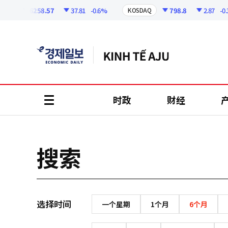
코
인
6258.57
37.81
-0.6%
798.8
2.87
-0.36
I
KOSDAQ
정
보
时政
财经
all
menu
搜索
选择时间
一个星期
1个月
6个月