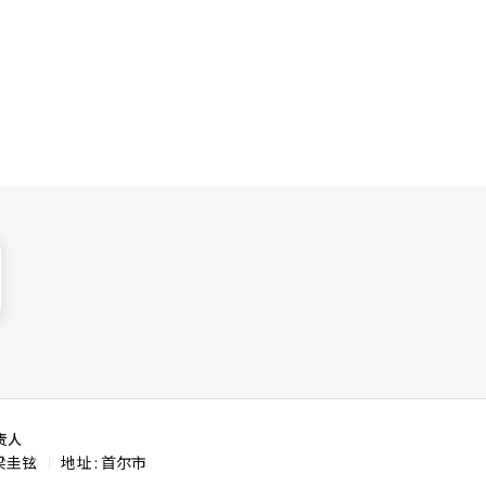
献、以往活
间的协调，
。 30
进行打击。
沿海监视
郊外的卡斯
责人
梁圭铉
地址 : 首尔市
|