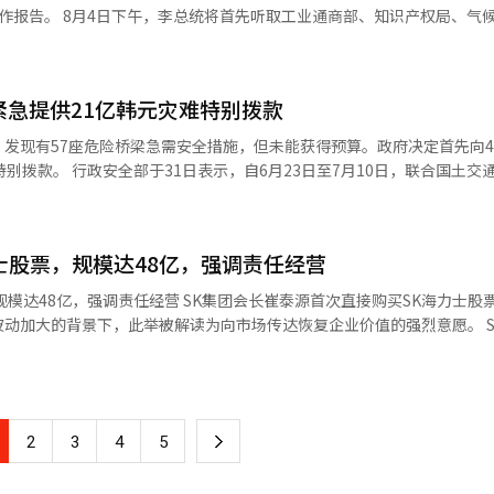
厅将进行工作汇报。随后，行政安全部、警察厅、消防厅、人事创新处、
、知识产权局、气候能源部
报主要国政问题。
告，随后还将听取劳动部、中小企业部、公正交易委员会的报告。 次日8月5日
务委员会）、统一部、国防部（兵务厅、国防事业厅）、国家保勋部的工
员会、文化体育观光部（国家遗产厅）、行政安全部（警察厅、消防厅）
紧急提供21亿韩元灾难特别拨款
作报告的整体对象包括19个部、6个处、18个厅和
技术信
发现有57座危险桥梁急需安全措施，但未能获得预算。政府决定首先向4
食品部、海洋水产部、保健福利部等部门的工作报告。※ 本报道经人工智
10日，联合国土交通部、地方
结构技术协会）对全国老旧桥梁进行了联合安全检查。 此次安全检查是针对
的预防措施。检查结果显示，57座桥梁（其中E级4座，D级53座）均需
士股票，规模达48亿，强调责任经营
K集团会长崔泰源首次直接购买SK海力士股票，旨在加
加大的背景下，此举被解读为向市场传达恢复企业价值的强烈意愿。 SK海力士
，将立即停止作业，观察结构物的变化，并优先使用无人机、CCTV等先
购买了3620股普通股。根据收盘价计算，整体购买金额约为478亿500
股价低估阶段管理层信心的表
定拆除工程整体安全管理制度的改进方案。 行政安全部部长尹浩中表
此次购买规模设定在50亿韩元以下，符合公告义务标准，因此在30日迅
速支持那些因未获得预算而处于危险中的桥梁，并以西小门高架桥事故的
的安全管理制度。”※ 本报道经人工智能（AI）系统翻译与编辑。
下
2
3
4
5
内生产总值
一