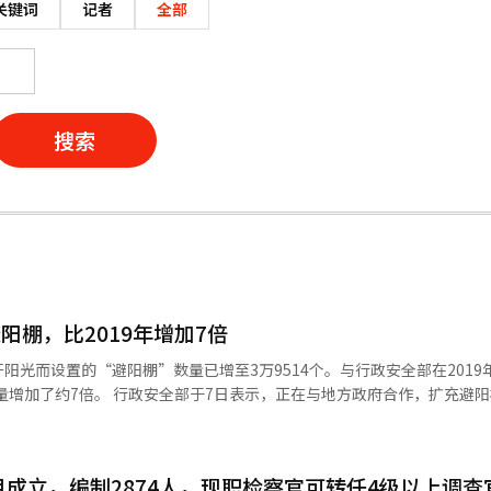
关键词
记者
全部
搜索
避阳棚，比2019年增加7倍
阳光而设置的“避阳棚”数量已增至3万9514个。与行政安全部在2019
正在与地方政府合作，扩充避阳棚等生活
。今年的防暑措施资金为300亿韩元。 全国的避阳棚数量从2019年的
27个，2021年为1万8890个，2022年为2万4144个，2023年为2万763
4个。 按类型划分，折叠式避阳棚有3万351个，智能避阳棚
月成立，编制2874人，现职检察官可转任4级以上调查
道的避阳棚数量最多，达1万5221个。首尔