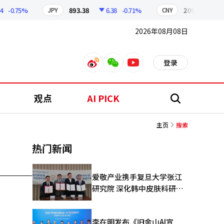
-0.75%
893.38
6.38
-0.71%
209.17
1.79
JPY
CNY
2026年08月08日
登录
weibo
weixin
youtube
观点
AI PICK
搜
索
主页
搜索
热门新闻
爱敬产业携手复旦大学张江
研究院 深化韩中皮肤科研合
作
李在明发布《旧金山AI宣