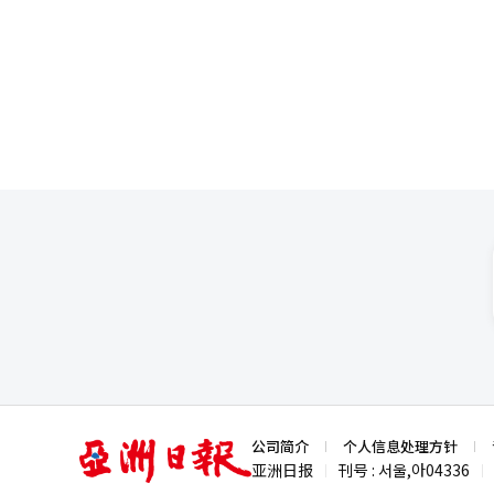
民间消费、投资和出口持续增长，但
长东明部队和汉光部队派遣，提交国会同意案 政府决定延长在黎巴嫩和南苏丹派遣
期限，并启动国会同意程序。 外交部于30日在首尔道霖洞办公大楼召开了由第二次官金珍雅主持的“2026年度联合
国维和活动（PKO）政策协商会”，确定了两支部队
全部、警察厅等相关机构的官员
动成果、联合国及当地政府的评价、地
（UNIFIL）的任务根据联合国
以确保明年安全撤离。 13天的平静被打破，伊朗革命卫队称将进行对美报复行动 美国在中断十多天后再次对伊朗进
行空袭，伊朗伊斯兰革命卫队（IR
日（当地时间），外媒报道称，
革命卫队方面明确表示：“对挑衅者的惩罚将在今天内进行。
进行再度打击后发布的。 美国中央司令部通过社交媒体“X”（前推特）宣布：“在伊朗当地时间清晨进行了行动，
成功打击了伊朗境内数十个与IR
及海上防御资产等。 教皇利奥十四世表示爱美国，但将为全球传递信息 作为首位美国籍教皇，利奥十四世表示将超
越国籍的限制，履行全球牧者的使命。 利奥十四世教皇于30日（当地时间）在接受美国NB
示：“我不将自己定义为美国人
特尔甘多尔福进行。 教皇强调：“这并不是贬低我的祖国美国的意图”，并表示：“我深深热爱美国，但作为普世教
会的领袖，我有责任向全球传递信息。” 当被问及他高度评价美国的哪些价值时，教皇提到：
亚
公司简介
个人信息处理方针
神，以及接纳众多移民的普遍包容性。” 他还提到自己的祖父母也是移民，外曾祖父母中有奴
洲
亚洲日报
刊号 : 서울,아04336
|
|
日
否会访问美国，教皇表示：“虽然没有确定的日
报