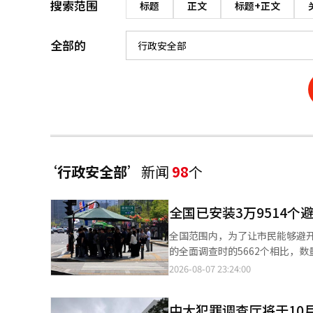
搜索范围
标题
正文
标题+正文
全部的
‘行政安全部’
新闻
98
个
全国已安装3万9514个
全国范围内，为了让市民能够避开
的全面调查时的5662个相比，数量增加了约7倍。 行政安全部于7日表示，
密切相关的防暑设施，并提供防暑措施资金支持
2026-08-07 23:24:00
5662个逐年增加，2020年为1万41
年为3万2196个，去年为3万4552个，今年已达到3万951
中大犯罪调查厅将于10
有9163个。智能避阳棚具备温度和风速感应等功能。 按地区划分，京畿