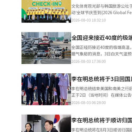
的炎热，而是与国民生命息息相
加分、实施事前咨询制度和积极行政里程积分
文化体育观光部与韩国旅游公社
长、部长级别为2级，其他法律职业经历超
础自治团体中被评为优秀机构，
动'全球节庆签到(2026 Global Festa Check-in)'。 此次活动
外部专业人员将通过经验竞争招聘
政的领先地方政府的地位。 郡政府一直致力于营造一种不拘泥于规章和程序、能够解决民众不便的创造性和主动性的
信赖的美食及相关信息。活动中
的特别晋升比例。5级以下的调
2026-08-03 18:32:10
行政文化。 通过事前咨询制度，减少了在工作推进过程中可能出现的法律和行政不确定性，并通过积极行政里程和人
人员出席，发布了公正价格、外
查后可被职权免职。 调查官的任命权将按级别分配给总统、行政安全部部长和中大厅长。1、2级由总统任命，3至5
事优待制度，激励员工自发参与，取得了实质性的制度运营
了外国人友好的全球节庆共同改善方案。 现场还进行了检查。与会者参观了美食快闪店和全球
级由行政安全部部长任命。中大厅长拥有1
全国迎来接近40度的极
积极努力解决问题的公务员们汗
接待准备情况。特别是对活动的核
表示：“中大厅的成立是实现检
力提供以现场为中心的有效行政服务。” 此外，真道郡计划以此次获奖为契机，进一步扩大积
理的节庆美食服务。美食信息是指在节
命令，使其成为受到国民信赖的
全国正经历接近40度的极端高温
推动公务员队伍中挑战与创新的落
还在现场推出了多种体验项目，
失。”※ 本报道经人工智能（A
据气象局的消息，3日白天气温预
辑。
里'印章旅游、海洋旅行安全文化推广活
时，首尔气温为26.5度，釜山为
2026-08-03 17:36:00
旅游本部部长朴正雄表示：“我
将高温中央灾难安全对策本部升级
旅游的竞争力。”他还表示：“
全国228个地区已发布高温警报
境，提高韩国节庆的全球竞争力。” 文化部与旅游公社推动的'全球节庆'是为将地方节庆发展为全球旅游
李在明总统将于3日回国
布了高温注意警报。 专家强调
集中支持项目。该项目包括忠南
水分摄入等基本的高温应对措施至
李在明总统结束美国和南美之行
原华城文化节、江原华川山鲑节（2027年1月）等六个节庆。
正于2日（当地时间）在媒体公
长兴水节、釜山国际摇滚节、顺昌酱油节等四个预备全球节庆
论房地产政策、股市等国内问题
2026-08-03 06:28:00
强，来韩外国游客及其消费也大幅
讨论相关对策。 青瓦台随后将于
同比增长23.1%。因此，今年上半年累计访韩游客达107
部、气象厅、原子能安全委员会
国游客信用卡旅游支出的累计金额为
李在明总统将于顺访归
策推进情况。 5日上午，外交部
工智能（AI）系统翻译与编辑。
报。外交和安全部门将检查国际局
李在明总统将在8月3日顺访归国后，次日即8月4