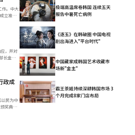
极端高温席卷韩国 连续五天
工作。中大
包含了对
报告中暑死亡病例
。这两个
了“热浪防
《逐玉》在韩破圈 中国电视
罪。 地
剧出海进入"平台时代"
部，大田厅
或花盆等。
、全南、全
响应，并对
年首次引入
中国藏家成韩国艺术收藏市
110个科
中感受到热
场新"金主"
温特报地区
089人，
行政成
腐败调查
霸王茶姬持续深耕韩国市场 3
处。对于持
个月完成8家门店布局
其以民为中
合调查
间的保障在
自愿防灾队
盖积极行政
日。 检
行政文化的
官，在中大
仅仅是简单
级，副院