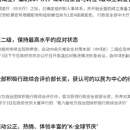
南1915个，庆南1750个。 国内的避阳棚首次出现于2006年夏季。
罪调查厅（中大厅）之际，已确定组织和人事体系，并开始全面的成立准备
时住房中安装了黑色遮阳篷，并在同年消防防灾厅的夏季热浪综合对策中
官将根据职务和经验被任命为1至4级调查官。 行政安全部中大厅成立准备
式
犯罪调查厅及其所属机构职制》和《中大犯罪调查厅调查官任命令》的草案
年，国土交通部将避阳棚认定为道路附属设施，行政安全部在2019年制定
州等6个地
挥和监督地方厅、以及人权保护政策，而地方厅则直接调查辖区内的重大犯
。 在忠南天安，设有与儿童保护区的“黄色地毯”相结
至二级，保持最高水平的应对状态
进行设置，首尔厅负责首尔、仁川、京畿北部、江原，苏源厅负责京畿南
坐下休息的椅子兼用避阳棚。在部分地区，避阳棚还被用作冬季的圣诞树
大邱厅负责大邱、庆北，釜山厅负责釜山、蔚山、庆南，光州厅负责光州
特报并持续出现热带夜，启动中央灾难安全对策本部（中대본）二级应急
开始以来，创下122年来的最高气温，酷暑持续肆虐。为此，政府扩大了今
的二级响应，保持政府全力应对的体系。 行政安全部灾难安全管理本部
4个科及负责人等396人，地方厅则设有6名厅长、8名副厅长、22个局、
充像避阳棚这样的生活密切相关的防暑设施，让每位国民都能在日常生活
提升至二级，并启动了全政府的应对体系，派遣现场情况管理官到全国高
经人工智能（AI）系统翻译与编辑。
重大犯罪。由于重大犯罪案件集中且管辖区域广泛，首尔厅将分配最多的1
全部积极行政综合评价部长奖，获认可的以民为中心的
下设经济犯罪调查局和金融犯罪调查局，第二副厅长下设反垄断调查局和反
达到老年人和农民等信息获取困难的群体，亲自检查现场宣传体系。 此外，加强
5个地方厅在厅长下设1名副厅长，并仅
无家可归者的巡查活动，彻底检查避暑场所的运营情况，及时补充不足之
的专业联合调查机构的功能，还将新
暑场所的开放时间，以确保使用不便。 同时，建筑工地和物流中心等户
地方自治团体积极行政综合评价中，首次获得行政安全部部长奖，外界对
针对电话诈骗、金融犯罪、虚拟资产犯罪的联合调查科，苏源厅设有毒品联
加强。中대본将加强公共层面的管理和监督，确保作业时间调整和休息时
查机构调查的案件在中大厅进
避免过度的户外活动。还决定扩大利用社区人力安全网，如社区长和地方
，真道副郡守金美顺及相关公务员出席，共同庆祝这一荣誉。 积极行政综合评
特别“调查科”和“调查组”，分别在总部和地方厅设立。 检察厅所属的检察
方自治团体（包括17个广域和226个基础单位）进行的综合评估，内容涵
在不进行单独考试的情况下，特别任命为中大厅。该特例适用至明年4月30
应的严峻情况下，各相关机构
传播、公众感知度等。该评估每年进行一次，旨在推动公务员队伍中积极
份将消失，成为特定职公务员的中大厅调查官。对于职级体系不同的检察
动公正、热情、体验丰富的'K-全球节庆'
动用所有行政力量，全力以赴减少人员伤亡。”他还强调：“此次高温不
和原职务等因素，临时任命为相应的调查官级别。例如，检察院长级别为1