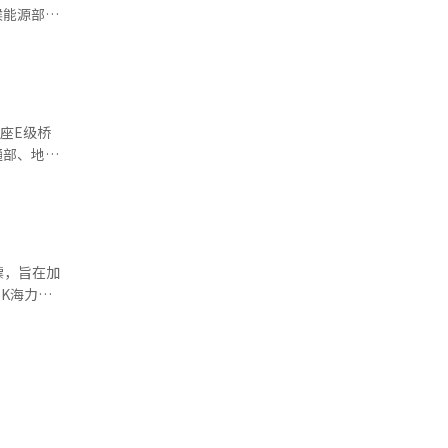
司法部、检
作报告，下
、人事创新
座E级桥
能（AI）
安全措施，
进设备确
0万韩元。
速采取了购
教训为基