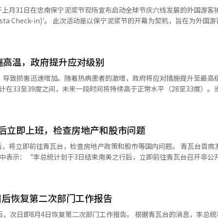
关的灾难，中央和地方必须始终保持警惕，集中力量应对。”
制度等多项制度基础而获得高度评价。 通过这些努力，真道郡在全国基
于上月31日在忠南保宁泥浆节现场宣布启动全球节庆六线发展的外国游客
过10年的检察官为3级，10年以下的检察官为4级。 警察、律师、会计师等
并获得了仅授予各机构类型中最优秀单位的行政安全部部长奖，确立了其
是以保宁泥浆节的开幕为契机，旨在为外国游客提供可
选拔。优秀调查官将获得特别晋升机会，特别是6级以下的调查官将确保
，文化部、行政安全部、旅游公社及保宁、苏源、安东、晋州、华川等全
查官将同时进行考核晋升和晋升考试，而工作表现不佳的3级以上管理者将
国人接待、地方独特体验等三项核心任务，并承诺付诸实践。随后，与会
成果。 李在角真道郡郡守表示：“此次获奖是所有在现场
节庆宣传展位，考察了
至5级任命推荐权、5级调动权和6级以下任命权。 行政安全部部长金敏宰
端高温，政府提升应对级别
水和热情的结晶。”他还表示：“今后将持续扩大民众能够感受到的积极
心服务'美食信息'的公开信息与现场美食信息的一致性进行了直接比较，
察厅体制下调查与起诉分离的重要开端。”他表示：“将精心设计中大厅
极行政的优秀案例，并
庆开始前三天内，公开节庆美食的菜单、价格、重量等信息。 此外，旅游公社
专业调查机构，切实履行保护国民权益的本职工作，确保成立准备工作万
，导致损害迅速增加。随着热病患者的激增，政府将应对措施提升至最高级
实，进行多项制度改进和员工能力提升。※ 本报道经人工智能（AI）系
以宣传全球节庆及相关旅游内容。为了吸引外国游客访问全球节庆六线，开
I）系统翻译与编辑。
计在33至39度之间，未来一段时间将持续高于正常水平（28至33度）。
动、美食信息现场验证活动等，吸引了节庆游客的到来。 韩国旅游公社国民
28.6度，全国早晨气温普遍高于正常水平，热带夜持续。 行政安全部于前
们将把包括全球节庆六线在内的地方节庆发展为全球游客青睐的旅游内容
至二级，开始紧急应对。这是自2023年8月以来的首次升级。 截至前日
将持续扩大以美食信息为基础的信任服务，营造价格、接待和体验相协调
。其中24个地区发布了“高温重大警报”，154个地区发布了高温警报，5
内容的三年
后立即上班，检查房地产和股市问题
：“在高温持续的情况下，短时间的降雨难以降温，户外活动应尽量减少，
保宁泥浆节、仁川五角音乐节、庆北安东国际脱口秀节、庆南晋州南江灯
关重要。”※ 本报道经人工智能（AI）系统翻译与编辑。
后，将立即前往青瓦台，检查房地产政策和股市等国内问题。 青瓦台首席
 此外，旅游公社还在积极宣传大邱炸鸡啤酒节、正南津
告中表示：“李总统计划于3日结束南美之行后，立即前往青瓦台召开非公
。 与此同时，得益于K-节庆的推动及旅游基础设施的加
。” 李总统在当天回国后，将收到关于房地产和股市动态及政府应对情况
增加。根据文化部的数据，截至上月28日，6月访韩的外国游客总数为19
4日至5日进行各部门的工作汇报。 4日下午，产业通商部、知识产权局、
1万人次。 外国游客的消费也显著增加。今年1月至6月，外
将进行工作汇报。接着，劳动部、中小企业部和公平交易委员会将汇报主
10兆389亿韩元，较去年同期（6兆6559亿韩元）增长了50.8%。※ 
国后恢复第二次部门工作报告
、海外侨务厅、统一部、国防部、兵役厅、国防事业厅和国家保勋部将进
势和朝鲜半岛情况，以及国防和保勋政策等。 5日下午，教育部、国家
日恢复第二次部门工作报告。 根据青瓦台的消息，李总统将在8月4