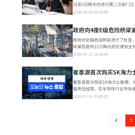
会、文化体育观光部和国家遗产
日至5日两天内进行第二次部门工作报告。 8月4日下午，李总统将首先听取工业通商部
察厅、法制处和国务协调室将汇
（气象厅）、原子能安全委员会的报
2026-08-03 03:00:00
上午，李总统将主持外交部（侨
午则将听取教育部、国家教育委
政府向4座E级危险桥梁
处、司法部（检察厅）、法制处、国务协调室的工作报告。 此次工
7个委员会，共计140个公共机构。 此前，李总统于上月15日至16日在青瓦台迎宾馆听取了财政经济部、科学
政府对全国老旧桥梁进行了检查，
息通信部、国土交通部、农林畜产
梁紧急提供21亿韩元的灾难安全特别拨款。 行政安全部于31日表示，自6月23日至7月
系统翻译与编辑。
政府、国土安全管理院及民间专家（土木
2026-07-31 18:16:00
5月发生的西小门高架桥坍塌事故
但尚未获得相关预算。 政府将立即向E级危险桥梁提供21亿韩元的灾难安全特别拨款，并计划与地方政府协商，继续
崔泰源首次购买SK海力
支持D级桥梁。 在预算支持的同时，行政安全部将逐步加强现有制度，以防止在拆除、新建和加固等安全措施过程中
发生事故。 首先，在发包阶段，将加强对具有类似拆除施工经验的施工单位的评估。设计阶段将指定为设计安全性审
崔泰源首次购买SK海力士股票，规模达48亿，强调责任经营 S
查对象，以提前评估风险。 在施工阶段，将指定为安全管理计划的制定对象，并在专业结构技术师确认安全性后进行
强责任经营。在半导体行业市场波动
作业。如果在作业中发现异常迹象
于30日公告，崔会长通过市场方式
2026-07-31 07:00:20
页
认安全。 同时，针对西小门高架桥事故的预防措施工作组（行政安全部、国土部、劳动部参与）将综合乌山火电站和
这是崔会长首次直接购买SK海力士的股份。 业界普遍认为，崔会长的股份购买是对
西小门高架桥坍塌事故的调查结果，继续制
达，也是责任经营实施的一部分。
一
示：“通过此次联合检查，将迅
买措施，而无需提前公告计划。 美国第二季度经济增长率仅为1.5%，政府支出减少，进口增加 美国今年第二季度的
础，根本改善老旧结构物拆除工程
上
1
经济增长显著放缓，低于市场预期。 美国商务部于30日（当地时间）发布的数据显示，第二季度国
（GDP）年化增长率为1.5%。 这一数据较第一季度的2.1%下降了0.6个百分点，且未能达到道琼斯调查的市场专家
预期（1.8%）。 美国的GDP增长率统计是将与前一季度相比的增长率年化后发布的。 根据商务部的发布，第二季度