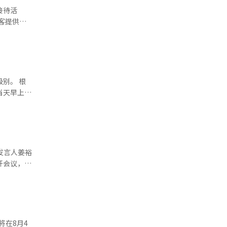
接待活
作为积极行
30%以上
球节庆相关
经过适格审
者深入讨论
行政，尽全
以确认合
的职制和任
无一
别。 根
统翻译与编
展了'找瓦
当天早上5
日下午1时
，提高地方
下午4时，
的节庆环
0个地区发
保持充足的
节、京畿水
发言人姜裕
开会议，讨
的汇报，并
9万人，
气候能源
要问题和政
本报道经人
行工作汇
教育委员