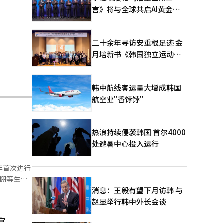
言》将与全球共启AI黄金时
代
二十余年寻访安重根足迹 金
月培新书《韩国独立运动圣
地：向旅顺口追问历史》出
版
韩中航线客运量大增成韩国
航空业"香饽饽"
热浪持续侵袭韩国 首尔4000
处避暑中心投入运行
年首次进行
消息：王毅有望下月访韩 与
1个，2024
赵显举行韩中外长会谈
官