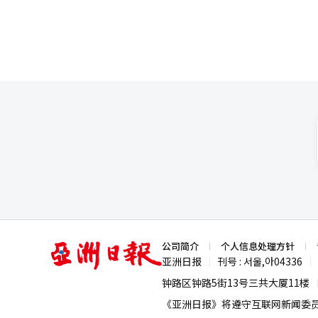
亚
公司简介
个人信息处理方针
洲
亚洲日报
刊号 : 서울,아04336
|
|
日
报
钟路区钟路5街13号三共大厦11楼
《亚洲日报》将遵守互联网新闻委