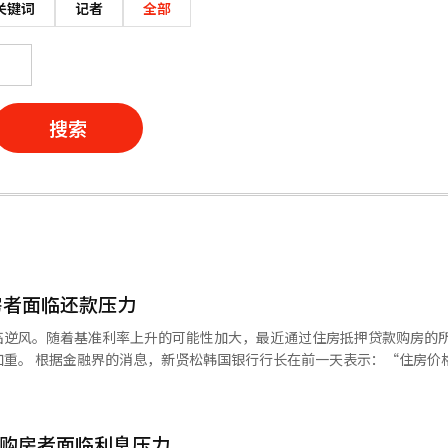
关键词
记者
全部
搜索
房者面临还款压力
临逆风。随着基准利率上升的可能性加大，最近通过住房抵押贷款购房的
住房价格、家庭债
政策的操作空间充足。 市场普遍将此视为基准利率上升的信号。
汇率不稳定都是提高紧缩必要性的因素。新行长同时提到这些指标，表明
 购房者面临利息压力