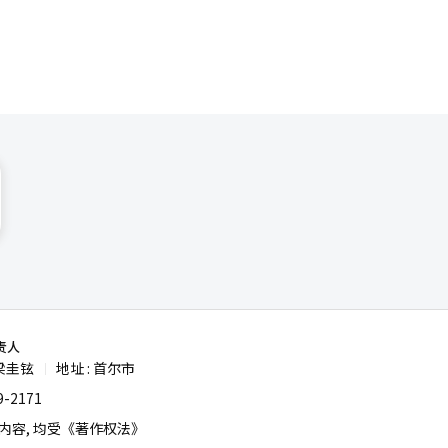
责人
梁圭铉
地址 : 首尔市
|
-2171
容, 均受《著作权法》