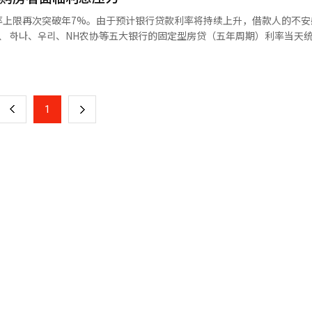
预期不断扩散，许多人认为借款成本将降低。 根据韩国银行的数据，截至
率上限再次突破年7%。由于预计银行贷款利率将持续上升，借款人的不安
865.8万亿韩元，比去年年底增加了12.9万亿韩元。其中，住房相关贷款为
贷、 하나、우리、NH农协等五大银行的固定型房贷（五年周期）利率当天
住房
在美伊战争一个月后上升至7%，但由于战争进入缓和状态，上个月中旬降至4.1
页
、农协等非银行机构的住房相关贷款却在扩大。这意味着尽管银行监管加
价的不安持续，使得利率在一个半月后再次突破7%。作为固定型房贷利率基
率在15日达到4.279%，创下2024年4月以来的两年新高。基准利率上
一
利率上升，从而加大本金和利息的偿还负担。 金融界认为，如果加息成为
加陡峭。柳相大 韩国银行副行长在3日的记者会上表示：“是时候考虑
担将迅速加重。到期的固定利率贷款在续贷或再融资过程中也可能面临更
上
1
下
利率暂时不提高，市场若提前反映加息可能性，市场利率也会随之上升，
：“基准利率的上升趋势将迅速转嫁到商业银行的贷款利率上，对总债务
借款人的利息负担预计将进一步加重。市场利率上升使得银行融资成本增
大压力。”他还表示：“为了防止边缘借款人出现连锁违约，需要制定扩
一
结果显示，贷款利率上升0.25个百分点，家庭贷款借款人的利息负担将增加
※ 本报道经人工智能（AI）系统翻译与编辑。
约为16万3000韩元。选择浮动利率的借款人，市场利率的波动会迅速反
页
根据韩国银行经济统计系统，3月份新发放的房贷中，浮动利率贷款的比例
百分点，达到2022年6月以来的最高水平。金融界人士表示：“物价上涨的担
渐增加，贷款利率的上升趋势短期内难以扭转。”※ 本报道经人工智能（