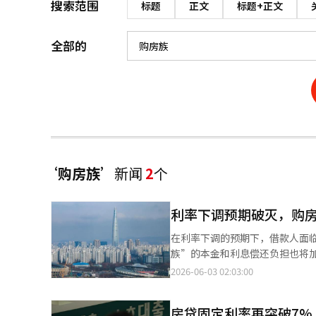
搜索范围
标题
正文
标题+正文
全部的
‘购房族’
新闻
2
个
利率下调预期破灭，购
在利率下调的预期下，借款人面
族”的本金和利息偿还负担也将加重。 根据金融界的消息，新贤松韩国银行行长在前一天表示：“
务、汇率等所有指标都指向同一方向”，并指出货币
2026-06-03 02:03:00
住房价格上涨、家庭债务扩大和
因素并不大。 金融界预计，韩国银行将在今年下半年加息两次，目前年利率为2.50%，预计到年底将升至3.0%，明
房贷固定利率再突破7%
年初最高可能达到3.25%。 问题在于，最近流入房地产市场的资金大多是以利率下调为前提的。由于美国的货币政策