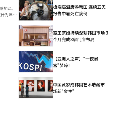
极端高温席卷韩国 连续五天
感加深。
1178.6
报告中暑死亡病例
统计为年
5%至
强，购房和
准的金融
霸王茶姬持续深耕韩国市场 3
调压力加
个月完成8家门店布局
加息了”，
高的利率。
从而影响贷
本金偿还比
加，贷款利
大固定利率
【亚洲人之声】"一夜暴
32000
富"梦碎！
映在贷款
为
忧再次扩
AI）系统
中国藏家成韩国艺术收藏市
场新"金主"