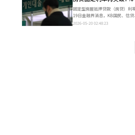
宽松和国内经济放缓的可能性，利率下调的
固定型房屋抵押贷款（房贷）利
今年第一季度末，家庭贷款余额为1
19日金融界消息，KB国民、信
万亿韩元，占家庭债务的63.2%。 值得注意的是，贷款增长的重心正在从银行转向非银行机构。尽管商业银行的
4.47%至7.07%。房贷利率
2026-05-20 02:48:23
相关贷款增幅减缓，但互助金融
6.75%。然而，国际油价和物
贷款需求仍在持续。 基准利率上升后，首先受到影响的是贷款规模较大的借款人。尤其是购房族对利率波动非常敏
债（银行债无担保AAA）五年期利
感。基准利率的上升将导致市场利率和贷款
大，贷款利率的上升趋势可能会更
现实，浮动利率贷款的借款人负
暗示了加息的可能性。即使基准
金大钟世宗大学商学院教授表示
款利率。随着利率的急剧上升，
率（DSR）较高的购房族造成巨
率上升压力加大。韩国银行的调查
再融资贷款等平稳过渡的方案。”
亿韩元，按每位借款人计算，年均
利率上，偿还负担可能会加重。
39.2%，较上月增加10.3个
大，韩国银行加息的可能性也在逐
翻译与编辑。