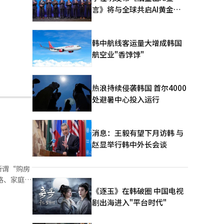
言》将与全球共启AI黄金时
代
韩中航线客运量大增成韩国
航空业"香饽饽"
热浪持续侵袭韩国 首尔4000
处避暑中心投入运行
消息：王毅有望下月访韩 与
赵显举行韩中外长会谈
所谓“购房
《逐玉》在韩破圈 中国电视
限制加息的
剧出海进入"平台时代"