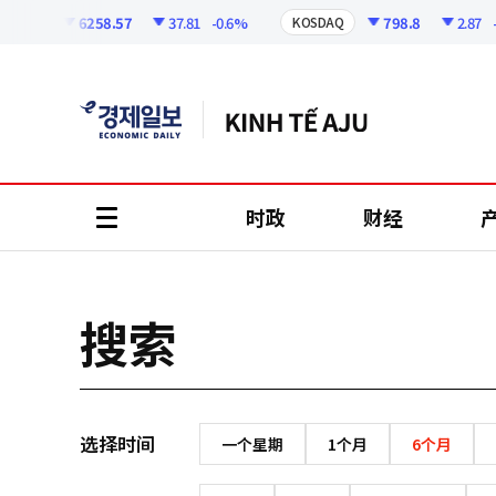
코
인
6258.57
37.81
-0.6%
798.8
2.87
-0
OSPI
KOSDAQ
정
보
时政
财经
all
menu
搜索
选择时间
一个星期
1个月
6个月