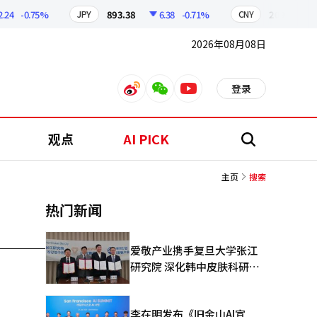
24
-0.75%
893.38
6.38
-0.71%
209.17
JPY
CNY
2026年08月08日
登录
weibo
weixin
youtube
观点
AI PICK
搜
索
主页
搜索
热门新闻
爱敬产业携手复旦大学张江
研究院 深化韩中皮肤科研合
作
李在明发布《旧金山AI宣