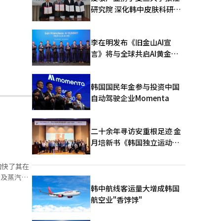
研究院 深化韩中皮肤科研合
作
李在明发布《旧金山AI宣
言》将与全球共启AI黄金时
代
韩国国民年金参与投资中国
自动驾驶企业Momenta
二十余年寻访安重根足迹 金
月培新书《韩国独立运动圣
地：向旅顺口追问历史》出
版
加快了其在
力及蒸汽销
31MW、每
韩中航线客运量大增成韩国
韩国电力公
航空业"香饽饽"
得的贾富拉
施过程中