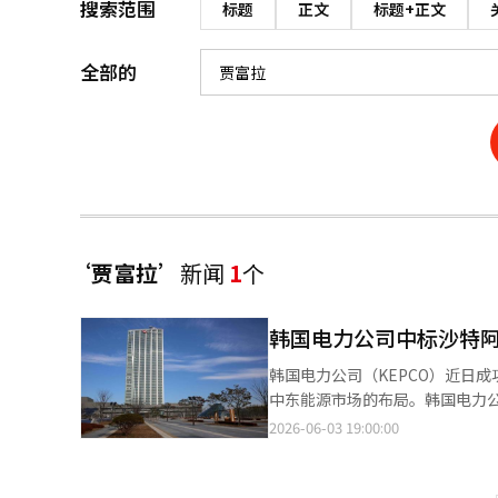
搜索范围
标题
正文
标题+正文
全部的
‘贾富拉’
新闻
1
个
韩国电力公司中标沙特阿
韩国电力公司（KEPCO）近日成
中东能源市场的布局。韩国电力公
售合同，并与斗山能源（Doosan
2026-06-03 19:00:00
小时蒸汽生产量约为465吨的热
司预计该项目将带来约2.1万亿
一期（317MW）热电联产项目