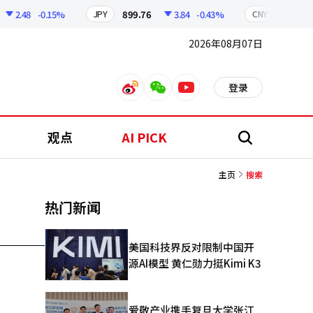
2.48
-0.15%
899.76
3.84
-0.43%
210.96
JPY
CNY
2026年08月07日
登录
weibo
weixin
youtube
观点
AI PICK
搜
索
主页
搜索
热门新闻
美国科技界反对限制中国开
源AI模型 黄仁勋力挺Kimi K3
爱敬产业携手复旦大学张江