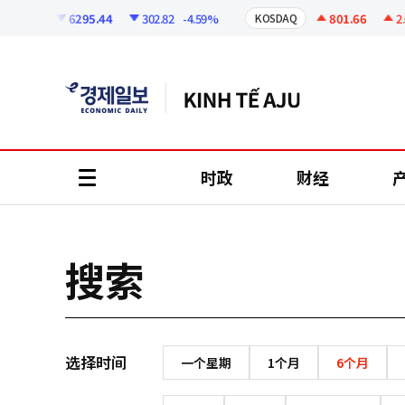
코
인
6295.44
302.82
-4.59%
801.66
2.0
KOSPI
KOSDAQ
정
보
时政
财经
all
menu
搜索
选择时间
一个星期
1个月
6个月