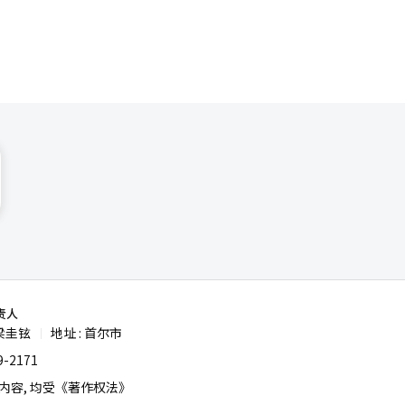
责人
梁圭铉
地址 : 首尔市
|
-2171
容, 均受《著作权法》