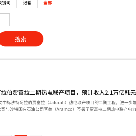
关键词
记者
全部
搜索
拉伯贾富拉二期热电联产项目，预计收入2.1万亿韩元
功中标沙特阿拉伯贾富拉（Jafurah）热电联产项目的二期工程，进一步
司与沙特国有石油公司阿美（Aramco）签署了贾富拉二期热电联产电
 Enerbility）完成了建设合同的签署。该项目计划建设一座装机容量为3
页
电联产电厂，预计于2029年6月完工，并在未来17年内提供电力和蒸汽。
韩元的收入。贾富拉二期项目是韩国电力公司通过2022年国际竞争招标获
一
的扩展。韩国电力公司计划在本月底完成一期项目的建设，并凭借在项目实