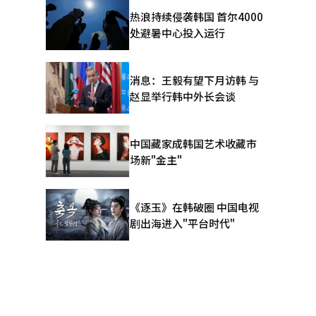
（SPC）
热浪持续侵袭韩国 首尔4000
目预计将为
处避暑中心投入运行
应，标志
电网和能源
发电项目、
消息：王毅有望下月访韩 与
在沙特电力
赵显举行韩中外长会谈
SS等多个
道经人工智
中国藏家成韩国艺术收藏市
场新"金主"
《逐玉》在韩破圈 中国电视
剧出海进入"平台时代"