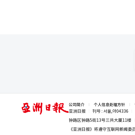
亚
公司简介
个人信息处理方针
洲
亚洲日报
刊号 : 서울,아04336
|
|
日
报
钟路区钟路5街13号三共大厦11楼
《亚洲日报》将遵守互联网新闻委