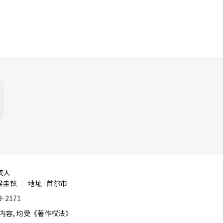
责人
梁圭铉
地址 : 首尔市
|
-2171
容, 均受《著作权法》