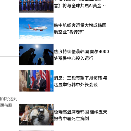
言》将与全球共启AI黄金时
代
韩中航线客运量大增成韩国
航空业"香饽饽"
热浪持续侵袭韩国 首尔4000
处避暑中心投入运行
消息：王毅有望下月访韩 与
赵显举行韩中外长会谈
利润将达到
场期待股东
余索取
极端高温席卷韩国 连续五天
定利息，劳
报告中暑死亡病例
股东获得。
最后一位承