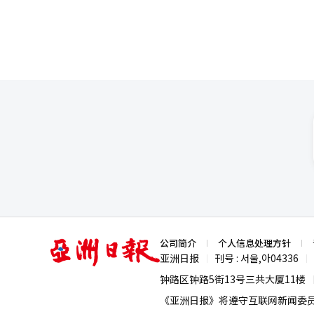
亚
公司简介
个人信息处理方针
洲
亚洲日报
刊号 : 서울,아04336
|
|
日
报
钟路区钟路5街13号三共大厦11楼
《亚洲日报》将遵守互联网新闻委