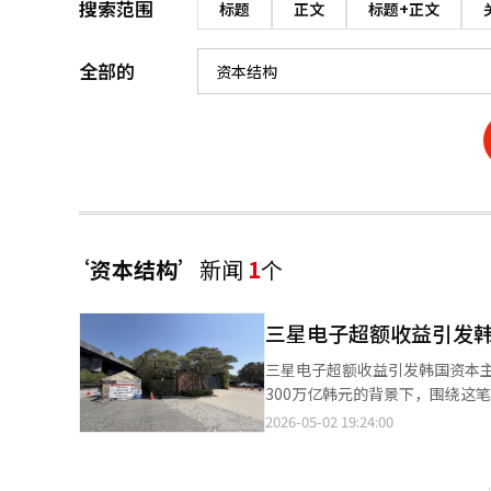
搜索范围
标题
正文
标题+正文
全部的
‘资本结构’
新闻
1
个
三星电子超额收益引发
三星电子超额收益引发韩国资本主
300万亿韩元的背景下，围绕这
回报，政界则强调社会责任。然
2026-05-02 19:24:00
权”的问题。企业是各种利益相
动者获得工资但不直接拥有盈余
股东拥有剩余的原因很简单：当