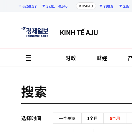
코
인
6258.57
37.81
-0.6%
798.8
2.87
-
KOSPI
KOSDAQ
정
보
时政
财经
all
menu
搜索
选择时间
一个星期
1个月
6个月