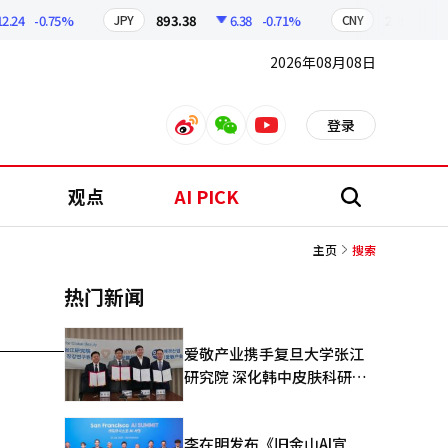
.24
-0.75%
893.38
6.38
-0.71%
209.17
JPY
CNY
2026年08月08日
登录
weibo
weixin
youtube
观点
AI PICK
搜
索
主页
搜索
热门新闻
爱敬产业携手复旦大学张江
研究院 深化韩中皮肤科研合
作
李在明发布《旧金山AI宣