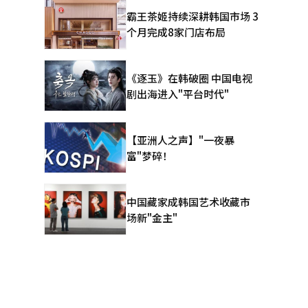
显而易见。
霸王茶姬持续深耕韩国市场 3
跌，损失由
个月完成8家门店布局
，倾向于在
者不愿承担
获得回报。
《逐玉》在韩破圈 中国电视
民年金公团
剧出海进入"平台时代"
中在投资和
术霸权。理
于制度的精
【亚洲人之声】"一夜暴
核心是激励
富"梦碎！
是数字问
，盈余为负
场所，最终
中国藏家成韩国艺术收藏市
单：谁准备
场新"金主"
辑。