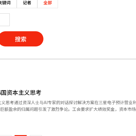
关键词
记者
全部
搜索
韩国资本主义思考
义思考通过资深人士与AI专家的对话探讨解决方案在三星电子预计营业
笔巨额盈余的归属问题引发了激烈争论。工会要求扩大绩效奖金，资本市
而，这场争论的本质不是情感或道德问题，而是资本结构的原理，即“剩
页
关者提供资源并事先约定报酬的契约集合。债权人放弃超额利润以换取约
索取权。合作伙伴通过合同价格确保利润。各方分配完毕后，剩余部分由
一
盈余为负时，他们首先承担损失。债权人和劳动者受到保护，而股东则在