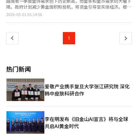
越南第一季度金饰需求创下历史新高，而金条和金币需求则大幅下
降。政府计划减少黄金囤积和投机，将资金引导至实体经济。根据
世界黄金协会的报告，越南第一季度金饰需求达到4.72亿美元，比
页
2026-05-01 01:14:56
去年第四季度增长28%。金条供应紧张导致部分需求转向纯金戒
指。全球金饰需求同比下降23%，至300吨，主要市场如中国、印
一
度和中东的需求分别下降32%、19%和23%。东盟地区投资用黄
金需求显著减少，越南第一季度金条和金币需求同比下降24%，至
上
1
下
9吨，而全球个人投资者需求增长42%，达到474吨。越南政府正
在加强对黄金市场的制度管理。总理黎明雄在与中央银行的会议上
一
强调，需制定有效控制黄金市场的计划，并减少黄金囤积和投机。
他指出，宏观经济稳定是发展的基础，资金应流向生产和商业活
页
动。政府还计划设立国家黄金交易所，以确保经济增长所需的资
热门新闻
金。总理还提出了信贷政策方向，要求灵活管理信贷增长，鼓励资
金流向实体经济，并支持社会住房和工业园区的发展。※ 本报道
经人工智能（AI）系统翻译与编辑。
爱敬产业携手复旦大学张江研究院 深化
韩中皮肤科研合作
李在明发布《旧金山AI宣言》将与全球
共启AI黄金时代