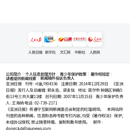
人民日报
新华社
文汇网
中新社
人民网
公司简介
个人信息处理方针
青少年保护政策
著作权规定
新闻稿件投诉负责人
读者提供新闻线索
亚洲日报
刊号 : 서울,아04336
注册日期 : 2014年12月29日
《亚洲
|
|
|
日报》发行人及总编辑 : 郭永吉、梁圭铉
地址 : 首尔市
钟路区钟路5
|
街13号三共大厦11楼
创刊日期 : 2007年11月15日
青少年保护负责
|
|
人 : 王海纳 电话 : 02-739-2171
《亚洲日报》将遵守互联网新闻委员会制定的伦理纲领。
本网站所
|
刊登的各种新闻、信息和各种专题专栏内容, 均受《著作权法》
保护,
未经协议授权, 禁止随意转载、复制和散布使用。
邮件 :
|
dongclub@ajunews.com