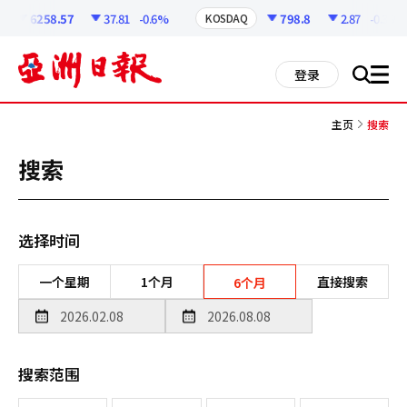
코
인
6258.57
37.81
-0.6%
798.8
2.87
-0.36%
KOSDAQ
정
보
all
登录
搜
men
索
主页
搜索
搜索
选择时间
一个星期
1个月
直接搜索
6个月
搜索范围