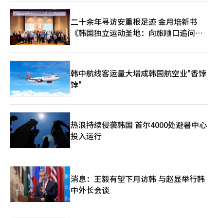
二十余年寻访安重根足迹 金月培新书
《韩国独立运动圣地：向旅顺口追问历
史》出版
韩中航线客运量大增成韩国航空业"香饽
饽"
热浪持续侵袭韩国 首尔4000处避暑中心
投入运行
消息：王毅有望下月访韩 与赵显举行韩
中外长会谈