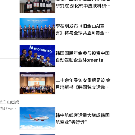
研究院 深化韩中皮肤科研合
作
李在明发布《旧金山AI宣
言》将与全球共启AI黄金时
代
韩国国民年金参与投资中国
自动驾驶企业Momenta
二十余年寻访安重根足迹 金
月培新书《韩国独立运动圣
地：向旅顺口追问历史》出
版
长白山已成
节，全年
韩中航线客运量大增成韩国
航空业"香饽饽"
务，力求提