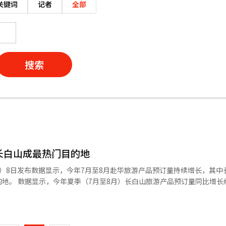
关键词
记者
全部
搜索
长白山成最热门目的地
ur）8日发布数据显示，今年7月至8月赴华旅游产品预订量持续增长，其中
比增长约37%，
6倍。哈拿多乐方面表示，长白山夏季气候凉爽，是观赏天池景观的最佳时
页
白山特色酒店、探访高句丽遗
产品，并配套推出长白山北坡白桦林徒步、延吉机场专属休息室等特色服
一