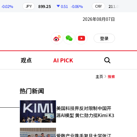
-0.02%
899.25
0.51
-0.06%
211.09
0.13
JPY
CNY
2026年08月07日
登录
weibo
weixin
youtube
观点
AI PICK
搜
索
主页
搜索
热门新闻
美国科技界反对限制中国开
源AI模型 黄仁勋力挺Kimi K3
爱敬产业携手复旦大学张江