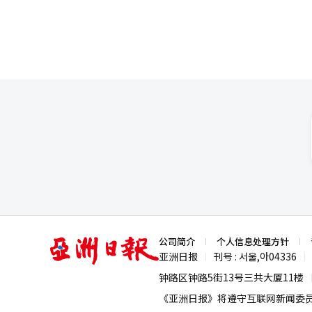
亚
公司简介
个人信息处理方针
洲
亚洲日报
刊号 : 서울,아04336
|
|
日
报
钟路区钟路5街13号三共大厦11楼
《亚洲日报》将遵守互联网新闻委