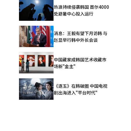
热浪持续侵袭韩国 首尔4000
动，并新增
处避暑中心投入运行
更多具有中
消息：王毅有望下月访韩 与
赵显举行韩中外长会谈
中国藏家成韩国艺术收藏市
场新"金主"
《逐玉》在韩破圈 中国电视
剧出海进入"平台时代"