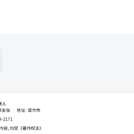
责人
梁圭铉
地址 : 首尔市
|
-2171
容, 均受《著作权法》