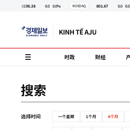
코
인
6296.38
0.0
0.0%
801.67
0.0
0.0
KOSPI
KOSDAQ
정
보
时政
财经
all
menu
搜索
选择时间
一个星期
1个月
6个月