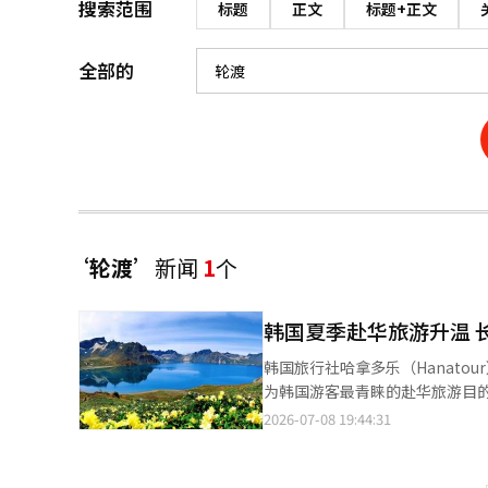
搜索范围
标题
正文
标题+正文
全部的
‘轮渡’
新闻
1
个
韩国夏季赴华旅游升温 
韩国旅行社哈拿多乐（Hanato
为韩国游客最青睐的赴华旅游目的地。 数据显示，今年夏季（7月至8月）长白山旅游产品预订量同
达到张家界旅游产品预订量的2.
2026-07-08 19:44:31
约四成的长白山旅游需求集中在7月至8月。 为满足游客需求，哈拿多乐推出了入住长
址、丹东轮渡观光等体验式旅游
升游客体验。 受长白山旅游热度带动，韩国游客赴华旅游整体呈现增长态势。今年上半年，韩国游客赴华旅游产品预