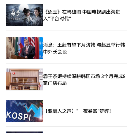
《逐玉》在韩破圈 中国电视剧出海进
入"平台时代"
消息：王毅有望下月访韩 与赵显举行韩
中外长会谈
霸王茶姬持续深耕韩国市场 3个月完成8
家门店布局
【亚洲人之声】"一夜暴富"梦碎！