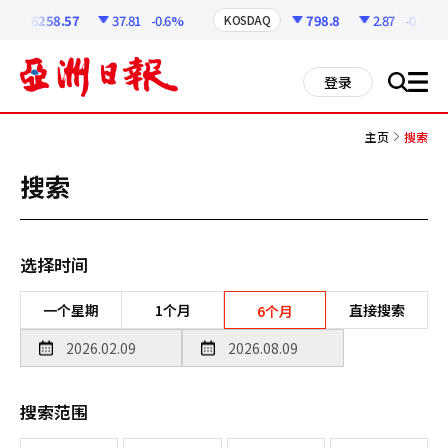
코
인
6258.57
37.81
-0.6%
798.8
2.87
-0.36%
KOSDAQ
정
보
all
登录
搜
men
索
主页
搜索
搜索
选择时间
一个星期
1个月
直接搜索
6个月
搜索范围