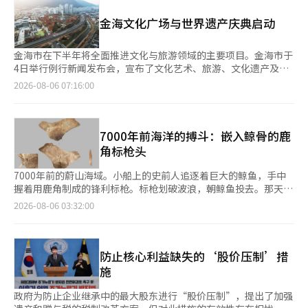
中，李总统提到围绕足球协会的各种不公正争议，指出：“最近，
观的“2030可持续发展路线图”。※ 本报道经人工智能（AI）系
公众对足球协会的关注很高。虽然存在多种问题，但最大的问题根
金海文化广场与世界遗产庆典启动
统翻译与编辑。
源在于非民主的组织。”他进一步指出：“选举本身是否民主，是
否能选出客观认可的人，这是一个问题；第二个问题是长期执
政。” 李总统还提及了体育界整体的选举和运营制度。他表
金海市在下半年将全面推进文化与旅游领域的主要项目。金海市于
示：“我也曾间接或直接体验过体育组织，选举过程非常激
4日举行例行新闻发布会，宣布了文化艺术、旅游、文化遗产及大
烈。”他补充道：“尤其是与政治有很大关联，受到政治影响，政
成洞古墓博物馆等文化旅游局六个主要项目的推进计划。核心项目
2026-08-06 07:16:00
治意图介入，利益关系也存在，似乎有既得利益的情况，比如说派
是建设连接金海文化艺术中心与连池公园的文化广场。市政府计划
系很多。” 他强调：“要根本解决这个问题，民主的构成是最重
废除两座设施之间的道路，在内洞1149号区域建设4000平方米的
要的。” 关于会长选举，李总统提出通过扩大选民规模来确保公
文化广场。同时，文化艺术中心的2000平方米停车场也将进行整
正性。他强调，像韩国体育会目前拥有9万2000多名选民一样，各
修，打造一个可供表演、节庆和休闲的开放文化空间。这两个设施
7000年前海洋的搏斗：嵌入鲸骨的鹿
个项目的组织也应大幅增加投票权者。 李总统表示：“应尽量扩
是金海市代表性的文化与休闲空间，但由于中间的道路，行人通行
角标枪头
大范围，让选民直接投票。如果选民范围太窄，那就没有意
和空间利用受到限制。市政府自2025年起进行了可行性研究和实
义。”他还提到：“应尽量扩大范围，进行直接选举，并且要限制
施方案的研究，并通过市民问卷调查和居民说明会制定了分阶段的
7000年前的蔚山海域。小船上的史前人追逐着巨大的鲸鱼，手中
过长时间的执政。” 关于K-足球创新委员会最近建议将足球协会
推进方案。整个项目的预算在研究中提出约为800亿韩元。市政府
握着用鹿角制成的锋利标枪。标枪划破波浪，朝鲸鱼投去。那天海
选民人数从原来的300人左右增加到最多2万人，并利用电子投票
将根据财政状况分阶段推进项目。首先在今年的第一次追加预算中
上究竟发生了怎样的搏斗，已无从得知。然而，数千年后从地下发
2026-08-06 03:32:00
系统的内容，李总统询问柳会长：“前不久足球协会似乎在争论是
反映实施设计费用1200万韩元，并在2027年本预算中确保第一阶
现的鲸骨上，清晰地留下了那一刻的痕迹。深深嵌入鲸骨的鹿角标
否进行直接选举，如果要遵循韩国体育会的规定，当然应该进行直
段广场建设费用2100万韩元，计划优先建设平面型文化广场。目
枪头。出土于蔚山黄城洞遗址的这一文物，被指定为国家民俗文化
接选举，为什么会有争议？” 对此，柳会长解释道：“因为我们
前，城市管理计划的变更程序正在进行中，今年下半年将启动实施
遗产，名为“嵌入鲸骨的鹿角标枪头”。文物是在鲸鱼的肩骨和脊
还没有修改会员项目组织的规定。”他补充说：“由于韩国足球协
设计研究。计划于2027年上半年开始施工，预计同年下半年完
椎骨部位发现的，鹿角制成的标枪头并非单独出土，而是完整地留
防止核心利益缺失的‘股价压制’措
会会长已经辞职，需要进行补选，因此出现了一些混乱。各个协会
工，并在2028年上半年向市民开放。地区代表性的文学奖——第六
在了猎物鲸骨上，这一特征显得尤为重要。 这件文物是新石器时
施
的人数差异很大，有的小协会人数非常少，有的大协会人数较多，
届九地佳文学奖也将正式进入评审阶段。作品征集于上月31日截
代蔚山人猎捕鲸鱼的实物证据，尽管当时没有文字记录。黄城洞遗
因此在某种程度上需要留有自主权。” 李总统对未来体育协会新
止，经过初审和复审后，将于9月确定获奖作品，并于10月17日举
物于2009年在蔚山新港连接道路的发掘调查中首次被发现。随后
政府为防止企业继承中的最大股东进行“股价压制”，提出了加强
执行委员会的组成和运营指导方针表示：“民主的构成、透明的运
行颁奖典礼。九地佳文学奖面向入围10年以上的作家，奖金为
因其学术价值被认定为蔚山市指定文化遗产，而此次更是被国家认