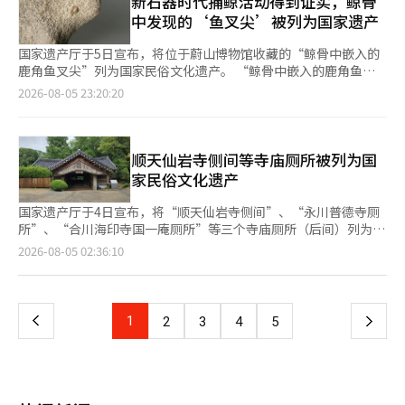
新石器时代捕鲸活动得到证实，鲸骨
保持在低位，即使延长评估期，企业的净资产价值也可能无法达到
定系统化的管理计划，确保对海外各地的文化遗产主权的全面保
2026年下半年联合工作报告。在会议上，李总统在开场发言中表
中发现的‘鱼叉尖’被列为国家遗产
合理价格。 假设过去的平均股价并不高，即使将PBR为0.2的企业
护。本月将首次公开收回的文化遗产“安重根医生遗墨”，以分享
示：“我们上任已经一年多，期间取得了一些成果，但未来还有很
的评估额提高30%，PBR也仅为0.26。与将净资产价值的80%作
其价值。 此外，还将建立应对气候危机的国家遗产保护系统。计
多工作要做。”他强调了需要快速讨论和实际成果的产生，开启了
国家遗产厅于5日宣布，将位于蔚山博物馆收藏的“鲸骨中嵌入的
为下限的议员提案相比，税收加强的幅度有限。 在选择企业的相
划在安东奉正寺等5个主要寺庙周边安装大型喷淋系统以防火灾，
会议的序幕。 国教委表示，将进行关于大学入学书面和论述型评
鹿角鱼叉尖”列为国家民俗文化遗产。 “鲸骨中嵌入的鹿角鱼叉
对评价方式中，也可能出现盲区。如果整个行业被低估，绝对PBR
并从9月起为180件国宝和宝物等重要文化遗产引入“基于人工智
估的公众讨论 最引人注目的议题是国教委主席车正仁提出
尖”出土于蔚山广域市南区黄城洞的新石器时代遗址，分别在鲸的
2026-08-05 23:20:20
较低的企业也可能脱离行业下25%的范围。相反，在企业价值普遍
能（AI）的智能检测系统”，在特别灾难宣布区域内发生国家遗产
的“2028~2037国家教育发展计划”制定方案。国教委表示，将摆
尾骨和肩骨部分各发现一个。这一发现具体展示了新石器时代朝鲜
较高的行业中，未有股价压制意图的企业也可能被纳入下层群体。
损失时，提供最高2000万韩元的即时支持。 还将扩大国民在日常
脱单纯的知识记忆教育方式，提出让学生探究事物本质、创造性思
半岛居民的生活文化、生业技术和工具制作技术。特别是鱼叉尖嵌
股价压制的持续时间和行为要求也是争议点。如果低PBR状态未持
生活中享受国家遗产的机会。通过“休息项目”，从明年起将试点
考的教学和评估方式的根本创新蓝图。 车主席指出，“中长期大
入鲸骨的状态，显示了新石器时代工具的制作目的和使用痕迹。
续六年，则不会被归类为长期股价压制。通过扩大分红、回购股份
开放现忠祠等主要历史遗址的绿地空间。还将推进“韩遗住宿”项
学入学制度改革”是其核心。国教委下设的大学入学制度特别委员
2025年被联合国教科文组织列为世界遗产的蔚山广域市“半月山
顺天仙岩寺侧间等寺庙厕所被列为国
或企业说明活动等方式的消极行为，难以被明确识别为损害企业价
目。从10月到11月，将开放国立古宫博物馆户外银杏树空间作为
会正在积极研究扩大中学和高中的书面和论述型评估，并在高考中
的岩画”中，也描绘了使用船只和鱼叉捕鲸的场景。“鲸骨中嵌入
家民俗文化遗产
值的行为。 政府决定设立国税局评估审议委员会的审查程序，以
实际婚礼场所，举办“文化遗产中的婚礼”。 在监管创新方面，
引入书面和论述型评估的方案。 为了缓解同级生之间的激烈竞
的鹿角鱼叉尖”作为文化遗产，具有重要价值，因为它证明了新石
筛选因经济波动或不可避免原因导致PBR降低的企业。即使符合推
计划提升世界遗产周边的保护与开发协调，完善世界遗产影响评估
争，评估方式的重大转变也包括将高中内申和高考全部转为绝对评
器时代的捕鲸活动确实存在。 ※ 本报道经人工智能（AI）系统翻
国家遗产厅于4日宣布，将“顺天仙岩寺侧间”、“永川普德寺厕
测条件，纳税人若能证明没有股价压制的意图，则将适用评估基准
制度，并运营发掘现场联合支持团等监管许可快速通道，以有效支
价的方案。此外，为了正常化高中三年级第二学期的学业管理，调
译与编辑。
所”、“合川海印寺国一庵厕所”等三个寺庙厕所（后间）列为国
日前后各两个月的收盘价平均。 然而，具体的审查标准可能导致
持大规模国家项目。 20年来冻结的宫殿参观费也将进行现实化。
整大学入学选拔时间的方案也在讨论之中。 车主席强调，国教委
家民俗文化遗产的指定预告。 这三处厕所的建造时间和原型明
相同的股价下跌却产生不同的税收结果，从而降低了可预测性。在
页
2026-08-05 02:36:10
经过公众讨论，计划于11月公布新的参观费标准，并于2027年1月
不会单方面推进如此影响深远的大学入学改革方案，而是通过公众
确，至今仍在实际使用，是展示寺庙生活文化的珍稀和历史价值较
选择适用对象的阶段可能存在盲区，而在审议过程中，税务机关的
1日起实施。今年上半年，整体宫殿参观人数较去年同期增长了
讨论和共识过程来获得社会的支持。计划将举行地方现场讨论会、
高的遗产。厕所在朝鲜战争后由通度寺极乐庵的庆奉和尚首次使
判断范围可能扩大。 政府认为，适用净资产价值将使上市公司的
一
6%，外国游客则激增29%，因此亟需为宫殿的保护管理和参观服
国民参与委员会的深入讨论以及全国范围的在线意见征集，必要时
用，寓意着抛弃烦恼。此后，该词广泛使用，成为寺庙后间的代
复杂资产结构需要逐一评估，从而增加纳税人的负担。财政经济部
务改善提供稳定的资金来源。 许敏国家遗产厅长表示：“在国际
还将组建具有代表性的国民参与团进行公论调查。 车主席表
称。 这三处厕所均通过屋顶的构件铭文确认了建造时间。普德寺
相关人士表示：“考虑到市价税收原则和评估带来的成本，我们希
关注和参与下，成功结束第48届联合国教科文组织世界遗产委员会
上
1
下
2
3
4
5
示：“新的教育国家将教育视为国家的责任，保障每位公民的学习
厕所建于1882年，海印寺国一庵厕所建于1910年，仙岩寺侧间则
望尽量利用市场上确定的价格（股价），而不是采用非上市股票评
会议后，今年下半年将继续向全球传播我们国家遗产的品牌价值，
权利，使学习的活力成为国家发展的动力。”他还表示，将特别支
建于1920年代之前。三处厕所自建成以来，至今保持原有位置和
估方法的补充评估方法。”※ 本报道经人工智能（AI）系统翻译与
并将推进国民能够切身感受到的国家遗产享受项目和监管创新的积
一
持在创造社会价值的所有领域扩展人才概念并发挥其潜力。 国教
形态，实际使用超过100年，历史价值显著。此外，传统厕所正迅
编辑。
极行政。”※ 本报道经人工智能（AI）系统翻译与编辑。
委计划在经过多方意见征集后，于10月底发布国家教育发展计划草
速消失，此次指定预告的对象被评估为濒临消失的珍稀寺庙生活遗
案，并于明年3月底最终确定。 教育部全力推进“打造10所首尔大
页
产。 国家遗产厅表示：“此次指定预告的意义在于，不仅扩展了