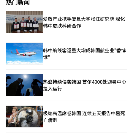
热门新闻
学”等五大核心任务 接下来，教育部部长崔敎振在报告中表示，
寺庙的佛殿或塔等信仰空间的范围，还照亮了包含修行共同体生活
将在“为每个人的未来而教育，成为不可替代的人才强国”的目标
文化的空间，期待能为与人民生活密切相关的生活民俗遗产的保护
下，推进五大核心领域的十大任务。 首先，为了实现区域均衡发
基础拓宽。” 国家遗产厅将在30天的预告期间内收集意见，经过
爱敬产业携手复旦大学张江研究院 深化
展，教育部将正式启动“打造10所首尔大学”项目。将迅速选定三
国家遗产委员会的审议后，最终决定是否指定为国家民俗文化遗
所重点国立大学，集中支持其成长引擎和人工智能领域的相关项
韩中皮肤科研合作
产。 ※ 本报道经人工智能（AI）系统翻译与编辑。
目，同时大幅增加对所有重点国立大学的财政投资。为了帮助优秀
青年流入地方，国家将大幅增加对地方国立大学学生的国家奖学
金，并对地方人才奖学金进行改革。 在未来的人工智能时代，人
才培养也将加速。全国所有的天才学校和科学高中将设立与大学和
韩中航线客运量大增成韩国航空业"香饽
企业联动的“人工智能深度研究班”，并将原本以个人课题为中心
饽"
的研发支持重新构建为以大学为中心的研究生态系统。计划通过这
一方式，扩展从本科到硕士、博士及博士后研究员的全周期支持体
系。 国家层面的“基本能力”强化方案也引人注目。从2027年
起，将现有的基础学力诊断测试的阅读和写作领域扩展到“读写能
力”整体，并增加专业教师的数量。此外，计划将幼儿的免费教育
热浪持续侵袭韩国 首尔4000处避暑中心
和保育延长至3岁，并在任期内实现幼儿教育和保育一体化（幼保
投入运行
通合），以消除教育差距的起点。 崔部长表示：“教育的基本任
务是为每位公民的未来提供坚实的支持。”他承诺将迅速推进向国
民和总统报告的重点任务，努力实现通过教育实现基本社会的目
标，迈向不可替代的人才强国。※ 本报道经人工智能（AI）系统翻
极端高温席卷韩国 连续五天报告中暑死
译与编辑。
亡病例