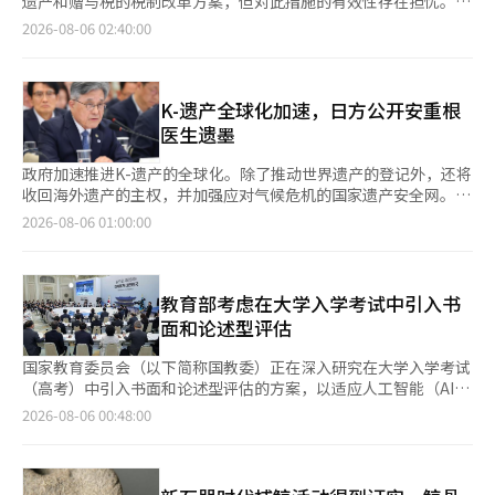
遗产和赠与税的税制改革方案，但对此措施的有效性存在担忧。由
营和会计的公正性非常重要。”他再次呼吁：“许多人在关注这个
1200万韩元，而伽倻文学奖则不论入围与否，奖金为500万韩元。
定为应当保护的民俗文化遗产，价值进一步提升。原名“嵌入鲸骨
于缺少将净资产价值的80%作为征税下限的绝对标准，利用过去股
2026-08-06 02:40:00
问题，希望你们能做好。”※ 本报道经人工智能（AI）系统翻译与
截止去年，共有945名参赛者提交了6615篇作品。 在旅游领域，
的标枪头”也改为“嵌入鲸骨的鹿角标枪头”，以便更清晰地让人
价和行业相对评价的方式，可能导致长期低估的企业评估额无法达
编辑。
金海分青瓷博物馆将举办17周年特别展览和夏季旅游印章游览活
了解文物的材质和用途。这件文物的意义在与半月山的岩画结合时
到正常价值。 5日，民主党议员李勋基代表提出了将上市股票评估
动。特别展览《分青爱-与金海外籍劳工共同的分青》将于12日至9
愈发明显。世界遗产半月山的岩画中刻画了鲸鱼、船只和使用标枪
额的下限定为净资产价值80%的遗产税和赠与税法修正案。政府认
月3日举行。40名居住在金海的外籍劳工将以“我的故乡”为主
捕鲸的场景。岩石上留下了追逐鲸鱼的人们的图像，而在黄城洞的
为，现行方案难以充分阻止长期低估企业的变相继承和赠与，因此
K-遗产全球化加速，日方公开安重根
题，展示他们亲手制作的分青陶器作品。此外，持续到9月的旅游
地下则发现了嵌入鲸骨的标枪头。图画与实物跨越数千年，构成了
在法律中明确规定了PBR为0.8的绝对标准。 现行遗产和赠与税法
医生遗墨
印章游览活动，游客访问金海主要旅游景点中的3个，将获得纪念
一个完整的故事。如果说半月山岩画是史前人们观察和经历鲸鱼及
规定，上市股票的价值根据评估基准日前后各两个月的收盘价平均
品，而在当地“韩牛水店”消费的顾客还将获得额外的纪念品，旨
捕鲸的记录，那么黄城洞的文物则是这种捕鲸文化在实际生活中存
值进行计算。最大股东在继承前减少分红或回购股份等行为，导致
政府加速推进K-遗产的全球化。除了推动世界遗产的登记外，还将
在促进旅游与地方经济的共同发展。在文化遗产领域，将开展国家
在的实物资料。此次国家遗产的指定意义不仅在于文化遗产等级的
股价保持在低位，从而降低遗产和赠与税的负担。 李议员的提案
收回海外遗产的主权，并加强应对气候危机的国家遗产安全网。开
遗产厅的公募项目《回顾南明与山海亭》程序。该项目面向学生、
提升，更在于承认了用鹿角制作工具、乘船出海与巨鲸对抗的史前
是，如果股价未达到净资产价值的80%，则以净资产价值的80%
放现忠祠等主要历史遗址的绿地空间，并引入文化遗产住宿项目，
2026-08-06 01:00:00
儿童、残疾人和老年人，进行山海亭的探访和体验教育。今年的项
人生活和技术作为国家应当保护的文化遗产的价值。蔚山市相关人
作为征税标准。此举旨在防止通过低估来实现的税收减免。 政府
让每位国民都能在日常生活中享受国家遗产的机会。 国家遗产厅
目共有613人参与，8月的活动也已全部提前结束。为促进世界遗
士表示：“半月山岩画和黄城洞出土文物是展示蔚山史前捕鲸文化
在3日发布的税制改革方案中，选择了两种类型的股价压制可疑企
于5日发布了包含上述内容的下半年工作报告。提升K-遗产的国际
产旅游，‘2026世界遗产庆典-伽倻古墓群’将于28日至9月10日
的重要文化资产，我们将积极利用这两项遗产，作为宣传蔚山历史
业，而不是设定绝对下限。若某企业在最近六年内的PBR位于证券
地位，同时加强国家遗产的保护与利用是核心任务。 首先，作为
在大成洞古墓群举行，为期14天。庆典期间，将提供夜间星座体验
和文化的内容。”7000年前蔚山海域的搏斗没有留下文字记录。
市场行业的下25%或科斯达克市场的下10%，则被推测为长期股
上个月世界遗产委员会通过的《釜山宣言》的后续措施，计划于明
教育部考虑在大学入学考试中引入书
活动“去伽倻看星星”、伽倻古墓发掘体验、结合清理与表演的活
然而，岩石上留下了捕鲸的图画，地下则发现了含有鹿角标枪头的
价压制。 PBR较高的企业，如果在最近一年内有重复上市或发行
年举办“釜山论坛”，以巩固全球遗产政策的可持续领导力。 世
面和论述型评估
动、国际学术研讨会、儿童解说员等多种体验项目。金海市市长表
鲸骨。这些痕迹如今不仅是一个城市的古老文物，更成为国家保护
可交换债券等可能对企业价值产生负面影响的行为，且现行评估额
界遗产的登记也将陆续推进。预计在11月将推动“丹元高4.16档
示：“通过文化广场的建设和世界遗产庆典，扩大市民在日常生活
的史前人生活的记录。※ 本报道经人工智能（AI）系统翻译与编
低于最近三年市价的30%以上，也会被纳入评估范围。此举旨在捕
案”和“水运杂记与饮食忌讳”的亚太地区世界纪录遗产登记，12
国家教育委员会（以下简称国教委）正在深入研究在大学入学考试
中享受文化的环境，同时提升利用世界遗产和历史文化资源的旅游
辑。
捉不仅是低PBR企业，还有因特定行为导致短期股价下跌的企业。
月则将致力于“韩纸制作的传统知识和技术及文化实践”的联合国
（高考）中引入书面和论述型评估的方案，以适应人工智能（AI）
竞争力。”※ 本报道经人工智能（AI）系统翻译与编辑。
被评估企业的股票将根据股价被压制前的价格重新评估。对于长期
教科文组织人类非物质文化遗产登记。 韩国将凭借卓越的遗产保
时代的需求。同时，关于将高中内申及高考转为绝对评价的激进大
2026-08-06 00:48:00
低PBR企业，将适用现行评估额的30%溢价和过去最长六年六个
护与修复技术，扩大国际合作。对埃及拉美西斯神庙和加纳古堡等
学入学制度改革方案也被提上日程。教育部也正式启动了集中培养
月的平均股价中的较大金额。短期股价下跌的企业则根据最近六个
8个国家实施遗产保护与管理支持（ODA）。通过与土耳其奎尔特
地方重点国立大学的“打造10所首尔大学”项目，标志着教育大转
月、一年、两年、三年的平均股价中最高的金额进行评估。 问题
佩遗址、越南和蒙古的水下遗产等共同考古调查，向世界展示韩国
型的开始。 李在明总统于5日下午2时在青瓦台迎宾馆主持了教育
在于，这两种方式都以市场形成的过去股价为基准。如果股价长期
的文化遗产保护技术。 海外文化遗产的管理也将得到加强。将制
部、国家教育委员会、文化体育观光部、国家遗产厅等四个部门的