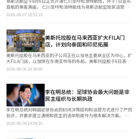
易斯达航空于8月6日正式开通仁川至呼和浩特航线，并于7日宣布
首航的乘客满座。 仁川至呼和浩特航线为易斯达航空独家运营，
自本月6日起每周航班两次。 去程航班每周四和周日从仁川国际机
2026-08-07 18:52:10
场于下午10时40分起飞，次日凌晨12时15分（当地时间）抵达呼
和浩特白塔国际机场；返程航班则于每周五和周一凌晨1时20分从
当地出发，上午4时30分抵达仁川国际机场。 为庆祝仁川至呼和浩
特航线的开通，易斯达航空于6日在仁川国际机场举行了开通仪
美斯托控股在马来西亚扩大FILA门
式，赵中石代表及员工们出席了此次活动。活动中，首航乘客获得
店，计划向泰国和印尼拓展
了纪念品，并为航班及客舱乘务员的安全飞行祈福。 易斯达航空
相关人士表示：“呼和浩特是一个能够体验独特自然景观和中蒙文
美斯托控股在马来西亚的子公司正在以当地主要商业区为中心，扩
化的迷人旅游目的地。未来我们将持续扩展新航线，丰富客户的旅
大FILA门店，以加快在东南亚市场的布局。美斯托控股于6日表
行选择。” 呼和浩特是中国内蒙古自治区的首府，拥有广袤的希
示，马来西亚子公司在今年上半年陆续在吉隆坡和槟城等主要商业
2026-08-06 20:36:00
拉穆仁草原、响沙湾沙漠等自然景观，以及多座文化遗产如大召寺
区开设了4家新店，使马来西亚的FILA门店总数增至14家。此次开
等。 夜晚可欣赏到繁星点点的美景，尤其在夏季，凉爽的气候使
店是公司基于各地区消费特性和商业竞争力考虑的零售扩展战略的
其成为一个备受关注的避暑胜地。※ 本报道经人工智能（AI）系统
一部分。公司还指出，马来西亚是连接东南亚主要国家的枢纽，拥
翻译与编辑。
有较强的消费能力和以购物中心为中心的流通基础设施，是一个关
李在明总统：足球协会最大问题是非
键市场。特别是在槟城的代表性购物中心——槟城广场，推出了东
民主组织与长期执政
南亚首家“FILA 1911门店”。该店不仅展示了生活方式和性能产
品系列，还设有专门区域介绍FILA的历史和体育遗产。美斯托控股
李在明总统对韩国足球协会的封闭决策结构和运营方式进行了严厉
计划将FILA 1911门店的概念扩展到泰国和印尼等东南亚主要市
批评，并要求建立透明和民主的选举制度作为根本解决方案。 李
场。美斯托控股相关人士表示：“马来西亚是东南亚市场扩展的核
总统在5日于青瓦台迎宾馆举行的教育部、国家教育委员会、文化
2026-08-06 19:04:20
心战略基地，我们将建立一个能够传递品牌历史、价值和体育遗产
体育观光部、国家遗产厅第二次联合工作报告会上，与韩国体育会
的差异化零售环境。”此外，美斯托控股在6月发布的可持续发展
会长柳承敏等讨论体育组织的创新方案时表示。 在此次工作报告
报告中，公布了基于韧性、协同、能力提升和责任等四大核心价值