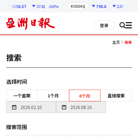
코
인
6258.57
37.81
-0.6%
798.8
2.87
-0.36%
KOSDAQ
정
보
all
登录
搜
men
索
主页
搜索
搜索
选择时间
一个星期
1个月
直接搜索
6个月
搜索范围