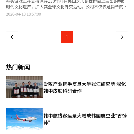
拳头游戏正在支持保存130年前在美国芝加哥世博会上展出的朝鲜
时代文化遗产，扩大其全球文化外交活动。公司不仅仅是简单的赞
助，还积极参与海外韩国文化遗产的保存和返还，持续进行长期的
页
2026-04-13 18:57:00
文化遗产支持活动。13日，拳头游戏宣布将支持保存1893年美国
芝加哥哥伦比亚世博会上展出的5件韩国文化遗产仪仗旗。这次保
一
存项目针对宾夕法尼亚大学考古与人类学博物馆收藏的“虎旗”等
仪仗旗进行。这些文物是朝鲜首次正式参加国际博览会时展出的27
上
1
下
件文化遗产的一部分。1893年的哥伦比亚世博会是象征美国工业
化和现代文明的大型国际活动，吸引了40多个国家参加，展示各国
一
的技术和文化。朝鲜也首次正式参展，介绍了传统文化和王室礼仪
文化，并展出了仪仗旗和宫廷相关文物。这次保存处理的仪仗旗是
页
朝鲜时代王室出行或军事仪式中使用的象征物。特别是“虎旗”不
热门新闻
仅象征王室权威，还具有军事象征性，在宫廷礼仪和行列中象征王
权。仪仗旗是视觉上表达王室权威和秩序的重要文化遗产，也是理
解当时宫廷文化和礼仪体系的重要历史资料。拳头游戏支持这次保
爱敬产业携手复旦大学张江研究院 深化
存项目，以确保长期在海外的韩国文化遗产能够更稳定地保存，并
韩中皮肤科研合作
让国内外了解其历史价值。保存处理完成后，将于12月在国立古宫
博物馆举行的特别展览“世博会（暂定）”中首次在国内公开。自
2012年以来，拳头游戏与国家遗产厅合作，持续进行海外文化遗
产返还和保存项目。迄今为止，参与了7次海外文化遗产返还，包
括“释迦三尊图”、“文祖妃神贞王后王世子妃册封竹册”、“拓
韩中航线客运量大增成韩国航空业"香饽
庵先生文集册版”、“白瓷移东宫铭四角壶”、“中华宫
饽"
印”、“宝录”、“景福宫宣元殿匾额”等，支持韩国文物回归国
内。此外，拳头游戏还持续进行文化遗产保存处理项目。2022