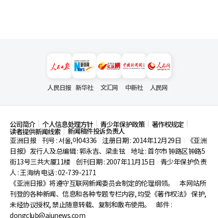
人民日报
新华社
文汇网
中新社
人民网
公司简介
个人信息处理方针
青少年保护政策
著作权规定
新闻稿件投诉负责人
读者提供新闻线索
亚洲日报
刊号 : 서울,아04336
注册日期 : 2014年12月29日
《亚洲
|
|
|
日报》发行人及总编辑 : 郭永吉、梁圭铉
地址 : 首尔市
钟路区钟路5
|
街13号三共大厦11楼
创刊日期 : 2007年11月15日
青少年保护负责
|
|
人 : 王海纳 电话 : 02-739-2171
《亚洲日报》将遵守互联网新闻委员会制定的伦理纲领。
本网站所
|
刊登的各种新闻、信息和各种专题专栏内容, 均受《著作权法》
保护,
未经协议授权, 禁止随意转载、复制和散布使用。
邮件 :
|
dongclub@ajunews.com