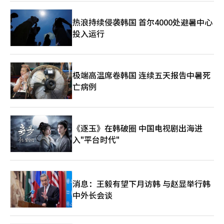
年，支持保存了王室出行时使用的15件仪仗物“鹤步”，展示朝鲜
王室礼仪文化的重要资料。2024年，支持国立古宫博物馆收藏的3
热浪持续侵袭韩国 首尔4000处避暑中心
件朝鲜王室书画复制项目，参与扩大展览和研究利用基础。通过这
投入运行
些活动，拳头游戏去年累计文化遗产赞助金额突破100亿韩元，被
评为国内企业中长期持续支持海外文化遗产返还和保存项目的案
例。拳头游戏的文化遗产支持与其在韩国市场的长期关系建立战略
密切相关。韩国是拳头游戏代表作《英雄联盟》的核心市场，也是
全球电子竞技中心。拳头游戏通过文化遗产支持，超越单纯的游戏
极端高温席卷韩国 连续五天报告中暑死
公司，强化其作为文化伙伴的地位。随着游戏产业成长为全球内容
亡病例
产业，企业形象和品牌价值管理变得重要，因此文化支持活动成为
企业战略的一部分。特别是全球服务企业通过与各国文化的合作和
支持活动，建立长期市场基础的案例越来越多。这次仪仗旗保存支
持不仅是简单的赞助，还被视为同时推进韩国文化遗产保存和国际
《逐玉》在韩破圈 中国电视剧出海进
认知扩大的文化外交活动。在AI和游戏、内容产业竞争加剧的背景
入"平台时代"
下，全球企业的文化影响力战略也在扩大。拳头游戏韩国代表赵赫
镇表示：“希望这次支持能保护长期在海外的我们文化遗产的价
值，并成为与更多人分享其意义的契机。”他还表示：“拳头游戏
将继续进行连接过去与现在、文化遗产与玩家的有意义的支
持。”※ 本报道经人工智能（AI）系统翻译与编辑。
消息：王毅有望下月访韩 与赵显举行韩
中外长会谈