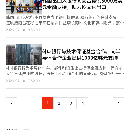
韩国出口入银行向蒙古提供3000万美
商业和工业区域需要灵活转变为居住用途，但应优先采取有选择的
为符合技术保证条件的韩国进口协会正式会员企业。韩国进口协会
元金融支持，助力K-文化出口
计划性综合开发，而非一刀切的放宽。” 此外，晋教授还补充
推荐的企业将经过技术保证基金的审核后获得保证支持。 受支持
说，应通过培养专业租赁主体来扩展租赁中介市场。她指出：“需
企业将享受最长两年内保证费0.7个百分点的支持。此外，还将提
韩国出口入银行将向蒙古当地银行提供3000万美元的金融支持。
要培养具备专业性的租赁人，以填补严格的公共租赁与私人租赁市
供贷款利率和汇率、外汇手续费优惠等金融成本减免的优惠政策。
这项措施旨在将近年来在蒙古日益增长的K-文化和韩国消费品需求
场之间的巨大空白，使新建和长期租赁运营成为可能。同时，接受
李正炫韩亚银行外汇事业部常务理事表示：“进口企业从海外引进
与我国企业的出口扩展相连接，并加强对当地中小企业的金融支
2026-07-10 18:56:00
支持的租赁人必须遵守公共性、透明管理和保护租客的义务。”
原材料和零部件，向国内工业供应，为全球供应链的稳定做出了贡
持。出口入银行于10日宣布，与蒙古贸易开发银行（TDB）签署
晋教授表示：“公共部门应超越单纯的居住安全网，承担起在经济
献。”他还表示：“我们将持续扩大能够减轻进出口企业金融负担
了3000万美元的转贷金融支持谅解备忘录（MOU）。该协议是在
衰退期防御供应下行的市场创造者角色，强化为希望首次购房的人
的支持项目。”
前一天蒙古乌兰巴托举行的韩蒙首脑会议期间签署的。签约仪式
降低进入门槛的住房阶梯作用。”她还提到：“应改善重叠复杂的
上，出口入银行行长黄基妍与蒙古贸易开发银行行长奥尔洪出席。
하나银行与技术保证基金合作，向半
制度体系，如调控区域、投机过热地区、土地交易许可区域等，保
转贷金融是指出口入银行向海外当地银行提供资金，该银行再向购
导体合作企业提供1000亿韩元支持
持对市场不安的应对能力，同时减少公众负担和不便。” 会议结
买韩国企业出口商品的当地企业提供贷款的间接金融方式。这次转
束后，李在明总统还向晋教授询问了自2022年以来住房审批和开
贷金融支持是在2017年蒙古外汇危机后时隔9年重新启动的。TDB
하나银行将为半导体材料、部件和设备企业提供金融支持，旨在扩
工数量急剧减少的结构性原因。 晋教授回答：“自2022年底开始
在当地运营着90多个营业网点，拥有众多从韩国进口食品、饮料和
大半导体产业的增长，提升中小合作企业的竞争力。 하나银行于
的加息影响很大。造成建筑行业开工延迟的主要是由于疫情后全球
化妆品的客户企业。出口入银行计划利用这一网络迅速提供资金，
10日宣布与技术保证基金签署了“半导体产业规模化金融支持合作
供应链的混乱、材料采购问题和施工成本上升等内外部环境恶化，
页
2026-07-10 17:52:00
支持我国中小企业对蒙古的出口增加和新市场的开拓。黄行长表
协议”。 此次协议旨在降低从事半导体产业中小企业的资金负
而非政策因素。” 关于当前情况和未来展望，晋教授表示：“目
示：“通过转贷金融，我们期待能够促进韩国产品的出口，并实现
担，支持其成长。特别是不仅支持三星电子和SK海力士等大企
前这种情况仍在持续。虽然大企业通过民间重建项目等使市场有所
一
两国贸易的多元化，包括核心矿产的进口。”他还表示：“鉴于韩
业，还将支持材料、部件、设备企业及其二、三次合作企业。 首
回暖，但占建筑行业90%以上的中小住宅建筑商参与的市场仍然大
国企业在蒙古的活跃发展，我们将继续为提升我国企业的出口竞争
先， 하나银行与技术保证基金通过此次协议将共同设立1000亿韩
幅低迷。” 她还指出，持续的高利率、材料采购困难、项目融资
上
1
下
2
3
4
力提供政策性金融支持。”※ 本报道经人工智能（AI）系统翻译与
元的协议担保。针对因高物价和高利率长期化而面临经营压力的半
市场未改善等问题，使得“考虑到客观经济形势，审批和开工的萎
编辑。
导体中小企业，还将提供担保费支持。技术保证基金将在三年内减
缩趋势在短期内可能会持续。”※ 本报道经人工智能（AI）系统翻
一
免担保费0.3个百分点， 하나银行则将在两年内支持0.5个百分点。
译与编辑。
此外， 하나银行还将提供专门针对半导体产业的优惠利率产品和咨
页
询服务。其计划不仅限于资金供给，还将支持企业的财务结构改善