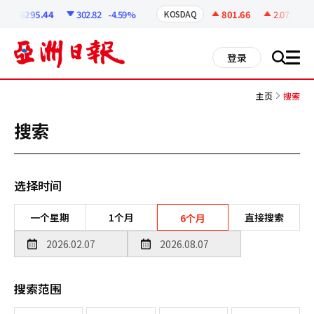
코
인
6295.44
302.82
-4.59%
801.66
2.07
+0.26
KOSDAQ
정
보
all
登录
搜
men
索
主页
搜索
搜索
选择时间
一个星期
1个月
直接搜索
6个月
搜索范围