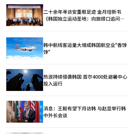
二十余年寻访安重根足迹 金月培新书
《韩国独立运动圣地：向旅顺口追问历
史》出版
韩中航线客运量大增成韩国航空业"香饽
饽"
热浪持续侵袭韩国 首尔4000处避暑中心
投入运行
消息：王毅有望下月访韩 与赵显举行韩
中外长会谈