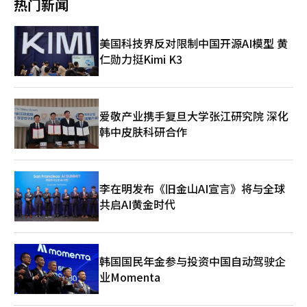
热门新闻
和成长战略制定。 하나银行副行长徐裕石表示：“此次支持不仅是
简单的金融供给，而是为了提升韩国未来战略产业半导体生态系统
的基础体力的共同成长项目。”他还表示：“我们将扩大生产性金
美国科技界反对限制中国开源AI模型 黄
融，确保半导体相关行业及大企业的二、三次合作企业能够获得实
仁勋力挺Kimi K3
质性的金融支持。”※ 本报道经人工智能（AI）系统翻译与编辑。
爱敬产业携手复旦大学张江研究院 深化
韩中皮肤科研合作
李在明发布《旧金山AI宣言》将与全球
共启AI黄金时代
韩国国民年金参与投资中国自动驾驶企
业Momenta