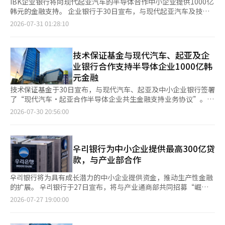
IBK企业银行将向现代起亚汽车的半导体合作中小企业提供1000亿
韩元的金融支持。 企业银行于30日宣布，与现代起亚汽车及技术
保证基金签署了“现代起亚汽车合作半导体企业共生金融支持”工
2026-07-31 01:28:10
作协议。 此次项目旨在支持因经济不确定性、原材料价格波动及
未来汽车转型而面临资金困难的现代起亚汽车合作企业。 企业银
行将与现代起亚汽车共同向技术保证基金提供特别出资，并基于此
技术保证基金与现代汽车、起亚及企
向合作中小企业提供低利率的担保贷款。总支持规模为1000亿韩
业银行合作支持半导体企业1000亿韩
元。 受支持企业可享受最高1.3个百分点的利率减免及前两年全额
元金融
免除担保费等优惠。 企业银行相关人士表示：“未来，企业银行
将继续扩大各种金融支持项目，以支持产业生态系统的供应链稳定
技术保证基金于30日宣布，与现代汽车、起亚及中小企业银行签署
和中小企业的可持续发展。”※ 本报道经人工智能（AI）系统翻译
了“现代汽车·起亚合作半导体企业共生金融支持业务协议”。
与编辑。
此次协议旨在应对全球供应链重组和技术竞争加剧，提高现代汽车
2026-07-30 20:56:00
·起亚合作半导体企业的金融可及性，并支持汽车半导体产业的可
持续发展。 根据协议，技术保证基金将通过现代汽车·起亚的特
别出资金25亿韩元、企业银行的特别出资金25亿韩元及保证费支
持金10亿韩元，共同提供1000亿韩元规模的协议保证。 技术保证
우리银行为中小企业提供最高300亿贷
基金通过协议保证向目标企业提供以下优待：△保证比例提升
款，与产业部合作
（85%提升至100%，为期三年） △固定保证费（0.5%，为期三
年）等，企业银行则支持保证费（0.5个百分点，为期两年）。相
우리银行将为具有成长潜力的中小企业提供资金，推动生产性金融
关企业在两年内可无保证费负担地使用技术保证。 支持对象为符
的扩展。 우리银行于27日宣布，将与产业通商部共同招募“崛起
合技术保证基金技术保证要求的、由现代汽车·起亚推荐的半导体
领袖300”（Rising Leaders 300）第八期参与企业。 “崛起领袖
2026-07-27 19:00:00
或显示领域合作企业，支持额度为每家企业最高200亿韩元。 此
300”是一个旨在发掘技术实力和成长潜力高的中小企业及候选企
前，技术保证基金于10日与 Hana 银行签署了“半导体产业规模化
业，并同时提供资金和非金融服务的项目。自第一期至第七期，우
金融支持业务协议”。根据协议，技术保证基金将基于 Hana 银行