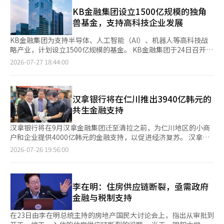
리银行已选定约225家企业，累计支持资金超过2万亿韩元。 招募
的保证费支持金，提供总额1000亿韩元的保证费支持协议保证，
时间为即日起至下月14日，支持领域包括：△全球领导型 △K-技
KB金融集团设立1500亿规模的独角
并在三年内提供0.3个百分点的保证费减免优惠。 权亨泽 技术保证
术领先型 △未来价值主导型 △人工智能转型（AX）跃升型等。 由
兽基金，支持高科技企业发展
基金董事长表示：“我们将继续扩大与相关机构的合作，支持技术
大韩贸易投资振兴公社（KOTRA）、韩国中小企业联合会、韩国
实力强大的半导体企业的成长，积极促进未来汽车产业的竞争力提
产业智能化协会、韩国产业技术振兴院等产业部下属机构负责各领
KB金融集团为支持半导体、人工智能（AI）、机器人等高科技战
升。”※ 本报道经人工智能（AI）系统翻译与编辑。
域的初步审查和推荐，우리银行将审核金融支持的适当性，预计在
略产业，计划设立1500亿规模的基金。 KB金融集团于24日召开了
9月初最终选定支持企业。 被选企业将获得每家最高300亿韩元的
第四次“生产性金融会议”，并于27日公布了集团的生产性金融推
2026-07-27 18:44:00
贷款，首年将适用最高1.0个百分点的优惠利率。此外，还计划提
进现状。 会议决定设立1500亿规模的“KB国民成长独角兽规模基
供包括△进出口金融解决方案 △环境、社会、治理（ESG）应对
金”，以培育高科技领域的独角兽企业。该基金的资金将全部由
△企业继承 △数字转型等非金融服务。 우리银行企业营业战略部
KB金融旗下公司提供，运营将由KB证券PE成长投资总部负责。主
部长朴华根表示：“我们将积极发掘具有成长潜力的中小企业，扩
要投资对象包括人工智能、半导体、电池、航空航天、移动出行、
汉拿银行将在仁川推出3940亿韩元的
大生产性金融支持，助力被选企业成长为国家经济的核心企
机器人和生物领域的企业。 KB金融还制定了与政府的“三大重大
共生金融支持
业。”※ 本报道经人工智能（AI）系统翻译与编辑。
项目”及国民成长基金政策相配合的半导体、电力和基础设施投
资，以及对物理人工智能企业和AI数据中心的金融支持方案。KB
汉拿银行将在9月汉拿金融集团迁至清拉之前，为仁川地区的小商
金融计划通过企业金融专营的银行和证券合作网点CIB中心，发掘
户和企业提供4000亿韩元的金融支持，以促进经济复苏。 汉拿银
地方创新型中小企业，并扩大贷款、投资和资本市场的综合金融支
行于7月23日与仁川信用担保基金签署了“汉拿银行包容金融特别
2026-07-26 19:56:00
持。 此外，会议还讨论了从以财务报表和历史业绩为中心的企业
出资合作协议”。 此次协议旨在促进仁川地区经济发展，并扩大
评估转向基于技术能力、成长潜力等未来价值的企业审查文化。
小商户和地方企业能够切实感受到的金融支持。 汉拿银行将向仁
KB金融CIB市场部部长金成炫表示：“我们必须超越以传统产业为
川信用担保基金特别出资总计55亿韩元，以支持840亿韩元规模的
中心的贷款金融支持，扩大与高科技战略产业企业共同成长的伙伴
小商户特色担保贷款。上半年已特别出资35亿韩元，下半年将再出
李在明：住房供应链断裂，亟需政府
角色，并增强理解产业和企业、评估技术能力和未来成长价值的能
资20亿韩元，提供300亿韩元的担保。 汉拿银行还将为仁川地区货
金融与税制支持
力。”
币“仁川e音”和公共外卖应用“吃货”的加盟商提供金融优惠，
并额外支持100亿韩元规模的负余额账户紧急运营资金，以帮助仁
在23日由李在明总统主持的房地产国民大讨论会上，指出从审批到
川地区的小商户。 李浩成行长在签署协议后，访问了新浦国际市