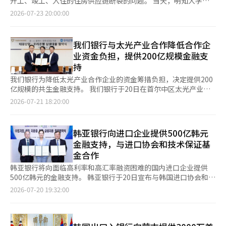
开工、竣工、入住的住房供应链断裂的问题。 当天，明知大学房
场和南东国家产业园区，向商会发展基金捐赠并召开企业座谈会，
地产学教授晋美允作为发言人强调，政府需要提供金融和税制支
2026-07-23 20:00:00
听取现场的困难情况。汉拿银行计划针对仁川本地企业推出总计
持，以尽快打通受阻的住房供应渠道。 晋教授强调了住房供应的
3000亿韩元规模的“仁川汉拿特化产业贷款”，以增强地方产业
紧迫性，并提出了恢复断裂供应管道的七项关键政策任务。 她表
竞争力，提供量身定制的金融支持。 李浩成行长表示：“与小商
示：“自2022年以来，审批和开工数量同时急剧减少，尤其是开
我们银行与太光产业合作降低合作企
户和产业园区企业的共生是金融机构应尽的责任”，并表示：“我
工量大幅下降。这将导致未来竣工和入住数量的减少，以及现有交
业资金负担，提供200亿规模金融支
们将通过切实的地方定制金融支持，成为与地方共同成长的金融伙
易市场的房源减少，从而最终加大低收入和中产阶级的居住成
持
伴。”
本。” 她还指出：“在租赁诈骗事件后，租客的信任崩溃，青年
单身家庭和新婚夫妇的重要居住选择——非公寓新建项目大幅减
我们银行为降低太光产业合作企业的资金筹措负担，决定提供200
少。因此，迫切需要恢复住房供应管道，使审批与开工、开工与竣
亿规模的共生金融支持。 我们银行于20日在首尔中区太光产业总
工、入住相连。” 晋教授强调，为了解决供应瓶颈，首先需要有
部与太光产业签署了《合作企业共同成长的共生金融业务协议》。
2026-07-21 18:20:00
针对性的金融和税制支持，以恢复新建供应。她指出：“在完成土
根据协议，我们银行将利用太光产业存入的200亿规模的共生存
地获取和审批后，仍未能开工的环境需要改善，优先支持可开工的
款，为合作企业提供共生贷款。 使用贷款的合作企业将享受最高
项目。然而，放松监管或支持可能会刺激价格或预期，因此应采取
3.5个百分点的利率优惠，以降低利息负担。 除了金融支持外，我
韩亚银行向进口企业提供500亿韩元
有选择的差别支持。” 她还强调，必须解决民间整治项目各阶段
们还将为合作企业提供非金融服务，以帮助其经营稳定，包括支持
金融支持，与进口协会和技术保证基
的瓶颈问题。晋教授表示：“整治项目是需要重点开放的长期住房
企业的稳定继承的继承咨询和针对员工的定制资产管理服务等。
金合作
供应通道，但仅靠放宽容积率是有限的。需要持续管理施工成本负
此外，双方通过此次协议，旨在提高合作企业的金融可及性，支持
担、金融支持、分摊费用、协会冲突等各阶段的瓶颈，并检查监管
投资和业务扩展。预计将加强大企业与合作企业之间的共生合作体
韩亚银行将向面临高利率和高汇率融资困难的国内进口企业提供
放松是否真正转化为供应。” 此外，晋教授提到：“应整合规
系，提高整个供应链的竞争力。 我们银行大企业营业战略部部长
500亿韩元的金融支持。 韩亚银行于20日宣布与韩国进口协会和技
划、补偿、土地开发、交通等各阶段的风险因素，强化中央与地方
罗永必表示：“我们将提供定制化金融服务，帮助合作企业在稳定
术保证基金签署了“支持进口企业经营稳定和增长的金融支持合作
2026-07-20 19:32:00
政府及公共部门的协作，以便让公众感受到‘我能住得起的房
的金融支持下专注于投资和业务扩展，并将加强作为企业生态系统
协议”。 此次协议旨在减轻因全球供应链不确定性和韩元贬值等
子’的重要性，提供负担得起的价格和多样化的住房类型。” 她
竞争力和产业可持续增长的金融伙伴角色。”※ 本报道经人工智
因素导致的原材料和零部件进口成本增加的企业的金融负担。 首
还指出，应同时推进针对低利用和闲置土地的计划性综合开发。她
能（AI）系统翻译与编辑。
先，韩亚银行将向技术保证基金特别出资7亿韩元。技术保证基金
表示：“由于产业、就业和消费结构的变化，未能得到合理利用的
将以此为资金来源，提供总额为500亿韩元的协议保证。支持对象