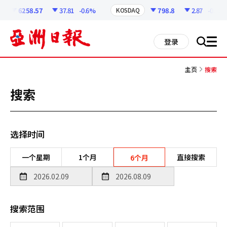
코
인
6258.57
37.81
-0.6%
798.8
2.87
-0.36%
KOSDAQ
정
보
all
登录
搜
men
索
主页
搜索
搜索
选择时间
一个星期
1个月
直接搜索
6个月
搜索范围