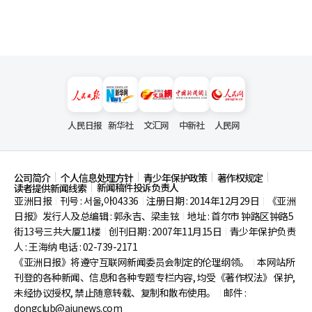
人民日报
新华社
文汇网
中新社
人民网
公司简介
个人信息处理方针
青少年保护政策
著作权规定
新闻稿件投诉负责人
读者提供新闻线索
亚洲日报
刊号 : 서울,아04336
注册日期 : 2014年12月29日
《亚洲
|
|
|
日报》发行人及总编辑 : 郭永吉、梁圭铉
地址 : 首尔市
钟路区钟路5
|
街13号三共大厦11楼
创刊日期 : 2007年11月15日
青少年保护负责
|
|
人 : 王海纳 电话 : 02-739-2171
《亚洲日报》将遵守互联网新闻委员会制定的伦理纲领。
本网站所
|
刊登的各种新闻、信息和各种专题专栏内容, 均受《著作权法》
保护,
未经协议授权, 禁止随意转载、复制和散布使用。
邮件 :
|
dongclub@ajunews.com