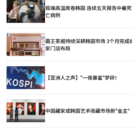
极端高温席卷韩国 连续五天报告中暑死
亡病例
霸王茶姬持续深耕韩国市场 3个月完成8
家门店布局
【亚洲人之声】"一夜暴富"梦碎！
中国藏家成韩国艺术收藏市场新"金主"