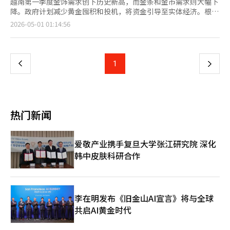
越南第一季度金饰需求创下历史新高，而金条和金币需求则大幅下
降。政府计划减少黄金囤积和投机，将资金引导至实体经济。根据
世界黄金协会的报告，越南第一季度金饰需求达到4.72亿美元，比
页
2026-05-01 01:14:56
去年第四季度增长28%。金条供应紧张导致部分需求转向纯金戒
指。全球金饰需求同比下降23%，至300吨，主要市场如中国、印
一
度和中东的需求分别下降32%、19%和23%。东盟地区投资用黄
金需求显著减少，越南第一季度金条和金币需求同比下降24%，至
上
1
下
9吨，而全球个人投资者需求增长42%，达到474吨。越南政府正
在加强对黄金市场的制度管理。总理黎明雄在与中央银行的会议上
一
强调，需制定有效控制黄金市场的计划，并减少黄金囤积和投机。
他指出，宏观经济稳定是发展的基础，资金应流向生产和商业活
页
动。政府还计划设立国家黄金交易所，以确保经济增长所需的资
热门新闻
金。总理还提出了信贷政策方向，要求灵活管理信贷增长，鼓励资
金流向实体经济，并支持社会住房和工业园区的发展。※ 本报道
经人工智能（AI）系统翻译与编辑。
爱敬产业携手复旦大学张江研究院 深化
韩中皮肤科研合作
李在明发布《旧金山AI宣言》将与全球
共启AI黄金时代