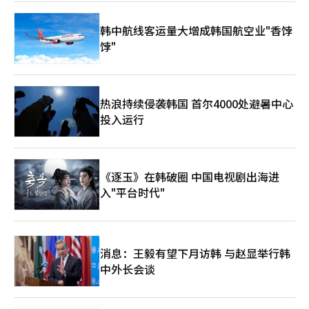
韩中航线客运量大增成韩国航空业"香饽
饽"
热浪持续侵袭韩国 首尔4000处避暑中心
投入运行
《逐玉》在韩破圈 中国电视剧出海进
入"平台时代"
消息：王毅有望下月访韩 与赵显举行韩
中外长会谈