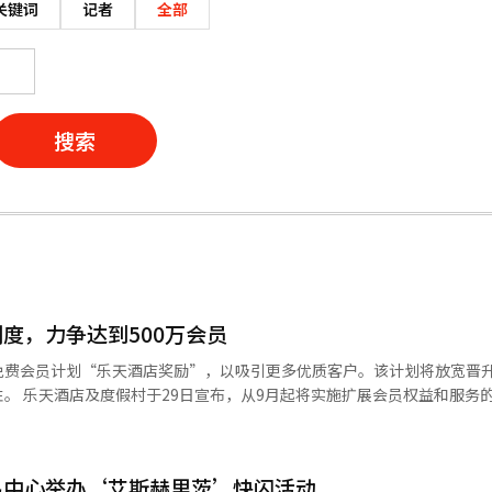
关键词
记者
全部
搜索
度，力争达到500万会员
免费会员计划“乐天酒店奖励”，以吸引更多优质客户。该计划将放宽晋
的改革会员
是一个综合会员计划，会员可以在国内外40多家酒店、度假村、 golf场
原有的四个等级
易中心举办‘艾斯赫里茨’快闪活动
新增了最高等级“钻石”，将等级扩展为五个（会员、银卡、金卡、铂金