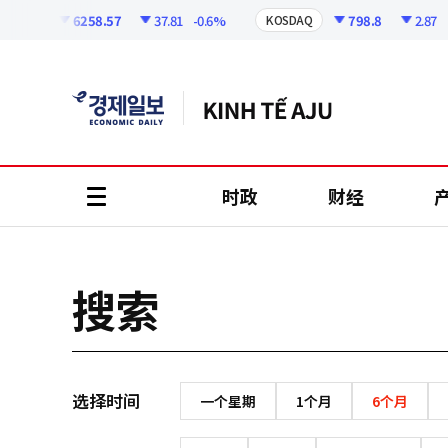
코
인
6258.57
37.81
-0.6%
798.8
2.87
-0
OSPI
KOSDAQ
정
보
时政
财经
all
menu
搜索
选择时间
一个星期
1个月
6个月