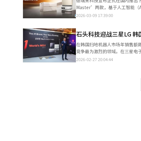
德瑞米科技宣布正式在国内推出下一
Master’两款，基于人工智
线辅助灯和AI蓝光光学扫描，能
2026-03-09 17:39:00
模式，最大限度减少污染扩散。吸
拖地技术保持拖布温度在40°C以上
石头科技迎战三星LG 
器识别并避开障碍物，实时调整清洁
是‘X60 Master’采用专
在韩国扫地机器人市场年销售额即
高空间利用率和室内装饰协调性
竞争最为激烈的领域。在三星电子
体验，并在全球物联网安全评估中
新产品正面迎战，市场主导权之争日趋白热化。 据家电行业27日消息，去年规模
2026-02-27 20:04:44
统翻译与编辑。
市场，预计今年将首次突破1万亿
长。业内分析认为，这一快速扩张
拉动。家电行业相关人士表示，
上升的核心动力。 截至2022年，以石头科技为代表的中国品牌凭借全能型产品，一度占据韩国市场约80%的份额。
当年，三星电子与LG电子因产品
市场对中国家电产品数据泄露及黑客攻击风险
强化安全系统的全能型新品后，
升至约20%。韩国企业以融合人
LG电子去年在柏林国际消费电子展（
电子产品展览会（CES）上与智能
新产品“Bespoke AI Steam”，全面强化智能技术