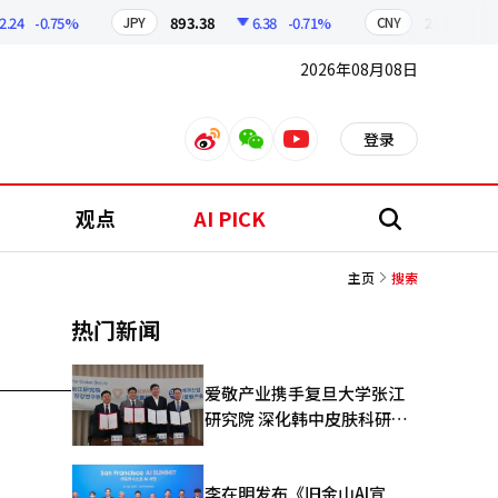
24
-0.75%
893.38
6.38
-0.71%
209.17
JPY
CNY
2026年08月08日
登录
weibo
weixin
youtube
观点
AI PICK
搜
索
主页
搜索
热门新闻
爱敬产业携手复旦大学张江
研究院 深化韩中皮肤科研合
作
李在明发布《旧金山AI宣