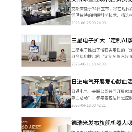
银卡的晋升标准从原来的5晚减少
艾斯床垫于24日宣布，将在现代百货贸
年入住60晚或积累11万积分的会员。 各等级的权益也进行了调整。金卡会员将获得新的早餐使用券。
凭借独特的睡眠科学技术、精选
有以下权益：最大15%的餐饮折
和铂金等五个型号。 此次活动将在现代百货贸易中心四楼展览厅持续至7月5日。快闪空间位于百货公司的主要通
2026-06-25 00:24:00
和釜山等高端品牌也将适用相同的餐饮折扣优惠。 与会员改革同步，乐天酒
道，方便顾客前来体验。访客不仅可
将把现有的乐天酒店首尔重新命名为“更大乐天首尔”。 更大乐
提供优惠。购买艾斯赫里茨及皇
牌“更大乐天”的项目。客房、制服、
三星电子扩大‘定制AI
最佳商店促销活动相结合时，可获得额外
村相关人士表示：“我们全面重
月26日至本月4日在新世界百货
三星电子推出了增强实用性的‘定
相结合，持续增强整个连锁的服
的销售量较去年同期增长了128.1%，业绩持续向好。 艾斯床垫相关
继今年初推出的‘定制AI蒸汽超
精神的结晶，希望此次活动能让更
的消费者选择范围。新型号在保持
2026-06-11 18:42:00
系统翻译与编辑。
偏好的主要功能，包括：通过高
45mm高度单一门槛的‘易通
日进电气开展爱心献血
决方案‘Knox’，使消费者可
获得了全球认证机构UL解决方案
日进电气与关联公司共同开展献
汽’机器人吸尘器在5月的销量突
献血活动”，参与者包括日进控
曲洞分配的1875户大型公寓中
字会首尔血液中心签署了“献血
2026-04-18 00:42:21
蒸汽超强版’型号选项，将提供
命分享。今年的活动不仅在麻谷
性能的‘定制AI蒸汽’普通型号
活中的分享文化，并加强企业社会
能（AI）系统翻译与编辑。
德瑞米发布旗舰机器人吸
为活动提供了巨大支持。未来，
报道经人工智能（AI）系统翻译