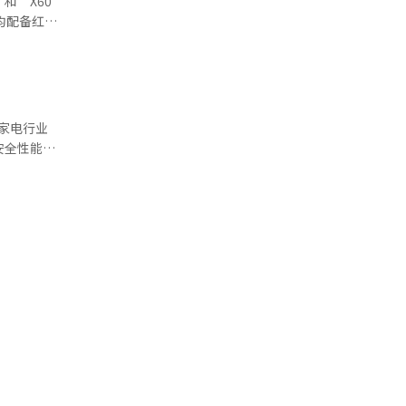
和‘X60
均配备红外
吸尘和拖地
灰尘。保温
头和精密传感
。特别
置密封结构提
家电行业
和高端清洁
安全性能的
（AI）系
实现翻倍增
产品的强劲
体市场规模
而，随着
额已分别提
间的差距。
国际消费类
安全防护的