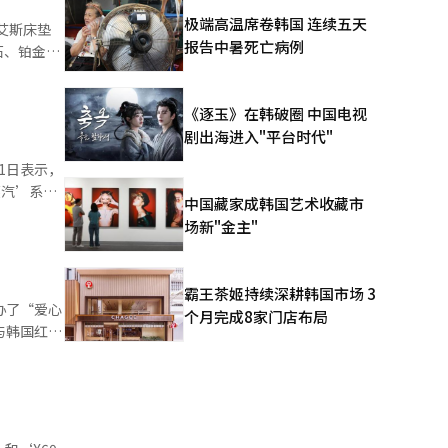
等级将授予
极端高温席卷韩国 连续五天
报告中暑死亡病例
石、铂金加
。信义首尔
还
《逐玉》在韩破圈 中国电视
及LG电子
剧出海进入"平台时代"
首尔的推出
艾斯赫里茨
1日表示，
蒸汽’系列
中国藏家成韩国艺术收藏市
能（AI）
备了消费者
场新"金主"
够跨越最大
子的安全解
ox技术，
霸王茶姬持续深耕韩国市场 3
定制AI蒸
办了“爱心
个月完成8家门店布局
议政府市部
与韩国红十
‘定制AI
张并促进生
争力价格和
动，推广生
道经人工智
积极参与，
。”※ 本