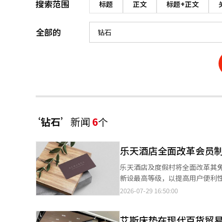
搜索范围
标题
正文
标题+正文
全部的
‘钻石’
新闻
6
个
乐天酒店全面改革会员制
乐天酒店及度假村将全面改革其
新设最高等级，以提高用户便利性。 乐天酒店及度假村于29日宣布，从9月起将实施扩展会员权益和服务
制度。 乐天酒店及度假村最近整合了酒店和度假村的网站，建立了约470万会员的体系，目标是在此次改革中实现会
2026-07-29 16:50:00
员数量达到500万。乐天酒店奖励
城“e-SHOP”等地积累和使用积分。 此次改革的核心是重新调整会员等级体系和放宽晋升标准。
艾斯床垫在现代百货贸
（经典、银卡、金卡、铂金）中