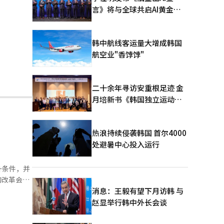
言》将与全球共启AI黄金时
代
韩中航线客运量大增成韩国
航空业"香饽饽"
二十余年寻访安重根足迹 金
月培新书《韩国独立运动圣
地：向旅顺口追问历史》出
版
热浪持续侵袭韩国 首尔4000
处避暑中心投入运行
升条件，并
消息：王毅有望下月访韩 与
和在线商
赵显举行韩中外长会谈
、钻石）。