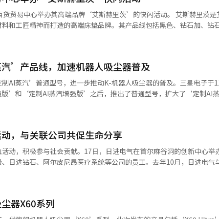
到2晚，金卡从25晚减少到12晚，铂金从50晚减少到30晚。新设的钻石
易中心举办其高端品牌‘艾斯赫里茨’的快闪活动。 艾斯赫里茨是艾斯床垫
钻石会员将享
材料和工匠精神而打造的高端床垫品牌。其产品线包括黑色、钻石加、钻
扣、下午3点延迟退房、客房升级、欢迎礼品以及俱乐部休息室使用权等
店还将推进高端品牌的整顿。预计在8月
以体验这些产品，还可以获得与体型和睡眠习惯相匹配的一对一咨询。 购买时
天首尔是乐天酒店及度假村首次应用其最高奢华品
家艾斯等级的床垫可享受折扣，并且与新婚夫妇受欢迎的艾斯床垫婚礼会员
餐饮、花艺布置、香氛等服务的整体身份正在进行提升工作。 乐天酒店及度假
蒸汽’产品线，加速机器人吸尘器普及
优惠。对于婚嫁、搬家及入住的客户，也有优待政策。 此前，艾斯床垫于上
新整合了客户在入住和日常生活中可以享受的权益体系，并将与更大乐天
江南店举办了艾斯赫里茨的独立快闪活动。根据今年1至4月的累计数据，
制AI蒸汽’普通型号，进一步推动K-机器人吸尘器的普及。三星电子于1
务体验。”
人士表示：“艾斯赫里茨是艾斯床垫技术和工匠
强版’和‘定制AI蒸汽增强版’之后，推出了普通型号，扩大了‘定制AI
多人近距离体验艾斯赫里茨所提供的优质睡眠环境。”※ 本报道经人工智
‘定制AI蒸汽’系列核心功能的同时，降低了价格。具体而言，产品具
温清洗、蒸汽消毒和热风干燥来卫生管理拖把的‘蒸汽清洁站’，以及能
轮’，以及可与墙面紧密清洁的‘弹出组合’功能。新产品还应用了三星电
活动，与关联公司共促生命分享
以放心使用，无需担心个人信息泄露。‘定制AI蒸汽’机器人吸尘器基于Kn
的安全稳定性最高等级‘钻石’，正式认可了产品的安全可靠性。此外，‘
血活动，积极参与社会贡献。17日，日进电气在首尔麻谷洞的创新中心举
破2万台，在国内机器人吸尘器市场上受到欢迎。特别是，计划于7月在
股、日进钻石、阿尔皮尼昂医疗系统等公司的员工。去年10月，日进电气
，首次将机器人吸尘器作为分配选项，进一步拓展了B2B市场。如果居民选择
文化推广合作备忘录”，每年举办两次定期献血活动，以缓解血液供应紧
产品及家具装修服务。三星电子韩国总裁金勇勋表示：“通过推出具有竞
创新中心，还将在华城、洪城等地的工厂进行。公司计划通过定期献血活
，我们将引领K-机器人吸尘器的普及，进一步增强市场竞争力。”※ 本报
责任（CSR）。日进电气的一位代表表示：“创新中心入驻公司的员工
尘器X60系列
我们将继续开展包括献血在内的各种社会贡献活动，为社会提供实质性帮助
与编辑。