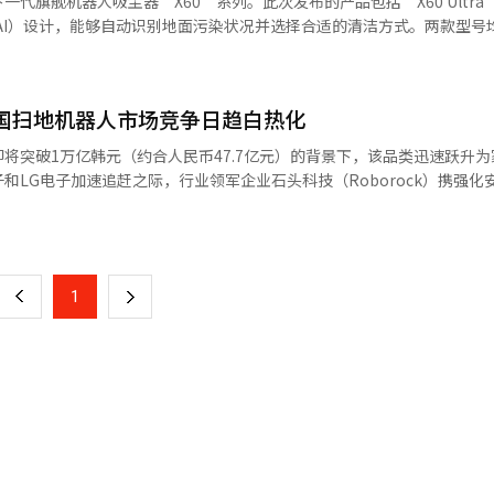
代旗舰机器人吸尘器‘X60’系列。此次发布的产品包括‘X60 Ultra’
能（AI）设计，能够自动识别地面污染状况并选择合适的清洁方式。两款型号
够精确检测肉眼难以识别的透明液体和浅色污渍。根据污染类型自动切换
力高达35000帕，配备防缠绕双刷2.0，能有效清除地毯和地板缝隙中的
，能更有效地去除油污和顽固污渍。AI OmniSight 120°广角双摄像
韩国扫地机器人市场竞争日趋白热化
路径。配备Pro Lift系统，能跨越高达8.8厘米的门槛，适应不同空间
用直排水站，自动供水和排水系统提升水管理便利性。24.9厘米紧凑设计和前
将突破1万亿韩元（约合人民币47.7亿元）的背景下，该品类迅速跃升为
。德瑞米发言人表示：“作为下一代旗舰产品，我们提供强大的清洁性能
和LG电子加速追赶之际，行业领军企业石头科技（Roborock）携强化
获得最高等级‘钻石’认证，增强了安全竞争力。”※ 本报道经人工智能
约为8500亿韩元的韩国扫地机器人
页
韩元大关。2023年，该市场规模尚停留在4300亿韩元左右，短短两年内
主要得益于售价在200万韩元上下的高端全能型（吸尘与拖地一体化）
一
从清扫、清洗到烘干实现全流程自动化的高端机型需求激增，成为推动整
上
1
下
定价相对较高且功能侧重吸尘与自动集尘，各自市场占有率仅约10%。然
一
的关注度上升，竞争格局开始出现转变。 三星电子与LG电子相继推出
消费者偏好逐步向本土品牌倾斜。目前业界普遍推测，两家企业的市场份
页
工智能（AI）功能与信息安全管理的高端产品线，加速缩小与中国品牌之
IFA）上发布搭载蒸汽清洁功能的“Objet Station”，今年1月又在
家用机器人“LG CLOi”联动进行展示。三星电子则推出主打AI性能与
与安防能力。 面对本土品牌的强势反攻，石头科技日前在首尔圣