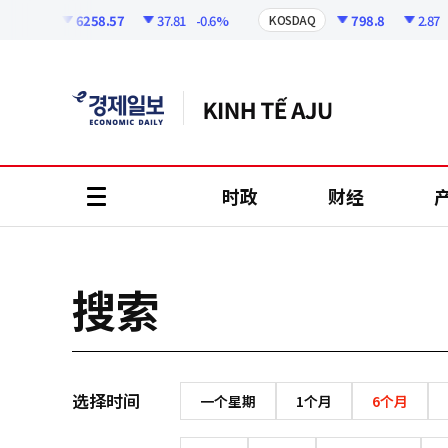
코
인
6258.57
37.81
-0.6%
798.8
2.87
-
KOSPI
KOSDAQ
정
보
时政
财经
all
menu
搜索
选择时间
一个星期
1个月
6个月