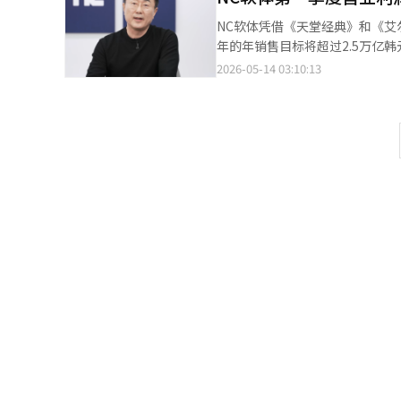
11月推出的《艾尔之光2》为例，
NC软体凭借《天堂经典》和《艾
了29次直播，并在发布后推出了2
年的年销售目标将超过2.5万亿韩元，并计划在明年推出
中收集用户意见。《时间掠夺者
示，合并销售额为5574亿韩元，
2026-05-14 03:10:13
运营风险。NCSOFT计划在发布
一季度增长38%。营业利润同比激增2070%，营业利润
GRI、SASB、TCFD等最新
PC游戏销售额达到3184亿韩
排放量的数据公开范围扩大至总部及
发布的《天堂经典》的热销，使得PC游戏销售额
续提升环境数据管理体系。 NC
一季度实现了1368亿韩元的销
作为唯一一家连续三年被纳入S&P 
发布90天的累计销售额为1924亿韩元。 朴炳武在电话会议中表示：“我们不仅仅满足于第一季
该指数授予亚太地区市值前600家公
基于此，坚信每个季度的销售和营业利润将持续增长。” NC展现
AAA。在韩国ESG标准机构发布的
朴代表解释说，发布三个月后，
NCSOFT是国内游戏公司中唯一
拉卡斯”的开放后，日销售额创下新高。 用户群体的变化也值得关注。NC表示，《天堂经典
果。今年第一季度，NCSOFT
年用户，还吸引了20至30岁的年
3184亿韩元。此外，NCSOF
堂重制版》的自我蚕食担忧，NC
会议上表示，基于过去两年的努力，
预期。整体《天堂》IP的用户基础和销售额正在扩展。 《艾尔之战2
朴炳武表示：“NCSOFT将以
扩展至全球的阶段。朴代表表示
的企业价值。”※ 本报道经人工
球发布定于第三季度，6月初将启动夏季游戏节，进行全面营
其他服务更好的表现。然而，由于
仍需验证。当地化质量、收费结构和在线运营能
季度移动休闲游戏的销售额为35
IP的提升、新IP的获取和移动