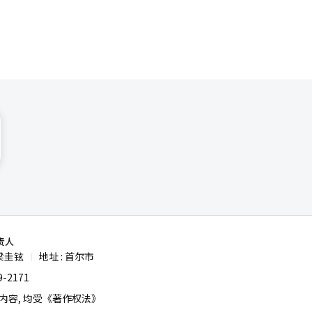
PG为中心的
为NC希
移动休闲的
都是关键
万亿韩元的
重复的热
道经人工智
责人
梁圭铉
地址 : 首尔市
|
-2171
容, 均受《著作权法》