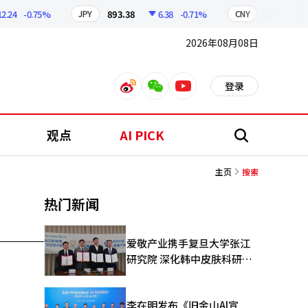
.24
-0.75%
893.38
6.38
-0.71%
209.17
JPY
CNY
2026年08月08日
登录
weibo
weixin
youtube
观点
AI PICK
搜
索
主页
搜索
热门新闻
爱敬产业携手复旦大学张江
研究院 深化韩中皮肤科研合
作
李在明发布《旧金山AI宣