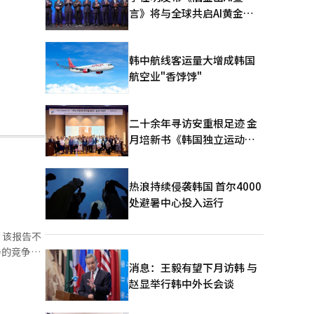
言》将与全球共启AI黄金时
代
韩中航线客运量大增成韩国
航空业"香饽饽"
二十余年寻访安重根足迹 金
月培新书《韩国独立运动圣
地：向旅顺口追问历史》出
版
热浪持续侵袭韩国 首尔4000
处避暑中心投入运行
，该报告不
务的竞争力
戏手册
消息：王毅有望下月访韩 与
地方”章节
赵显举行韩中外长会谈
的完成度。
动。以去年