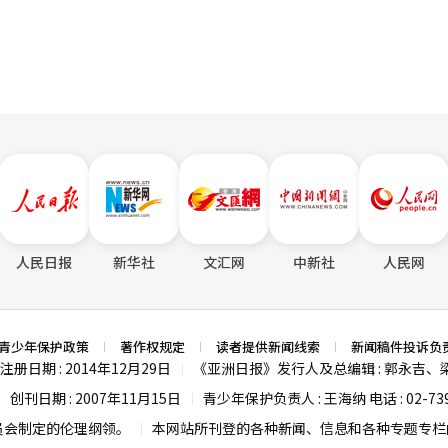
030年将实现15000亿韩元的销售额。这被视为NC试图摆脱以往MMOR
市》、《限制零破坏者》和《时间收集者》等。 朴代表在电话会议中强
并不是关键，而是要建立一个可预测的、持续增长的商业模型。”这被解读
此次业绩显示，NC在去年进行的体质改善和成本效率提
战2》和《天堂经典》的双双热销使得PC游戏销售额创下历史最高，而
是否能转化
全球发布是否能吸引海外用户，以及移动休闲业务能否实现稳定的利润率，
费用和开发费用也可能增加，因此收益管理也显得尤为重要。 NC今年的业绩
新作发布的时间表和全球扩展的成果。仅从第一季度的表现来看，实现2.5
人民日报
新华社
文汇网
中新社
人民网
现NC所强调的“可预测的持续增长模型”，还需在多个领域和地区证明可
并表示：“我们将建立一个可预测的、持续增长的商业模型。”※ 本报
青少年保护政策
著作权规定
读者提供新闻线索
新闻稿件投诉负
注册日期 : 2014年12月29日
《亚洲日报》发行人及总编辑 : 郭永吉、
|
创刊日期 : 2007年11月15日
青少年保护负责人 : 王海纳 电话 : 02-739
|
|
员会制定的伦理纲领。
本网站所刊登的各种新闻、信息和各种专题专栏内
|