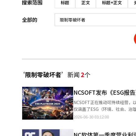
搜索范围
标题
正文
标题+正文
全部的
‘限制零破坏者’
新闻
2
个
NCSOFT发布《ESG
NCSOFT正在推动可持续经营
仅涵盖了ESG（环境、社会、治
融入可持续经营价值中，以促进长
2026-06-30 03:12:00
(PLAYBOOK) 2025》
详细介绍了相关活动。报告显示，
NC软体第一季度营业利润
NCSOFT为提高游戏开发和服