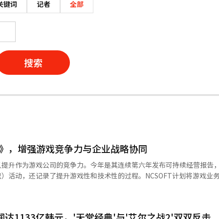
关键词
记者
全部
搜索
报告》，增强游戏竞争力与企业战略协同
，以提升作为游戏公司的竞争力。今年是其连续第六年发布可持续经营报告
理）活动，还记录了提升游戏性和技术性的过程。NCSOFT计划将游戏业
期增长。 据业内消息，NCSOFT于本月发布了可持续经营报告《ESG游
。今年发布的报告中包含了游戏开发和服务运营的主要活动。报告的“快乐开始的
NCSOFT通过扩大用户沟通、全球测试和质量验证流程等方式提升游戏
达1133亿韩元，'天堂经典'与'艾尔之战2'双双反击
务运营的整体竞争力，开展了用户沟通直播、全球测试和质量验证流程等活