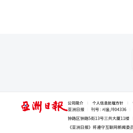
15%是中长期目标。 洪元俊CFO表示，从第二季度开始，JUSTPLAY的业绩将被合并，移动休闲业务的销售规模将显
著扩大。NC预计移动休闲业务在2
体质，以降低收益波动性。 新作阵容也十分积极。NC计划到2030年推出20余款新标题，其中10余款将在明年发布。
公开的阵容包括开放世界射击游戏《新德
调：“一两款标题的增长或减少
望多元化其以往依赖特定大型MMORPG的业绩结构的宣言。 
升后，已进入反弹阶段。《艾尔之
收购效应也开始反映在合并业绩中。 然而，持续增长的可能性仍处于验证阶段。《天堂经典》的初期热销
为长期销售，《艾尔之战2》的
因素。随着大型新作的发布增多，营销
展望依赖于现有IP的长期热销、
销售目标的可能性提高，但要实
销公式。 朴炳武共同代表表示：“到2030年，我们将推出20余款新标题和移动休闲增长战略，目标是实现2030年销
售5万亿韩元，正在顺利推进。”
能（AI）系统翻译与编辑。
亚
公司简介
个人信息处理方针
洲
亚洲日报
刊号 : 서울,아04336
|
|
日
报
钟路区钟路5街13号三共大厦11楼
《亚洲日报》将遵守互联网新闻委