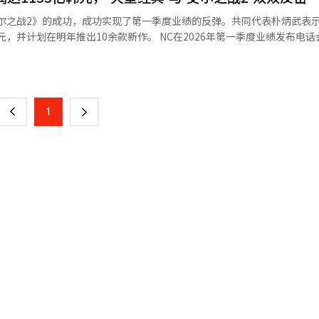
NCSOFT在发布前就进行了直播，以增加与用户的接触。NCSOFT在近
尔之战2》的成功，成功实现了第一季度业绩的反弹。共同代表朴炳武表
3次更新，这些更新反映了5个月内收集的用户反馈。 NCSOFT还在即将
10余款新作。 NC在2026年第一季度业绩发布电话会议上表
》和《限制零破坏者》通过全球封闭测试（CBT）收集用户反馈，检查服
营业利润为1133亿韩元，净利润为1524亿韩元。销售额较去年同期增长5
页
前持续进行验证过程，积极反映用户反馈，提供高质量的游戏体验。 NCSO
率为20%。 此次业绩的关键在于PC游戏部门。NC第一季度
全球ESG标准，公开了环境、社会、治理领域的可持续经营活动成果。特别是
元，创下历史季度最高纪录。去年11月发布的《艾尔之战2》销售额的贡献以
一
国内外12家子公司。同时，NCSOFT也公开了其他间接排放量（Scop
同比增长210%，环比增长69%。 按标题来看，《艾尔之战2》在第
SOFT表示，这些努力使其在国内外ESG评估中取得了国内游戏公司最高水
上
1
下
售额，成为所有游戏中表现最好的作品。《天堂经典》第一季度销售额为83
Global发布的《2026道琼斯最佳企业指数（DJBIC）亚太区》的国内
度的良好业绩，而是
司中的前20%企业。 在“MSCI 2026 ESG评估”中，NCSOFT获得了
一
出信心的原因在于《天堂经典》的长期热销潜力。
《2025 ESG评估》中，NCSOFT也连续五年获得综合A等级。业内人士
月活跃用户、日活跃用户和网吧市场份额等指标依然保持稳定，尤其是新
页
保持五年连续相同等级的公司。 NCSOFT在增强游戏本业竞争力方面取得
》不仅吸引了原有的中
凭借新作《艾尔之光2》和《传奇经典》的成功，创下了PC游戏领域历史最
轻用户。这一现象在长期服务方面是积极的，表明其用户基础正在扩大。 对于《天
T宣布将今年定为“高度增长与创新之年”。NCSOFT代表朴炳武在最近的业
的立场是有限的。尽管《天堂重制版》的销售额同比下降了30%，但这一
预计每个季度的收入和营业利润将持续增长。 NCSOFT ESG经营委员
》将进入将其在韩国和台湾市场验证的热销能力
面向未来的挑战和创造力为基础，为下一代创造新的价值，并实现可持续增
：“我们计划通过6月发布六个月纪念活动和第四季更新，重新吸引回归用
智能（AI）系统翻译与编辑。
销。 NC表示，《艾尔之战2》的全球预先指标显示出比
全球市场上PC和主机MMORPG的竞争激烈，韩国和台湾的成功是否能
力将成为全球热销的关键变量。 业务组合的多样化也在进行中。第一
5亿韩元，得益于里呼呼和春天公司的业绩。NC在3月的经营战略会议上
休闲业务将是三大增长支柱。2030年的销售目标为5万亿韩元，自有资本收