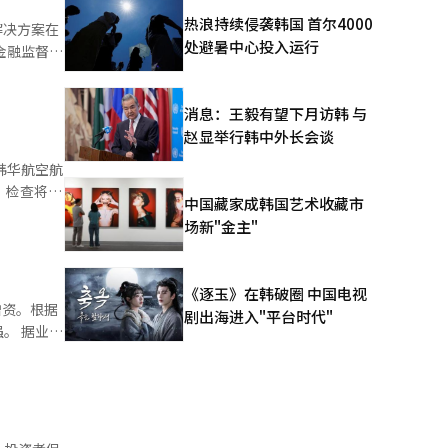
的全面启
热浪持续侵袭韩国 首尔4000
处避暑中心投入运行
1713亿
消息：王毅有望下月访韩 与
资规模缩减
赵显举行韩中外长会谈
计划筹集到
。检查将持
中国藏家成韩国艺术收藏市
场新"金主"
全国九个事
《逐玉》在韩破圈 中国电视
生投资预算
增资。根据
剧出海进入"平台时代"
降了
业内
根据风险评
资规模从
将检查储存
太阳能投资