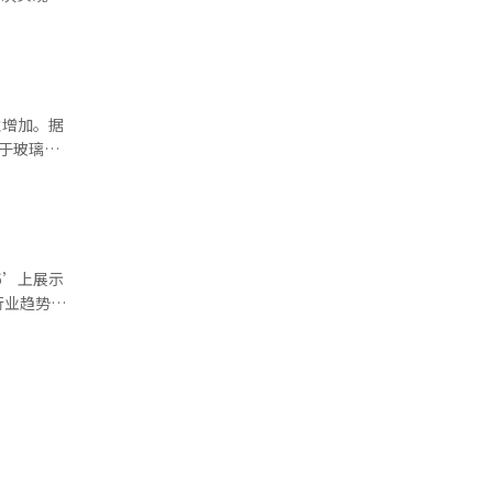
修正申报
9万亿韩
东南亚出口
。销售额同
。先进材料
现良好。韩
性增加。据
卡特斯维尔
用于玻璃基
续通过结构
响财务改善
扣20%确
调整至
结果和时间
资改善财务
6’上展示
业务，韩华
行业趋势的
东资金偿还
次展览中，
构难以积极
的展台。随
展和国家间
解决方案在
能要求的解
压材料
和长期性能