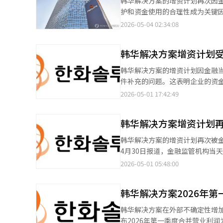
韩华解决方案的增资计划再次因
扩大推进剂生产和处理工序的无人自动化，甚至包括
设施资金，9067亿韩元将用于
护和资金使用的合理性成为关键因
培训。各事业场将分享国内外类
模的缩减被认为是困难的。母公司
提交的增资相关证券申报书进行
2026-05-04 02:34:08
备。 韩华航空航天相关人士表示：“此次综合安全检查的目的是从事故的源头重新进行检查。” 与此同时，韩华集
外，针对金融监督院的指摘，韩
韩华解决方案宣布计划通过增资筹
团决定以此次事故为契机，对韩华
增资外资金筹措方案 △中长期损
而，市场反应冷淡，因未与股东
业场进行环境和安全的精细检查。
增加至1260页。 作为增资外的额外资金筹措方式，公司还考虑出售部分持有的韩华影响和韩华酒店及度假村的股
韩华解决方案增资计划
规模缩减至1.8万亿韩元重新申
份。通过这一方式，计划在今年第三季度之前获得约3
决方案持有的价值5万亿韩元的
韩华解决方案的增资计划因金融
(负面)”降至“A+”以下，将
途和财务改善效果，同时提出保
件补充的问题。这表明企业的资
成本上升，同时将合并负债率降低至150%以下的措施之一。 此
方增资，但外部投资者需求不足
充资本的基本手段，尤其是为了
2026-05-01 17:42:49
实现销售额33万亿韩元，营业利润2.9万亿韩元的目标。 投资银行
金融监管机构的修正要求，准备
来的价值创造路径，而非简单的
可能性为50%。由于韩华解决
申报。※ 本报道经人工智能（A
这笔钱”。金融监管机构的介入
得通过，但也有观点认为部分小股东的
韩华解决方案增资计划
色不同，监管负责信息透明和形
是为了保护投资者而审查证券申
基本条件尚未具备。企业从中应
资程序将无法进行，因此如果申报书被拒绝三次
韩华解决方案的增资计划再次被
与投资者的沟通必不可少，增资
股东要求公司通过出售子公司韩
4月30日报道，金融监管机构当
理调整折扣率、明确资金使用条
些股份，现金也不会直接流入公司
求。由于申报书未被受理，其效
2026-05-01 05:48:00
资金筹措功能。通过一致标准和
息或不够明确，可能影响投资者
说服的过程，而非权利。没有充
华解决方案计划增资约2.4万亿
种未来的故事。韩华解决方案的
韩华解决方案2026年第
式问题，还涉及市场对资金筹措
提高透明度，当局需明确标准，
致股东反对声音增大。业内分析
韩华解决方案在外部不确定性增加
将停止，而信任始于解释。※ 本
问题受到更严格的审视。一位证
布2026年第一季度合并营业利润