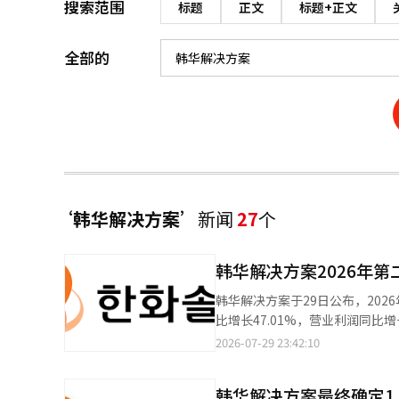
搜索范围
标题
正文
标题+正文
全部的
‘韩华解决方案’
新闻
27
个
韩华解决方案2026年第
韩华解决方案于29日公布，202
比增长47.01%，营业利润同比增长200.33%。 从各业务部门来看，可再生能源
营业利润为1664亿韩元。由于
2026-07-29 23:42:10
利润均有所增加。 化学部门的营业收入为1兆4650亿韩元，营业利润为871亿韩元。尽管面临来自中东的地缘政治风
险，但通过及时采购乙烯等原材料，保持了稳定
韩华解决方案最终确定1
亿韩元，营业利润为288亿韩元，得益