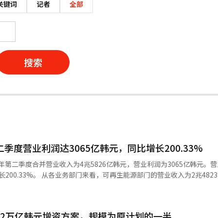
关键词
记者
全部
搜索
二季度营业利润达3065亿韩元，同比增长200.33%
6年第二季度合并营业收入为4兆5826亿韩元，营业利润为3065亿韩元。
部门的营业收入为2兆4823亿韩元，
模块销售价格上涨、开发资产出售以及住宅能源业务的稳定收入基础，营业
的生产和销售体系，实现了盈利。 先进材料部门的营业收入为3003
.2万亿韩元增资方案，规模为原计划的一半
于北美太阳能材料的持续销售良好，盈利能力有所改善。 韩华解决方案首席财