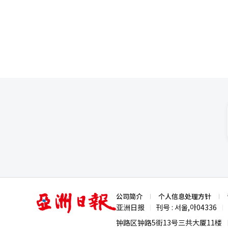
竞争力。此外，他们还展示了利用
型，提出了在电缆材料领域实现循
其以欧洲为中心的全球网络，并加
扩大国内生产设施，并考虑在北
·斯卡拉塔表示：“此次展览是
于差异化的质量竞争力和客户合作
编辑。
亚
公司简介
个人信息处理方针
洲
亚洲日报
刊号 : 서울,아04336
|
|
日
报
钟路区钟路5街13号三共大厦11楼