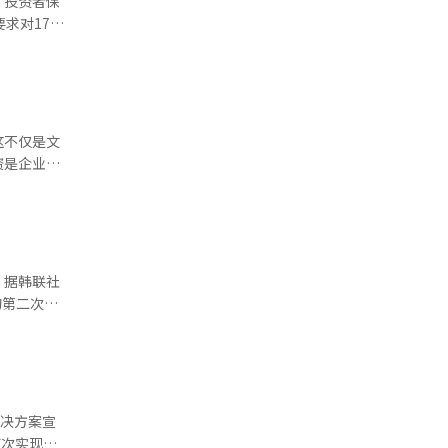
，投资者保
性，增资规
求对17日
的重新整
。 此
。此前，
资产在内的
调。然
国内外事
20页大幅
尽管将增资
是韩华解
明资金用
这不仅是文
了防止金融
虑引入第三
资是企业扩
将认真接受
关注的是未
真准备修正
么现在需要
为增资将获
和市场的角
前，评估的
的审查，增
何时见效。
。据韩联社
措施，如合
即使出售这
的第二次要
制企业正常
。
缺少重要信
资金筹措是
。此前，韩
业将创造何
件不仅是形
段。企业需
前沟通，导
资金筹措终
东价值损害
解决方案宣
和股东价
首次实现盈