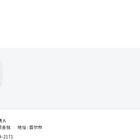
的电缆模
进一步巩固
，他们计划
负责人卡洛
。我们将基
系统翻译与
责人
梁圭铉
地址 : 首尔市
|
-2171