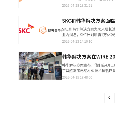
值，因此审查比过去更加保守。
利。同期销售额同比增长25.4%
2026-04-28 23:31:21
书。”※ 本报道经人工智能（A
元，营业利润622亿韩元。尽管
限制的加强推动了模块销售量和价
SKC和韩华解决方案面
比增长24.8%，营业利润自2
部门实现销售额2856亿韩元，
SKC和韩华解决方案为未来增长
华解决方案Q CELLS部门代
业内消息，SKC计划增资1万亿韩
工厂的电池生产线将在第三季度
板业务，4100亿韩元用于偿还
2026-04-23 14:10:10
性改善和提前采购主要原料来保持
和投资速度。SKC股价从每股10
定最终发行价。韩华解决方案的增资
韩华解决方案在WIRE 
9000亿韩元，发行股票数量从72
表仍是变数。韩华解决方案通过
韩华解决方案宣布，他们在4月13
结构，约3.9万亿韩元，其他自
了其超高压电缆材料技术和循环解
解决方案在太阳能市场低迷中减
重要平台。韩华解决方案计划借
2026-04-15 17:48:00
页
债务。汉阳大学教授李昌民指出
韩华解决方案以“最佳质量，更
评价。※ 本报道经人工智能（A
着全球电力需求增加和可再生能
一
电网连接需求的增加，使得海底电
上
高压和超高压电缆的绝缘和护套
决方案。在展会上，韩华解决方
SEHV（500kV级）交联聚乙