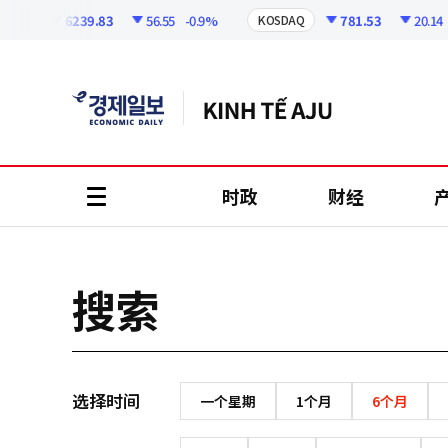
코
인
6239.83
56.55
-0.9%
781.53
20.14
-
PI
KOSDAQ
정
보
时政
财经
all
menu
搜索
选择时间
一个星期
1个月
6个月