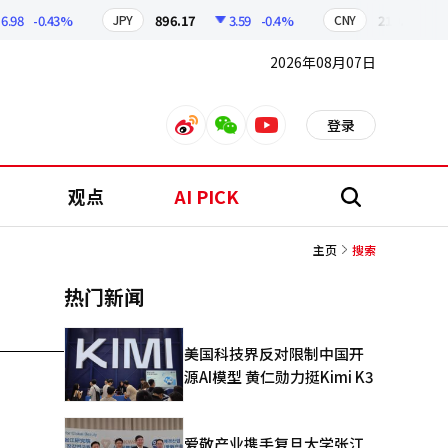
98
-0.43%
896.17
3.59
-0.4%
210.30
0.
JPY
CNY
2026年08月07日
登录
weibo
weixin
youtube
观点
AI PICK
搜
索
主页
搜索
热门新闻
美国科技界反对限制中国开
源AI模型 黄仁勋力挺Kimi K3
爱敬产业携手复旦大学张江