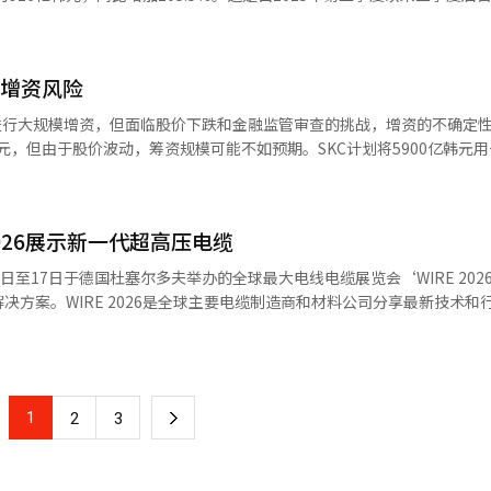
”韩华解决方案表示：“我们将认真对待金融监管机构的要求，认真准备
，达到3.882万亿韩元。在业务部门中，可再生能源部门实现销售额2.110
I）系统翻译与编辑。
第一季度是季节性淡季，销售额仍同比增长32.0%。美国工厂的正常化和
格的上涨。化工部门实现销售额1.3401万亿韩元，营业利润341亿韩元
临增资风险
023年第三季度以来首次实现盈利。结构性改善和战略调整是业绩改善的关键
营业利润122亿韩元。太阳能材料业务因成本结构改善和美国市场扩展而表
进行大规模增资，但面临股价下跌和金融监管审查的挑战，增资的不确定
表朴胜德和化工部门代表南正云表示：“预计到年底业绩将持续改善，特别是
元，但由于股价波动，筹资规模可能不如预期。SKC计划将5900亿韩元
开始量产，推动可再生能源部门的盈利。”他们还表示：“化工部门将继
债务。增资后，负债率预计从233%降至142%。然而，实际筹资规模将影
稳定的盈利趋势。”※ 本报道经人工智能（AI）系统翻译与编辑。
万韩元跌至8万韩元，初步发行价定为7万600韩元。5月11日将根据股价折
计划从2.4万亿韩元缩减至1.8万亿韩元，债务偿还金额从1.5万亿韩元
2026展示新一代超高压电缆
00万股减少至5600万股，稀释率从29.5%降至24.6%。但金融监管审查
投资者关系活动解释增资的必要性，强调通过出售非核心资产和资本性筹
日至17日于德国杜塞尔多夫举办的全球最大电线电缆展览会‘WIRE 202
救手段有限。两家公司均强调增资是为未来增长。SKC计划扩大半导体材料
决方案。WIRE 2026是全球主要电缆制造商和材料公司分享最新技术和
少财务负担，并计划在美国进行中长期投资。然而，投资者批评公司用股
此机会推广其高附加值电力电缆材料领域的中长期增长战略和愿景。在此
，企业增资时未充分解释资金需求和替代方案，尤其是用于偿还债务的结
好地球”为口号，展示了结合高性能电缆材料技术和可持续循环解决方案
I）系统翻译与编辑。
源的扩展，预计未来十年长距离输电网将持续增长。尤其是海上风电的扩
缆和高压直流输电（HVDC）电缆成为全球电网升级的关键领域。韩华
1
下
2
3
材料领域建立了高质量的产品组合，并持续开发满足全球主要电缆公司性
案展示了新一代超高压电缆材料技术的新型号。该型号采用了新一代超高
一
烯（XLPE）和半导电材料，展示了在超高压输电环境下所需的高绝缘可靠性