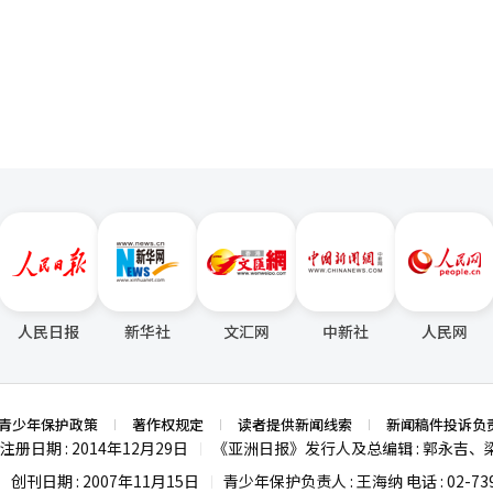
脱交技术的循环XLPE解决方案，展出了由再生XLPE和半导电基材制成
页
环经济的可能性。通过此次‘WIRE 2026’的参与，韩华解决方案计划
速在超高压、海底和HVDC等高附加值电缆材料市场的业务扩展。未来
美等新市场设立基地，逐步扩展全球供应链。韩华解决方案电线电缆部门
我们向全球市场展示超高压电缆材料技术和循环解决方案能力的重要契机
，加速攻占高附加值电力电缆材料市场。”※ 本报道经人工智能（AI）
人民日报
新华社
文汇网
中新社
人民网
青少年保护政策
著作权规定
读者提供新闻线索
新闻稿件投诉负
注册日期 : 2014年12月29日
《亚洲日报》发行人及总编辑 : 郭永吉、
|
创刊日期 : 2007年11月15日
青少年保护负责人 : 王海纳 电话 : 02-739
|
|