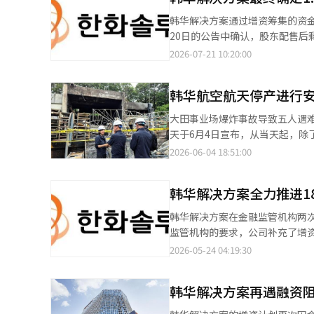
务官李在彬表示：“预计第三季
韩华解决方案通过增资筹集的资金规模最
动，可再生能源部门的业绩将保持稳健。” 此外，韩华解决方案于15日与韩华系统签
20日的公告中确认，股东配售后剩余股份的公
同，正式启动了太空太阳能技术的
两次更正要求后提出的初始发行价（
2026-07-21 10:20:00
韩元，约为今年3月增资计划时预期的2.4万亿韩元的一半。 最
于偿还借款，9000亿韩元用于
韩华航空航天停产进行
至1.7万亿韩元，随后由于股价下跌，最终筹集金额也
通过在美国当地的流动性保障等方式进行自筹解决。 另一方面，近期股
大田事业场爆炸事故导致五人遇难，
环境也在恶化。由于股东价值稀
天于6月4日宣布，从当天起，
足够的资金的情况屡见不鲜。※ 
续两天，至6月5日结束。 此次检查的对象包括大田、忠北保恩、全南丽水等生产推进剂和引信的事业场，以及生产
2026-06-04 18:51:00
K9自走炮、装甲车、航空发动机
业场。 这是自2023年整合法人成立以来，韩华航空航天首次同时停工所有事业场的生产线。公司表示，为了从根本
韩华解决方案全力推进1
上消除类似大田事业场事故的风险，优先确保安
了应对事故后引发的安全管理争议
韩华解决方案在金融监管机构两次
为3.5亿韩元，占总营业额（11兆
监管机构的要求，公司补充了增资
51.4%。 韩华航空航天将对各事业场的火灾、爆炸风险因素、重大事故风险因素、不安全状态及设施、风险评估结
消息，韩华解决方案于14日提交的证券申报书将于30日生效。
2026-05-24 04:19:30
果、国内外事故案例等进行综合
之前进行相关公告。若在此之前没有其他措
估采取的改进措施和防止再发生的对策。 特别是处理火药的事业场（大田、保恩、丽水）将
审查过程中，韩华解决方案在过
查，包括个人防护装备的穿戴情
韩华解决方案再遇融资
24000亿韩元减少至18114亿韩元
和废火药的管理情况，并进行假设紧急情况的应对训练。 此外，长
的第三份证券申报书中，增资规模