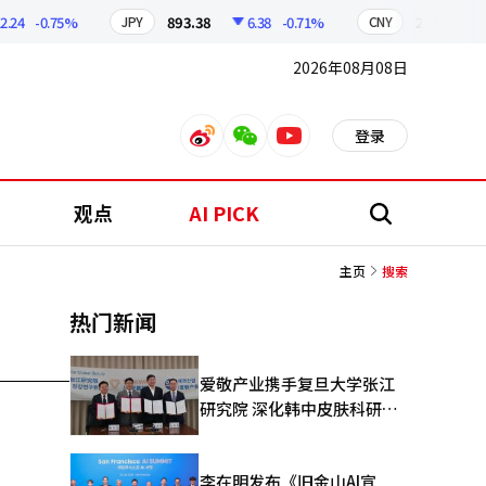
.24
-0.75%
893.38
6.38
-0.71%
209.17
JPY
CNY
2026年08月08日
登录
weibo
weixin
youtube
观点
AI PICK
搜
索
主页
搜索
热门新闻
爱敬产业携手复旦大学张江
研究院 深化韩中皮肤科研合
作
李在明发布《旧金山AI宣