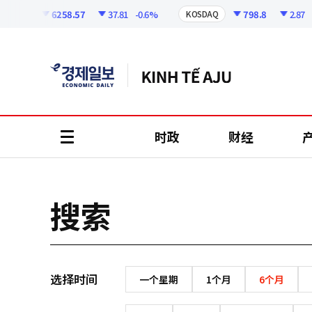
코
인
6258.57
37.81
-0.6%
798.8
2.87
-
KOSPI
KOSDAQ
정
보
时政
财经
all
menu
搜索
选择时间
一个星期
1个月
6个月