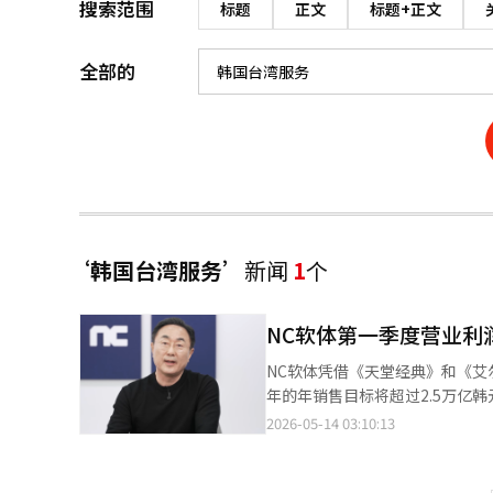
搜索范围
标题
正文
标题+正文
全部的
‘韩国台湾服务’
新闻
1
个
NC软体第一季度营业利润
NC软体凭借《天堂经典》和《艾
年的年销售目标将超过2.5万亿韩元，并计划在明年推出
示，合并销售额为5574亿韩元，
2026-05-14 03:10:13
一季度增长38%。营业利润同比激增2070%，营业利润
PC游戏销售额达到3184亿韩
发布的《天堂经典》的热销，使得PC游戏销售额