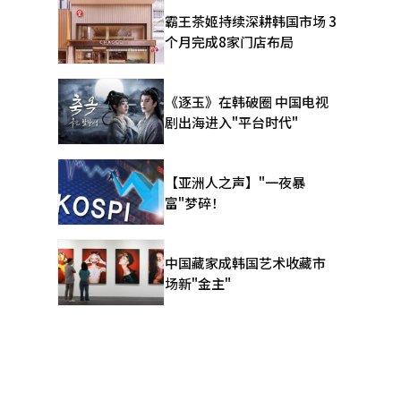
5亿韩元，
霸王茶姬持续深耕韩国市场 3
个月完成8家门店布局
服务器“巴
《逐玉》在韩破圈 中国电视
剧出海进入"平台时代"
降幅低于
户。”全
【亚洲人之声】"一夜暴
富"梦碎！
在全球复制
提出，遗产
中国藏家成韩国艺术收藏市
益率超过
场新"金主"
PG为中心的
为NC希