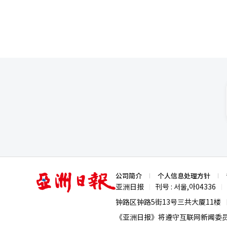
升后，已进入反弹阶段。《艾尔之
收购效应也开始反映在合并业绩中。 然而，持续增长的可能性仍处于验证阶段。《天堂经典》的初期热销
为长期销售，《艾尔之战2》的
因素。随着大型新作的发布增多，营销
展望依赖于现有IP的长期热销、
销售目标的可能性提高，但要实
销公式。 朴炳武共同代表表示：“到2030年，我们将推出20余款新标题和移动休闲增长战略，目标是实现2030年销
售5万亿韩元，正在顺利推进。”
能（AI）系统翻译与编辑。
亚
公司简介
个人信息处理方针
洲
亚洲日报
刊号 : 서울,아04336
|
|
日
报
钟路区钟路5街13号三共大厦11楼
《亚洲日报》将遵守互联网新闻委