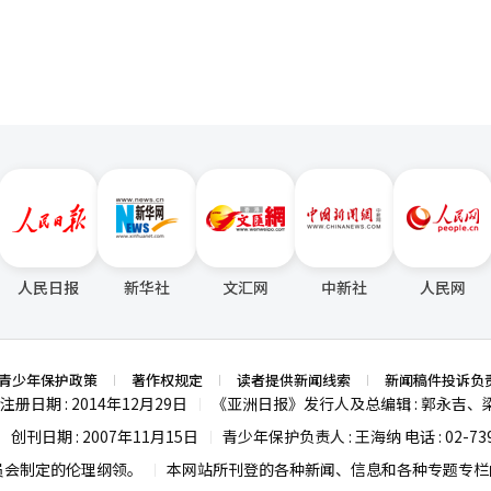
战2》和《天堂经典》的双双热销使得PC游戏销售额创下历史最高，而
是否能转化
全球发布是否能吸引海外用户，以及移动休闲业务能否实现稳定的利润率，
费用和开发费用也可能增加，因此收益管理也显得尤为重要。 NC今年的业绩
新作发布的时间表和全球扩展的成果。仅从第一季度的表现来看，实现2.5
现NC所强调的“可预测的持续增长模型”，还需在多个领域和地区证明可
并表示：“我们将建立一个可预测的、持续增长的商业模型。”※ 本报
人民日报
新华社
文汇网
中新社
人民网
青少年保护政策
著作权规定
读者提供新闻线索
新闻稿件投诉负
注册日期 : 2014年12月29日
《亚洲日报》发行人及总编辑 : 郭永吉、
|
创刊日期 : 2007年11月15日
青少年保护负责人 : 王海纳 电话 : 02-739
|
|
员会制定的伦理纲领。
本网站所刊登的各种新闻、信息和各种专题专栏内
|