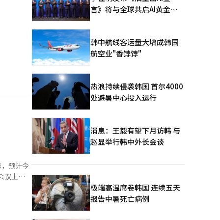
言》将与全球共启AI黄金时
代
韩中航线客运量大增成韩国
航空业"香饽饽"
热浪持续侵袭韩国 首尔4000
处避暑中心投入运行
消息：王毅有望下月访韩 与
赵显举行韩中外长会谈
示，预计今
5%，较上
极端高温席卷韩国 连续五天
报告中暑死亡病例
及今年2月