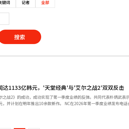
关键词
记者
全部
搜索
达1133亿韩元，'天堂经典'与'艾尔之战2'双双反击
尔之战2》的成功，成功实现了第一季度业绩的反弹。共同代表朴炳武表
10余款新作。 NC在2026年第一季度业绩发布电话会议上表
营业利润为1133亿韩元，净利润为1524亿韩元。销售额较去年同期增长5
页
率为20%。 此次业绩的关键在于PC游戏部门。NC第一季度
元，创下历史季度最高纪录。去年11月发布的《艾尔之战2》销售额的贡献以
一
同比增长210%，环比增长69%。 按标题来看，《艾尔之战2》在第