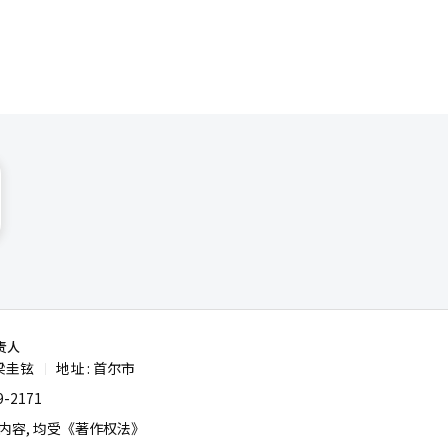
移动休闲的
都是关键
万亿韩元的
重复的热
道经人工智
责人
梁圭铉
地址 : 首尔市
|
-2171
容, 均受《著作权法》