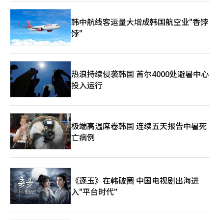
为2.8%。OECD分析认为，能源价格的急剧上涨和霍尔木兹海峡的
封锁导致的贸易障碍正在制约全球经济增长。尤其是由于中东战争
韩中航线客运量大增成韩国航空业"香饽
的影响，美国(2.0%)、欧元区(0.8%)、日本(0.6%)等主要国家的
饽"
增长率预计将放缓。G20国家的物价上涨率预计今年为4.0%，明
年为3.1%。 全球经济增长的最大下行风险被认为是中东战争的长
期化。如果战争持续，全球经济增长率可能下降最多0.7个百分
点，物价上涨率则可能上升0.4个百分点。 相反，中东战争的和平
谈判早日达成和全球人工智能(AI)需求的扩大将对全球经济复苏产
热浪持续侵袭韩国 首尔4000处避暑中心
生积极影响。 OECD相关人士表示：“应采取货币政策应对通货膨
投入运行
胀压力，并制定扩大税基等长期财政负担减轻的措施”，同时强
调“社会整体的结构改革，如能源供应链的多样化也是必要的”。
※ 本报道经人工智能（AI）系统翻译与编辑。
极端高温席卷韩国 连续五天报告中暑死
亡病例
《逐玉》在韩破圈 中国电视剧出海进
入"平台时代"