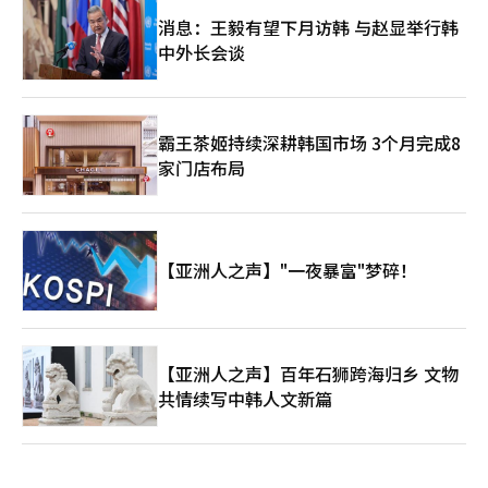
消息：王毅有望下月访韩 与赵显举行韩
中外长会谈
霸王茶姬持续深耕韩国市场 3个月完成8
家门店布局
【亚洲人之声】"一夜暴富"梦碎！
【亚洲人之声】百年石狮跨海归乡 文物
共情续写中韩人文新篇