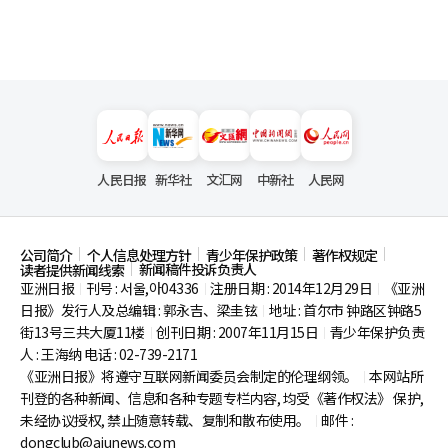
人民日报
新华社
文汇网
中新社
人民网
公司简介
个人信息处理方针
青少年保护政策
著作权规定
新闻稿件投诉负责人
读者提供新闻线索
亚洲日报
刊号 : 서울,아04336
注册日期 : 2014年12月29日
《亚洲
|
|
|
日报》发行人及总编辑 : 郭永吉、梁圭铉
地址 : 首尔市
钟路区钟路5
|
街13号三共大厦11楼
创刊日期 : 2007年11月15日
青少年保护负责
|
|
人 : 王海纳 电话 : 02-739-2171
《亚洲日报》将遵守互联网新闻委员会制定的伦理纲领。
本网站所
|
刊登的各种新闻、信息和各种专题专栏内容, 均受《著作权法》
保护,
未经协议授权, 禁止随意转载、复制和散布使用。
邮件 :
|
dongclub@ajunews.com