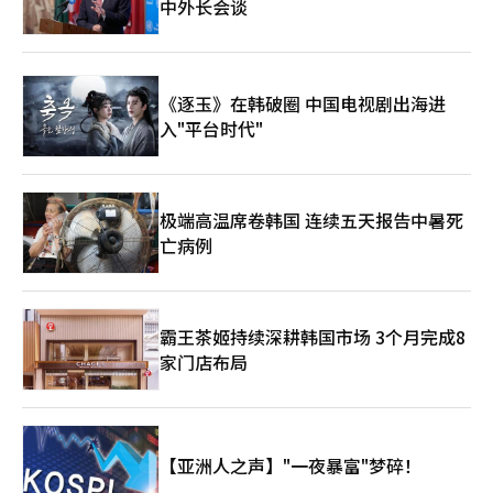
中外长会谈
《逐玉》在韩破圈 中国电视剧出海进
入"平台时代"
极端高温席卷韩国 连续五天报告中暑死
亡病例
霸王茶姬持续深耕韩国市场 3个月完成8
家门店布局
【亚洲人之声】"一夜暴富"梦碎！