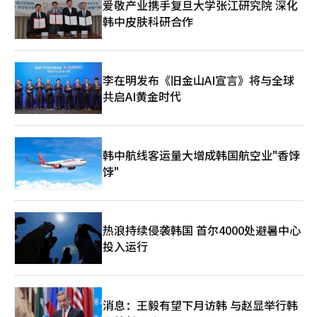
爱敬产业携手复旦大学张江研究院 深化
极大地提高了游戏的可访问性。全球愿望清单突破300万，显示出
韩中皮肤科研合作
北美和欧洲市场的期待。在主机市场占主导地位的西方国家，开放
世界动作冒险是竞争最激烈的类型。如果《红色沙漠》能在这一市
场站稳脚跟，Pearl Abyss将完成从依赖《黑色沙漠》IP的收入结
构向“全球主机开发商”的转型。18日早上7点开始的预下载是为
了分散发布当天的用户流量，确保服务的稳定性。《红色沙漠》的
李在明发布《旧金山AI宣言》将与全球
成功与否将决定Pearl Abyss的股价和企业价值。韩国游戏行业正
共启AI黄金时代
面临从移动为主的概率型道具商业模式向全球水平的单人和主机游
戏开发能力转型的“质变期”。专家分析，如果《红色沙漠》成
功，Pearl Abyss不仅能通过自主引擎生态系统创造许可收入，还
能为后续的全球项目如《DokeV》和《Plan 8》提供动力。然而，
韩中航线客运量大增成韩国航空业"香饽
挑战依然存在。全球市场的高消费标准、细致的Bug修复、发布后
饽"
的更新计划等售后管理能力将决定成败。与投入巨资的全球竞争对
手的质量较量中，《红色沙漠》将如何被评价，将直接影响K-主机
游戏的未来。Pearl Abyss决心通过此次发布向全球玩家展
示“Pearl Abyss式开放世界”的精髓。3月20日，韩国游戏公司
自主引擎打造的史诗巨作将如何被全球游戏迷评价，以及这是否能
热浪持续侵袭韩国 首尔4000处避暑中心
成为韩国游戏市场的新兴成功公式，备受关注。※ 本报道经人工
投入运行
智能（AI）系统翻译与编辑。
消息：王毅有望下月访韩 与赵显举行韩