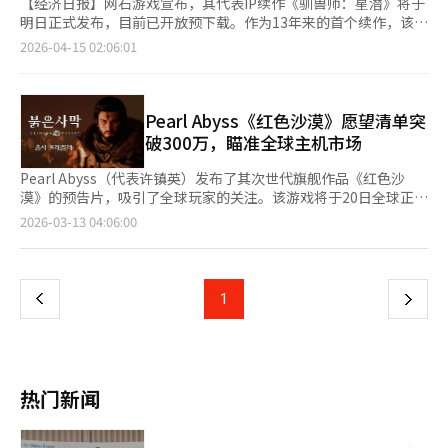
【经济日报】网石游戏宣布，其代表IP续作《驯兽师：星潜》将于
明日正式发布，目前已开放预下载。作为13年来的首个续作，该游
戏的市场表现被视为网石新作战略和全球竞争力的关键。14日，网
2026-04-15 02:06:01
石表示，用户可以通过谷歌商店和苹果应用商店预下载移动版，
PC版则可通过Epic Games和网石启动器下载。游戏将于15日上午
10点正式上线。为庆祝发布，游戏将推出多项活动，包括“与猫咪
的冒险”、怪物捕捉及挑战任务等，用户可通过这些活动获得奖
Pearl Abyss《红色沙漠》愿望清单突
励。此外，还将进行“女仆与三叶草旅馆”角色活动。该作品是
破300万，瞄准全球主机市场
2013年发布的《驯兽师》的续作，采用虚幻引擎5，具有三人实时
战斗和怪物捕捉系统。游戏在保持原有RPG结构的同时，增强了动
Pearl Abyss（代表许镇英）发布了其次世代旗舰作品《红色沙
作性和单人游戏体验。游戏设计降低了付费负担，减少了角色获取
漠》的预告片，吸引了全球玩家的关注。该游戏将于20日全球正式
的付费结构，提升了用户可及性。网石怪物代表金健表示，游戏难
发布，目前愿望清单已突破300万，显示出良好的市场前景。《红
页
2026-03-13 04:06:00
度分级但奖励差异不大，旨在减少用户的付费疲劳。全球市场是本
色沙漠》由Pearl Abyss自主研发的“黑色空间引擎”打造，拥有
次作品的主要战略之一。网石在日本和北美等地进行了封闭测试，
震撼的画面和真实的开放世界体验。这不仅是新作的发布，更是韩
一
并参与东京游戏展和巴西游戏展以获取用户反馈。游戏将以多平台
国游戏产业技术力在全球舞台上的一次展示。这是Pearl Abyss继
形式发布，并计划未来扩展至主机平台。网石计划在中国和越南以
《黑色沙漠》后十年推出的次世代大作。游戏在经历多次延期和期
上
1
下
外的全球市场同步发布，重点在于提升游戏完成度和用户体验，以
待后，最终以开放世界动作冒险的形式面世，标志着公司从传统的
吸引海外用户。作为13年后的续作，该作品备受业界关注，预计将
在线MMORPG模式向主机和PC单人游戏市场的转型。Pearl Abyss
一
对网石新作阵容和全球战略产生影响。金代表表示，项目准备过程
最近向全球媒体和网红展示了4小时的游戏预览，证明了游戏的可
中，选择和集中是最重要的策略，希望在有限资源内做到最好，以
玩性。特别是游戏中的空中战斗和巨型Boss战斗系统，获得了与
页
在市场中获得竞争力。※ 本报道经人工智能（AI）系统翻译与编
AAA级游戏媲美的评价。这是Pearl Abyss长期强调的“自主引擎
热门新闻
辑。
开发”的成果，也是高技术自立企业才能实现的独特表现。《红色
沙漠》采用多平台战略，支持PlayStation 5、Xbox Series X|S、
Steam、Apple Mac、Epic Games Store以及ROG Ally等设备，