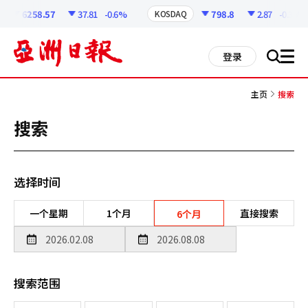
코
인
6258.57
37.81
-0.6%
798.8
2.87
-0.36%
KOSDAQ
정
보
all
登录
搜
men
索
主页
搜索
搜索
选择时间
一个星期
1个月
直接搜索
6个月
搜索范围