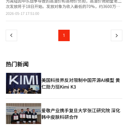
为减轻因中东战争导致的高油价和高物价负担，高油价救助金第二
次发放将于18日开始。发放对象为收入最低的70%，约3600万
人。 根据行政安全部的说法，第二次发放的对象是根据2026年3月
页
2026-05-17 17:51:00
征收的健康保险费个人负担金额的家庭总和来确定的。 单职工的
职工参保者，健康保险费为1人家庭13万元，2人家庭14万元，3人
一
家庭26万元，4人家庭32万元以下的可获得救助金。地区参保者的
标准为1人家庭8万元，2人家庭12万元，3人家庭19万元，4人家庭
上
1
下
22万元以下。 为了不让双职工等多收入家庭处于不利地位，适用
增加1名家庭成员的标准。例如，包含2名职工的4人家庭，若符合
一
5人家庭标准39万元以下，则可获得救助金。 不过，去年财产税课
税标准总额超过1.2亿韩元或金融收入总额超过2000万韩元的高资
页
产者将被排除在外。 救助金金额根据居住地区不同而有所差异。
热门新闻
首都圈居民可获得10万元，非首都圈居民可获得15万元。人口减
少地区的优待支持地区居民可获得20万元，特别支持地区居民可获
得25万元。 申请期限为7月3日。第一轮发放对象的低保家庭和单
美国科技界反对限制中国开源AI模型 黄
亲家庭等弱势群体中尚未申请的人也可以在此期间申请。救助金的
仁勋力挺Kimi K3
使用期限为8月31日，逾期未使用的金额将作废。 申请方式与去年
民生恢复消费券类似。若希望通过信用卡或借记卡发放，可通过卡
公司网站、应用程序、客服中心、自动语音服务等进行申请。为了
减少第一周的拥堵，将根据出生年份的末尾数字实施按周申请制。
使用地区限制为户籍所在地的地方自治团体。使用地点为年营业额
爱敬产业携手复旦大学张江研究院 深化
30亿韩元以下的加盟店和小商户店铺。不过，加油站可在没有营业
韩中皮肤科研合作
额限制的情况下使用。 此次救助金旨在减轻高油价和物价上涨的
负担，同时补充地区消费。由于使用期限已确定，受益者需提前确