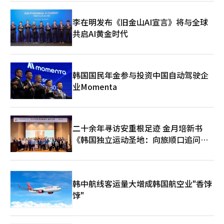
认申请时间及可使用的地区和行业。※ 本报道经人工智能（AI）系
统翻译与编辑。
李在明发布《旧金山AI宣言》将与全球
共启AI黄金时代
韩国国民年金参与投资中国自动驾驶企
业Momenta
二十余年寻访安重根足迹 金月培新书
《韩国独立运动圣地：向旅顺口追问历
史》出版
韩中航线客运量大增成韩国航空业"香饽
饽"