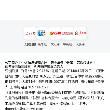
人民日报
新华社
文汇网
中新社
人民网
公司简介
个人信息处理方针
青少年保护政策
著作权规定
新闻稿件投诉负责人
读者提供新闻线索
亚洲日报
刊号 : 서울,아04336
注册日期 : 2014年12月29日
《亚洲
|
|
|
日报》发行人及总编辑 : 郭永吉、梁圭铉
地址 : 首尔市
钟路区钟路5
|
街13号三共大厦11楼
创刊日期 : 2007年11月15日
青少年保护负责
|
|
人 : 王海纳 电话 : 02-739-2171
《亚洲日报》将遵守互联网新闻委员会制定的伦理纲领。
本网站所
|
刊登的各种新闻、信息和各种专题专栏内容, 均受《著作权法》
保护,
未经协议授权, 禁止随意转载、复制和散布使用。
邮件 :
|
dongclub@ajunews.com