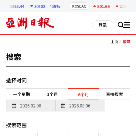
코
인
6295.44
302.82
-4.59%
801.66
2.07
+0.2
KOSDAQ
정
보
all
登录
搜
men
索
主页
搜索
搜索
选择时间
一个星期
1个月
直接搜索
6个月
搜索范围