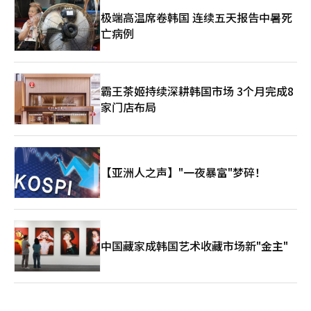
极端高温席卷韩国 连续五天报告中暑死
亡病例
霸王茶姬持续深耕韩国市场 3个月完成8
家门店布局
【亚洲人之声】"一夜暴富"梦碎！
中国藏家成韩国艺术收藏市场新"金主"