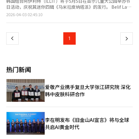
韩国组合阿伊利特（ILLIT）将于5月5日在首尔儿童大公园举办节
日活动，庆祝其迷你四辑《马米拉皮纳塔派》的发行。 Belif Lab
于2日宣布，这次活动以新专辑主打歌《It's Me》为主题，设有多
页
2026-04-03 02:45:10
种体验展位，适合家庭和朋友共同参与。阿伊利特将通过新歌表演
为活动增添热情。 活动旨在让更多人以多种方式体验阿伊利特的
一
音乐，与艺人近距离互动。期待已久的粉丝GLLIT和所有访客都能
在此留下美好回忆。 除了演出外，所有活动项目无需报名，任何
上
1
下
到场者均可自由参与。详细信息将稍后在Weverse公布。 另外，
阿伊利特的迷你四辑《马米拉皮纳塔派》将于4月30日发布。主打
一
歌《It's Me》讲述了在初次约会后，对关系的定义产生疑虑时，勇
敢表白“你最爱的就是我”的故事。由个性鲜明的创作歌手youra
页
和The Deep参与作词，与阿伊利特产生了良好的协同效应。 ※ 本
热门新闻
报道经人工智能（AI）系统翻译与编辑。
爱敬产业携手复旦大学张江研究院 深化
韩中皮肤科研合作
李在明发布《旧金山AI宣言》将与全球
共启AI黄金时代