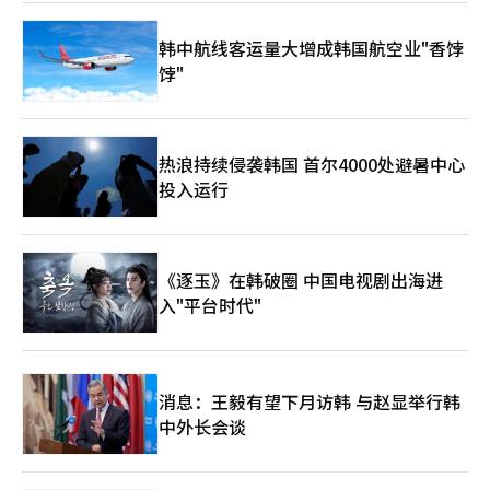
韩中航线客运量大增成韩国航空业"香饽
饽"
热浪持续侵袭韩国 首尔4000处避暑中心
投入运行
《逐玉》在韩破圈 中国电视剧出海进
入"平台时代"
消息：王毅有望下月访韩 与赵显举行韩
中外长会谈