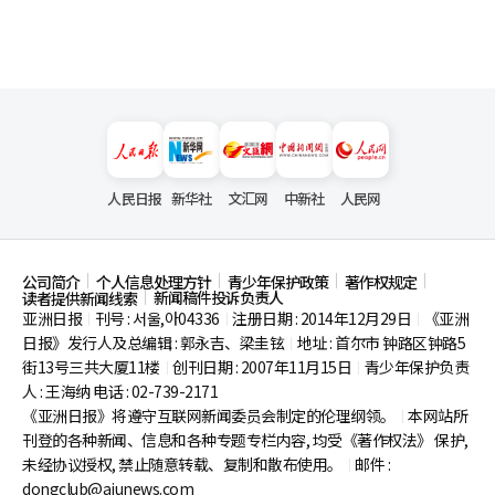
人民日报
新华社
文汇网
中新社
人民网
公司简介
个人信息处理方针
青少年保护政策
著作权规定
新闻稿件投诉负责人
读者提供新闻线索
亚洲日报
刊号 : 서울,아04336
注册日期 : 2014年12月29日
《亚洲
|
|
|
日报》发行人及总编辑 : 郭永吉、梁圭铉
地址 : 首尔市
钟路区钟路5
|
街13号三共大厦11楼
创刊日期 : 2007年11月15日
青少年保护负责
|
|
人 : 王海纳 电话 : 02-739-2171
《亚洲日报》将遵守互联网新闻委员会制定的伦理纲领。
本网站所
|
刊登的各种新闻、信息和各种专题专栏内容, 均受《著作权法》
保护,
未经协议授权, 禁止随意转载、复制和散布使用。
邮件 :
|
dongclub@ajunews.com