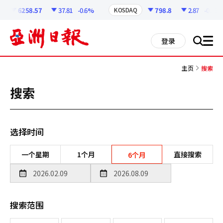
코
인
6258.57
37.81
-0.6%
798.8
2.87
-0.36%
KOSDAQ
정
보
all
登录
搜
men
索
主页
搜索
搜索
选择时间
一个星期
1个月
直接搜索
6个月
搜索范围