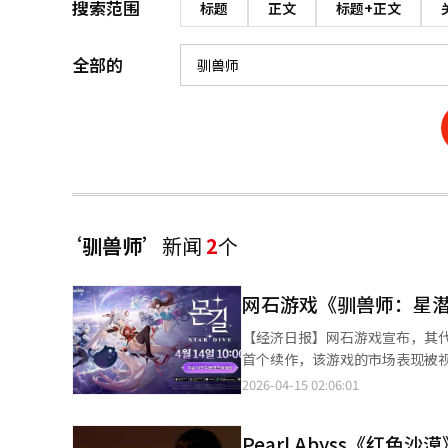
搜索范围
标题
正文
标题+正文
全部的
‘驯兽师’
新闻
2
个
网石游戏《驯兽师：星潜
【经济日报】网石游戏宣布，其代
首个续作，该游戏的市场表现被
苹果应用商店预下载移动版，PC版
2026-04-15 02:06:01
祝发布，游戏将推出多项活动，
外，还将进行“女仆与三叶草旅馆
Pearl Abyss《红
人实时战斗和怪物捕捉系统。游