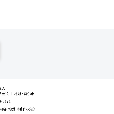
责人
梁圭铉
地址 : 首尔市
|
-2171
容, 均受《著作权法》