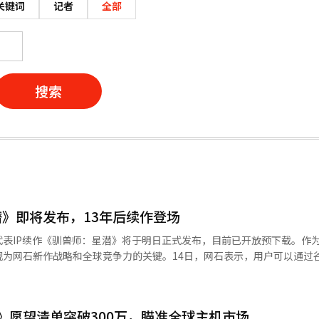
关键词
记者
全部
搜索
》即将发布，13年后续作登场
表IP续作《驯兽师：星潜》将于明日正式发布，目前已开放预下载。作为
视为网石新作战略和全球竞争力的关键。14日，网石表示，用户可以通过
则可通过Epic Games和网石启动器下载。游戏将于15日上午10点正
包括“与猫咪的冒险”、怪物捕捉及挑战任务等，用户可通过这些活动获
”角色活动。该作品是2013年发布的《驯兽师》的续作，采用虚幻引擎
色沙漠》愿望清单突破300万，瞄准全球主机市场
戏在保持原有RPG结构的同时，增强了动作性和单人游戏体验。游戏设计