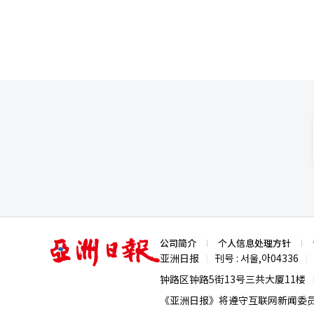
亚
公司简介
个人信息处理方针
洲
亚洲日报
刊号 : 서울,아04336
|
|
日
报
钟路区钟路5街13号三共大厦11楼
《亚洲日报》将遵守互联网新闻委