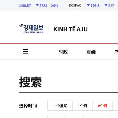
코
인
6258.57
37.81
-0.6%
798.8
2.87
-0
OSPI
KOSDAQ
정
보
时政
财经
all
menu
搜索
选择时间
一个星期
1个月
6个月