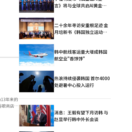
言》将与全球共启AI黄金时
代
二十余年寻访安重根足迹 金
月培新书《韩国独立运动圣
地：向旅顺口追问历史》出
版
韩中航线客运量大增成韩国
航空业"香饽饽"
热浪持续侵袭韩国 首尔4000
处避暑中心投入运行
13年来的
谷歌商店和
式上线。为庆
消息：王毅有望下月访韩 与
得奖励。此
赵显举行韩中外长会谈
5，具有三
降低了付费