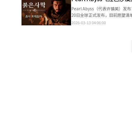
负担，减少了角色获取的付费结
Pearl Abyss（代表许镇
在减少用户的付费疲劳。全球市
20日全球正式发布，目前愿望清单
游戏展和巴西游戏展以获取用户
的“黑色空间引擎”打造，拥有
2026-03-13 04:06:00
南以外的全球市场同步发布，重
在全球舞台上的一次展示。这是Pe
受业界关注，预计将对网石新作
后，最终以开放世界动作冒险的形
略，希望在有限资源内做到最好，
型。Pearl Abyss最近向
巨型Boss战斗系统，获得了与AA
高技术自立企业才能实现的独特表现。《红
Steam、Apple Mac、Epi
300万，显示出北美和欧洲市场
型。如果《红色沙漠》能在这一市场
开发商”的转型。18日早上7点
成功与否将决定Pearl Aby
的单人和主机游戏开发能力转型的“
擎生态系统创造许可收入，还能为后
市场的高消费标准、细致的Bug
质量较量中，《红色沙漠》将如何被
家展示“Pearl Abyss式
价，以及这是否能成为韩国游戏市