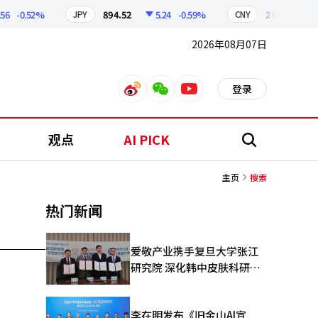
6
-0.52%
894.52
5.24
-0.59%
209.92
1.
JPY
CNY
2026年08月07日
登录
weibo
weixin
youtube
观点
AI PICK
搜
索
主页
搜索
热门新闻
爱敬产业携手复旦大学张江
研究院 深化韩中皮肤科研合
作
李在明发布《旧金山AI宣