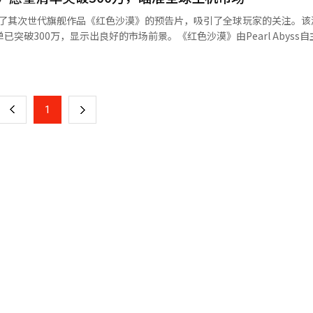
构，提升了用户可及性。网石怪物代表金健表示，游戏难度分级但奖励差
英）发布了其次世代旗舰作品《红色沙漠》的预告片，吸引了全球玩家的关注。
场是本次作品的主要战略之一。网石在日本和北美等地进行了封闭测试，
已突破300万，显示出良好的市场前景。《红色沙漠》由Pearl Abyss
反馈。游戏将以多平台形式发布，并计划未来扩展至主机平台。网石计划
震撼的画面和真实的开放世界体验。这不仅是新作的发布，更是韩国游戏
页
点在于提升游戏完成度和用户体验，以吸引海外用户。作为13年后的续作
arl Abyss继《黑色沙漠》后十年推出的次世代大作。游戏在经历多次
阵容和全球战略产生影响。金代表表示，项目准备过程中，选择和集中是
式面世，标志着公司从传统的在线MMORPG模式向主机和PC单人游戏
一
以在市场中获得竞争力。※ 本报道经人工智能（AI）系统翻译与编辑。
全球媒体和网红展示了4小时的游戏预览，证明了游戏的可玩性。特别是游戏中的
上
1
下
A级游戏媲美的评价。这是Pearl Abyss长期强调的“自主引擎开发”的
色沙漠》采用多平台战略，支持PlayStation 5、Xbox Series X
一
c Games Store以及ROG Ally等设备，极大地提高了游戏的可访问性。全球
的期待。在主机市场占主导地位的西方国家，开放世界动作冒险是竞争最
页
站稳脚跟，Pearl Abyss将完成从依赖《黑色沙漠》IP的收入结构向
开始的预下载是为了分散发布当天的用户流量，确保服务的稳定性。《红
ss的股价和企业价值。韩国游戏行业正面临从移动为主的概率型道具商业模式
质变期”。专家分析，如果《红色沙漠》成功，Pearl Abyss不仅能
续的全球项目如《DokeV》和《Plan 8》提供动力。然而，挑战依然
修复、发布后的更新计划等售后管理能力将决定成败。与投入巨资的全球
评价，将直接影响K-主机游戏的未来。Pearl Abyss决心通过此次发
开放世界”的精髓。3月20日，韩国游戏公司自主引擎打造的史诗巨作将如何被
场的新兴成功公式，备受关注。※ 本报道经人工智能（AI）系统翻译与