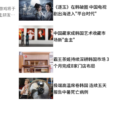
异不大，旨
《逐玉》在韩破圈 中国电视
该游戏将于
并参与东京
剧出海进入"平台时代"
自主研发
在中国和越
产业技术力
，该作品备
延期和期待
最重要的策
中国藏家成韩国艺术收藏市
市场的转
场新"金主"
空中战斗和
成果，也是
|S、
霸王茶姬持续深耕韩国市场 3
愿望清单突破
个月完成8家门店布局
激烈的类
“全球主机
色沙漠》的
向全球水平
极端高温席卷韩国 连续五天
通过自主引
报告中暑死亡病例
存在。全球
竞争对手的
布向全球玩
全球游戏迷评
编辑。