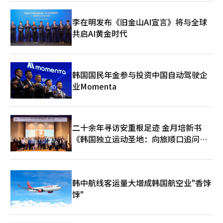
认申请时间及可使用的地区和行业。※ 本报道经人工智能（AI）系
统翻译与编辑。
李在明发布《旧金山AI宣言》将与全球
共启AI黄金时代
韩国国民年金参与投资中国自动驾驶企
业Momenta
二十余年寻访安重根足迹 金月培新书
《韩国独立运动圣地：向旅顺口追问历
史》出版
韩中航线客运量大增成韩国航空业"香饽
饽"