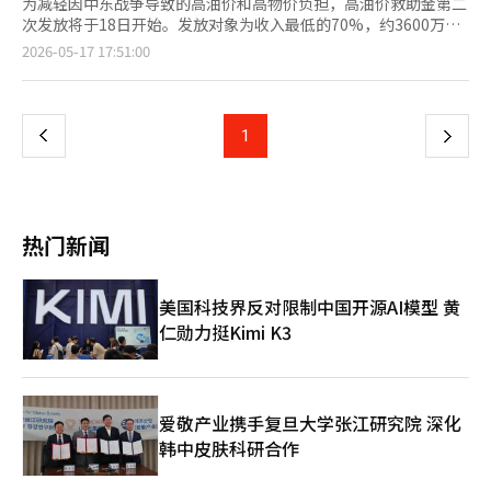
为减轻因中东战争导致的高油价和高物价负担，高油价救助金第二
次发放将于18日开始。发放对象为收入最低的70%，约3600万
人。 根据行政安全部的说法，第二次发放的对象是根据2026年3月
页
2026-05-17 17:51:00
征收的健康保险费个人负担金额的家庭总和来确定的。 单职工的
职工参保者，健康保险费为1人家庭13万元，2人家庭14万元，3人
一
家庭26万元，4人家庭32万元以下的可获得救助金。地区参保者的
标准为1人家庭8万元，2人家庭12万元，3人家庭19万元，4人家庭
上
1
下
22万元以下。 为了不让双职工等多收入家庭处于不利地位，适用
增加1名家庭成员的标准。例如，包含2名职工的4人家庭，若符合
一
5人家庭标准39万元以下，则可获得救助金。 不过，去年财产税课
税标准总额超过1.2亿韩元或金融收入总额超过2000万韩元的高资
页
产者将被排除在外。 救助金金额根据居住地区不同而有所差异。
热门新闻
首都圈居民可获得10万元，非首都圈居民可获得15万元。人口减
少地区的优待支持地区居民可获得20万元，特别支持地区居民可获
得25万元。 申请期限为7月3日。第一轮发放对象的低保家庭和单
美国科技界反对限制中国开源AI模型 黄
亲家庭等弱势群体中尚未申请的人也可以在此期间申请。救助金的
仁勋力挺Kimi K3
使用期限为8月31日，逾期未使用的金额将作废。 申请方式与去年
民生恢复消费券类似。若希望通过信用卡或借记卡发放，可通过卡
公司网站、应用程序、客服中心、自动语音服务等进行申请。为了
减少第一周的拥堵，将根据出生年份的末尾数字实施按周申请制。
使用地区限制为户籍所在地的地方自治团体。使用地点为年营业额
爱敬产业携手复旦大学张江研究院 深化
30亿韩元以下的加盟店和小商户店铺。不过，加油站可在没有营业
韩中皮肤科研合作
额限制的情况下使用。 此次救助金旨在减轻高油价和物价上涨的
负担，同时补充地区消费。由于使用期限已确定，受益者需提前确