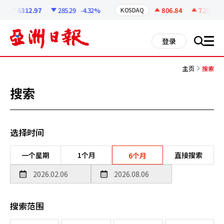
코
인
6312.97
285.29
-4.32%
806.84
7.25
+0.
KOSDAQ
정
보
all
登录
搜
men
索
主页
搜索
搜索
选择时间
一个星期
1个月
直接搜索
6个月
搜索范围