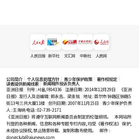
人民日报
新华社
文汇网
中新社
人民网
公司简介
个人信息处理方针
青少年保护政策
著作权规定
新闻稿件投诉负责人
读者提供新闻线索
亚洲日报
刊号 : 서울,아04336
注册日期 : 2014年12月29日
《亚洲
|
|
|
日报》发行人及总编辑 : 郭永吉、梁圭铉
地址 : 首尔市
钟路区钟路5
|
街13号三共大厦11楼
创刊日期 : 2007年11月15日
青少年保护负责
|
|
人 : 王海纳 电话 : 02-739-2171
《亚洲日报》将遵守互联网新闻委员会制定的伦理纲领。
本网站所
|
刊登的各种新闻、信息和各种专题专栏内容, 均受《著作权法》
保护,
未经协议授权, 禁止随意转载、复制和散布使用。
邮件 :
|
dongclub@ajunews.com