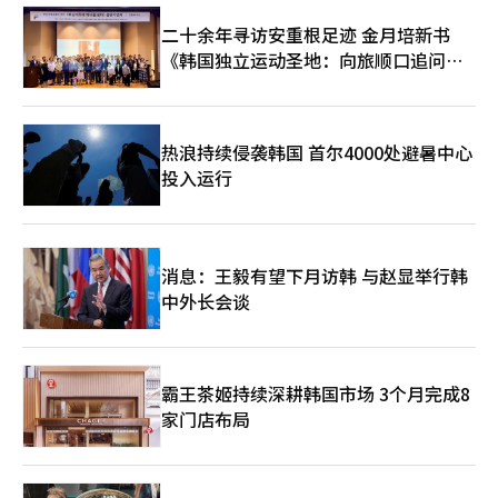
二十余年寻访安重根足迹 金月培新书
《韩国独立运动圣地：向旅顺口追问历
史》出版
热浪持续侵袭韩国 首尔4000处避暑中心
投入运行
消息：王毅有望下月访韩 与赵显举行韩
中外长会谈
霸王茶姬持续深耕韩国市场 3个月完成8
家门店布局