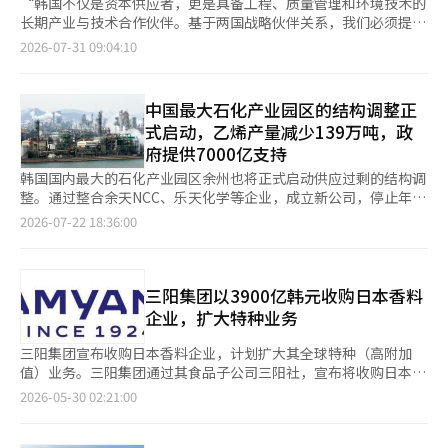
“韩国不仅是资本供应者，更是具备工程、质量管理和环境技术的
长期产业与技术合作伙伴。基于两国战略伙伴关系，我们必须提升
矿业和旅游业的整体价值链。” 被认为是下任蒙古总统有力候选
2026-07-31 09:04:10
人的戈姆博扎布·赞丹沙塔尔前总理在22日于蒙古乌兰巴托接受本
报记者采访时提出了国家经济体质改善的构想。他强调，要摆脱单
纯的原矿开采和游客数量为主的短期增长模式，转而结合技术转
中国最大石化产业园区的结构调整正
移、精炼加工和高附加值旅游的“产业结构转型”。 赞丹沙塔尔
式启动，乙烯产量减少139万吨，政
前总理指出，蒙古在铜、铀、稀土、钨、锂和高纯度石英等关键矿
府提供7000亿支持
物方面具有卓越的地质潜力。然而，他表示：“价值并不来自于简
单的原矿出口”，并将精密勘探、精炼技术和长期需求结合的“价
韩国国内最大的石化产业园区余州也将正式启动供应过剩的结构调
值链提升”视为必需的课题。 作为推动价值链提升的投资标准，
整。通过整合余天NCC、乐天化学等企业，成立新公司，停止年产
他提出了“技术转移”和“共生（ESG）”。赞丹沙塔尔前总理强
139万吨的乙烯生产设施的运营。在此过程中，企业将投入约8000
2026-07-22 18:36:00
调：“投资的成败取决于蒙古能留下什么能力。需要从项目第一天
亿韩元的自救努力，政府也将提供超过7000亿韩元的金融、税收
起就反映环境和社会标准，并培养地方就业和本地供应链的企
和研发支持。 工业通商部于20日批准了余天NCC、乐天化学、汉
业。” 这一投资标准与最近在博尔干艾马克巴扬诺尔松进行战略
华解决方案、DL化学等四家公司提交的“余州1号石油化工项目重
矿物勘探的韩国企业“博洛尔吉奥（Bolor Geo）”的本地化战略
组计划”，并于22日向产业竞争力强化关系部长会议报告。这是继
三阳集团以3900亿韩元收购日本香料
相吻合。博洛尔吉奥从勘探初期就实施水资源使用合同、地方居民
今年2月HD现代石油银行、HD现代化学和乐天化学参与的大山1号
企业，扩大特种业务
招聘、幼儿园建设捐赠等量身定制的ESG项目，与当地政府和居民
项目之后，第二个获得批准的石化业务重组案例。 此次业务重组
建立了深厚的信任。 赞丹沙塔尔前总理表示：“社会接受性不是
的核心是将分散在余州地区的基础材料和下游业务整合为一个法
三阳集团宣布收购日本香料企业，计划扩大其全球特种（高附加
在决策结束后通过捐赠来获得的，而是通过透明性和一致的执行来
人。乐天化学将对余州工厂的石脑油裂解设施（NCC）及聚乙烯
值）业务。三阳集团通过其食品子公司三阳社，宣布将收购日本香
实现的。”他评价称：“能够给当地社区带来实质性价值的负责任
（PE）、聚丙烯（PP）等基础材料业务进行物质分割。汉华解决
料和香化专业公司Soda Aromatic的100%股份。此次收购的股份
2026-05-30 02:21:00
的韩国企业，才是蒙古矿业提升的核心合作伙伴。” 赞丹沙塔尔
方案和DL化学将各自持有的PE和用于粘合剂、涂料的树脂等下游
包括东丽和三井物产持有的Soda Aromatic全部股份，收购金额约
前总理指出，旅游业是多元化经济结构、减少对原材料价格周期依
业务进行实物出资，整合至余天NCC，成立新公司。 在未来三年
为410亿日元（约3900亿韩元）。双方计划在下个月底至七月初完
赖的关键支柱。2019年，蒙古旅游业占国内生产总值（GDP）的
的业务重组期间，余天NCC将停止运营其持有的两处乙烯生产设