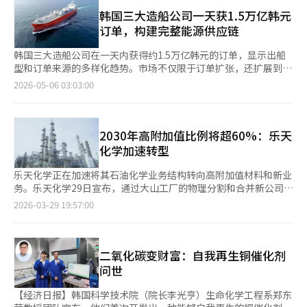
成相关行政手续和业务调整。Soda Aromatic是一家总部位于日本
7.2%和就业的7.6%。与大型矿业不同，旅游业的收入可以广泛分
施，减少的生产能力为年产139万吨。同时，低附加值通用产品的
东京的企业，被认为是日本五大香料公司之一。该公司主要从事食
韩国三大造船公司一天获1.5万亿韩元
散到导游、牧民家庭和地方中小企业，具有战略价值。 他指出，
生产设施也将停止运营，提高其余设施的运行率，以改善生产效率
品香料、香水和化妆品等香化产品的生产，以及香料和香化核心原
订单，构建完整能源供应链
蒙古旅游业要想实现增长，必须摆脱现有的数量增长模式。以低价
和盈利能力。 企业将投入约8000亿韩元的自救努力和投资。余天
料——内酯等香料化学品的业务。公司在日本、中国、台湾、泰国
套餐为主的短期访问不仅会破坏自然环境，也无法给当地居民带来
NCC的股东汉华解决方案和DL化学将各自进行2725亿韩元的增
和新加坡等五个亚洲国家设有七个生产基地，向超过1000家客户
韩国三大造船公司在一天内获得约1.5万亿韩元的订单，显示出船
实质性好处。他表示：“一年的快速增长不应等同于长期竞争
资，总计5450亿韩元，用于偿还余天NCC的现有债务。为了实现
提供产品。通过此次收购，三阳社将摆脱以糖、面粉和淀粉等基础
型和订单来源的多样化趋势。市场不仅限于订单扩张，还扩展到能
力”，并呼吁政策转向“高附加值、低影响的旅游”，不仅关注入
供应链稳定的管道和基础设施建设及高附加值产品转型，将投入
原料为中心的食品业务结构，向香料和香化等高附加值领域拓展。
源运输和储存基础设施。据业内消息，HD韩国造船海洋、韩华海
2026-05-06 03:03:00
境人数，还要衡量停留天数、人均消费、回访率和对地方社区的收
2532亿韩元。 政府也将联合相关部门启动超过7000亿韩元的支持
三阳集团计划减少建立海外业务网络所需的时间和风险，并为在日
洋和三星重工分别从不同地区的船东获得了能源相关船型的订单。
入贡献。 他指出，最理想的目标市场是蒙古的三大旅游市场之一
计划。债券金融机构将支持4500亿韩元规模的新资金和协议债务
本和中国等亚洲市场的扩展以及进入北美和欧洲等发达市场奠定基
HD韩国造船海洋从KSS海运获得了3艘超大型气体运输船
——“韩国”。今年1月至5月，访问蒙古的韩国游客达到27,837
的偿还宽限，以促进设施整合和高附加值产品转型。贸易保险公社
础。三阳社食品集团代理负责人郑志石表示：“我们将有机结合双
（VLGC）的订单，总额约5000亿韩元。VLGC因全球气体贸易的
人，占所有外国游客的约9.5%。 赞丹沙塔尔前总理表示：“韩国
将扩大2000亿韩元规模的进口保险支持，最高可享受30%的进口
方的技术和业务能力，为客户提供差异化的解决方案，力争成为综
扩大而需求稳定。韩华海洋从非洲船东获得了3艘超大型氨运输船
2030年高附加值比例将超60%：乐天
市场适合提供完全脱离城市生活的体验。”他强调，可以发展包括
保险费折扣，并将保证额度提高至最高2倍。 在企业分割、合并和
合食品解决方案企业。”他还表示：“未来我们将积极寻求进一步
（VLAC）的订单，总额约5000亿韩元。氨作为下一代无碳燃料，
化学加速转型
在广袤自然中获得心理安宁的“草原疗法”、保护性旅游、高端排
资产转移过程中，法人税和地方税的负担也将减轻。资产出售时的
投资和增长机会，以扩大全球特种业务。”此外，三阳集团会长金
预计未来运输需求将增加。三星重工与亚洲船东签订了约4800亿
毒和科学研究旅游等四大定制概念。※ 本报道经人工智能（AI）系
纳税递延期限将延长，结转亏损的抵扣限额将提高，同时购置税和
允在今年一月的新年活动中表示：“我们必须加快半导体、个人护
韩元的浮式液化天然气（LNG）储存和再气化装置（FSRU）建造
乐天化学正在加速将其石油化学业务结构转向高附加值材料和新业
统翻译与编辑。
登记许可税将最高减免100%。到今年年底，进口石脑油和石脑油
理、环保材料等高附加值特种业务的扩展和全球化进程。”并将特
合同。FSRU作为海上终端，建设周期短，适合应对电力供应。此
务。乐天化学29日宣布，通过大山工厂的物理分割和合并新公司，
生产用原油也将适用零关税。还将支持简化许可程序和放宽就业维
种业务的提升作为集团经营方针之一。※ 本报道经人工智能（AI）
次订单的意义在于不仅船型多样化，订单来源也扩展到非洲，显示
将重组石油化学业务结构并推进高附加值业务转型。此前，乐天化
2026-03-29 19:57:00
持补贴的条件，以及在职人员的转型培训。 对于获得业务重组批
系统翻译与编辑。
出全球能源需求的扩散。随着人工智能数据中心的扩展，电力需求
学于26日公告，将大山工厂业务分割成立“乐天化学大山石化（暂
准的企业，提交的研发项目中有3个中长期必需的有前景的项目将
增加，LNG发电需求扩大，LPG和氨等能源运输需求也在增加。造
定名）”并与HD现代化学合并。此次重组不仅是业务重组，更是
从今年开始获得支持。此外，还将推进中长期高附加值、环保转型
船业的业务范围从运输船扩展到部分海上储存和供应设施。根据克
加强从原料到产品的垂直整合，旨在将业务结构从通用石油化学转
的大规模研发项目，鼓励企业在高附加值、环保领域进行新投资。
拉克森研究，新船价格指数最近突破180，显示出造船公司在高附
向高附加值。此举将提高制造成本竞争力，改善盈利能力，并增强
二氧化碳变财富：自我再生铜催化剂
政府认为，通过业务重组将缓解供应过剩，提高生产效率和盈利能
加值船型上的合同优势。此次三大造船公司获得的订单单价高，表
应对全球石油化学市场波动的能力。中长期目标是到2030年将功
问世
力。新公司计划以医疗用低密度聚乙烯（LDPE）和用于医疗、食
明其在高附加值能源船型上的质的增长。造船业界人士表示，韩国
能性材料比例提高到60%以上，推动向特种化学企业转型。子公司
品、卫生用的点粘合剂的聚烯烃弹性体（POE）等高附加值、环保
造船公司正扩大高附加值船舶的订单组合，选择性接单策略已被验
乐天工程塑料将在全罗南道的栗村产业园区建设年产50万吨的国内
【经济日报】韩国科学技术院（院长李光亨）生命化学工程系郑东
产品为中心，转型其业务结构。 同时，工业部预计，在整合运营
证，未来盈利能力有望改善。※ 本报道经人工智能（AI）系统翻译
最大复合材料工厂，供应适用于移动和IT等核心产业的高功能性材