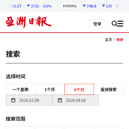
코
인
6258.57
37.81
-0.6%
798.8
2.87
-0.36%
KOSDAQ
정
보
all
登录
搜
men
索
主页
搜索
搜索
选择时间
一个星期
1个月
直接搜索
6个月
搜索范围