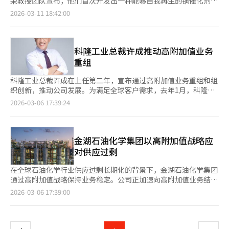
荣教授团队宣布，他们首次开发出一种能够自我再生的铜催化剂技
和自救努力得以实施后，长期亏损的营业利润将在业务重组期间后
与编辑。
料。在氢能领域，计划年内逐步建设四座氢燃料电池发电站，并通
术，用于将二氧化碳转化为高附加值化学燃料。这种技术解决了在
转为盈利，债务比率也将大幅降低。 政府计划在大山和余州之
2026-03-11 18:42:00
过高压氢气出货中心加强供应链基础。电池、半导体和人工智能相
将工厂排放的二氧化碳转化为乙烯和乙醇等C2化合物过程中，催
后，迅速推进蔚山地区的业务重组讨论。将制定包含石油化工供应
关材料业务也将扩大，增加高端铜箔和AI用高附加值电路板的供
化剂性能下降的难题。研究发现，铜催化剂在反应过程中表面结构
链稳定、高附加值、环保转型、地区经济和就业支持等内容的化学
应，同时扩充半导体工艺核心材料显影液(TMAH)的生产能力。乐
会不断变化，导致性能下降。然而，通过在电解质中注入微量铜离
产业综合对策，计划在今年下半年出台。 工业部副部长文信学表
天化学表示，将通过业务结构合理化，确保本源竞争力，加速向高
子，可以实现催化剂的自我再生，保持长期稳定的性能。这一研究
科隆工业总裁许成推动高附加值业务
示：“主动、自主的结构调整是前所未有的道路，将成为产业政策
附加值为中心的特种化学企业扩展。※ 本报道经人工智能（AI）系
为韩国在预计到2040年达到800万亿韩元的全球CCU市场中占据技
层面的重要里程碑。”他还表示：“尽管面临困难的内外部环境，
重组
统翻译与编辑。
术优势提供了重要契机。CCU技术是循环经济的核心，美国和欧洲
感谢所有企业坚持推进业务重组项目。政府将以责任感支持业务重
等主要国家正在大力投资以实现商业化。韩国政府也在积极推动相
组计划的顺利实施。” 他还强调：“为了确保石油化工产业结构
科隆工业总裁许成在上任第二年，宣布通过高附加值业务重组和组
关立法和产业发展。郑教授表示，这项技术无需复杂工艺或高电压
调整的成功，所有工业园区都需要参与这一业务重组，而不是无偿
织创新，推动公司发展。为满足全球客户需求，去年1月，科隆工
条件，仅通过调节电解质即可实现，大大提高了CCU工艺的能源效
搭便车。”并表示：“在大山和余州之后，将迅速推进蔚山地区的
业决定投资约300亿韩元在越南轮胎帘线厂增加热处理设备。此举
2026-03-06 17:39:24
率和经济性。研究成果已发表在《美国化学会志》上，受到国际关
业务重组讨论，竭尽全力使我们的石油化工产业恢复竞争力，实现
将使该厂的年产能从3.6万吨提高到5.7万吨。同年6月，公司还投
注。※ 本报道经人工智能（AI）系统翻译与编辑。
再度腾飞。”※ 本报道经人工智能（AI）系统翻译与编辑。
资约340亿韩元在金泉二厂建设mPPO生产设施，预计今年第二季
度完工。该设施将支持AI芯片和6G通信等技术需求。此外，科隆
工业停止了通用聚酯切片的直接生产，转向外包，以重组业务组
金湖石油化学集团以高附加值战略应
合，专注于高附加值产业材料。许成还推动企业竞争力的组织创
对供应过剩
新。去年1月，合并了子公司科隆Glotech的汽车材料和零部件业
务，扩大了全球销售网络。去年11月，公司决定与子公司科隆ENP
在全球石油化学行业供应过剩长期化的背景下，金湖石油化学集团
合并，预计今年4月完成。许成自上任以来，优先推动“全球水平
通过高附加值战略保持业务稳定。公司正加速向高附加值业务结构
的运营效率”，并设立专门组织。科隆工业表示，公司在许成的领
转型。据业内人士透露，金湖石油化学专注于提升SSBR（溶聚丁
页
2026-03-06 17:39:00
导下，正在执行未来中长期增长路线图，并将继续努力提升产品附
苯橡胶）的竞争力。SSBR是一种高功能性合成橡胶，适用于电动
加值。※ 本报道经人工智能（AI）系统翻译与编辑。
车轮胎，能改善磨损、燃油效率和耐久性。公司去年完成了3.5万
一
吨的SSBR扩产，并于今年一季度开始商业化生产。金湖三井化学
为增强中长期竞争力，扩大了MDI的生产能力。去年决定投资10万