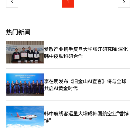
上
1
下
吨的去瓶颈化项目，计划在2024年再扩产20万吨，总计增加30万
吨的产能。金湖聚合化学通过7万吨EPDM扩产，建立了年产31万
一
吨的生产体系。EPDM是一种高功能性特种合成橡胶，广泛应用于
汽车、船舶和工业领域。公司计划通过扩大特种产品和工艺创新来
页
增强盈利能力和成本竞争力。金湖PNB化学也在调整业务结构以适
热门新闻
应市场变化，专注于环保产品的开发和商业化。与东成化学的合资
公司DNK化学通过“休格林”品牌销售PF板材，并获得低碳认
证，进军环保建筑材料市场。在休闲领域，金湖度假村通过持续投
爱敬产业携手复旦大学张江研究院 深化
资和扩展体验型内容，增强客户体验，致力于成为综合休闲平台。
韩中皮肤科研合作
金湖石油化学集团表示：“我们在各业务领域积累的竞争力使我们
能够稳定应对挑战。我们专注于技术、质量和客户信任，寻求可持
续的增长方向。”※ 本报道经人工智能（AI）系统翻译与编辑。
李在明发布《旧金山AI宣言》将与全球
共启AI黄金时代
韩中航线客运量大增成韩国航空业"香饽
饽"