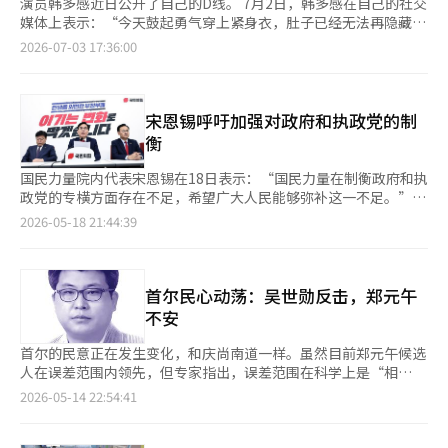
演员韩多感近日公开了自己的D线。 7月2日，韩多感在自己的社交
媒体上表示：“今天鼓起勇气穿上紧身衣，肚子已经无法再隐藏
了。” 她还提到：“我已经通过了妊娠糖尿病的检查，宝宝也在
2026-07-03 17:36:00
健康成长。至今我仍然不敢相信自己是准妈妈。” 她补充
道：“当然，和以前不同，活动变得迟缓，身体也比较沉重。但我
依然积极面对这一切。” 此外，韩多感对其他准妈妈们表
示：“虽然会很辛苦，但这一刻不会再重来，所以让我们珍惜每一
宋恩锡呼吁加强对政府和执政党的制
天。” 在今年4月，韩多感曾在社交媒体上分享：“在漫长的演艺
衡
生涯中，第一次以这样的心情发文。20岁出道，忙于追逐梦想的
我，在41岁时结婚，今年结婚6年，终于迎来了上天的祝福，怀上
国民力量院内代表宋恩锡在18日表示：“国民力量在制衡政府和执
了孩子。” 她还表示：“虽然现在仍然不敢相信，但这确实是事
政党的专横方面存在不足，希望广大人民能够弥补这一不足。”
实。为了分享这一感恩和奇妙的时刻，我决定发文。” 她进一步
宋恩锡在国会召开记者见面会时强调：“6·3地方选举是制衡危险
2026-05-18 21:44:39
说道：“根据目前的情况，我可能是娱乐圈中年龄最大的女演
的李在明政权和不安的共同民主党的选举。阻止起诉撤销和税收暴
员。”并表示：“非常感谢上天在这个晚期给予我如此大的祝福和
击、遏制罢工风波的选择就是国民力量。” 他提到，自李在明政
礼物。” 韩多感于2020年与比自己大一岁的商人结婚。 她于1999
府成立以来，政府和执政党强行通过了包括广播三法、黄信封法
年通过电视剧《为了爱情》出道，曾在《屋塔房的皇太子》、《九
（修订劳动法第2、3条）和司法三法等立法。他指出：“现在为了
首尔民心动荡：吴世勋反击，郑元午
尾狐：狐女传》、《黄金交叉》、《阿斯杜利安》等剧中活跃。※
消除总统一人的犯罪，竟然要动用国家的权力强行撤销起诉，只有
不安
本报道经人工智能（AI）系统翻译与编辑。
人民给予的强烈警告才能阻止政权的专横。” 此前，民主党于上
月30日提出了“针对尹锡悦政权检察机关等的操纵调查和操纵起诉
首尔的民意正在发生变化，和庆尚南道一样。虽然目前郑元午候选
疑惑真相调查的特别检察法案”。根据该法案，特别检察官可以接
人在误差范围内领先，但专家指出，误差范围在科学上是“相
收《双方流向北韩资金事件》和《大长洞、威里、白贤洞开发腐败
同”的。 然而，长期观察选举的人都知道，重要的不是当前的数
2026-05-14 22:54:41
疑惑》等法案中规定的案件，并决定是否提起或维持起诉。 反对
字，而是趋势。最近的民调显示，吴世勋候选人在短短几周内将差
派对此表示强烈反对，认为赋予特别检察官决定起诉维持权的做法
距缩小了一半。政治界所称的“黄金交叉”可能性开始在现实政治
是“撤诉特别检察”，认为这是试图利用特别检察官撤销李在明总