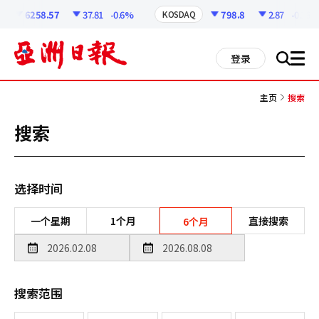
코
인
6258.57
37.81
-0.6%
798.8
2.87
-0.36%
KOSDAQ
정
보
all
登录
搜
men
索
主页
搜索
搜索
选择时间
一个星期
1个月
直接搜索
6个月
搜索范围