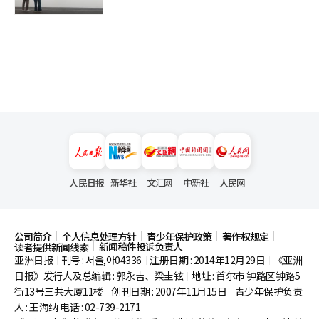
人民日报
新华社
文汇网
中新社
人民网
公司简介
个人信息处理方针
青少年保护政策
著作权规定
新闻稿件投诉负责人
读者提供新闻线索
亚洲日报
刊号 : 서울,아04336
注册日期 : 2014年12月29日
《亚洲
|
|
|
日报》发行人及总编辑 : 郭永吉、梁圭铉
地址 : 首尔市
钟路区钟路5
|
街13号三共大厦11楼
创刊日期 : 2007年11月15日
青少年保护负责
|
|
人 : 王海纳 电话 : 02-739-2171