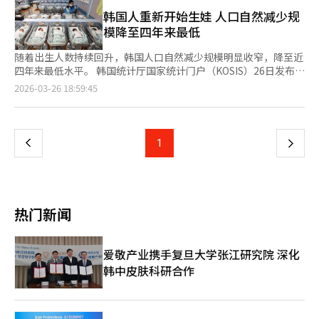
中显现。 实际上，首尔本来就是一个摇摆不定的城市。在全国选
统作为被告的案件的行为，认为此次特别检察行为侵犯了司法独
举中，似乎倾向于进步派，但在地方选举中，选民会重新审视“谁
韩国人重新开始生娃 人口自然减少规
立。 宋恩锡接着提到民主党在各地方自治团体候选人中提名的人
能管理首尔”。许多选民更看重生活和城市管理能力，而非情感和
模降至四年来最低
员，呼吁：“我们必须在此次选举中对民主党提名无能且缺乏品格
意识形态。因此，首尔的选举总是充满变数，结果往往难以预测。
的人进行审判。如果认为国家危险、未来不安，请与国民力量一起
此次选举亦是如此。从现场氛围来看，民主党的组织能力确实强
随着出生人数持续回升，韩国人口自然减少规模明显收窄，降至近
支持我们。” 此外，他还提到最近民调支持率反弹的情况，表
大。即使在传统保守地区如瑞草和江南，民主党候选人的活动也非
四年来最低水平。 韩国统计厅国家统计门户（KOSIS）26日发布的
示：“我已要求候选人以自信和迫切的态度真诚地参与选举。虽然
常积极。他们在街头奔走，拜访居民，走访小巷。相比之下，国民
数据显示，今年1月韩国人口自然减少5539人，即死亡人数
页
2026-03-26 18:59:45
目前仍有不足，但如果以这样的态度继续努力，我认为‘黄金交
力量则相对安静。乍一看，民主党似乎更有优势。 然而，有一个
（3.2454万人）多于出生人数（2.6916万人）。从地区分布来看，
叉’也是可能的。”※ 本报道经人工智能（AI）系统翻译与编辑。
奇怪的现象。尽管民主党候选人积极活动，市民的反应却出乎意料
全国共有4个地区实现人口自然增长，包括首尔、仁川等；其余13
一
地冷淡，几乎是无动于衷。这种情况确实让人感到气氛微妙，似乎
个地区则出现自然减少。 值得注意的是，今年1月人口自然减少规
有一种“再观察一下”的距离感。 这与李在明政府上任以来的多
模为2022年1月（5205人）以来最低，呈现出逐步放缓趋势。与去
上
1
下
次混乱并不无关系。房地产政策的混乱、起诉撤销争议、过度的政
年10月（7848人）、11月（9998人）和12月（1.2533万人）相
治斗争傲慢等都是典型例子。不到一年的执政，政府已经显露出疲
比，降幅明显收窄；与去年同期（1.5306万人）相比，减少规模更
一
态的信号。 当然，这并不意味着可以轻视民主党。实际上，现在
缩小近1万人。 分析人士认为，这主要得益于出生人数的持续增
才是真正的开始。进步阵营在感受到危机时，往往会展现出惊人的
长。据韩国国家数据处近日发布的人口动向数据，今年1月出生人
页
凝聚力。历史上的选举中，尤其是首尔，投票率越高，民主党越
口为2.6916万人，同比增加11.7%，为近七年来同期最高水平。1
热门新闻
强。现场感受到的民主党支持者的积极性也不容小觑。因此，吴世
月总和生育率同比上升0.1个百分点至0.99，创下自2024年开始月
勋候选人目前最需要警惕的是过于乐观。进入误差范围并不意味着
度统计以来的同月最高纪录。 业内普遍认为，出生回升与1991年
胜利，而是意味着真正的斗争开始了。 然而，吴世勋候选人也有
至1995年出生的“回声婴儿潮”一代（第二波婴儿潮）进入30岁
爱敬产业携手复旦大学张江研究院 深化
明显的优势，那就是“验证”。郑元午候选人尚未在全体首尔选民
婚育高峰密切相关，婚姻登记量的增加直接带动了出生人数上升。
韩中皮肤科研合作
中得到充分验证。选举临近，任何新的争议或变量，所谓的“隐藏
数据显示，1月婚姻登记量为2.264万对，同比增加12.4%，为
陷阱”何时会出现，仍然无人知晓。 虽然郑元午在城东区有行政
2018年（2.437万对）以来同月最高。 在此背景下，外界对人口结
经验，但他是否准备好管理这样一个庞大的城市仍然是一个问题。
构出现“黄金交叉”重燃期待。自2019年11月起，韩国人口已连
尤其是对于最近引发争议的各种疑虑和政策混乱，他并没有给出明
续75个月出现自然减少；以年度计算，自2020年步入“死亡交