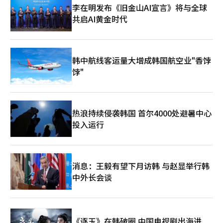
确的回应，而是采取了回避的态度。 关于暴雪应对争议、坎昆出
叉”（死亡人数多于出生人数）以来，人口已连续六年下滑。人口
李在明发布《旧金山AI宣言》将与全球
差问题、再开发和交通承诺的可行性、城东区智能休闲中心预算问
自然减少规模在2022年至2024年间维持在12万人左右，去年收窄
共启AI黄金时代
题等，选民们关心的事项不在少数，但郑候选人有时却以原则性回
至10万人。 不过，专家提示，尽管短期内出生人数有所回升，但
答或政治攻势来应对，受到批评。首尔市长选举是“验证”的舞
低生育与老龄化的结构性问题依然根深蒂固，人口趋势能否实现持
台，而非“形象”的舞台。选民将在最后时刻关注候选人的态度和
续性逆转仍存在较大不确定性。韩国国会预算政策处去年发布的
解释能力。 相比之下，吴世勋已经担任过四届首尔市长，也曾担
《人口展望（2025—2045）》报告预测，受婚姻登记量增加推
韩中航线客运量大增成韩国航空业"香饽
任国会议员，经历过两次落选。从政治上看，他几乎已经被解剖完
动，今年出生率有望出现明显反弹，这一态势或将延续至2030年
毕。喜欢他的人和不喜欢他的人都已经了解他，似乎不会有新的突
饽"
前后。但从长远来看，总和生育率可能在0.92左右趋于稳定，仍远
破。 在政治中，验证是一把双刃剑。它既会留下伤痕，也会带来
低于维持人口规模所需的2.1替代水平。
安全感。尤其是在像首尔这样的大城市，“熟悉的能力”往往成为
强大的武器。市民们往往更愿意投票给管理者而非革命者。 因
此，这次首尔市长选举不仅仅是简单的阵营对决，而是“凝聚
热浪持续侵袭韩国 首尔4000处避暑中心
力”和“安全感”的较量。民主党将凭借组织和热情发起攻势，而
投入运行
吴世勋则将以经验和城市管理能力进行回应。 从目前的趋势来
看，黄金交叉的可能性确实存在。然而，首尔选举的最后一周总是
出乎意料。因此，吴世勋的竞选团队不应放松警惕。首尔总是在最
后时刻改变心意。※ 本报道经人工智能（AI）系统翻译与编辑。
消息：王毅有望下月访韩 与赵显举行韩
中外长会谈
《逐玉》在韩破圈 中国电视剧出海进