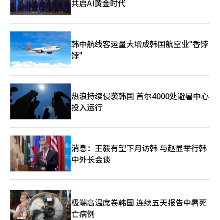
共启AI黄金时代
韩中航线客运量大增成韩国航空业"香饽
饽"
热浪持续侵袭韩国 首尔4000处避暑中心
投入运行
消息：王毅有望下月访韩 与赵显举行韩
中外长会谈
极端高温席卷韩国 连续五天报告中暑死
亡病例