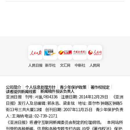
人民日报
新华社
文汇网
中新社
人民网
公司简介
个人信息处理方针
青少年保护政策
著作权规定
新闻稿件投诉负责人
读者提供新闻线索
亚洲日报
刊号 : 서울,아04336
注册日期 : 2014年12月29日
《亚洲
|
|
|
日报》发行人及总编辑 : 郭永吉、梁圭铉
地址 : 首尔市
钟路区钟路5
|
街13号三共大厦11楼
创刊日期 : 2007年11月15日
青少年保护负责
|
|
人 : 王海纳 电话 : 02-739-2171
《亚洲日报》将遵守互联网新闻委员会制定的伦理纲领。
本网站所
|
刊登的各种新闻、信息和各种专题专栏内容, 均受《著作权法》
保护,