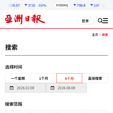
코
인
6258.57
37.81
-0.6%
798.8
2.87
-0.36%
KOSDAQ
정
보
all
登录
搜
men
索
主页
搜索
搜索
选择时间
一个星期
1个月
直接搜索
6个月
搜索范围