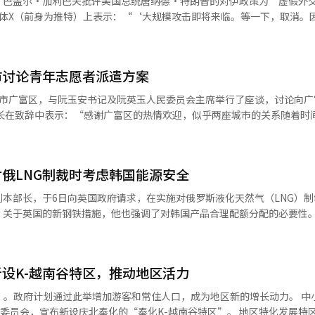
巴盖尔·加利巴夫批评美国总统唐纳德·特朗普的对伊政策为‘虚假外交’。
还将举办'KOFST下一代校友论坛（YGF·YPF）'，支持年轻科学技术
信息的临时禁令。 OpenAI则表示“没有使用苹果的商业秘
媒体X（前身为推特）上表示：“‘大规模攻击即将来临。等一下，取消。
）系统翻译与编辑。
同”，请求法院驳回诉讼。※ 本报道经人工智能（AI）系统翻译与编辑
交”。 他进一步表示：“以威胁、食言和假新闻作为杠杆
演。” 加利巴夫的发言是针对特朗普总统声称“在推迟对
根据中东国家的请求，推迟了对伊朗的攻
市讨论青年志愿者派遣方案
进行了长时间的谈判，交流顺利进行。”不过，他也警告称：“如果没有
港市广富区，与阮玉安书记及阮英玉人民委员会主席举行了座谈，讨论向广
。※ 本报道经人工智能（AI）系统翻译与编辑。
书馆的良好运营。” 阮书记回应道：“广富区用人公共数字图书
要空间，对培养地方人才贡献良多。希望在已有的宝贵成果基础上，两座
区的
俄LNG制裁时考虑韩国能源安全
的良好契机，希望
本部长，于6日向英国政府请求，在实施对俄罗斯液化天然气（LNG）制
长。” 青年志愿者团将进行在“岘港市广富区用人公共数
。关于英国的新钢铁措施，他也强调了对韩国产品合理配额分配的必要性
，并进行市代表角色“乔阿龙”的宣传活动。同时还将开展传播韩国文化
韩国商会与英国新任通商部长阿纳斯·萨瓦尔进行了视频会议，讨论了两
当地居民进行联合演出，介绍韩国民俗游戏等。 随后，李相日市长参观了位
瓦尔部长的就任，并讨论两国间的贸易合作方案。余本部长对英国计划于2
建成的“岘港市广富区用人公共数字图书馆”，了解其运营情况。 “岘港市广富
和保险等服务的全面禁令表示了担忧。他指出，如果制裁导致现有合同的
首个国际发展合作项目。该图书馆位于国际莲花村综合福利镇内，建筑面积
设K-越南谷特区，推动地区活力
定和能源安全。他还提到，最近欧盟发布的第21次对俄罗斯制裁方案中包
空间、阅览室和龙仁市宣传馆等设施。 国际莲花村综合福利镇是由国际
他建议，英国在实施制裁措施时，应充分考虑全球能源市场的稳定以及韩
政府计划通过此举增加游客和常住人口，成为地区新的增长动力。 中小企业部于
村，设有职业培训中心、韩文学校、幼儿园和老年护理院等设施。 李相日市长表
作。会议还讨论了英国的“新钢铁措施”。余本部长呼吁，应该为韩国钢
，宣布新设庆北奉化的“奉化K-越南谷特区”。 地区特化发展特区是根据