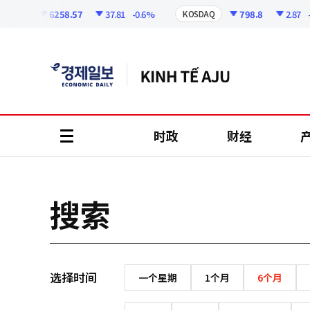
코
인
6258.57
37.81
-0.6%
798.8
2.87
-0.
SPI
KOSDAQ
정
보
时政
财经
all
menu
搜索
选择时间
一个星期
1个月
6个月