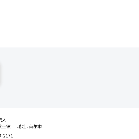
式。 通
划每年继续
扩大地方消
略。 强
注入直接活
，努力促进
促进生活人
责人
梁圭铉
地址 : 首尔市
|
-2171