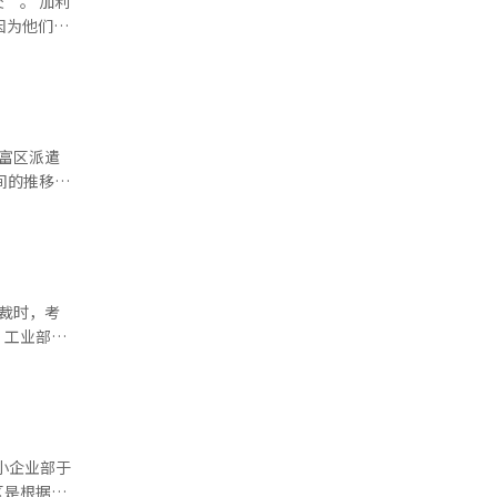
 加利
人员的交
因为他们想
。
达成协议，
富区派遣
城市成为共
裁时，考
。工业部表
的活动，包
国间的重要
027年1
履行受到影
约1686
含了关于韩
国企业面临
铁产品分配