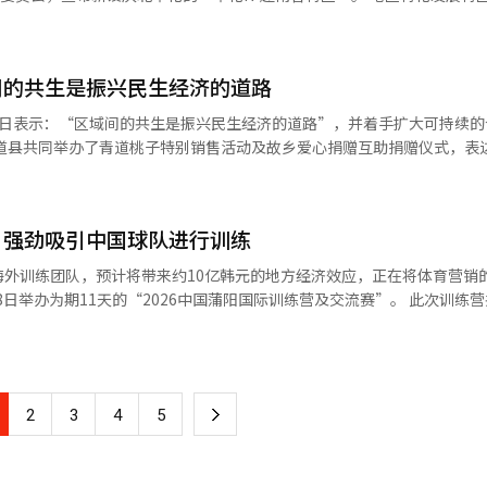
展合作项目以图书馆的形式落成，能够为广富区居民提供实际帮助，感到
由贸易协定（FTA）的互惠原则，为两国企业创造平衡的贸易环境。双
选择性地适用130项规制特例，以推动符合地方特色的特化项目。 此次新设
想。” 另外，国际莲花村的母体组织国际莲花村协会成立
国碳边境调整机制（CBAM）的引入等主要贸易议题进行了意见交流。未
韩越800年交流历史的项目。该项目将基于高丽时代在奉化定居的越南黎
市白岩面。目前，龙仁市已委托运营处仁区老年福利会馆。※ 本报道经人工智
前瞻性合作关系。※ 本报道经人工智能（AI）系统翻译与编辑。
结合历史、文化和休闲的国际交流型旅游中心。 奉化县将以此次特区设立
间的共生是振兴民生经济的道路
年实施K-越南谷建设、创平水库周边旅游开发、租赁型智能农场、白头大干疗
项目。将适用《出入境管理法》《国土规划法》《住房法》等10项规制特例
5日表示：“区域间的共生是振兴民生经济的道路”，并着手扩大可持续的
度性限制。 自1992年建交以来，韩越交流在经济和产业等
的新尝试。”他还表示：“我们将支持项目推进，使地区特化发展特区成
流，带来农户收入增加、地方经济活跃及扩大共生合作的实质性成果的民
心的运营和管理。”※ 本报道经人工智能（AI）系统翻译与编辑。
，强劲吸引中国球队进行训练
度关注，进一步增强了区域共生的意义。 尤其是市政府公务员、相关机构
难的农村经济提供支持，还被评价为城乡共生的典范。 当天的活动中，青道
海外训练团队，预计将带来约10亿韩元的地方经济效应，正在将体育营销
7人来到安山市，与李敏根市长会面，讨论两市间的合作扩大方案，并参与
、故
支国内外队伍的848名运动员参与，连同30名中国运动员的家长，共计87
当地社区将此次活动视为不仅仅是姐妹结缘的活动，而
品直销相结合的合作方式，得到了积
额为10万2906韩元，预计此次训练营期间的经济效应将达到约9亿940
济，同时也期待能够扩大市民能够感受到的经济合作，而非表面上的交流。 李
地的住宿设施和餐饮场所，还会参观旅游景点和传统市场，预计消费将扩
在安山市民和公务员的关注下取得了良好的成果，我感到非常有意义。” 他还
下
2
3
4
5
城市的经济、文化、行政交流，持续推进对市民有益的实质性合作项目，
英朗故居、Vland水上乐园、达山草堂、白莲寺、兵营城和哈梅尔纪念
此次
一
※ 本报道经人工智能（AI）系统翻译与编辑。