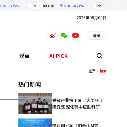
4
-0.75%
893.38
6.38
-0.71%
209.17
1.
JPY
CNY
2026年08月09日
登录
weibo
weixin
youtube
观点
AI PICK
搜
索
主页
搜索
热门新闻
爱敬产业携手复旦大学张江
研究院 深化韩中皮肤科研合
作
李在明发布《旧金山AI宣