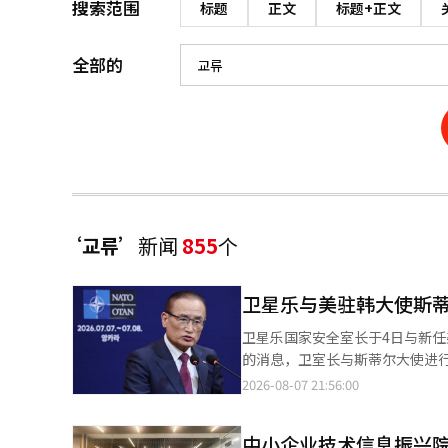
搜索范围
标题
正文
标题+正文
全部的
‘교류’
新闻
855
个
卫星乐与美驻韩大使斯
卫星乐国家安全室长于4日与新任美驻
的消息，卫室长与斯蒂尔大使进
外交部，并会见了赵炳宪部长。 虽然此次会晤主要是为了进行见面问候，但双方就韩美关系的发展方案进行了交流。
2026-08-07 21:56:00
作为外交官出身的卫室长与曾在布
本报道经人工智能（AI）系统翻
中小企业技术信息振兴院