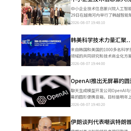
中小企业技术信息振兴院人工智能创新推进团
29日在越南河内举行了韩越智能制
动旨在为2026年正式启动的“
2026-08-07 19:48:10
奠定基础。 在越南的说明会上，约100名与会者，包括50多家当地制造企业的代表和越南政府官员，参与了此次活
动，并通过说明会发掘了2026年智能工厂预诊断
韩美科学技术力量汇聚…'U
建设的案例、越南当地咨询支持
技术需求和工艺难题。 此外，中小企业技术信息振兴院上月还招募了“2026智能工厂支持项目优秀案例联盟”的参
来自韩国和美国的1000多名科
与企业，以发掘优秀建设案例并推广成果。 安光贤推进团团长表示：“此次河内办事处
领域的共同研究和技术商业化方案。 韩国科学技术团体总联合会（科学技术团体总联合会）与在美韩人科
基础，我们将扎实推进咨询项目，
会、韩美科学合作中心共同主办的'
2026-08-07 19:44:00
与编辑。
奥兰多开幕。 UKC是北美地区举办的韩人科学技术学术大会。自1994年首次举办以来，自2002年起与科学技术团体
总联合会合作进行。今年的主题为'从想象到
OpenAI推出无屏幕的圆
Reality）'。1000多名
域的共同研究和技术商业化方案。 权吴南会长在开幕式欢迎辞中表示：“在全球技术创新中心美国奥兰多，韩美
聊天生成模型开发公司OpenA
技术人员能够共同开启将想象变
幕的圆形便携音箱，目标是明年上市。 根据6日（当地时间）彭博社的报道，该设备的大小与冰球
界限产生共鸣时，将创造出改变人类未来的伟大成果。” 开幕式后举行
的圆形。它内置电池，可以在不连接电源的情况下在
2026-08-07 19:40:20
的'基因任务'，讨论了高性能计算与AI、基础科学及
屏幕。虽然与聊天生成模型的语音模
代韩美两国战略合作的必要性。
配备摄像头和各种传感器，以识
角色。 UKC 2026除了学术项目外，还将进行产学研合作、技术商业化、科学技术政策、创业、下一代研究者培养等
伊朗谈判代表嘲讽特朗
正在工作。 预计价格将超过300美元（约合人民币4300元）。虽然比一般智能音箱贵，但仍低于iPhone等智能手机
项目。通过SEED研讨会、FIR
的价格。 然而，与苹果的商业秘密诉讼可能影响上市时间。苹果公司已提起诉讼，称“OpenAI不当利用了其硬件设