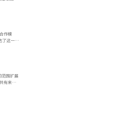
非常自豪。
方还就韩英
来，双方将
朝王子李永
能（AI）
愈宠物村等
，以减轻外
合作模
为地方实际
生中心合作
的范围扩展
故乡爱心捐
8人正在强
0万韩元。
敏根
展到地方商
强
打造区域与
馆，体验当