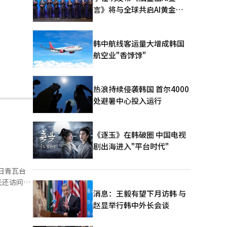
言》将与全球共启AI黄金时
代
韩中航线客运量大增成韩国
航空业"香饽饽"
热浪持续侵袭韩国 首尔4000
处避暑中心投入运行
《逐玉》在韩破圈 中国电视
剧出海进入"平台时代"
天还访问了
消息：王毅有望下月访韩 与
源。 ※
赵显举行韩中外长会谈