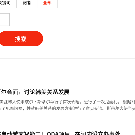
关键词
记者
全部
搜索
蒂尔会面，讨论韩美关系发展
韩大使米歇尔·斯蒂尔举行了首次会晤，进行了一次见面礼。 根据7日青瓦台
行了见面问候，并就韩美关系的发展方案进行了意见交流。斯蒂尔大使当
什政府担任白宫亚太事务顾问及联邦众议员的斯蒂尔大使之间有过交流的渊
译与编辑。
启动越南智能工厂ODA项目...在河内设立办事处