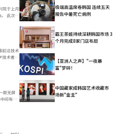
极端高温席卷韩国 连续五天
报告中暑死亡病例
次活
系统的建设
霸王茶姬持续深耕韩国市场 3
个月完成8家门店布局
了各企业的
等前沿技术
【亚洲人之声】"一夜暴
）系统翻译
佛罗里达州
富"梦碎！
战略技术领
中国藏家成韩国艺术收藏市
一款无屏
场新"金主"
国界和学术
合作平台的
以显示设备
研究和网络