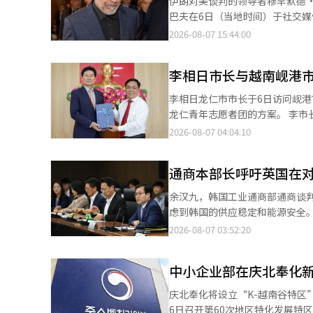
伊朗对美谈判的领导者穆罕默德·
建设。此外，科学技术团体总联合会
计和制造相关的机密信息”，并向法院申请禁止使用该
巴夫在6日（当地时间）于社交
流。※ 本报道经人工智能（AI
密，正在开发的设备与苹果产品不
要谈判’的事情不断重复，”并指出这是“无休止的表演外
2026-08-07 15:44:00
的策略是失败的。要直面现实，履行承诺。不需要更多的表
伊朗的大规模攻击后，双方的谈判正在取得进展”。 特朗普表示：“
李相日市长与越南岘港
击。”他随后声称“美国与伊朗
可能会采取军事行动。” 与此相反，伊朗否认了特朗普关于与美国进行直接谈判的说法。双方据悉通过卡塔尔、巴基
李相日龙仁市市长于6日访问岘
斯坦和阿曼等中介国进行意见交流
龙仁青年志愿者团的方案。 李市长在致辞中表示：“感谢广富区的热情欢迎，似乎两座城市的关系随着时间的推移愈
加紧密。同时也感谢广仁市对广富区用人公共数字图
2026-08-07 04:04:10
馆是为当地居民提供新灵感的重
同创造价值与未来的珍贵伙伴。” 李市长介绍了明年将派遣至岘港市和广富区的龙仁青年志愿者团，并请求广富
通商本部长呼吁英国在对
关注与合作。 龙仁市计划在“K-温暖村项目”的框架下，于2027年7月底至8月初派遣20余名青年志愿者至岘港市，
支持青年参与的国际交流与分享活动。 李市长表示：“这将是两座城市的青年相互交流、分享友谊
余汉九，韩国工业通商部通商谈判
通过包括派遣龙仁青年志愿者团在内的多种交流项目共同成
虑到韩国的供应稳定和能源安全
字图书馆”绘制壁画的志愿活动
示，余本部长当天在首尔中区的
2026-08-07 03:52:20
括运营K-pop（韩国流行音乐）学院，与
贸易议题。此次会议是为了庆祝萨
于广富区的国际莲花村综合福利镇内
月实施的针对俄罗斯LNG的航运
区用人公共数字图书馆”是龙仁市
中小企业部在庆北奉化新
响，将会影响韩国的LNG供应稳
平方米（约510坪）。图书馆内设有数字学习
国进口俄罗斯LNG的例外规定。
庆北奉化将设立“K-越南谷特区”。
莲花村于2015年建立的韩国式福利
的困难，保持密切沟通并灵活合
6日召开第60次地区特化发展特区委员会