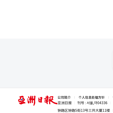
争力。特别是如果海外运动员及其
过此次交流，强劲县与中国蒲阳
进行训练营和友谊赛，扩大国际
费基础。 强劲县期待此次训练营不仅能激活国际体育交流，还能向海外展示地方优秀的体育基础设施和赛事运营能
力。此外，强劲县还计划持续扩大
劲县县长表示：“吸引海外训练
力的体育营销核心战略。我们将
地方经济活化和生活人口的增加。” 此外，强劲县在吸引国内训练营的基础上，正扩大与海外体育组织的
留型体育旅游作为地方发展的动
亚
公司简介
个人信息处理方针
洲
亚洲日报
刊号 : 서울,아04336
|
|
日
报
钟路区钟路5街13号三共大厦11楼