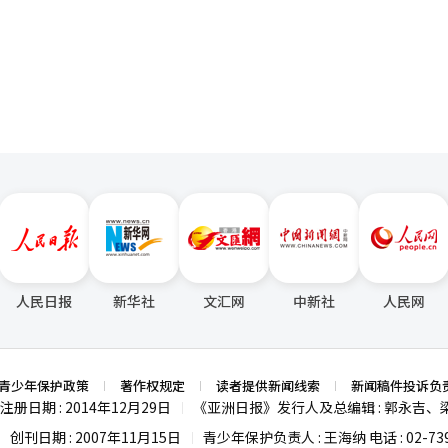
家人能够长期停留并消费，将有望形成结合体育和旅游的新地方经济活化模
页
优易体育俱乐部建立了未来三年相互派遣运动员的定期交流机制。双方计
体育交流，同时提升地方运动员的竞技水平，并通过吸引海外运动队持续
海外训练营和国际赛事的引进，进一步加强通过体育推动地方经济活化的战
营不仅仅是为了引进运动队，更是通过住宿、餐饮和旅游消费为地方经济
继续扩大与海外体育组织的交流，提升体育与旅游融合的强劲品牌竞争力
交流，将停
力。通过将体育、旅游和地方消费相结合的体育营销战略，计划建立一个
口增加和地方经济活化的良性循环结构。 ※ 本报道经人工智能（AI）系统翻译与编辑。
人民日报
新华社
文汇网
中新社
人民网
青少年保护政策
著作权规定
读者提供新闻线索
新闻稿件投诉负
注册日期 : 2014年12月29日
《亚洲日报》发行人及总编辑 : 郭永吉、
|
创刊日期 : 2007年11月15日
青少年保护负责人 : 王海纳 电话 : 02-739
|
|