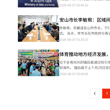
示：“龙仁市首次推进的国际发
合理的进口配额，以便根据韩英自
《地区特区法》规定，允许地方政府
2026-08-07 03:40:10
希望到访的儿童和青少年能够通过这座图书馆培养更大的梦
FTA改善谈判的后续措施以及英
的“奉化K-越南谷特区”是利用
于1989年8月，地址位于龙仁
加强在工业、通商和能源等领域的
相及火山李氏家族村等历史资源，打造一个
系统翻译与编辑。
安山市长李敏根：区域
为基础，从2026年到2030
总投资3476亿韩元的8个特化
李敏根，京畿道安山市市长，于
籍工作人员的居留、土地利用、住房供应等项目推进的制
式。 当天，李市长在市政府与青道县共同举办了青道桃子特别销售活动及故乡爱心捐赠互助捐赠仪式，表达了这一立
领域全面扩大。 中小企业部第一副部长诺永锡表示：“奉化K-越南谷特区是将韩越800年交流这一独特历史资源与文
场。 通过与友好城市青道县的农特产品直销及故乡爱心捐赠互助，强化区域间的共生合作，推动民生经济的活跃。
2026-08-07 03:20:20
化、旅游和地区经济振兴相结合
此次活动被评为超越姐妹城市交
增长的支点，同时加强以成果为中
项目。 在安山市政府本馆西侧的“阴凉梦想”处，进行了青道县代表农特产品“青道京峰桃子”的特别直销。 活动
体育推动地方经济发展
前的预售达2300箱，约2830万元，受到高
及庆南乡友会等自发参与购买，不仅为困
位于全南光州的强劲县通过吸引
县县长朴权贤及青道县访问团1
到海外。 强劲县于上个月29日至8日举办为期11天的“2026中国蒲阳国际训练营及交流赛”。 此次训练营共有来自
赠互助，进一步巩固了友好关系。 自2020年建立友好城市以来，双方持续开展农特产品直销、文化与行政交流
中国蒲阳的优易体育俱乐部等17
2026-08-07 03:04:00
页
乡爱心捐赠互助等多项合作项目，构建了实质性的共生模型。 
劲进行训练和交流活动。 县政府期待参与训练的运动员的停留将促进地方经济的发展。根据强劲县进行的训练营活性
是共同振兴地方经济和农村的实质性共生政策。 尤其是将故乡爱心捐赠与农特产
化研究，计算得出每人每日平均消费
一
极评价，认为这有助于激活地方经
运动员在停留期间不仅会使用当
市长表示：“青道县的优质农产品
上
1
业的各个方面。 训练主要在青瓷足球场和综合运动场进行，参与者还将参观强劲的代表性旅游景点，如高宇岛、马良
调：“今后将进一步扩大与友好
诺尔水产市场、强劲青瓷博物馆、
区域共同成长的共生城市安山。” 朴权贤青道县县长也表示：“感谢安山市民和公务员的热情关注与参与，希望
地的历史和文化。 强劲县认为此次活动不仅是简单的体育交流，更是展示与地方旅游结合的停留型体育旅游模式的竞
活动能进一步扩大两市的合作。”