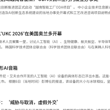
正式启动“越南智能工厂ODA项目”。 中小企业技术信息振兴院于上月
造及AI创新生态系统建设的当地办事处开幕式和工艺改进咨询项目说明会。 此
越南智能工厂ODA项目”成功推进以及韩越智能制造创新与AI创新合作生态
咨询（20家）的技术需求。 推进团向与会企业介绍了韩国智能工厂
KC 2026'在美国奥兰多开幕
内容、参与条件及申请方法，并通过后续的网络交流和一对一咨询，了解
学技术人员聚集一堂，讨论人工智能（AI）、生物健康、航天航空、半导体
的设立为越南当地业务奠定了
学技术者协
以实现当地制造企业的实际工艺改进成果。”※ 本报道经人工智能（AI
2026韩美科学技术学术大会（UKC 2026）'于6日（当地时间）在美国
创新，再到现实（From Imagination to Innovation–Into
形AI音箱
韩美科学技术人员参与，讨论AI、生物健康、航天航空、半导体、清洁能源等核心
科学
I与乔尼·艾夫合作开发的人工智能（AI）设备的具体形态已浮出水面。这是
为现实的创新之门，意义深远。”他还指出：“当韩美科学技术人员跨越
相似，呈中间有孔
的'AI论坛'上，围绕美国能源部（DOE）主导
家中各处移动使用。 用户通过语音与设备进行交流，而不是通过
工业现场的联动方案。 作为AI论坛的嘉宾，权会长强调了在AI时
式相似，但正在应用更先进的AI模型，以便实现更自然的人机对话。 该设备还将
科学技术团体总联合会计划进一步加强作为连接国内外产学研的科学技术
别周围的人和物体等环境。当用户提问时，部分部件会移动或灯光亮起，
普：‘威胁与取消，虚假外交’
E研讨会、创新与创业研讨会（IES）等，支持新兴科学技术人员的国际共同