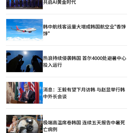
共启AI黄金时代
韩中航线客运量大增成韩国航空业"香饽
饽"
热浪持续侵袭韩国 首尔4000处避暑中心
投入运行
消息：王毅有望下月访韩 与赵显举行韩
中外长会谈
极端高温席卷韩国 连续五天报告中暑死
亡病例