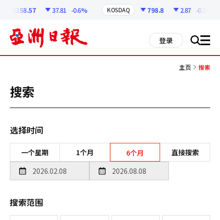
코
인
6258.57
37.81
-0.6%
798.8
2.87
-0.36%
KOSDAQ
정
보
all
登录
搜
men
索
主页
搜索
搜索
选择时间
一个星期
1个月
直接搜索
6个月
搜索范围