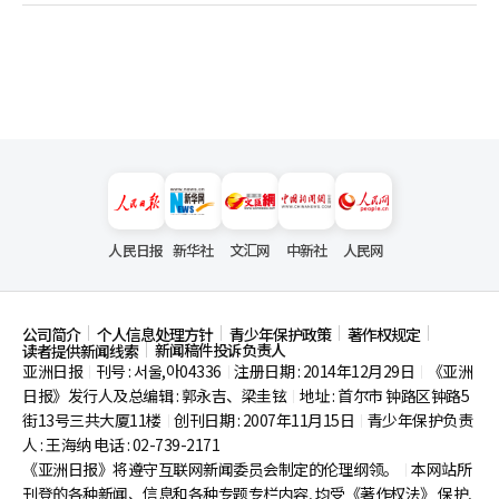
人民日报
新华社
文汇网
中新社
人民网
公司简介
个人信息处理方针
青少年保护政策
著作权规定
新闻稿件投诉负责人
读者提供新闻线索
亚洲日报
刊号 : 서울,아04336
注册日期 : 2014年12月29日
《亚洲
|
|
|
日报》发行人及总编辑 : 郭永吉、梁圭铉
地址 : 首尔市
钟路区钟路5
|
街13号三共大厦11楼
创刊日期 : 2007年11月15日
青少年保护负责
|
|
人 : 王海纳 电话 : 02-739-2171
《亚洲日报》将遵守互联网新闻委员会制定的伦理纲领。
本网站所
|
刊登的各种新闻、信息和各种专题专栏内容, 均受《著作权法》
保护,