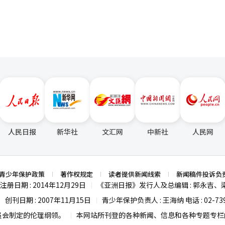
战2》和《天堂经典》的双双热销使得PC游戏销售额创下历史最高，而
是否能转化
全球发布是否能吸引海外用户，以及移动休闲业务能否实现稳定的利润率，
费用和开发费用也可能增加，因此收益管理也显得尤为重要。 NC今年的业绩
新作发布的时间表和全球扩展的成果。仅从第一季度的表现来看，实现2.5
现NC所强调的“可预测的持续增长模型”，还需在多个领域和地区证明可
并表示：“我们将建立一个可预测的、持续增长的商业模型。”※ 本报
人民日报
新华社
文汇网
中新社
人民网
青少年保护政策
著作权规定
读者提供新闻线索
新闻稿件投诉负
注册日期 : 2014年12月29日
《亚洲日报》发行人及总编辑 : 郭永吉、
|
创刊日期 : 2007年11月15日
青少年保护负责人 : 王海纳 电话 : 02-739
|
|
员会制定的伦理纲领。
本网站所刊登的各种新闻、信息和各种专题专栏内
|