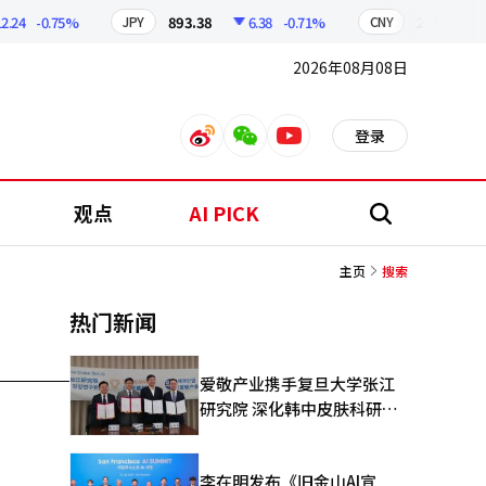
.24
-0.75%
893.38
6.38
-0.71%
209.17
JPY
CNY
2026年08月08日
登录
weibo
weixin
youtube
观点
AI PICK
搜
索
主页
搜索
热门新闻
爱敬产业携手复旦大学张江
研究院 深化韩中皮肤科研合
作
李在明发布《旧金山AI宣