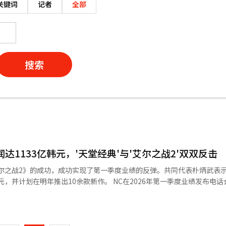
关键词
记者
全部
搜索
达1133亿韩元，'天堂经典'与'艾尔之战2'双双反击
尔之战2》的成功，成功实现了第一季度业绩的反弹。共同代表朴炳武表
10余款新作。 NC在2026年第一季度业绩发布电话会议上表
营业利润为1133亿韩元，净利润为1524亿韩元。销售额较去年同期增长5
页
率为20%。 此次业绩的关键在于PC游戏部门。NC第一季度
元，创下历史季度最高纪录。去年11月发布的《艾尔之战2》销售额的贡献以
一
同比增长210%，环比增长69%。 按标题来看，《艾尔之战2》在第