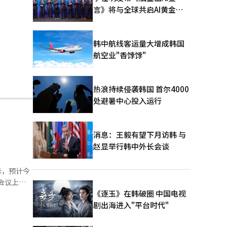
言》将与全球共启AI黄金时
代
韩中航线客运量大增成韩国
航空业"香饽饽"
热浪持续侵袭韩国 首尔4000
处避暑中心投入运行
消息：王毅有望下月访韩 与
赵显举行韩中外长会谈
示，预计今
5%，较上
《逐玉》在韩破圈 中国电视
剧出海进入"平台时代"
及今年2月