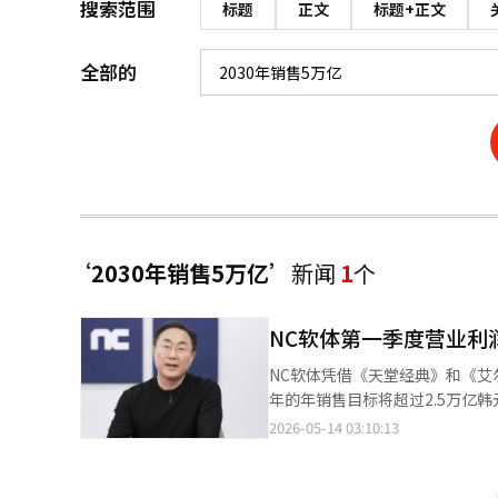
搜索范围
标题
正文
标题+正文
全部的
‘2030年销售5万亿’
新闻
1
个
NC软体第一季度营业利润
NC软体凭借《天堂经典》和《艾
年的年销售目标将超过2.5万亿韩元，并计划在明年推出
示，合并销售额为5574亿韩元，
2026-05-14 03:10:13
一季度增长38%。营业利润同比激增2070%，营业利润
PC游戏销售额达到3184亿韩
发布的《天堂经典》的热销，使得PC游戏销售额