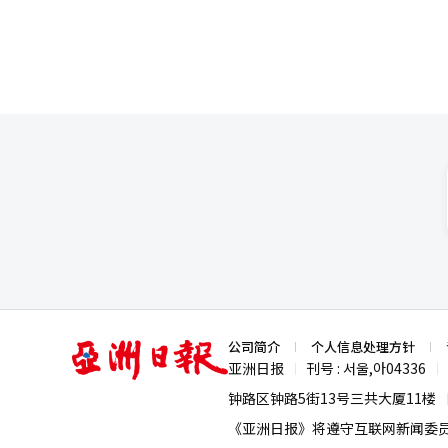
升后，已进入反弹阶段。《艾尔之
收购效应也开始反映在合并业绩中。 然而，持续增长的可能性仍处于验证阶段。《天堂经典》的初期热销
为长期销售，《艾尔之战2》的
因素。随着大型新作的发布增多，营销
展望依赖于现有IP的长期热销、
销售目标的可能性提高，但要实
销公式。 朴炳武共同代表表示：“到2030年，我们将推出20余款新标题和移动休闲增长战略，目标是实现2030年销
售5万亿韩元，正在顺利推进。”
能（AI）系统翻译与编辑。
亚
公司简介
个人信息处理方针
洲
亚洲日报
刊号 : 서울,아04336
|
|
日
报
钟路区钟路5街13号三共大厦11楼
《亚洲日报》将遵守互联网新闻委