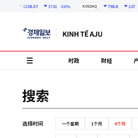
코
인
6258.57
37.81
-0.6%
798.8
2.87
-
KOSPI
KOSDAQ
정
보
时政
财经
all
menu
搜索
选择时间
一个星期
1个月
6个月