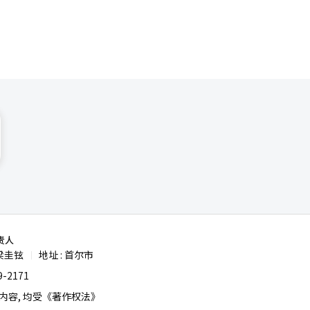
移动休闲的
都是关键
万亿韩元的
重复的热
道经人工智
责人
梁圭铉
地址 : 首尔市
|
-2171
容, 均受《著作权法》