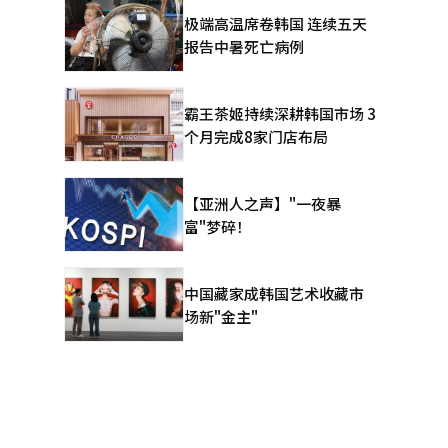
5亿韩元，
极端高温席卷韩国 连续五天
报告中暑死亡病例
服务器“巴
霸王茶姬持续深耕韩国市场 3
个月完成8家门店布局
降幅低于
户。”全
【亚洲人之声】"一夜暴
富"梦碎！
在全球复制
提出，遗产
中国藏家成韩国艺术收藏市
益率超过
场新"金主"
PG为中心的
为NC希