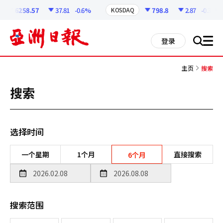
코
인
6258.57
37.81
-0.6%
798.8
2.87
-0.36%
KOSDAQ
정
보
all
登录
搜
men
索
主页
搜索
搜索
选择时间
一个星期
1个月
直接搜索
6个月
搜索范围