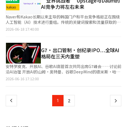
‘业界挑战者’ Upstage与Daum的
提和安迪·金正在推动修订国防授权法案，以制裁实施此类蒸馏攻
从搜索到推荐、购买等实际任务执行。各公司的LLM在这一过程中
局面临变革的可能性。奈可凭借搜索、购物和内容，已成为韩国最
AI竞争力将左右未来
击的企业。中国方面尚未对此作出正式回应。※ 本报道经人工智
成为锁定用户、提高停留时间和使用频率的关键技术。 Upstage
大的门户运营商，而卡卡欧则通过月活跃用户（MAU）达4500万
能（AI）系统翻译与编辑。
的战略不仅限于成为AI模型公司，而是通过结合门户和代理服务转
的卡卡欧聊天服务，增强了其移动平台的影响力。 曾是韩国代表
Naver和Kakao长期以来主导的韩国门户和平台竞争格局正在围绕
型为平台运营商。Upstage首席执行官金成勋在6月16日的记者见
门户的下一个，自2000年代以来在卡卡欧体系中逐渐失去存在
人工智能（AI）技术进行重组。传统的关键词搜索和流量获取的门
面会上表示，生成型AI竞争正从“聊天机器人”转向能够执行实际
感，但随着业优的LLM技术结合，重新整合为AI基础的门户平台提
户竞争，正转向将大规模语言模型（LLM）和AI代理整合到现有平
2026-06-18 17:40:00
任务的“AI代理”。Upstage认为，通过将Solar与Daum的新
供了契机。 业内人士表示，韩国平台市场正在从以“关键词输
台的竞争。 据IT行业消息，AI公司Upstage最近先后收购了Daum
闻、搜索、评论等语言数据结合，可以进一步提升AI基础门户服
入”为中心，向基于AI代理的“上下文理解”演变。传统的门户服
的运营公司AXZ和AI代理平台Timelee，正式进入韩国门户和平台
务。 Naver和Kakao也在加速转型为AI代理。它们利用已建立的自
务是响应用户提问的“搜索”服务，而AI代理平台则通过理解用户
市场。Upstage计划将其自有的LLM“Solar”与Timelee结合，
有平台生态和用户基础，强调从搜索到任务执行的完整性。 Naver
意图，从搜索到推荐、购买等实际任务执行。各公司的LLM在这一
提升AI基础的门户服务竞争力。 Upstage的加入使得Naver和
G7·出口管制·创纪录IPO…全球AI
的核心战略是将搜索、购物、支付等现有服务整合为AI使用体验。
过程中成为将用户留在平台内、提高停留时间和使用频率的核心技
Kakao之间的竞争格局可能发生变化。Naver凭借搜索、购物和内
格局在三天内重塑
自去年以来，Naver已加强了“AI简报”服务。基于韩语能力增强
术。 业优的战略不仅限于成为AI模型公司，而是通过结合门户与代
容，已成为国内最大的门户运营商，而Kakao则通过月活跃用户
的AI语言模型HyperCLOVA X，Naver超越了传统的关键词搜索，
理服务转型为平台运营商。业优CEO金成勋在16日的记者会上表
（MAU）达到4500万的KakaoTalk服务，增强了其移动平台的影
安特罗皮克、开放AI、谷歌AI高管首次共同出席G7峰会……讨论前
能够理解自然语言查询中的用户意图，并将其连接到推荐、探索和
示，生成型AI竞争正从“聊天机器人”转向能够执行实际任务
响力。 曾是韩国代表性门户的Daum，自2000年代以来在Kakao
沿AI治理 开放AI的山姆·奥特曼、谷歌DeepMind的德米斯·哈萨
购买等执行阶段。 Kakao则专注于将其移动即时通讯工具
的“AI代理”。业优认为，通过将“太阳”与下一个的新闻、搜
体系下逐渐失去存在感，但随着Upstage的LLM技术结合，Daum
比斯和安特罗皮克的首席执行官达里奥·阿莫德伊于6月15日至17
页
2026-06-16 17:12:00
KakaoTalk转型为AI代理平台。通过“AI引导”策略，Kakao希望
索、评论等语言数据结合，可以进一步提升AI基础的门户服务。 奈
有望重新整合为AI基础的门户平台。 业内人士表示，韩国平台市场
日在法国埃维昂-莱-班举行的G7峰会上首次共同出席。三大AI公司
将5000万用户自然引入AI服务，让用户在日常使用的KakaoTalk
可与卡卡欧也在加速向AI代理的转型。它们利用已建立的自有平台
正在从“关键词输入”向基于AI代理的“语境理解”演变。传统的
的首席执行官同时亮相G7舞台，这是首次。奥特曼应法国总统埃
一
聊天窗口中自然而然地体验AI。 Kakao认为，其基于移动的战略在
生态系统和用户基础，强调从搜索到任务执行的完整性。 奈可的
门户服务是响应用户提问的“搜索”服务，而AI代理平台则通过理
马纽埃尔·马克龙的个人邀请首次参加G7，开放AI方面表示期待
以网页为基础的代理市场中反而更具竞争力。由于KakaoTalk是用
核心战略是将搜索、购物、支付等现有服务整合为AI使用体验。自
解用户意图，从搜索到推荐、购买等实际任务进行处理。在这一过
在此次会议上达成关于AI基础设施、网络与生物领域前沿AI风险、
户无需单独进入搜索框的日常服务，因此可以自然地将AI与对话、
上
1
下
2
去年以来，奈可已加强了“AI简报”服务。基于韩语能力增强的AI
程中，各公司的LLM成为留住用户、提升停留时间和使用频率的关
青少年安全等自愿承诺的协议。马克龙总统积极吸引全球大型科技
推荐、赠送和内容消费连接起来。Kakao正在自主开发下一代模
语言模型HyperCLOVA X，超越了传统的关键词搜索，能够理解自
键技术。 Upstage的战略不仅限于成为AI模型公司，而是通过结
公司，以使法国成为AI中心。 安特罗皮克与美国政府就迈托斯与费
型“Kanana 2.5”，并重点改善学习成本和推理速度，以增强轻
一
然语言查询中的用户意图，并连接到推荐、探索、购买等执行阶
合门户和代理服务转型为平台运营商。Upstage首席执行官金成勋
布尔5出口管制争议展开谈判 安特罗皮克的高级技术团队于16日在
量级AI模型。 业内一位人士表示：“随着AI代理的普及，韩国搜索
段。 卡卡欧则在今年专注于将移动即时通讯软件卡卡欧聊天转型
在16日的记者见面会上表示，生成型AI竞争正在从“聊天机器
华盛顿特区与特朗普政府官员会面，正在就解除对AI模型的访问限
和平台市场中，优化韩语环境的服务竞争变得愈加重要。真正的竞
为AI代理平台。通过“AI引导”策略，自然地将5000万用户引入AI
页
人”转向能够执行实际任务的“AI代理”。Upstage认为，通过将
制进行谈判。安特罗皮克于12日收到美国商务部的出口管制指令，