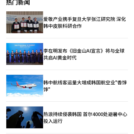
争不再是简单的技术竞争，而是看谁能首先证明与实际收入和业务
热门新闻
服务，旨在让用户在日常使用的卡卡欧聊天窗口中自然体验AI。 卡
Solar与Daum的新闻、搜索、评论等语言数据结合，可以进一步
要求全面禁止外国人访问最新模型迈托斯5和费布尔5，因而暂停了
相关的盈利模式。”※ 本报道经人工智能（AI）系统翻译与编辑。
卡欧认为，其基于移动的战略在以网页为基础的代理市场中反而更
提升AI基础的门户服务。 Naver和Kakao也在加速向AI代理的转
对该模型的访问。事件起因于亚马逊研究人员在测试模型时发现了
具竞争力。因为卡卡欧聊天是用户无需单独进入搜索框的日常服
型。它们利用自建的平台生态和用户基础，强调从搜索到任务执行
绕过网络攻击相关限制信息的漏洞，亚马逊首席执行官安迪·杰西
爱敬产业携手复旦大学张江研究院 深化
务，因此可以自然地将AI与对话、推荐、赠送、内容消费等连接起
的完整性。 Naver的核心战略是将搜索、购物、支付等现有服务整
将此直接报告给白宫。白宫还指出，中国相关势力未经授权访问迈
来。卡卡欧还自主开发了优化AI代理平台的下一代模型“卡纳纳
韩中皮肤科研合作
合为AI使用体验。自去年以来，Naver加强了“AI简报”服务，基
托斯的情况也是发布控制命令的原因之一。 安特罗皮克对此表
2.5”，并着重于学习成本和推理速度的提升，强化轻量级AI模
于增强的韩语能力AI语言模型HyperCLOVA X，超越传统关键词搜
示：“如果这一标准维持不变，整个行业的新前沿模型发布将几乎
型。 业内一位人士表示：“随着AI代理的普及，韩国搜索与平台市
索，理解用户意图并连接到推荐、探索和购买等执行阶段。
不可能。” SpaceX创下750亿美元的历史最大IPO……重塑为AI基
场中，优化韩语环境的服务竞争变得愈加重要。真正的竞争不再是
Kakao则专注于将其移动即时通讯软件KakaoTalk转型为AI代理平
础设施公司 SpaceX于6月12日在纳斯达克上市，以每股135美元出
简单的技术竞争，而是看谁能首先证明与实际收入和业务相关的盈
台。通过“AI引导”策略，自然引导5000万用户体验AI服务，旨在
售5亿5550万股，筹集了750亿美元（约103万亿韩元），创下历
李在明发布《旧金山AI宣言》将与全球
利模式。”※ 本报道经人工智能（AI）系统翻译与编辑。
让用户在日常使用的KakaoTalk聊天窗口中自然接触AI。 Kakao认
史最大企业公开募股（IPO）记录。上市首日市值突破2万亿美
共启AI黄金时代
为，其基于移动的策略在以网页为基础的代理市场中反而更具竞争
元，与苹果、微软、英伟达并肩。安特罗皮克与SpaceX-xAI数据
力。KakaoTalk是用户无需单独进入搜索框的日常服务，因此可以
中心签订了每月12.5亿美元的AI计算租赁合同，谷歌则签订了每月
自然地将AI与对话、推荐、赠送和内容消费相结合。Kakao还自主
9.2亿美元的租赁合同。SpaceX通过在2月收购xAI获得了Grok AI
开发了针对AI代理平台优化的下一代模型“Kanana 2.5”，并重点
模型和Colossus数据中心，计划利用IPO资金扩展卫星、增强发射
韩中航线客运量大增成韩国航空业"香饽
改善学习成本和推理速度的“Kanana Tokenizer”，以增强轻量
能力，并建立轨道AI计算基础设施。 “2026年技术行业裁员14万
级AI模型。 业内一位人士表示：“随着AI代理的普及，韩国搜索和
饽"
2000人”……与AI投资扩大相互交替 2026年，技术行业累计裁员
平台市场中，优化韩语环境的服务竞争变得愈发重要。关键不在于
人数达到14万2000人，盈利的大型企业也开始裁员以筹集AI基础
简单的技术竞争，而在于谁能首先证明与实际收入和业务相关的盈
设施投资资金。甲骨文在强劲业绩发布后裁员1万人，并立即投入
利模式。”※ 本报道经人工智能（AI）系统翻译与编辑。
数十亿美元用于AI数据中心扩展。TD科文分析师预计，仅此次裁
员就将产生80亿至100亿美元的自由现金流，这些资金将直接用于
热浪持续侵袭韩国 首尔4000处避暑中心
购买GPU和基础设施建设。相反，开放AI则成立了一个规模达4万
投入运行
亿韩元的企业分配公司，计划招聘数百名企业现场部署工程师，逆
势而上。 ※ 本报道经人工智能（AI）系统翻译与编辑。