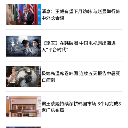
消息：王毅有望下月访韩 与赵显举行韩
中外长会谈
《逐玉》在韩破圈 中国电视剧出海进
入"平台时代"
极端高温席卷韩国 连续五天报告中暑死
亡病例
霸王茶姬持续深耕韩国市场 3个月完成8
家门店布局