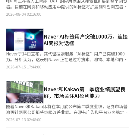
네이버正在将人工智能（AI）的应用范围从搜索框扩展到整个浏览
器。目前在网页和移动应用中提供的AI标签将扩展到웨일浏览器，
AI将不仅回答问题，还能直接浏览网页并执行所需的任务。 8月3
2026-08-04 02:16:00
日，네이버宣布正在开发特定于웨일浏览器的AI代理，目标是在本
月内应用。通过将搜索和服务运营过程中积累的数据与AI结合，旨
在将浏览器本身转变为AI代理的执行工具。与以往的搜索服务仅提
供信息不同，未来AI将能够理解用户的意图并代替用户执行必要的
Naver AI标签用户突破1000万，连接
过程。 预计在웨일中，AI将能够直接浏览多个网页，收集和总结所
AI简报对话框
需信息，并执行后续操作。其目标是减少用户在多个网站之间寻找
信息的时间，并连接네이버的各种服务。 这是네이버推动生活贴近
Naver于14日宣布，其代理搜索服务“AI标签”用户已突破1000
型AI的核心。目前，AI标签通过利用네이버的服务（如地点和购
万。分析认为，这表明Naver正在通过将搜索、购物、本地和内容
物）来回答用户的问题。例如，当用户请求“推荐在首尔适合休息
等服务与人工智能（AI）技术相结合，提升竞争力。 AI标签是
2026-07-15 17:44:00
的咖啡馆”时，AI会根据对话背景、用户偏好和位置信息分析地点
Naver扩展其现有搜索体验的代理搜索服务。与其他对话式AI服务
评论和营业时间等信息，提供答案。 随着웨일代理的引入，AI标签
不同，AI标签在信息探索中将搜索与购买、预约等实际行为相连
还将增加房地产服务。由于AI标签的用户已超过1000万，네이버计
接，并细致反映国内用户的上下文，从而与全球通用AI模型形成差
划持续整合常用的生活服务，以提高AI的使用率。 预计将基于네이
异化。 公司表示，基于AI标签用户的增长趋势，AI标签展现出超越
Naver和Kakao第二季度业绩展望良
버房地产数据和用户关联的资产信息，推荐个性化房源，并提供实
对话式搜索，向实际行为转化的执行型AI代理的潜力。这得益于20
好，市场关注AI盈利能力
际居住反馈和房源分析信息。最近，네이버将房地产内容与AI简报
多年积累的搜索技术和基础设施，以及博客、社区等庞大的内容生
和经济指标搜索相结合，并计划将其扩展至AI标签。 这些变化与平
态系统的支持。 Naver指出，自上月26日AI标签正式推出以来，用
随着Naver和Kakao即将在本月底公布第二季度业绩，证券市场普
台使用行为的变化密切相关。过去，门户网站是用户长时间停留以
户的搜索使用行为发生了变化。AI标签的日均查询量比测试版增长
遍预计两家公司都将继续改善业绩。在现有广告和平台业务稳定的
进行搜索的地方，而现在则转变为用户在特定目的（如购物或房地
了7倍，用户每人查询量增加了1.7倍。用户不仅停留在一次性提问
基础上，下半年人工智能（AI）如何成功融入现有服务并创造收入
2026-07-13 02:48:00
产）时访问的目的性平台。仅仅通过提升搜索功能难以延长用户停
上，后续提问的多轮对话比例也有所增加。 此外，从搜索到决策
将成为关键变量。 根据金融信息公司FnGuide的数据显示，Naver
留时间，因此，结合生活服务与AI以引导用户重复使用是其战略。
所需的时间缩短了60~70%。在日常搜索中，通过综合利用实际购
第二季度的合并营业收入预计为3.3481万亿韩元，营业利润为
服务的扩展也将延伸至健康领域。네이버正在准备健康代理，结合
买数据、购物评论和各种用户生成内容（UGC），提供了个性化推