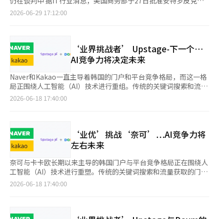
仍在谈判中 据IT行业消息，美国商务部于27日批准安特罗皮克的
务中开始获得用户。※ 本报道经人工智能（AI）系统翻译与编辑。
有收入模型与AI连接起来。 然而，Kakao在扩大AI业务过程中，持
YouTube查找评论，而AI标签则可以在同一页面上查看所有信息。
限制预览状态。谷歌计划在7月正式发布，但尚未公布具体日期。
最高网络安全AI模型'Mythos 5'仅限于部分可信的网络安全企业和
2026-06-29 17:12:00
续的劳资冲突可能成为变数。如果围绕AI组织重组和业务重组的冲
AI标签的优势在于“购买可信度”和“创作者生态系统的连接”方
在5月的谷歌I/O大会上，首席执行官桑达尔·皮查伊曾承诺“下个
关键基础设施运营机构进行再分发。商务部长霍华德·鲁特尼克在
突得不到解决，可能会影响服务推出的时间表和业务推进的速度。
面表现突出。产品购买大多连接到官方商店或Naver Plus Store，
月提供”，但最终未能兑现。 专家分析，GPT-5.6在美国政府的网
致安特罗皮克的信中表示：“在解决安全担忧的协商中取得了显著
※ 本报道经人工智能（AI）系统翻译与编辑。
提升了销售渠道的可信度。同时，博客等内容来源也一并显示，使
络安全基准测试中记录了96.7%的成绩，超出了控制阈值，而谷歌
进展”，并允许'Mythos 5'仅对“可信合作伙伴”开放。恢复对象
得推荐不仅限于商品本身，还能连接到实际使用评价和购买路径。
的最新量产模型未能达到这一标准，因此被排除在政府审查之外。
包括约100个机构，涵盖政府机构和私营企业，仅限于防御性网络
‘业界挑战者’ Upstage-下一个…
Naver所拥有的搜索、内容和购物生态系统在AI标签中有机运作，
科罗拉多州AI法案，实施前大幅退步 科罗拉多州州长波利斯于5月
目的使用。然而，关于面向普通用户的模型'Fable 5'的限制解除情
AI竞争力将决定未来
未来AI标签与现有博客、社区等创作者活动的共同成长潜力可见一
14日签署SB 189法案，将原定于6月30日生效的科罗拉多AI法案推
况并未提及，安特罗皮克与政府的协商预计将持续到周末。参与项
斑。 然而，由于Naver生态系统的连通性，AI标签的购物推荐往往
迟至明年1月1日，并大幅放宽了核心义务规定。修正案删除了对AI
目的约200家企业，包括苹果、谷歌、思科和摩根大通，仍在等待
Naver和Kakao一直主导着韩国的门户和平台竞争格局，而这一格
偏向于品牌官方商店。在传统综合搜索中，开放市场、价格比较和
运营商的“算法歧视防止注意义务”、风险管理程序维护和影响评
恢复的消息。 OpenAI发布'GPT-5.6'三种版本…应美国政府要求进
局正围绕人工智能（AI）技术进行重组。传统的关键词搜索和流量
多样化销售渠道广泛曝光，而在AI标签中，价格信息和购买指南则
估等现有义务条款，转而采用以自动化决策技术（ADMT）使用公
行限制分发 OpenAI公布了下一代旗舰模型'GPT-5.6系列'，包括最
获取的门户竞争正在转向将大规模语言模型（LLM）和AI代理整合
2026-06-18 17:40:00
主要集中在官方商店。 在Olive Young应用中，虽然使用了与
开为中心的狭隘框架。曾被视为美国首部全面AI监管法的科罗拉多
高性能的'Sol'、平衡型'Terra'和低成本高速处理的'Luna'三种版
到现有平台的竞争。 根据6月17日的信息技术（IT）行业消息，AI
Naver Pay关联的Naver登录，但无法进行支付。在AI标签中也无
AI法案，实际上在联邦压力和企业反对下大幅退步。 奥地利呼吁
本。OpenAI表示，Terra的性能与GPT-5.5相当，但成本约为其一
公司Upstage最近收购了Daum的运营公司AXZ和AI代理平台
法使用支付服务。Naver也建议用户进行单独支付。 Naver相关人
EU层面吸引安特罗皮克 奥地利数字化事务国务秘书亚历山大·弗
半，而Sol则具备迄今为止最强大的网络安全能力。根据美国政府
Timely，正式进入韩国门户和平台市场。Upstage计划将其自有
士表示：“AI标签是反映用户提问意图和上下文，帮助更快搜索信
吕尔以美国对克劳德模型的访问限制为直接背景，向欧盟委员会副
的要求，此次分发仅限于约20家预先批准的合作伙伴。OpenAI公
的LLM“Solar”与Timely结合，提升Daum的搜索和内容资产的
‘业优’挑战‘奈可’…AI竞争力将
息的服务。”并表示：“我们计划同时运营综合搜索和AI标签，让
主席亨娜·比尔库宁发出正式信函，要求考虑在欧盟内设立安特罗
开反对这种政府干预方式，认为“这不应成为长期的基本做法”。
AI基础门户服务竞争力。 Upstage的加入使得Naver和Kakao之间
左右未来
用户根据需求选择多样的搜索体验。”
皮克的基地。目前尚未收到欧盟方面的正式回应。 安特罗皮克指
此次发布与安特罗皮克的'Mythos 5'恢复许可同日进行，分析认为
的双雄格局面临变化的可能性。Naver凭借搜索、购物和内容，已
控阿里巴巴进行大规模蒸馏攻击 安特罗皮克声称，约有25000个虚
美国政府正在巩固对尖端AI模型进行预审后逐步公开的新惯例。 安
成为国内最大的门户运营商，而Kakao则通过拥有4500万月活跃
奈可与卡卡欧长期以来主导的韩国门户与平台竞争格局正在围绕人
假账户针对克劳德模型进行了超过2800万次交互，系统性分析了
特罗皮克正式指控阿里巴巴'窃取Claude能力' 安特罗皮克向美国参
用户的KakaoTalk服务，增强了其在移动平台的影响力。 曾是韩
工智能（AI）技术进行重塑。传统的关键词搜索和流量获取的门户
其推理、编码和复杂任务执行能力。阿里巴巴尚未对此进行公开反
议院银行委员会投诉，称阿里巴巴及其子公司AI研究所'Qwen'利
国代表门户的Daum，自2000年代以来在Kakao体系下逐渐失去存
竞争，正转向将大规模语言模型（LLM）与AI代理结合的竞争。 据
2026-06-18 17:40:00
驳。※ 本报道经人工智能（AI）系统翻译与编辑。
用约25,000个假账户进行'蒸馏攻击(distillation attack)'，生成超
在感，但随着Upstage的LLM技术结合，Daum有望重新整合为AI
信息技术（IT）行业消息，AI公司业优最近收购了下一个
过2880万次与Claude的对话。安特罗皮克表示，这是其历史上规
基础的门户平台。 业内人士表示，韩国的平台市场正从“关键词
（Daum）的运营公司AXZ和AI代理平台时间，正式进入韩国门户
模最大的蒸馏攻击。攻击发生在2026年4月22日至6月5日之间，主
输入”向基于AI代理的“上下文理解”演变。传统的门户服务是响
与平台市场。业优计划将其自有的LLM“太阳”与时间结合，提升
要针对Claude的软件工程和推理能力。对此，参议员比尔·哈格
应用户提问的“搜索”服务，而AI代理平台则通过理解用户意图，
AI基础的门户服务竞争力。 业优的加入使得奈可与卡卡欧的双雄格