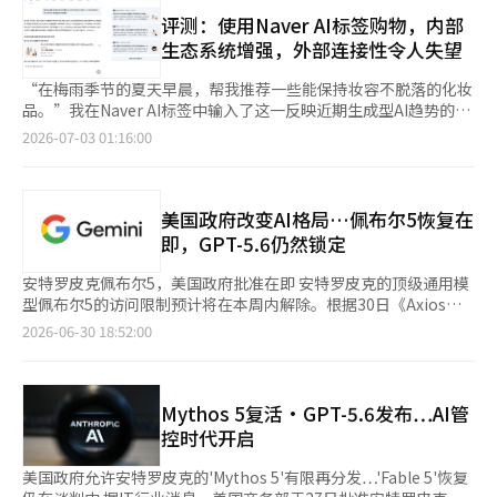
5727亿韩元，分别比去年同期增长14.8%和9.8%。 Kakao的业绩
论文、学会等经过验证的医疗信息，以及네이버咖啡的实际经验、
荐。 Naver计划持续扩展以执行为中心的AI代理功能，以便更多用
也被看好。第二季度的收入共识为2.056万亿韩元，营业利润为
评测：使用Naver AI标签购物，内部
医院和营养补充品搜索等，旨在提供符合个人健康历史和变化模式
户能够在日常生活中使用AI标签。 自今日起，AI简报下方将新增通
2234亿韩元，预计分别比去年同期增长1.4%和20.1%。 两家公司
生态系统增强，外部连接性令人失望
的个性化信息。 最近，OpenAI扩大了“ChatGPT健康”功能，全
往AI标签的对话框。AI简报的月活跃用户超过3000万。通过这一功
的业绩均由广告和平台业务推动，但下半年的增长战略略有不同。
球大型科技公司也在积极展开生活型AI的竞争。네이버则专注于通
能，用户可以在AI简报中查看核心摘要后，继续在AI标签中进行后
Naver的战略是将AI融入搜索和电商，以增加用户停留时间并扩大
“在梅雨季节的夏天早晨，帮我推荐一些能保持妆容不脱落的化妆
过结合搜索、购物、地点、房地产等自家平台数据，构建针对国内
续提问和深入探索。 此外，本月将加强智能镜头与AI简报、AI标签
广告和购物收入。在第一季度，基于AI的广告优化使得绩效广告客
品。”我在Naver AI标签中输入了这一反映近期生成型AI趋势的搜
用户优化的AI代理服务。
之间的联动，提升基于图像的搜索体验。用户可以通过智能镜头拍
户数量同比增长超过两倍，显示出AI提升了现有广告业务的效率。
索词。虽然可以通过输入“妆前乳”、“粉饼”等关键词获取信
2026-07-03 01:16:00
摄商品或上传图片，在AI简报中查看关键信息，并在AI标签中进行
下半年，Naver计划进一步加强这一趋势。第二季度推出的AI搜
息，但我希望通过Naver AI标签获取更全面的信息。 根据7月2日
后续提问和商品购买。 下月，Naver将发布与房地产相关的房源查
索“AI标签”将于8月开始与房地产服务对接，并逐步增加健康代
的信息技术（IT）行业消息，Naver正在加速将AI标签转型为基于
找代理和专为Whale浏览器设计的AI代理。房地产代理将综合利用
理、Whale浏览器专属代理等功能，以扩大使用性。AI标签将通过
生成型AI的对话式搜索门户。Naver标志性的绿色搜索框“绿
Naver Pay房地产数据、用户关联的资产信息和UGC，推荐个性化
提高搜索使用率来推动广告和电商的增长，而不是作为付费服务运
点”也正逐步向AI标签中心转型。 Naver通过AI标签开始将搜索、
美国政府改变AI格局…佩布尔5恢复在
房源，并提供实际居住反馈和房源分析信息。Whale浏览器将通过
营。 特别是从第三季度开始，AI将为搜索结果提供摘要的“AI简
购物和内容整合为一体。用户在AI标签中浏览商品信息后，可以通
即，GPT-5.6仍然锁定
侧边栏执行代理，支持网页摘要、访问记录查询等网页浏览功能。
报”上方引入广告，预计将带来新的广告收入增长。 增强电商竞
过Naver Plus Store和Naver Pay进行购买，这一策略旨在构建一
年内，Naver还计划推出基于验证来源的用户个性化健康信息的健
争力也是主要任务。Naver最近正在考虑提高自身物流竞争力的直
个连接自身服务的生态系统。这被认为是Naver在AI时代的核心竞
安特罗皮克佩布尔5，美国政府批准在即 安特罗皮克的顶级通用模
康代理。该代理将基于权威医疗信息提供可靠的回答，并与Naver
送业务模型，旨在改善购物体验，增加Naver Plus商店和会员的使
争力。 在全球生成型AI行业中，尽管也有将搜索和推荐扩展到商品
型佩布尔5的访问限制预计将在本周内解除。根据30日《Axios》
Café的实际经验信息、医院和营养补充品搜索等服务相结合，提供
用，并推动交易额的增长。 Kakao则专注于将AI与以KakaoTalk为
探索和支付的尝试，但由于支付转化率和用户体验等因素，这些尝
的报道，特朗普政府已决定恢复佩布尔5的访问限制。 在此之前，
2026-06-30 18:52:00
个性化健康管理体验。 Naver首席数据与内容官（CDO）金光贤表
中心的平台生态系统结合。目前，KakaoTalk的商业广告和电商是
试面临困难。OpenAI曾推出ChatGPT内的直接支付功能“即时结
26日，美国商务部长鲁特尼克向安特罗皮克发出信函，允许其将专
示：“通过AI标签，我们将为国内用户提供与国内外多种对话式AI
平台业务的核心收入来源，包含网络漫画和音源等内容业务也支撑
账”，但因未达预期效果而停止。 我通过AI标签和综合搜索对同一
注于网络安全的模型“米托斯5”限量重新分发给约100个美国核
服务差异化的搜索体验，并在可信度方面不断提升，力争将其打造
了业绩。实际上，第一季度KakaoTalk商业广告收入同比增长
问题进行了比较。综合搜索除了在“AI简报”中提供详细说明外，
心基础设施运营和防御机构。然而，截至30日，佩布尔5仍对所有
成用户日常生活中不可或缺的AI服务。” 此外，Naver于上月26日
16%，广告和电商持续保持稳健增长。 下半年，Kakao在
其他方面并没有太大区别。而在AI标签中搜索同样内容时，系统不
普通用户封锁，最终批准仍需得到五角大楼和国家安全局的确认。
Mythos 5复活·GPT-5.6发布…AI管
正式推出AI标签，并对移动应用的标志性搜索按钮“绿色点”进行
KakaoTalk中提高AI的应用能力是最大任务。公司计划逐步扩
仅比较和解释了商品的种类、品牌、肤质和要点，还展示了实际购
安特罗皮克和开放AI两家公司目前共同要求政府制定透明和系统的
控时代开启
了以AI标签为中心的用户界面改版。在此前针对Naver Plus会员进
展“ChatGPT for Kakao”、“Kanana in KakaoTalk”、“AI伙
买链接。 AI标签的搜索能够反映对话的上下文，因此只需继续提问
法律审查程序，以取代现行的个案审查方式，这一要求是基于特朗
行的测试版服务中，约两个月内吸引了400万用户。正式推出后，
伴”等AI服务，将对话、搜索、推荐、日程管理等多种功能引入
即可，显著的优势在于用户可以通过首次提问获得大量所需信息。
普总统6月2日的行政命令。 谷歌双子星3.5专业版，6月内发布无
美国政府允许安特罗皮克的'Mythos 5'有限再分发…'Fable 5'恢复
仅18天用户便增至1000万，标志着Naver综合AI代理战略在搜索服
KakaoTalk，旨在增加用户停留时间，并将广告、电商和订阅等现
通常情况下，普通搜索需要在确认产品类别后，再去博客或
望 截至30日，双子星3.5专业版仍处于对部分Vertex AI企业客户的