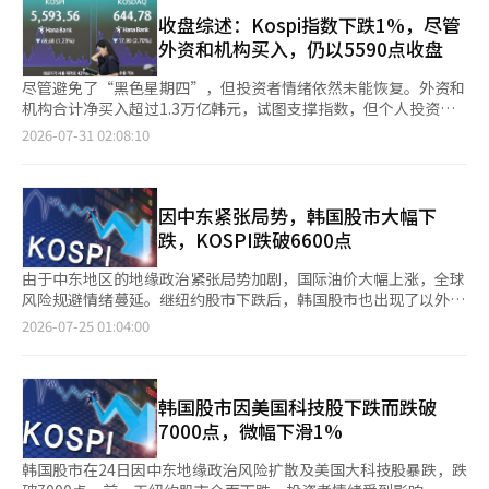
上，个人投资者净买入4011亿韩元，而外国投资者和机构分别净
EcoPro（0.12%）等均在上涨中。 代信证券的研究员李京敏分析
人净买入3402亿韩元，而外资和机构则分别净卖出2656亿韩元和
卖出138亿韩元和4259亿韩元。 市值前列的股票大多呈现上涨趋
收盘综述：Kospi指数下跌1%，尽管
称：“KOSDAQ由于前期市盈率下降，估值压力减轻，加上国债利
734亿韩元。 科斯达克市值前列的股票表现不一。Alteogen（上
势。SK Square上涨4.29%，三星电机上涨2.46%，HD现代重工上
外资和机构买入，仍以5590点收盘
率下降和KOSDAQ升降机制问题的再度引发，吸引了买入资
涨2.06%）、主成工程（上涨0.66%）、Rino工业（上涨0.31%）
涨2.44%，SK海力士上涨2.43%，LG能源解决方案上涨1.90%，
金。”※ 本报道经人工智能（AI）系统翻译与编辑。
等股票上涨，而ABL生物（下跌2.49%）、EcoPro BM（下跌
三星电子上涨1.04%，KB金融上涨0.35%，三星生物制药上涨
尽管避免了“黑色星期四”，但投资者情绪依然未能恢复。外资和
1.27%）、Wonik IPS（下跌1.24%）、HLB（下跌0.44%）、
0.21%，三星物产上涨0.15%。相反，三星生命下跌0.35%，现代
机构合计净买入超过1.3万亿韩元，试图支撑指数，但个人投资者
Rainbow Robotics（下跌0.43%）、EcoPro（下跌0.37%）、
汽车下跌0.25%。 前一晚，纽约股市因中东紧张局势缓解的预期，
的获利了结抛售导致Kospi连续三日走弱。 根据韩国交易所的数
2026-07-31 02:08:10
Peptron（下跌0.35%）等股票则下跌。 Kiwoom证券研究员韩志
投资者情绪回暖，普遍上涨。尤其是半导体等科技股的强劲表现推
据，30日Kospi指数收于5593.56点，较前一交易日下跌69.68点
英表示：“今天国内科斯皮在国际油价和美国国债收益率下降等有
动了市场上涨。Meta上涨6.02%，Alphabet上涨4.88%，微软上
（1.23%）。该指数开盘时为5681.77点，较前一交易日上涨18.53
利的宏观环境下，受到Micron等美国半导体股强劲表现和科斯皮
涨4.93%。亚马逊则上涨4.58%，创下历史新高。 对此，Kiwoom
点（0.33%），但在下午交易中跌幅扩大，最终以低点收盘。 在证
200夜间期货上涨的影响，将会以上涨开盘。” 她进一步分析
证券的研究员韩志英分析称：“亚马逊在软件领域证明了AI盈利能
券市场上，外资和机构分别净买入1.3329万亿韩元和665亿韩元，
因中东紧张局势，韩国股市大幅下
道：“在美国半导体股大幅上涨的背景下，科斯皮盈利预测上调以
力，这将对韩国股市形成利好。” 同一时间，Kosdaq指数上涨
而个人投资者则净卖出1.4199万亿韩元，进行获利了结。 Kospi市
跌，KOSPI跌破6600点
及相较于科斯达克较低的估值压力等因素，仍然支撑着包括半导体
27.49点（3.73%），报764.84点。该指数较前一交易日开盘上涨
值前列的股票表现不一。三星电子（-0.72%）、SK海力士
在内的大型股市场。”※ 本报道经人工智能（AI）系统翻译与编
10.84点（1.47%），随后扩大涨幅。 在Kosdaq市场上，机构净买
（-5.64%）、SK Square（-6.00%）、现代汽车（-0.71%）、三
由于中东地区的地缘政治紧张局势加剧，国际油价大幅上涨，全球
辑。
入647亿韩元，而个人和外国投资者分别净卖出172亿韩元和472亿
星电机（-14.58%）、三星生命（-0.56%）等股票表现疲软。相
风险规避情绪蔓延。继纽约股市下跌后，韩国股市也出现了以外资
韩元。 市值前列的股票大多大幅上涨。ABL Bio上涨8.73%，
反，LG能源解决方案（6.49%）、三星生物制药（3.25%）、KB
为主的大规模抛售，KOSPI和KOSDAQ双双下跌超过5%。在交易
2026-07-25 01:04:00
LigaChem Bio上涨8.49%，Alteogen上涨7.24%，三千堂制药上
金融（4.56%）等股票则有所上涨。 Kosdaq指数收于644.78点，
过程中，因投资者情绪急剧恶化，市场出现了程序性交易暂停的情
涨5.81%，EcoPro上涨5.17%，EcoPro BM上涨4.96%，
较前一交易日下跌17.90点（2.70%）。该指数开盘时为654.72
况，波动性加剧。 根据韩国交易所的数据，KOSPI收盘报6690.02
Peptron上涨4.88%，HLB上涨4.85%，主成工程上涨4.15%，
点，较前一交易日下跌7.96点（1.20%），在盘中一度转为上涨，
点，较前一交易日下跌406.87点（5.73%）。当天，指数开盘时为
Wonik IPS上涨2.88%，Pharma Research上涨2.82%，Rino工
但随后又回落。 在Kosdaq市场上，个人和机构分别净卖出1105亿
7000.78点，较前一交易日下跌96.11点（1.35%），随后跌幅扩
韩国股市因美国科技股下跌而跌破
业上涨2.12%。相反，Rainbow Robotics唯一下跌，跌幅为
韩元和1437亿韩元，而外资则净买入2476亿韩元。 Kosdaq市值
大。 纽约股市因中东紧张局势导致国际油价飙升，通胀再度上升
7000点，微幅下滑1%
1.09%。 一位研究员表示：“今天Kospi指数将在特朗普TACO引
前列的股票普遍表现疲软。Alteogen（-1.06%）、Rainbow
的担忧加剧，普遍下跌。市场担心油价上涨可能会推迟美国联邦储
发的油价和利率下跌、美国半导体股反弹的推动下表现强劲。尽管
Robotics（-9.14%）、Jusung Engineering（-15.33%）、
备委员会（Fed）的降息时机，同时美国国债收益率上升，导致以
韩国股市在24日因中东地缘政治风险扩散及美国大科技股暴跌，跌
日收益率波动较大，但在盈利动能减弱的背景下，市场正在逐步走
Rino Industrial（-5.15%）、HLB（-4.16%）、Wonik
科技股为主的抛售加剧。这种风险规避情绪也传导至韩国股市，外