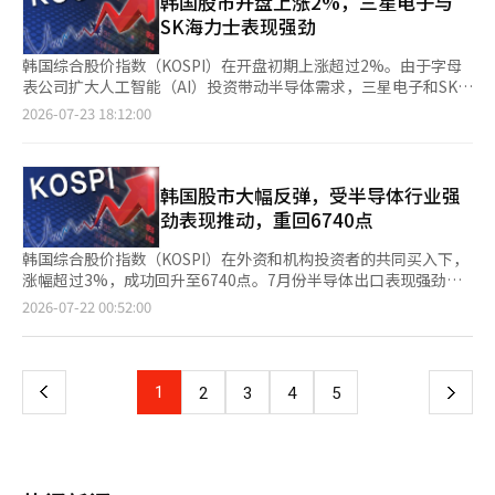
韩国股市开盘上涨2%，三星电子与
险资产偏好情绪减弱。”他分析称：“本周KOSPI和KOSDAQ连续
数则大跌553.21点（2.15%），收于25137.69点。 尤其是，
资的信心。”他还表示：“尽管外部不确定性存在，外资连续四个
市值前列的股票中，三星电子较前一交易日上涨2.11%，报26万
SK海力士表现强劲
五个交易日启动卖出暂停机制，极端波动的市场状态持续。”※
Alphabet和特斯拉的股价大幅下跌。尽管Alphabet的业绩超出市
交易日净买入，推动了指数的上涨。” 由于对数据中心投资扩大
6000韩元，SK海力士上涨2.02%，报186万7000韩元。三星电机
本报道经人工智能（AI）系统翻译与编辑。
场预期，但因大规模人工智能投资导致的自由现金流（FCF）恶
的期待，电力基础设施相关股也表现强劲。由于美国数据中心密集
（3.87%）、LG能源解决方案（3.89%）、三星生命（2.34%）等
韩国综合股价指数（KOSPI）在开盘初期上涨超过2%。由于字母
化，股价下跌近7%。特斯拉因第二季度业绩不佳及投资扩张带来
地区出现电力供应问题，电力基础设施扩充的必要性凸显，LS
也呈现上涨趋势。相反，SK平方则下跌1.34%。 昨晚，Alphabet
表公司扩大人工智能（AI）投资带动半导体需求，三星电子和SK海
的现金流担忧，股价下跌超过14%。 基于此，Kiwoom证券的研
ELECTRIC和HD现代电气等相关股票大幅上涨。 Kosdaq指数收盘
上调了今年的资本支出（CAPEX）预期，市场普遍认为这将推动对
力士的强劲表现推动了指数的上涨。 根据韩国交易所的数据，截
2026-07-23 18:12:00
究员韩智英表示：“今天国内股市将因美伊地缘政治不确定性加大
上涨39.19点（5.22%），报790.28点。外资和机构分别净买入
半导体的需求，进而提升投资者信心。Alphabet第二季度的云服
至上午9时04分，KOSPI较前一交易日上涨183.40点（2.70%），
及美国股市暴跌而开盘下跌，但预计在盘中以半导体为中心将形成
1330亿韩元和603亿韩元，而个人则净卖出1985亿韩元。 在
务收入同比增长82%，达248亿美元。年度CAPEX预期从之前的
报6981.10点。该指数一度突破7000点。 在证券市场上，外国投资
下行的刚性，从而缩小跌幅。”※ 本报道经人工智能（AI）系统翻
Kosdaq市值前列的股票中，Alteogen上涨14.37%，
1800亿至1900亿美元上调至1950亿至2050亿美元。 李京敏，代
者净买入1538亿韩元。个人和机构分别净卖出447亿韩元和1080
译与编辑。
EcoProBM（9.95%）、EcoPro（9.34%）、ABL
信证券研究员指出，Alphabet的云服务收入同比大幅增长82%，
亿韩元。 市值较大的股票大多上涨。三星电子的股价较前一交易
韩国股市大幅反弹，受半导体行业强
Bio（7.06%）、Rainbow Robotics（6.17%）等也纷纷上涨。
同时CAPEX预期也上调。他表示，预计明年将有相当规模的设备投
日上涨约3%，交易价格在26万9000韩元附近，而SK海力士也上
劲表现推动，重回6740点
当天的股市在国际油价上涨等外部不确定性影响下，外资的大规模
资扩张，这将进一步支撑对AI基础设施和半导体需求的期待。
涨约4%，股价超过190万韩元。三星电机、现代汽车和SK平方等
资金流入与AI投资期待相结合，扩大了涨幅。Kospi在盘中突破
KOSDAQ指数也在上涨。同一时间，KOSDAQ指数较前一交易日上
股票也呈现上涨趋势。 从行业来看，半导体相关股票表现强劲。
韩国综合股价指数（KOSPI）在外资和机构投资者的共同买入下，
7100点，未来外资买入势头的持续性以及国内外主要企业的业绩
涨13.09点（1.74%），报764.18点。机构净买入494亿韩元，而
三星电子和SK海力士，以及Techwing、TL Engineering等公司
涨幅超过3%，成功回升至6740点。7月份半导体出口表现强劲，
将决定进一步上涨的可能性。※ 本报道经人工智能（AI）系统翻译
个人和外资分别净卖出460亿韩元和54亿韩元。 在KOSDAQ市值前
均上涨，推动了半导体行业的指数上涨。 美国股市在国际油价和
加上美国与伊朗之间的调解预期，提升了投资者的信心，三星电子
页
2026-07-22 00:52:00
与编辑。
列的股票中，Alteogen上涨8.21%。EcoPro（4.67%）、
利率上升的压力下收跌。道琼斯工业平均指数下跌0.01%，标准普
和SK海力士等大型半导体股推动了指数上涨。科斯达克
EcoProBM（4.00%）、ABL Bio（3.03%）等也呈现上涨趋势。
尔500指数下跌0.14%，纳斯达克综合指数下跌0.57%。 不过，字
（KOSDAQ）在早盘下跌超过2%后，转而上涨，以小幅上涨收
一
相反，主成工程（-2.53%）、Peptron（-2.23%）、Wonik
母表在收盘后发布的财报显示，其今年的资本支出（CAPEX）预期
盘。 根据韩国交易所的数据，21日KOSPI收盘报6747.95点，较前
IPS（-1.61%）等则表现疲软。 在开盘初，KOSPI曾突破7000
上调，增强了市场对半导体股票的投资信心。字母表将今年的
一交易日上涨231.68点（3.56%）。 在证券市场上，机构投资者
上
1
下
2
3
4
5
点，但随后部分回落。然而，外资的强劲净买入势头仍在持续，预
CAPEX指导从1850亿美元上调至2000亿美元，并表示明年将大幅
净买入13901亿韩元，外资净买入2950亿韩元，推动了指数的上
计下午市场将关注三星电子和SK海力士等半导体股的表现，以及
增加投资。 韩志英，Kiwoom证券研究员表示：“字母表作为首
涨。相对而言，个人投资者则净卖出16574亿韩元。 KOSPI在开盘
一
KOSPI能否恢复7000点。 ※ 本报道经人工智能（AI）系统翻译与
个发布财报的公司，其良好的业绩和CAPEX指导上调缓解了市场对
初因美国与伊朗的地缘政治不确定性跌破6500点，但随后迅速反
编辑。
国内半导体股票客户CAPEX缩减和内存周期见顶的担忧。”
弹。随着上涨幅度的扩大，程序性买入的临时停牌（买入熔断）也
页
KOSDAQ指数也在上涨。截至同一时间，KOSDAQ指数较前一交易
被触发。 市值较大的股票普遍表现强劲。三星电子收盘上涨