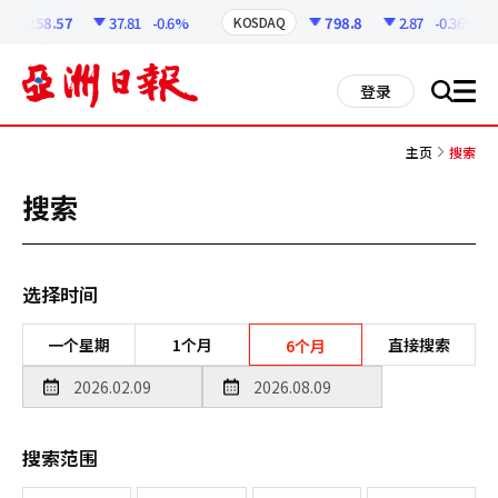
코
인
6258.57
37.81
-0.6%
798.8
2.87
-0.36%
KOSDAQ
정
보
all
登录
搜
men
索
主页
搜索
搜索
选择时间
一个星期
1个月
直接搜索
6个月
搜索范围