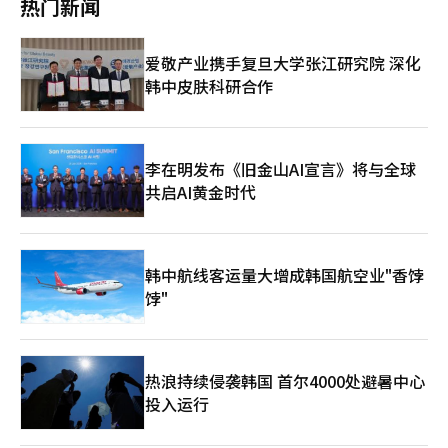
热门新闻
日上涨15.46点（2.06%），报766.55点。个人投资者净买入152
6.15%，报259000韩元，SK海力士上涨4.08%，报1836000韩
亿韩元，而外国和机构投资者分别净卖出122亿韩元和30亿韩元。
元。SK平方上涨6.46%，三星电机上涨2.75%。三星生物制药、三
在KOSDAQ市值较大的股票中，Alteogen上涨约1%，EcoPro上
星生命和KB金融分别上涨3.72%、4.81%和3.08%。现代汽车则持
爱敬产业携手复旦大学张江研究院 深化
涨约3%，EcoProBM上涨约1%。Rainbow Robotics上涨约
平收盘。 科斯达克指数收盘报753.34点，较前一交易日上涨3.70
韩中皮肤科研合作
5%，Jusung Engineering上涨约4%。 一位研究员表示：“今天
点（0.49%）。尽管早盘一度下跌超过2%，但下午时段全部回升
国内股市在油价和利率上升压力、字母表股价在盘后下跌的情况
并转为上涨。在科斯达克市场上，个人投资者净买入1449亿韩
下，仍因CAPEX指导上调而出现半导体股票的强劲表现，预计将继
元，而外资和机构分别净卖出1343亿韩元和144亿韩元。 科斯达
续维持波动性行情，并可能因现代汽车、NH投资证券、KB金融等
克市值较大的股票也普遍上涨。阿尔特基（Alteogen）上涨
公司的业绩结果而转向行业间的差异化行情。”※ 本报道经人工
1.30%，报273000韩元，EcoPro BM上涨1.73%，报105900韩
李在明发布《旧金山AI宣言》将与全球
智能（AI）系统翻译与编辑。
元。EcoPro上涨2.31%，报75200韩元，Rainbow Robotics大涨
共启AI黄金时代
9.73%，报411500韩元。相对而言，Peptron和HLB分别下跌
0.47%和0.49%。 当天股市的反弹受到半导体出口强劲的影响。韩
国7月1日至20日的出口额同比增长52.3%，达到549亿美元。特别
是半导体出口激增180.6%，达到221亿美元，成为出口增长的主
韩中航线客运量大增成韩国航空业"香饽
要推动力。稳健的出口数据提升了市场对半导体行业业绩的预期，
饽"
进而恢复了投资者信心。 美国与伊朗的冲突担忧有所缓解，也刺
激了对风险资产的偏好。尽管两国之间的军事冲突仍在继续，但巴
基斯坦和卡塔尔等调解国提出了停火建议，部分缓解了对进一步冲
突的警惕。 代信证券研究员李京敏表示：“国内股市在半导体行
业的低价买入潮中反弹，巴基斯坦和卡塔尔参与美国与伊朗的调
热浪持续侵袭韩国 首尔4000处避暑中心
解，增强了对风险资产的偏好。”他进一步指出：“7月份半导体
投入运行
出口的强劲表现也支持了业绩的动能，推动股价上涨。” 他补充
道：“在前一日美国股市中，近期大幅下跌的半导体行业出现了反