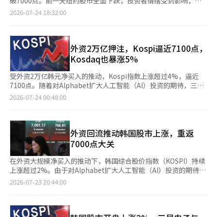
破7000点。前一天纽约股市全面下跌，投资者情绪受到影响，导
出困境，这一点是积极的。”※ 本报道经人工智能（AI）系统翻译
IPS（-8.29%）、Pharma Research（-11.00%）、ABL
资抛售主要集中在半导体等大型股票上。 当天，韩国证券市场
致今日早盘表现疲软。 根据韩国交易所的数据，截至24日上午9时
2026-07-24 18:32:00
与编辑。
Bio（-3.95%）等股票均出现下跌。相对而言，
上，外资净卖出32685亿韩元，机构净卖出19513亿韩元。相对而
04分，Kospi指数较前一交易日下跌129.22点（1.82%），报
EcoPro（4.75%）、EcoPro BM（4.21%）等股票则有所上涨。
言，个人投资者则净买入51783亿韩元。 在市场开盘初，波动性加
6967.67点。当天指数以7000.78点开盘，较前一交易日下跌96.11
※ 本报道经人工智能（AI）系统翻译与编辑。
大，两个市场均启动了卖出暂停机制。韩国交易所于上午11时23
点（1.35%）。 在证券市场上，外国投资者净卖出4176亿韩元，
分启动了证券市场程序性卖出报价的暂停，持续5分钟。随后在上
机构也净卖出1321亿韩元。与此同时，个人投资者则独自净买入
外资2万亿押注，Kospi逼近7100点，
午11时47分，KOSDAQ市场也启动了卖出暂停机制。 在市值前列
5704亿韩元。 在Kospi市值前列的股票中，三星生物制药（上涨
Kosdaq也暴涨5%
的股票中，SK Square下跌9.17%，三星电机下跌8.43%，SK海力
4.06%）是唯一上涨的股票。相反，三星电子（下跌3.33%）、SK
士下跌8.34%，三星电子下跌7.59%，现代汽车下跌7.18%，LG能
海力士（下跌4.01%）、SK广场（下跌6.72%）、现代汽车（下跌
受外资2万亿韩元净买入的推动，Kospi指数上涨超过4%，逼近
源解决方案下跌5.32%，三星物产下跌5.00%，三星生命下跌
5.21%）、LG能源解决方案（下跌3.74%）、三星物产（下跌
7100点。随着对Alphabet扩大人工智能（AI）投资的期待，三星
3.49%，KB金融下跌2.72%，大部分大型股均以跌势收盘。相对
3.61%）、KB金融（下跌3.52%）、三星生命（下跌3.34%）、起
电子和SK海力士等半导体股表现强劲，电力设备、二次电池和生
2026-07-24 00:48:00
而言，三星生物制剂因第二季度业绩良好，唯一上涨，涨幅为
亚（下跌3.20%）、三星电机（下跌3.18%）等均出现下跌。 同一
物科技等领域的买入势头也有所扩散。 根据韩国交易所的数据，
10.08%。 KOSDAQ收盘报785.00点，较前一交易日下跌46.23点
时间，Kosdaq指数较前一交易日下跌18.13点（2.29%），报
23日Kospi收盘上涨299.19点（4.40%），报7096.89点。盘中一
（5.56%）。该指数开盘时为816.39点，较前一交易日下跌14.84
772.15点。在Kosdaq市场上，个人投资者净买入1208亿韩元，外
度上涨至7137.20点，突破7100点。 在证券市场上，外资净买入2
点（1.79%），随后跌幅扩大。 在KOSDAQ市场，外资和机构分别
国投资者和机构分别净卖出646亿韩元和544亿韩元。 在Kosdaq市
万1351亿韩元，推动指数上涨。机构也净买入1011亿韩元，而个
外资回流推动韩国股市上涨，重返
净卖出1304亿韩元和3587亿韩元，而个人投资者则净买入4888亿
值前列的股票中，HLB（上涨16.33%）表现强劲。相反，彩虹机
人则净卖出2万2107亿韩元。 市值前列的股票大多上涨。三星电子
7000点大关
韩元。 在市值前列的股票中，Rainbow Robotics下跌16.73%，
器人（下跌9.84%）、EcoPro BM（下跌5.50%）、Wonik
收盘上涨3.65%，报27万韩元；SK海力士上涨4.86%，报191万
Jusung Engineering下跌13.97%，Wonik IPS下跌11.30%，
IPS（下跌5.47%）、EcoPro（下跌4.98%）、珠成工程（下跌
9000韩元。LG能源解决方案（8.41%）、三星电机（7.66%）、
在外资大规模净买入的推动下，韩国综合股价指数（KOSPI）持续
IoTech下跌9.13%，PSK下跌8.73%，EcoPro BM下跌8.29%，
4.45%）、Rino工业（下跌4.33%）、PSK（下跌3.57%）、
现代汽车（3.35%）等也表现强劲。 分析认为，Alphabet的良好
上涨超过2%。由于对Alphabet扩大人工智能（AI）投资的期待，
EcoPro下跌7.12%，Rino工业下跌7.04%，ABL Bio下跌
Alteogen（下跌1.14%）等均出现下跌。 当天国内股市被解读为
业绩和资本支出（CAPEX）扩大提升了AI相关投资的信心。
三星电子和SK海力士等半导体股也随之上涨，推动了指数的上
2026-07-23 20:44:00
2.42%，Alteogen下跌2.28%，Pharma Research下跌1.67%，
因前一天美国大科技股暴跌而进行的调整。23日（当地时间），纽
Alphabet宣布第二季度云服务收入同比增长82%，并大幅扩大
升。 根据韩国交易所的数据，截至上午11时34分，KOSPI较前一
主要股票普遍表现疲软。与此同时，HLB因对胆管癌治疗药物获得
约证券交易所（NYSE）道琼斯工业平均指数较前一交易日下跌
CAPEX，重申了数据中心投资的基调。 李京敏代信证券研究员分
交易日上涨151.38点（2.23%），报6949.08点。 在证券市场上，
美国食品药品监督管理局（FDA）批准的期待而上涨4.00%。 代信
506.93点（0.97%），收于51711.65点。标准普尔500指数下跌
析称：“Alphabet的云服务良好业绩和CAPEX扩大，重新确认了
外资净买入达1兆2026亿韩元，成为指数上涨的主要推动力。机构
证券研究员李京敏表示：“当天韩国股市因中东紧张局势加剧，风
90.66点（1.21%），报7408.30点，科技股主导的纳斯达克综合指
对AI基础设施的强劲需求和数据中心投资的扩张，从而支持了AI投
也净买入516亿韩元，而个人投资者则净卖出1兆2205亿韩元。 在