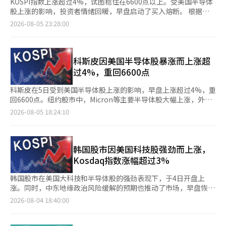
KOSPI指数上涨超过4%，试图稳住在6600点以上。受美国半导体
股上涨的影响，投资者情绪回暖，早盘启动了买入熔断。 根据韩
国交易所的数据，截至下午1时36分，KOSPI指数较前一交易日上
2026-08-05 23:28:00
涨261.53点（4.11%），报6620.48点。该指数开盘时较前一交易
日上涨244.53点（3.85%），在上午9时24分左右启动了买入熔
断。这是KOSPI市场的第23次买入熔断。 在证券市场上，个人投
资者净卖出16896亿韩元，而外国投资者和机构分别净买入15045
科斯皮因美国半导体股暴涨而上涨超
亿韩元和1472亿韩元，推动了指数上涨。 KOSPI市值前列的股票
过4%，重回6600点
普遍上涨。三星电机（13.84%）、三星物产（7.44%）、SK海力
士（6.98%）、SK广场（6.23%）、现代汽车（3.82%）、三星生
科斯皮在5日受到美国半导体股上涨的影响，早盘上涨超过4%，重
命（3.24%）、三星电子（3.13%）、LG能源解决方案
回6600点。纽约股市中，Micron等主要半导体股大幅上涨，外资
（1.67%）、KB金融（1.24%）、三星生物制药（1.02%）等均有
买入潮推动指数上升。 根据韩国交易所的数据，截至上午9时07
2026-08-05 18:24:10
所上涨。 新韩投资证券的研究员姜振赫分析称：“由于油价和利
分，科斯皮较前一交易日上涨272.90点（4.29%），报6631.85
率的稳定，加上强烈的人工智能乐观情绪，买入资金流入，导致
点。指数开盘时较前一交易日上涨244.53点（3.85%），报
KOSPI市场启动了买入熔断。” 同一时间，KOSDAQ指数较前一交
6603.48点，随后继续扩大涨幅。 在证券市场上，个人和机构分别
易日上涨17.20点（2.20%），报797.92点。该指数当天以794.93
净卖出3576亿韩元和1853亿韩元。相反，外资则独自净买入5105
韩国股市因美国科技股强劲而上涨，
点（上涨14.21点，1.82%）开盘。 在KOSDAQ市场上，外国投资
亿韩元，推动指数上涨。 科斯皮市值前列的股票普遍表现强劲。
Kosdaq指数涨幅超过3%
者和机构分别净卖出4189亿韩元和650亿韩元，而个人投资者则净
三星电机（上涨11.39%）、SK Square（上涨7.64%）、SK海力
买入4767亿韩元，吸纳了这些资金。 在市值前列的股票中，除了
士（上涨5.71%）、三星生命（上涨5.40%）、三星物产（上涨
韩国股市在美国大科技和半导体股的强劲表现下，于4日开盘上
EcoProBM（-1.07%）外，其他股票均上涨。
5.27%）、三星电子（上涨4.58%）、KB金融（上涨3.44%）、现
涨。同时，中东地缘政治风险缓解的预期也推动了市场，早盘恢复
IoTechnics（7.28%）、Jusung Engineering（4.71%）、
代汽车（上涨3.06%）、LG能源解决方案（上涨2.89%）、三星生
至6300点以上。 根据韩国交易所的数据，截至上午9时6分，
2026-08-04 18:40:00
Alteogen（3.93%）、HLB（3.78%）、Rino工业（3.11%）、
物制药（上涨0.61%）等均有所上涨。 同一时间，科斯达克指数较
Kospi指数上涨66.99点（1.07%），报6324.44点。该指数较前一
Rainbow Robotics（2.78%）、Wonik IPS（1.87%）、
前一交易日上涨5.06点（0.65%），报785.78点。该指数当天开盘
交易日开盘上涨93.93点（1.50%），报6351.38点。 在证券市场
RigaChem Bio（1.09%）、ABL Bio（0.62%）、
时上涨14.21点（1.82%），报794.93点。 在科斯达克市场上，个