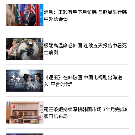
弹买入潮，全球投资银行对内存行业的积极投资建议也支持了投资
者信心，外资和机构的净买入进一步推动了各行业的普遍上
消息：王毅有望下月访韩 与赵显举行韩
涨。”※ 本报道经人工智能（AI）系统翻译与编辑。
中外长会谈
极端高温席卷韩国 连续五天报告中暑死
亡病例
《逐玉》在韩破圈 中国电视剧出海进
入"平台时代"
霸王茶姬持续深耕韩国市场 3个月完成8
家门店布局