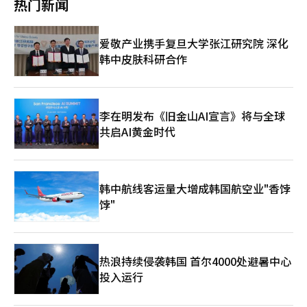
热门新闻
过将直播节目编辑成短视频内容，积极在YouTube、Instagram和
同比增长20.4%。6月的移动交易额为1.0036万亿韩元，占在线化
Slop），并受到负面评价。业内人士认为，AI的使用与否并不是关
TikTok等外部渠道传播，推动了增长。结果，移动直播电商
妆品交易总额的79.4%。 在实体店方面，Olive Young和大创正在
键，结果的质量、创意，以及使用AI的透明度将决定用户的信任。
（MLC）的交易额同比增长161.3%，应用新安装量增长25.6%，
吸收路店的需求。Olive Young的门店数量从2021年的1,265家增
业内普遍认为，生成型AI的使用将进一步增加。在广告、音乐视
爱敬产业携手复旦大学张江研究院 深化
月活跃用户数（MAU）增长10.5%。CJ ENM相关人士表示：“媒
加到去年的1,381家。今年6月底略微减少至1,367家，但仍比2021
频、游戏过场动画、电视剧后期制作等内容制作的各个环节，AI的
韩中皮肤科研合作
体平台部门成功扭亏为盈，证明了平台业务的体质改善，同时利
年增加了8.1%。该品牌通过全国门店与在线商城的联动，提供商
应用是自然而然的趋势。然而，未来的竞争力将取决于AI的实现质
用‘厨师兵传奇’等内容IP扩展了附加业务，音乐艺术家的表现也
品排名、评价、当日配送和门店自取服务，逐渐成为化妆品流通平
量，以及能否向用户透明地解释这一过程。※ 本报道经人工智能
十分突出。”他还表示：“下半年将继续扩大平台客户基础，同时
台的重要角色。 大创则通过140多个品牌和2000多种5000韩元以
（AI）系统翻译与编辑。
通过内容和音乐IP的业务多元化及全球分销扩展，持续改善盈利能
下的产品，满足低价化妆品的需求。大创的门店数量从2021年的
力。”※ 本报道经人工智能（AI）系统翻译与编辑。
1,390家增加到2022年的1,442家，2023年达到1,519家，2024年
李在明发布《旧金山AI宣言》将与全球
预计将增至1,576家，2025年将超过1,600家。大型化妆品公司和
共启AI黄金时代
独立品牌纷纷推出大创专用的小容量产品，使其成为消费者轻松试
购的渠道。 无信和Cully也在扩大美容业务。无信的Mega Store成
寿美容店入驻了500多个品牌，入驻品牌的在线日均交易额比之前
增长了约35%。Cully的2023年第一季度交易额也比去年同期增长
韩中航线客运量大增成韩国航空业"香饽
了20.2%。 业内人士表示：“路店的减少不仅仅是线下门店数量的
饽"
减少，而是化妆品购买方式本身正在发生变化。”他指出，“销售
正在向多品牌渠道和在线转移，自有门店则逐渐转变为品牌体验的
空间。”
热浪持续侵袭韩国 首尔4000处避暑中心
投入运行