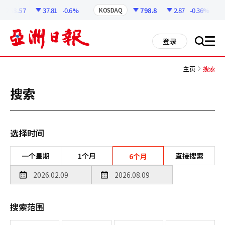
코
인
6258.57
37.81
-0.6%
798.8
2.87
-0.36%
KOSDAQ
정
보
all
登录
搜
men
索
主页
搜索
搜索
选择时间
一个星期
1个月
直接搜索
6个月
搜索范围