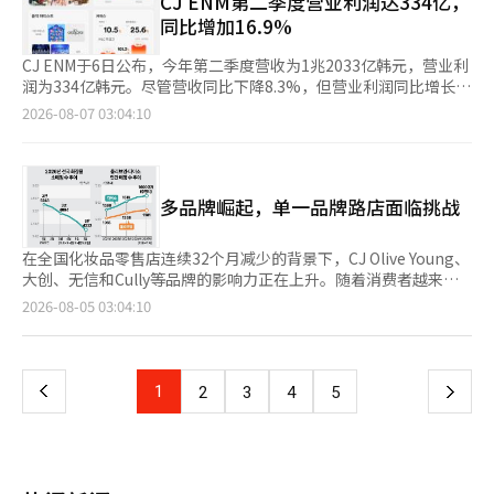
CJ ENM第二季度营业利润达334亿，
指出“在绝对人力上难以抗衡，未来AI的能力将决定行业竞争
开发的。 此外，CJ第一制糖还基于AI分析结果，将‘饭’、‘再
外发展。双方计划共同发掘有前景的中小企业，利用内容进行市场
同比增加16.9%
力”。此次项目也被解读为其积极在制作过程中全面使用AI的战略
再’、‘Bibigo’等现有代表品牌多元化，拓展至零食和饮料等
验证，并逐步支持国内外销售渠道的拓展及全球进出。此外，还将
延续。用户的反应不一，有人指出视频的动作略显不自然。然而，
新类别，丰富品牌体验。 CJ第一制糖表示，未来将逐步在日本和
利用海外展会、博览会及当地分销商、买家网络，并共同推动与全
CJ ENM于6日公布，今年第二季度营收为1兆2033亿韩元，营业利
业内人士认为，此案例的意义在于AI从“隐形制作工具”扩展
欧洲等主要海外市场引入Food AI 360，持续扩大基于AI的产品规
球活动“首尔콘(SEOULCon)”相关的营销和直播电商。金贤宇首
润为334亿韩元。尽管营收同比下降8.3%，但营业利润同比增长
为“用户直接消费的内容”。 超越使用AI的时代……现在关键在
划体系。 CJ第一制糖相关人士表示：“Food AI 360是一个将趋势
尔经济振兴院代表理事表示：“首尔有前景的中小企业在全球舞台
16.9%。具体来看，娱乐部门的营收同比下降13.7%，为8005亿韩
2026-08-07 03:04:10
于“如何使用” 将AI置于前台的趋势并不仅限于游戏。在广播和视
分析、消费者评估和商品化全过程连接起来的平台，我们将持续增
上腾飞的实际机会将得到扩大。”CJ온스타일相关人士补充
元。然而，营业利润同比增长42.4%，达114亿韩元，成功改善了
频制作现场，生成型AI也开始得到广泛应用。一个典型的案例是
强反映消费者需求的产品开发和应对全球市场的能力。”※ 本报
道：“我们将积极支持更多K-生活方式品牌在全球市场上成
盈利能力。电商部门的营收同比增长4.4%，为4028亿韩元，营业
SBS电视剧《金部长》。该剧的第二集中，金部长（苏志燮）执行
道经人工智能（AI）系统翻译与编辑。
长。”另外，CJ온스타일表示，从上个月3日至7日举行的夏季黑色
利润增长21.2%，达260亿韩元。这得益于基于短视频内容的应用
消灭北韩对南方的间谍总局副局长的任务，出现了车辆追逐、枪战
星期五活动“Come on Black Friday”中，移动应用安装数量较
竞争力增强和移动直播电商（MLC）的快速增长。从各部门来看，
和桥梁坠落的场景，这段约3分钟的画面完全由生成型AI制作。观
多品牌崛起，单一品牌路店面临挑战
去年同期增长了124%。※ 本报道经人工智能（AI）系统翻译与编
媒体平台的营收同比增长19.0%，达3800亿韩元，营业利润为110
众关注演员的动作和演出，但实际上是AI实现的画面，事后被披
辑。
亿韩元，实现了扭亏为盈。媒体平台部门通过全球合作伙伴关系扩
露，引发热议。CJ ENM也在商业化AI基础的虚拟间接广告
大品牌影响力，以及KBO和原创内容的成功，推动了增长。在
在全国化妆品零售店连续32个月减少的背景下，CJ Olive Young、
（VPPL），并在内容制作过程中全面应用AI。VPPL与传统的PPL
Tving方面，Tving此前与HBO Max和Disney+签署了合作协议，
大创、无信和Cully等品牌的影响力正在上升。随着消费者越来越
方式不同，拍摄完成后，利用AI可以自然地插入或替换产品。广告
已在日本及亚太17个国家以品牌馆的形式推出。然而，由于世界杯
倾向于比较价格、成分和评价，单一品牌的路店正被多品牌商店和
主在拍摄后仍可决定是否执行，而制作方则可以在不重新拍摄的情
页
2026-08-05 03:04:10
等大型活动导致广告市场集中，整体需求疲软，电视广告收入下降
在线平台迅速取代。 根据国税厅的统计数据，截至6月，全国化妆
况下反映新的广告。位于坡州CJ ENM工作室中心的虚拟制作
20.9%。电影和电视剧部门的营收同比下降53.7%，为1902亿韩
品零售店数量为34,232家，比去年同期减少了2,176家（6.0%）。
（VP）舞台也利用LED屏幕技术，降低电影、电视剧和广告制作的
一
元，营业亏损为105亿韩元。该部门专注于向海外本地平台进行单
自2023年10月以来，化妆品零售店数量已连续32个月下降，期间
成本和时间，扩大了应用范围。 然而，并非所有以AI为主的内容都
独销售，以建立稳定的全球分销基础，同时，综艺内容的需求持续
减少了4,926家（12.6%）。路店品牌的店铺减少也十分明显。阿
获得积极评价。Pearl Abyss在今年初因《红色沙漠》游戏中某些
上
1
下
2
3
4
5
增长，表现出稳健的增长势头。然而，全球工作室FIFTH SEASON
莫瑞太平洋的美容编辑店Aritaum的加盟店从2022年的522家减少
绘画资产的手指表现引发用户对使用生成型AI的质疑，随后公司道
的内容交付时间因全球OTT平台的排期而调整，本季度未能交付主
到2024年的372家，下降幅度为28.7%。同一时期，Innisfree的
歉。公司承诺将对所有资产进行全面调查，并承认了审核不足的责
一
要系列作品。音乐部门的营收同比增长16.7%，为2302亿韩元，
加盟店也从324家减少到190家，下降41.4%。 相比之下，在线化
任。用户也对AI的使用本身与结果的完成度和审核过程提出了质
营业利润同比下降36.4%，为109亿韩元。电商部门的营收为4028
妆品市场仍在持续增长。国家数据处发布的《2026年6月在线购物
疑。尤其是在西方游戏市场，围绕生成型AI内容的争论愈发激烈。
页
亿韩元，同比增加4.4%，营业利润为260亿韩元，增长21.2%。通
动态》显示，今年第二季度在线化妆品交易额达4.1577万亿韩元，
大量生产但缺乏创意的游戏被称为“游戏垃圾”（Game