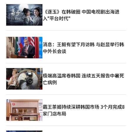
《逐玉》在韩破圈 中国电视剧出海进
入"平台时代"
消息：王毅有望下月访韩 与赵显举行韩
中外长会谈
极端高温席卷韩国 连续五天报告中暑死
亡病例
霸王茶姬持续深耕韩国市场 3个月完成8
家门店布局