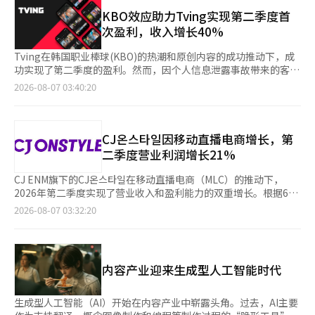
业利润下降了14.5%。同期交易额（GMV）为1兆3629亿韩元，增
全球粉丝基础。 证券界认为，Tving的首次盈利转变标志着CJ
弱，导致市场流动性变薄。” ◆主要报告 ▷反映短缺忧虑的铜
长了13.3%。 餐饮食材和食品原料流通业务的营收达4184亿韩
KBO效应助力Tving实现第二季度首
ENM长期投资的内容IP和数字平台逐渐与收益相连接。随着下半年
价，预计将进一步反映流动性 - 铜价再次超过每吨1.4万美元。上
元。其中，在线业务的营收比去年同期增长了51%。今年3月收购
次盈利，收入增长40%
广告市场的恢复和新IP的扩展，预计盈利改善趋势将持续。 兴国生
周智利北部高山地区发生的暴雨和暴雪对输电设施造成了损害，导
的食材平台“食春”的增长为业绩提供了支持。 CJ Freshway通过
命研究员黄成镇表示：“通过过去IP的重启成功实现了收入来源的
致矿山作业暂时中断。 - 然而，重要的是价格对气候变化问题的敏
将现有物流网络与“食春”平台结合，扩大了综合配送产品的规
Tving在韩国职业棒球(KBO)的热潮和原创内容的成功推动下，成
多样化。”他展望道：“将通过优化IP组合，开始扩展中长期的盈
感反应。全球前20大矿山在去年和今年都下调了生产指引，主要原
模，增强了在线竞争力。因此，“食春”第二季度的累计交易额为
功实现了第二季度的盈利。然而，因个人信息泄露事故带来的客户
利基础。”
因是矿山老化和品位问题。 - 相反，需求正在快速增长。随着人工
1513亿韩元，同比增长25.8%。 食品原料和特许经营客户也保持
赔偿和罚款负担，预计将对未来业绩产生影响。 6日，CJ ENM在
2026-08-07 03:40:20
智能（AI）产业化的开始，电力需求急剧上升，基础设施建设迅速
了增长。通过数据驱动的销售，新增客户不断增加，食品原料部门
第二季度业绩发布的电话会议上表示，Tving第二季度的收入达
推进。为了最小化输电损失，超高压输电设备的投资正在扩大，这
的营收增长了14.3%，特许经营渠道的交易额增长了11%。 餐饮
1407亿元，营业利润为6000万元。 Tving首席财务官张贤京表
需要的铜量是普通电网的5到7倍。 - 如果流动性进一步反映，预计
业务的营收为4983亿韩元。儿童和学校餐饮食材的供应扩大，团
示：“Tving的收入同比增长了40%，营业利润实现了扭亏为
今年内铜价将突破每吨1.6万美元。理论上，当流动性出现时，商
体餐饮部门也增长了4.9%。新订单规模同比增长43.7%，并新获
盈。” 这一成绩的背后，得益于韩国职业棒球(KBO)的热潮。原创
CJ온스타일因移动直播电商增长，第
品价格将按照‘贵金属→有色金属→能源→农产品’的顺序上涨，
得了陆军训练所和海军陆战队第一师等军队餐饮项目。特许经营渠
剧集《厨师兵传奇》和《友美的细胞们3》等也取得了良好的收视
二季度营业利润增长21%
基于流动性提前反映（对冲）的黄金来看，有色金属板块在明年上
道的营收增长了21%。 然而，由于对食材开放市场的前期投资，
率，用户订阅量和月活跃用户数(MAU)均有所增加。 张CFO指
半年，铜在明年第一季度都有可能进一步上涨。 ◆市场收盘后（6
营业利润有所下降。CJ Freshway表示，为了将“食春”培养为未
出：“广告和订阅收入实现了快速增长，但预计第三季度由于广告
CJ ENM旗下的CJ온스타일在移动直播电商（MLC）的推动下，
日）主要公告 ▷韩国投资证券第二季度营业利润为1.2102万亿韩
来的增长动力，正在战略性地投入资源于市场营销和平台升级等方
淡季，成本将增加，同时海外销售短期内可能会减少，因此表现可
2026年第二季度实现了营业收入和盈利能力的双重增长。根据6日
元……同比增长92.4% ▷EL&F第二季度营业利润为208亿韩
面。尽管反映了初期投资成本，但食材流通和餐饮等现有业务在各
能会略显疲软。” 然而，仍然存在变数。因为在6月发生了个人信
CJ ENM的报告，CJ온스타일第二季度的营业利润为260亿韩元，比
2026-08-07 03:32:20
元……实现扭亏为盈 ▷元益IPS第二季度营业利润为184亿韩
个领域保持了稳定的增长。 CJ Freshway计划在下半年继续以“食
息泄露事故，受影响的账户估计约为1980万个。 张CFO表
去年同期增长21.2%。销售额为4028亿韩元，增长4.4%。业绩的
元……同比下降49.6% ▷KT&G第二季度营业利润为4145亿韩
春”为中心，增强在线业务的竞争力，同时提升产品和物流服务的
示：“与信息泄露相关的财务影响因素主要有两个：客户赔偿方案
改善主要得益于MLC。第二季度MLC的交易额达到1848亿韩元，
元……同比增长18.5% ▷CJ ENM第二季度营业利润为334亿韩
效率。 임성철 CJ Freshway首席财务官（CFO）表示：“我们将
和罚款及罚金的裁定。”他指出：“客户内部赔偿方案预计将在9
同比激增161.3%。同期，CJ온스타일应用的新安装数量和月活跃
元……同比增长16.9% ▷LG U+第二季度营业利润为3445亿韩
把‘食春’培养为未来增长的核心，领导食材流通市场的数字化转
月或10月公布。” 他还表示：“罚款和罚金将在个人信息保护委
用户数（MAU）分别增长了25.6%和10.5%。CJ온스타일此前通过
元……增长13.1% ◆基金动态（截至5日，不包括ETF） ▷国内股
型，并继续投资以提高食材流通和餐饮业务的竞争力，建立可持续
内容产业迎来生成型人工智能时代
员会的调查结束后转交给Tving，因其是基于收入计算的，因此会
将直播节目剪辑成短视频内容，向YouTube、Instagram和
票型：2.4334万亿韩元 ▷海外股票型：1993亿韩元 ◆今日（周
的增长基础。”※ 本报道经人工智能（AI）系统翻译与编辑。
产生影响。” Tving与Wave的合并仍在进行中。CJ ENM表示将在
TikTok等外部渠道传播，增加了新客户的流入。此外，将KBO及
五）主要日程 ▷中国：进出口统计（7月） ▷德国：工业生产（6
下半年正式推进两家公司合并的讨论，并计划与战略投资者(SI)的
电影《穿普拉达的女王2》、《月球漫步》、《小黄人》等拥有粉
生成型人工智能（AI）开始在内容产业中崭露头角。过去，AI主要
月） ▷美国：就业报告（7月）※ 本报道经人工智能（AI）系统翻
协商与KT的讨论相结合。※ 本报道经人工智能（AI）系统翻译与
丝基础的知识产权（IP）融入电商内容也取得了良好效果。公司表