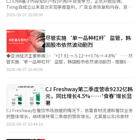
CJ ENM基于内容知识产权(IP)和平台竞争力，正式开始反弹。
Tving自成立以来首次实现季度盈利，广告业务恢复和内容、音乐
IP多样化相结合，预计将改善中长期盈利能力。 7日，CJ ENM在6
2026-08-07 20:08:00
日发布的第二季度业绩中表示，收入为1兆2033亿韩元，营业利润
为334亿韩元。CJ ENM计划在此基础上增强IP竞争力，加速数字平
台的增长。 最引人注目的成就是在线视频服务(OTT) Tving。今年
第二季度营业利润达到60亿韩元，实现了盈利转变。这得益于韩国
尽管实施‘单一品种杠杆’监管，韩
职业棒球(KBO)联赛的转播和原创内容的影响。用户数同比增长
国股市依然波动剧烈
24.7%，月活跃用户数(MAU)超过970万。 值得关注的是广告收
入。广告收入在同期增长52%，证明了其增长潜力。三星证券研究
◆亚洲经济主要新闻 ▷‘+17.91→-5.12→+3.76→-4.8%’……尽
员崔敏河表示：“Tving首次实现季度盈利，确认了盈利改善的可
管实施‘单一品种杠杆’监管，韩国股市依然波动剧烈 - 根据6日
能性和盈利能力。”他补充道：“下半年将基于整合广播、数字和
金融投资行业和资本市场研究院的报告，今年上半年韩国综合股价
2026-08-07 16:40:00
户外广告的竞争力，重点扩大综合广告产品。”并预计广告收入规
指数（KOSPI）的日收益率波动性达到3.6%，是去年年均水平
模将较上半年有所改善。 友信投资证券研究员李贤志也预测，下
（1.4%）的两倍，位居36个国家股市之首。 - 面对最严重的波动
半年电视广告收入将较上半年改善30%。他认为：“通过扩大涵盖
局面，政府于上月30日提前实施了‘单一品种杠杆’监管，但效果
CJ Freshway第二季度营收9232亿韩
广播、数字和户外广告的综合广告产品，下半年电视广告收入有望
仍不明显。从7月30日以来，股指在6个交易日内出现了四次超过
元，同比增长4.5%……'食春'增长显
实现正增长。” 内容IP的变现方式也在多样化。一个典型的例子是
4%的剧烈波动。 - 报告指出，去年初三星电子和SK海力士的市值
著
原创内容《厨师兵传奇》。CJ ENM在制作过程中利用人工智能(AI)
占比为23%，而截至6月底已飙升至55%（以KOSPI200为基准为
和虚拟间接广告(VPPL)技术降低了制作成本。此外，衍生IP《味觉
59%）。 - 由于仅有两家公司占据了股指的一半以上，当全球内存
CJ Freshway在餐饮市场放缓的情况下，依靠食材流通和餐饮业务
男孩》还扩展到音乐、餐饮(F&B)和颁奖典礼表演等领域。 在音乐
半导体行业的不确定性或美中技术冲突等外部因素出现时，这两家
的整体增长，继续保持第二季度的营收增长。尤其是以B2B食材平
业务方面，CJ ENM一方面回收利用现有IP，另一方面积极获取新
公司便会受到影响，进而导致整个KOSPI的暴跌，形成恶性循环。
台“食春”为中心，在线业务快速增长，推动了整体规模的扩大。
2026-08-07 03:44:10
IP。通过《Produce 101 Japan 新世界》、《恋孩子星球C：家乡
- 其他专家也提出了类似的分析。DB证券研究中心的李炳建表
CJ Freshway于6日表示，今年第二季度合并营收为9232亿韩元，
赛》和《Modyssey》等项目，CJ ENM获得了新的粉丝群体，并通
示：“股指的剧烈波动并非由于杠杆产品，而是因为美国大型科技
营业利润为235亿韩元。与去年同期相比，营收增长了4.5%，而营
过Mnet Plus扩大原创内容和日本艺人粉丝俱乐部的在线化，增强
公司的获利抛售等外部不利因素出现时，过去的个人买入力量减