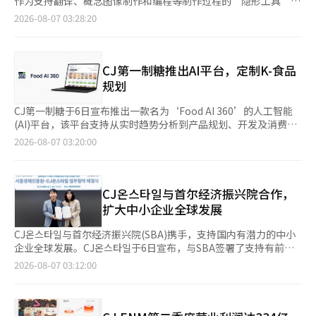
作为支持翻译、概念图像制作和编程等制作过程的“隐形工具”，
译与编辑。
编辑。
示，外部平台接触到内容的客户转移到CJ온스타일应用进行商品购
而现在，越来越多的案例显示，AI制作的游戏、视频和广告等结果
2026-08-07 03:28:20
买，形成了良性循环，从而同时改善了客户基础和购买转化率。从
被积极展示出来，公开使用AI的趋势正在形成。根据业内消息，全
商品类别来看，优质旅行和儿童商品推动了销售增长。同时，健康
球游戏平台Steam上公开使用AI的游戏数量，从前年约1000个激
功能食品和优质美容商品的布局扩大，强化了以盈利为中心的商品
增至去年的8000多个。去年发布的新作中，约20%公开了使用AI
运营，这也被认为是营业利润增长的原因之一。CJ ENM相关人士
的事实，生成型AI不仅在游戏开发过程中迅速扩展，也逐渐成为最
CJ第一制糖推出AI平台，定制K-食品
表示：“下半年我们将继续扩大平台客户基础，通过内容和音乐IP
终内容的一部分。市场调研机构BrandView Research预测，全球
规划
的业务多元化以及全球分销的扩大，保持盈利改善的趋势。”※
生成型AI内容制作市场将每年增长超过30%，到2030年规模将达
本报道经人工智能（AI）系统翻译与编辑。
到数十万亿韩元。这表明，生成型AI正在从简单实验迈向形成新的
CJ第一制糖于6日宣布推出一款名为‘Food AI 360’的人工智能
产业链的阶段。 “我们是用AI制作的”……生成型AI全面登场
(AI)平台，该平台支持从实时趋势分析到产品规划、开发及消费者
Shift Up于上月31日发布了《Stella Blade: Blood Rain》的原声
反应评估的全过程。 Food AI 360是由食品营销部门与AX/DX负责
2026-08-07 03:20:00
带音乐视频《Wanna Be in Love》。该作品大部分视频由基于公
人合作开发的基于AI的营销智能解决方案。它将趋势分析、产品概
司艺术家创作的角色的生成型AI实现。此内容旨在向用户介绍游戏
念规划和市场反应监测等现有工作流程整合并升级为一个平台。该
角色和世界观，AI成果的突出展示被认为是与传统游戏行业的不同
平台旨在分析消费者兴趣变化和市场动态，提前预测趋势，并迅速
尝试。过去，游戏公司主要在内部制作过程中使用AI，主要用于提
转化为产品创意。 CJ第一制糖在去年6月首先在国内业务中应用了
CJ온스타일与首尔经济振兴院合作，
高开发效率，如概念图像制作、翻译、编程和会议材料制作等。
该平台，并于今年6月底完成在美国的引入。该平台计划实时分析
扩大中小企业全球发展
Nexon Games也在组织内部以提高工作效率和改善工作流程为中
美国市场的消费趋势和消费者反应，以便用于当地的产品规划和营
心使用AI，并在集团层面上超越将AI附加到现有工作中，专注于建
销。 该平台还搭载了支持新产品概念生成和评估的‘概念工作
CJ온스타일与首尔经济振兴院(SBA)携手，支持国内有潜力的中小
立新的开发流程。尤其是对于人力和资本较少的小型开发工作室，
室’功能。AI根据趋势建议产品方向、主要特点和包装形式，并提
企业全球发展。CJ온스타일于6日宣布，与SBA签署了支持有前景
通过引入生成型AI，可以获得与大型公司相当的生产力。游戏行业
前预测消费者反应，从而提高规划和决策的效率。 实际上，CJ第
的中小企业发掘、培育及海外进出的合作协议(MOU)。前一天在首
2026-08-07 03:12:00
的数据显示，在概念艺术和视频资产工作中使用AI，可以将初期制
一制糖已经利用Food AI 360推出了多款新产品。6月推出的‘抹茶
尔经济振兴院举行的签署仪式上，李善英CJ ENM商务部门(CJ온스
作时间缩短50%以上。Shift Up的尝试与公司代表金亨泰的AI使用
饭’就是捕捉到抹茶消费趋势和健康便捷食品需求的代表案
타일)代表理事与金贤宇首尔经济振兴院代表理事等出席。此次协
理念相吻合。金代表在今年初的经济增长战略国民报告会上表
例。‘Bibigo三文鱼牛排’在上市6个月内销量超过140万件，正
议旨在结合CJ온스타일的品牌发掘、培育及内容电商能力与SBA的
示：“中国游戏公司在一个项目中可能投入1000到2000人”，并
是基于对蛋白质食品消费向三文鱼等水产蛋白多样化趋势的分析而
中小企业支持基础设施及全球网络，以支持国内中小企业品牌的海