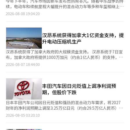
今年下半年，汽车市场因新车发布而热闹非凡。随着中东战争的持
续，电动车和续航里程大幅提升的混合动力车等多种车型相继上
市，竞争愈发激烈。国内外汽车制造商计划推出多款大型畅销新
2026-08-08 19:04:20
车，以扩大下半年市场份额。 8日，相关行业消息称，宝马、梅赛
德斯-奔驰、沃尔沃、比亚迪等进口车品牌，以及现代汽车等，均
在下半年推出了从高端纯电动车（EV）到高效插电式混合动力车
（PHEV）及内燃机车型的多款主力车型。 宝马本月在国内正式推
汉昂系统获得加拿大1亿资金支持，提
出旗舰纯电动运动活动车（SAV）'全新iX'。作为宝马电动品牌
升电动压缩机生产
BMW i的专属车型，BMW iX展现了品牌对电动出行的追求，搭载
了两台电动机的智能四轮驱动系统BMW xDrive，支持从10%充电
汉昂系统获得了加拿大政府的大规模资金支持。 汉昂系统于7日宣
至80%仅需34至35分钟，提升了电力效率。 基础车型BMW全新iX
布，加拿大政府将提供1000万加元（约合1亿人民币）的支持，资
xDrive45的最大功率提升至408马力，比之前增加82马力。最大扭
金将用于位于安大略省本的电动压缩机生产工厂和研发中心。 此
2026-08-07 18:44:00
矩也提升至71.4kg·m，比之前增加7.2kg·m，零百加速时间缩
次资金支持将帮助汉昂系统扩大在北美的生产能力，重点是电动汽
短至5.1秒，比之前快1秒。新型电池技术使其高压电池的储电量达
车（EV）和混合动力汽车（HEV）用的蒸汽喷射电动压缩机。公司
到100.4kWh，比现有车型增加约30%。根据韩国环境部认证，单
计划到2034年实现年产150万辆电动压缩机的生产能力。 加拿大
次充电续航里程为446km（WLTP标准下最大可达602km）。
政府的目的是推动汽车产业的电动化转型和供应链的强化。通过这
丰田汽车因日元贬值上调净利润预
BMW全新iX xDrive60的最大功率为544马力，比之前增加21马
一项目，预计将促进当地汽车零部件制造领域的技术创新，并在安
期，但股价下跌
力，最大扭矩为78.0kg·m。零百加速时间为4.6秒，单次充电续
大略省本地区创造高质量的就业机会。 汉昂系统目前在加拿大运
航里程根据韩国环境部认证为509km，比现有车型增加45km，
营着4个业务场所，包括贝尔维尔（Belleville）两座工厂、康科德
日本丰田汽车公司因日元贬值和强劲的混合动力车需求，将2027
WLTP标准下最大续航可达701km。 高性能M车型BMW全新iX
（Concord）一座工厂，以及电动压缩机生产工厂和研发中心，员
财年的净利润预期上调至3.25万亿日元（约合29.5万亿人民币），
M70 xDrive的最大功率为659马力（在运动模式下激活时），比之
工人数约为900人。 汉昂系统副会长李秀一表示：“我们将大幅提
比之前增加2500亿日元（约合2269亿人民币）。预计的日元兑美
2026-08-05 03:20:10
前增加40马力，使用启动控制功能时，扭矩可达112.2kg·m。零
升在北美市场的电动压缩机供应能力，并基于下一代环保汽车的热
元汇率从每美元150日元修正为160日元，带来的利润增加效应达
百加速时间仅为3.8秒，单次充电续航里程根据韩国环境部认证为
管理技术，持续为全球整车客户提供差异化的价值。” 同时，汉
4800亿日元。丰田还宣布了最高达1万亿日元的股票回购计划。 根
421km（WLTP标准下为600km），处于同级别的顶尖水平。价
昂系统正在加快在北美及全球市场的电动化车辆热管理业务的扩