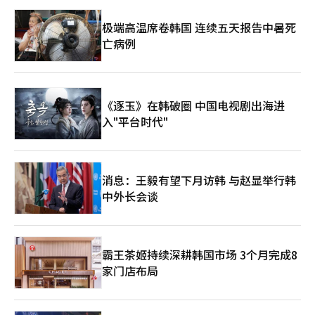
极端高温席卷韩国 连续五天报告中暑死
亡病例
《逐玉》在韩破圈 中国电视剧出海进
入"平台时代"
消息：王毅有望下月访韩 与赵显举行韩
中外长会谈
霸王茶姬持续深耕韩国市场 3个月完成8
家门店布局