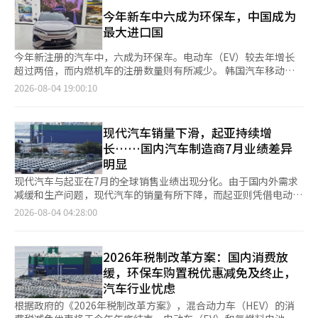
据《日本经济新闻》的报道，丰田在4日发布的2027财年第一季度
格方面，全新iX xDrive45为1亿2480万韩元，全新iX xDrive60为1
展，计划通过增强电动压缩机等环保汽车核心热管理产品的生产能
（2026年4月至6月）业绩中，季度营业收入（销售额）同比增长
今年新车中六成为环保车，中国成为
亿5380万韩元，而高性能车型全新iX M70 xDrive则为1亿7770万
力和技术竞争力，以满足全球整车的需求。※ 本报道经人工智能
10%，达到13.5254万亿日元，营业利润则下降9%，为1.0634万
最大进口国
韩元。 梅赛德斯-奔驰韩国最近推出了全球畅销车型'GLC'的首款纯
（AI）系统翻译与编辑。
亿日元。相比之下，净利润激增76%，达到1.4770万亿日元。尽
电动版本'全新梅赛德斯-奔驰电动（以下简称全新电动GLC）'。全
管由于停止开发下一代电动车（EV）“LF-ZC”而产生了600亿日
今年新注册的汽车中，六成为环保车。电动车（EV）较去年增长
新电动GLC首次应用了奔驰电动车专用架构MB.EA（梅赛德斯-奔
元的损失，但日元贬值支撑了业绩。 此外，丰田预计2027财年整
超过两倍，而内燃机车的注册数量则有所减少。 韩国汽车移动产
驰电动架构），结合了GLC独特的身份与最先进的电动驱动系统和
体合并净利润将同比下降16%，达到3.25万亿日元，较之前的3万
业协会（KAMA）在4日发布的《2026年上半年国内汽车新注册情
2026-08-04 19:00:10
智能直观的软件。 在韩国推出的车型包括：△GLC 300 4MATIC
亿日元增加2500亿日元。营业收入预计增长7%，达到54万亿日
况分析》报告中指出，上半年国内汽车新注册数量同比增长
AMG线电动版 △GLC 300 4MATIC AMG线+电动版，共两款，预计
元，营业利润预计下降10%，为3.4万亿日元。与之前的预期相
1.3%，达到总计850636辆。 尽管汽车市场面临中东战争长期化导
将在今年第四季度开始交付。价格在9000万至9480万韩元之间，
比，营业收入和营业利润分别上调了3万亿日元和4000亿日元。 推
致的高油价、高汇率持续、零部件供应短缺等多重不利因素，但政
上市一个月内预订量已突破1000辆，受到热烈欢迎。 沃尔沃汽车
现代汽车销量下滑，起亚持续增
动业绩预期上调的主要因素仍然是日元贬值，丰田将本财年日元兑
府提前发放电动车补贴、个别消费税减免到期前的集中出货、法人
韩国推出了下半年最受期待的'ES90'。这款下一代纯电动旗舰车型
长……国内汽车制造商7月业绩差异
美元的预期汇率提高了10日元，设定为每美元160日元。丰田认
及租赁业务需求扩大等因素帮助市场抵御了下行压力。 由于高利
结合了轿车的优雅、掀背车的灵活性、SUV的宽敞内部空间和高离
明显
为，日元每贬值1日元，营业利润将增加500亿日元，而每贬值1欧
率持续，个人购车者的比例同比下降3.3%，而法人及租赁业务的
地间隙，展现了创新设计。根据350kW快速（DC）充电环境，充
元则增加100亿日元。 丰田还预计，中东局势对业绩的负面影响将
购车数量则同比增长10.5%，达到296747辆，成为国内市场的支
现代汽车与起亚在7月的全球销售业绩出现分化。由于国内外需求
电从10%到80%约需22分钟，单次充电最大续航为
低于最初预期。丰田将因减产和原材料价格上涨导致的营业利润下
柱。电动化新车阵容通过B2B（企业间交易）渠道吸纳，购车方式
减缓和生产问题，现代汽车的销量有所下降，而起亚则凭借电动车
706km（WLTP标准）。 搭载具有每秒254万亿次（TOPS）运算
降预期从6700亿日元下调至5100亿日元。中东的出口量将通过陆
正从拥有转向服务使用。 按动力系统划分，电动动力车（HEV、
（EV）和混合动力车（HEV）的良好销售保持增长。 根据3日的汽
性能的英伟达Orin核心计算机，车辆可自我更新，随着时间推移性
2026-08-04 04:28:00
路运输，绕过南非的希望角，经过霍尔木兹海峡。与财年初相比，
BEV、FCEV）占整体的57.8%，已成为市场的主要力量。 电动车
车行业报告，现代汽车在上个月国内销售了48,113辆，海外销售
能不断提升。同时，配备5个摄像头、5个雷达和12个超声波传感
原材料价格的上涨趋势也有所减缓。 丰田当天还公布了股票回购
（BEV）因普及型电动车模型的扩大以及特斯拉和比亚迪等进口电
270,341辆，总计销售318,454辆。这一数字较去年同期下降了
器的感应技术，能够有效保护车内外人员。此外，车内乘客检测系
计划。从8月5日至明年8月4日，计划回购总发行股份的4.22%，
动车的涌入，同比激增113.6%，达到198509辆，市场渗透率为
5.1%。国内销售下降14.4%，海外销售下降3.2%。 在国内市场，
统能够精确识别车内遗留的宠物和婴儿等，确保安全。尽管具备如
2026年税制改革方案：国内消费放
即5亿股，最高回购金额为1万亿日元。除公开收购（TOB）外，
23.3%。 尽管零部件供应短缺，混合动力车（HEV）仍销售
索纳塔（4,584辆）和圣达菲（3,822辆）的销售表现不佳。现代汽
此性能，韩国市场的定价比全球低至5000万韩元，具备竞争力。
此次回购规模为历史第二大，仅次于2024年的1.2万亿日元。丰田
缓，环保车购置税优惠减免及终止，
289814辆（占比34.1%），保持了市场的稳固支撑。 相比之下，
车在最近的第二季度业绩发布会上表示，竞争加剧导致国内和欧洲
今年进口车排名第四的中国比亚迪也在加大攻势。比亚迪根据韩国
将注销持有的2亿股自家股票。 股价下跌 尽管如此，丰田的股价当
汽车行业忧虑
纯内燃机车的销售比例从去年的53.7%降至今年的42%，市场份额
市场需求减缓的情况愈发明显。 同一时期，起亚在上个月国内销
市场消费者对混合动力的偏好，推出了下半年期待的PHEV SUV'海
天表现疲软。下午一度上涨2.17%，达到3028日元，但随后跌至
减少了11.7个百分点。尤其是柴油车因取消乘用车款式及部分车型
售54,604辆，海外销售242,556辆，总计销售298,037辆，较去年
狮DM-i'。吉利汽车集团的高端电动车品牌极氪也发布了搭载800V
根据政府的《2026年税制改革方案》，混合动力车（HEV）的消
2871日元，最终收于2918日元，跌幅为1.52%。 业绩预期的上调
供应限制，同比骤减59.5%。 KAMA分析认为，今年电动车的快速
同期增长了13.4%。国内销售增长21.3%，海外销售增长11.6%。