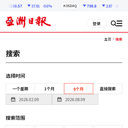
코
인
6258.57
37.81
-0.6%
798.8
2.87
-0.36%
KOSDAQ
정
보
all
登录
搜
men
索
主页
搜索
搜索
选择时间
一个星期
1个月
直接搜索
6个月
搜索范围