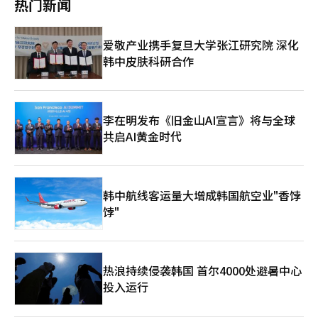
热门新闻
技术——双模智能（DM-i）系统。1.5升涡轮增压汽油发动机与水
影响，表现不如营业利润。 此外，他分析道：“润滑油业务因中
冷系统的电动机在同一平台上运行。根据驾驶环境，系统会自动切
东竞争对手的供应中断，高级润滑基础油的利润上升，并且库存效
换为电动机单独驱动、发动机单独驱动或电动机与发动机并行驱
应的反映，贡献了整体业绩的惊喜。”他认为：“基于Group-Ⅲ
爱敬产业携手复旦大学张江研究院 深化
动。然而，在急加速或爬坡时，发动机的存在感会明显增强。 在
全球最大的生产能力，即使在供应中断的情况下也实现了差异化的
韩中皮肤科研合作
混合动力模式下行驶时，电池电量从22%微增至24%。这是因为
业绩，且由于俄罗斯炼油设施的停产，市场强劲的趋势可能会持续
发动机充当了自发电机的角色，间歇性地为电池充电。之后再次切
较长时间。” 黄研究员对电池业务表示：“SK On在销量扩大、客
换回电动车模式进行驾驶，充分感受到了插电式混合动力的优势。
户补偿金和AMPC增加的推动下，经过七个季度终于实现了盈利转
※ 本报道经人工智能（AI）系统翻译与编辑。
正。”他展望道：“随着BOSK合资公司的结束，田纳西工厂将转
变为SK On独立法人，基于固定成本的节约和独立的决策体系，将
李在明发布《旧金山AI宣言》将与全球
灵活应对当地电动车（EV）和储能设备（ESS）的需求。” 他还
共启AI黄金时代
预测：“第三季度由于原材料投入的滞后效应和补偿金的基数效
应，预计利润将较上季度有所下降，但SK E&S的旺季到来和润滑
油市场的强劲表现将使得差异化的业绩趋势得以维持。”※ 本报
道经人工智能（AI）系统翻译与编辑。
韩中航线客运量大增成韩国航空业"香饽
饽"
热浪持续侵袭韩国 首尔4000处避暑中心
投入运行