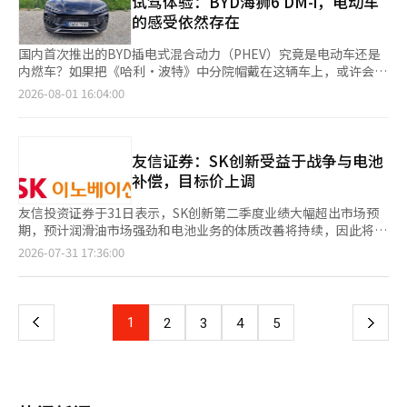
试驾体验：BYD海狮6 DM-i，电动车
求。”他指出，在出口和内需双双低迷的情况下，原本依靠相对稳
车辆数据的预警诊断系统将在今年下半年进行试点，提前识别异常
今年上半年，欧洲累计电动车销售量已达104万7028辆。自市场进
的感受依然存在
定的HEV和EV需求维持的行业将受到重大冲击。 不过，政府计划
迹象。同时，EV家门口试驾项目和售后市场产品也将扩大，以提
入9年以来，2023年累计销量突破50万辆，并在5月超过100万
将消费税减免转为财政支持，以提高制度的效率。目前，财政部正
高客户便利性。 起亚还将进一步扩大电动车转型和再购买促进的
辆。 目前，两家公司在欧洲销售14种电动车，其中11种为专用电
国内首次推出的BYD插电式混合动力（PHEV）究竟是电动车还是
在与相关部门协商扩大对电动车和氢燃料电池车的补贴。政府相关
以旧换新业务。内燃机车辆的所有者在出售给起亚认证二手车后购
动车。现代汽车销售IONIQ 5、IONIQ 5 N、IONIQ 6和IONIQ 9，起
内燃车？如果把《哈利·波特》中分院帽戴在这辆车上，或许会被
人士表示：“我们将根据市场情况逐步缩减电动车和氢燃料电池车
买电动车时，可获得70万元的新车折扣和50万元的补偿销售额，
亚则销售EV2、EV3、EV4、EV5、EV6、EV9和PV5。 下半年，现
判定为“电动车”。虽然它同时配备了汽油发动机和电动机，但车
2026-08-01 16:04:00
的减免额度，并转为财政支持，以便在需要的地方提供支持，从而
最高可享受120万元的优惠。 电动车所有者购买新电动车时，补偿
代汽车计划在对小型车需求较大的欧洲市场推出IONIQ 3，以增强
辆平台和驱动方式更接近电动车的设计。 最近收到的BYD海狮6
提高政策的效率。”他还表示：“通过补贴制度，可以充分抵消减
销售额将提升至70万元，结合70万元的新车折扣，最高可获得140
市场竞争力。 此外，现代汽车和起亚正在快速扩展其在欧洲的电
DM-i给人的第一印象十分独特。深黑色的外观和结实的身材让这
少的消费税减免优惠。”
万元的支持。起亚还计划提供二手电动车的电池健康状态
动车产品线，从小型电动车到大型运动型多功能车（SUV）以及目
款中型运动型多用途车（SUV）散发出神秘感。车身后部左右两侧
（SoH）、充放电次数等详细信息，以提高残值和市场信任度。 起
的导向移动性（PBV）。※ 本报道经人工智能（AI）系统翻译与编
并排设置了电动充电口和加油口，插电式混合动力的特点从外观上
友信证券：SK创新受益于战争与电池
亚国内业务总部副总裁郑元正表示：“我们将为客户提供涵盖产
辑。
就显露无遗。 坐上驾驶座，启动引擎时，12.3英寸的数字仪表盘显
补偿，目标价上调
品、购买、持有及残值的电动车生命周期全方位的差异化体
示出总行驶里程为970公里。代表汽油的加油口图标显示931公
验。”※ 本报道经人工智能（AI）系统翻译与编辑。
里，而电动车功能的电池图标则显示剩余66%。车辆程序分析出，
友信投资证券于31日表示，SK创新第二季度业绩大幅超出市场预
纯电动模式下可以行驶39公里。 在首尔道峰区到九老区的东部干
期，预计润滑油市场强劲和电池业务的体质改善将持续，因此将目
线道路和内部循环路上试驾海狮6 DM-i。15.6英寸的旋转智能驾驶
标股价从16万韩元上调至17万1000韩元，维持“买入”评级。 友
页
2026-07-31 17:36:00
舱与Kakao导航自然联动，可以直观地查看车辆信息和路线指引。
信投资证券研究员黄成贤表示：“第二季度营业利润创下显著的盈
整体驾驶感受较为沉稳。在将驾驶模式设置为电动车（EV）时，
利惊喜，远超我们的预期。”他指出：“虽然由于多项一次性因素
一
几乎感受不到与现有BYD纯电动车的明显差异。踩下加速踏板时，
的影响，未来的盈利下降是不可避免的，但由于北美合资公司蓝圆
电动机特有的“嗡”声伴随着瞬时扭矩推动车辆前进。尽管车身沉
SK（BOSK）合资公司的结束带来的固定成本节约，以及润滑油市
上
1
下
2
3
4
5
重，但运动感却十分灵活。电动车特有的安静性在整个驾驶过程中
场的强劲表现，良好的业绩持续条件已然形成。” 他进一步表
得以保持。 海狮6 DM-i搭载了BYD的磷酸铁锂（LFP）基础刀片电
示：“第二季度销售额为29兆2000亿韩元，营业利润为3兆5000
一
池（18.3kWh）。仅凭纯电动模式即可在综合标准下行驶最多70公
亿韩元，SK On、SK Enmove、SK Trading International和SK
里，适合在首尔上下班或前往郊区。 即使切换到混合动力模式，
仁川石化等公司推动了整体业绩的改善。”但他也提到，净利润因
页
驾驶电动车的感觉依然更为强烈。这种驾驶特性得益于BYD的核心
SK On和SKIET相关的营业外损失以及SKIET的减值损失等因素的