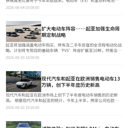
充电系统的中型电动SUV'极氪7X'，预订量已突破1000辆，反响热
费税减免优惠将于今年年底结束。电动车（EV）和氢燃料电池车
未能达到市场预期是股价下跌的首要原因。营业利润预期为3.4万
增长主要得益于“电动车转型支持金”的设立、地方政府补贴的提
得益于电动车和混合动力车的销售扩大，全球销售已连续5个月保
烈。 现代汽车推出了国民车地位的紧凑型轿车'全新阿凡达（The
（FCEV）的消费税减免优惠也将从明年开始逐步缩减，预计在
2026-08-04 03:08:00
亿日元，低于市场平均预期的3.8897万亿日元，差距接近4900亿
前发放以及高油价等政策因素的影响。 实际上，上半年进口车注
持增长。 国内五大汽车制造商在7月的全球销售总计为670,191
all new AVANTE，以下简称阿凡达）'。这是时隔六年推出的第八
2028年12月31日全面终止。受全球需求放缓和中国低价电动车冲
日元。净利润预期也低于市场预期的3.6330万亿日元。 汇率因素
册数量同比激增30.0%，市场份额达到22.7%。 特斯拉的中国制造
辆，较去年同期增长3.5%，实现连续两个月的增长。韩国通用凭
代全面改款车型，具有：△以精致的线条和面为基础的大胆设计
击影响，国内汽车行业面临困境，内需萎缩的担忧加剧。 3日，相
也对股价造成了压力。由于上月31日美日两国当局的日元买入协调
车型以及比亚迪、极星等中国品牌的电动车涌入，使得中国在整体
借雪佛兰Trax跨界车和Trailblazer的出口良好，总共销售了
△车身尺寸扩大至中型轿车水平 △全球最高水平的安全性 △兼顾
关行业透露，政府已发布税法修正案，决定于今年12月31日结束
干预，最近一周日元兑美元汇率跌至157日元，远低于丰田设定的
进口车市场的占比达到41.2%，位居第一。 原本占据进口车市场过
42,119辆，较去年同期增长30.6%。 相反，雷诺韩国的总销售量
性能与效率的驾驶完成度 △应用先进的便利和数字化配置等特
HEV的消费税、教育税和取得税减免措施。自2009年起，为促进
扩大电动车阵容……起亚加强生命周
160日元。这使得日元贬值对利润的推动效应受到限制，进一步加
半份额的德国品牌市场份额降至42.2%，失去了过半地位。 中国电
为3,030辆，同比下降58.2%。其中，国内销售1,704辆，出口
点。 阿凡达提供2.0汽油和1.6混合动力两种动力系统，分为现代、
环保车购买，政府推出了每辆车减免100万韩元的税制优惠，随着
期定制战略
剧了市场的抛售情绪。 与此同时，丰田的生产和销售计划保持不
动车的快速涌入虽然带来了价格下降和消费者选择权的扩大，但也
1,326辆，分别下降57.4%和59.2%。KG汽车的总销售量为8,551
豪华和灵感三种配置，价格在2300万至3000万韩元之间。新车在
市场成熟度的提高，目前的减免金额为每辆车70万韩元。政府认为
变。包括雷克萨斯在内，计划在本财年生产1000万辆，销售1050
加剧了国内制造基础的萎缩和供应链竞争压力，因此需要确保国产
辆，同比下降11.1%。国内销售为2,610辆，下降41.4%，但海外
开始接受预订的首日便突破1万单，创下了历史最高纪录，超过了
税制支持的目标已实现，因此决定不再延长HEV消费税减免的适用
起亚将加强涵盖电动车购买、持有及二手车处理的全流程电动化战
万辆，同时调整下一代电动车的开发计划，增强混合动力车的竞争
车的价格竞争力和生态系统保护措施。 KAMA会长郑大镇表
销售为5,941辆，增长15.0%。 在国内市场，现代汽车的格兰杰以
2020年4月推出的第七代阿凡达首日的1万58辆的成绩。 现代汽车
期限，该措施将于今年年底结束。 电动车和氢燃料电池车的消费
略。计划将专用目的基础车辆‘PV5’阵容扩展至10种，并推出
力。此外，丰田计划在2027至2028年间，将日本国内60万辆混合
示：“全球市场以及国内市场中，中国电动车的猛烈攻势加速，国
8,532辆连续两个月成为畅销车型。紧随其后的是起亚的塞尔图斯
相关人士表示：“在电动化和SDV时代，客户的期望值不断提高，
税减免优惠也将逐步缩减。电动车目前享有每辆300万韩元的消费
EV6年款改款车型。针对新车购买者的金融支持也将全面增强，加
动力车用电池生产线从镍氢电池逐步转为锂离子电池，目标是静冈
2026-08-03 18:00:00
内汽车产业的制造基础和供应链竞争力面临严重威胁。”他指
（7,427辆）、嘉华（6,917辆）、索伦托（6,153辆）和斯포提奇
因此全新阿凡达从基础配置开始就具备高性价比，并通过多样化选
税减免，但从2027年1月起将降至200万韩元，2028年1月起进一
快在国内市场的布局。 起亚于3日宣布，将推出5种PV5新车型以
县的丰田电池生产线。使用新电池后，每辆车的成本可降低数万日
出：“为了克服转型期的危机，需要将电动车纳入‘国内生产促进
（5,381辆）。※ 本报道经人工智能（AI）系统翻译与编辑。
择提供先进的出行体验。未来我们将继续以客户为中心，提供更好
步降至100万韩元。氢燃料电池车的减免优惠也将在今年年底前提
及‘2027年PV5’和‘2027年EV6’，并扩大符合客户生活方式和
元。 丰田全球混合动力车销售量（包括雷克萨斯）预计今年首次
税制’，以提升国内生产基础和生态系统的整体竞争力。” 他还
的价值。”※ 本报道经人工智能（AI）系统翻译与编辑。
供每辆400万韩元的减免，2027年1月将降至300万韩元，2028年1
商业环境的电动车定制解决方案。 最大的变化是PBV阵容的扩展。
超过500万辆。中国企业也在加大对混合动力车的投资。丰田在当
表示：“由于地方补贴的消耗导致需求放缓，需加快各地方政府补
月降至150万韩元。电动车和氢燃料电池车的消费税减免优惠预计
新增的车型包括：△优选型 △乘客5座（1-2-2） △乘客7座（2-2-
现代汽车和起亚在欧洲销售电动车13
天的发布中表示，作为长期计划，中国宁德时代将在印度尼西亚为
贴的追加和公告，以确保在向电动化过渡的过程中，继续推动未来
将在2028年12月31日终止。 此次措施引发了对环保车购买需求可
3） △货物紧凑型 △底盘货车等5种。 包括现有车型在内，PV5阵
丰田生产每年20万台混合动力电池。※ 本报道经人工智能（AI）
万辆，创下半年度历史新高
汽车的转型动力，包括对混合动力车在内的环保车的个别消费税减
能萎缩的担忧。由于HEV的消费税减免优惠取消，消费者的实际购
容总共增加到10种，能够满足从乘客运输到物流、特种车辆等多样
系统翻译与编辑。
免等税收优惠。”※ 本报道经人工智能（AI）系统翻译与编辑。
买成本预计将增加最多100万韩元（消费税70万韩元、教育税21万
化需求。 此次推出的‘2027年EV6’在所有车型中均标配安全配
现代汽车和起亚在欧洲市场上创下了半年度电动车销售的历史新
韩元、增值税9万韩元）。电动车和氢燃料电池车的减免优惠也将
置，并新配备19英寸轮胎，使得续航型2WD车型的单次充电续航
高。 根据现代汽车和起亚的统计，今年上半年，两家公司在欧洲
分别减少429万韩元（消费税300万韩元、教育税90万韩元、增值
里程从494公里提升至502公里，增强了产品竞争力。 购买优惠也
共销售电动车13万1032辆，比去年的半年度最高纪录9万2365辆
2026-08-02 19:20:00
税39万韩元）和572万韩元（消费税400万韩元、教育税120万韩
得到了加强。持有内燃机车辆的客户购买起亚电动车可获得最高
增长了约41.8%。 按车型来看，起亚EV3以2万7121辆成为销量最
元、增值税52万韩元），因此消费者的实际感受物价将上升。 业
100万元的补贴，而EV3和EV4则提供36个月0.8%的超低利率分期
高的车型，其次是现代汽车的INSTINCT（凯斯帕电动版）1万
内人士表示：“在新车注册中，环保车的比例接近60%，如果消费
付款。PV5乘用车型还新推出了可在到期时将车辆价格的最高60%
6594辆，起亚EV4 1万4502辆，起亚PV5 1万4013辆。 现代汽车
税减免优惠结束，消费者将面临实际价格上涨，这将直接打击需
延迟支付的残值保障分期付款计划。 在车辆持有阶段，基于实时
和起亚于2014年推出了Soul EV，正式进入欧洲电动车市场。截至