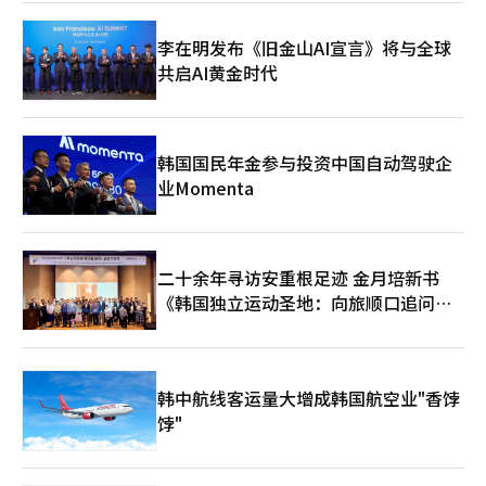
家确认。约3亿韩元的额外施工费用将由现代建设承担。 市政府计
划通过使用比原有钢筋增强200%以上的钢板加固、施工防火性能
李在明发布《旧金山AI宣言》将与全球
及防止钢板腐蚀的防火涂料等措施，确保安全性超过原设计标准。
共启AI黄金时代
市政府表示：“将制定结构物的安全对策及防止再发生的对策，并
与国土部紧密合作，确保GTX-A线三星站不停车通行的计划不受影
响，并将彻底调查施工错误的原因，严格确认监理施工过程中的责
任，并根据相关法律法规采取措施。” GTX-A线计划在今年内实
现首尔站至水西站的连接（三星站不停车通行），并在明年下半年
韩国国民年金参与投资中国自动驾驶企
实现三星站停靠，但已确认永东大路地下结构物中部分柱子钢筋缺
业Momenta
失。 另一方面，国土部于4月29日表示已收到首尔市关于施工错误
发生及加固方案的报告。国土部认为，错误在被认知后很久才被报
告，认为项目管理存在问题，并于15日对首尔市和国家铁路公团展
开了审计。※ 本报道经人工智能（AI）系统翻译与编辑。
二十余年寻访安重根足迹 金月培新书
《韩国独立运动圣地：向旅顺口追问历
史》出版
韩中航线客运量大增成韩国航空业"香饽
饽"