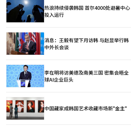
热浪持续侵袭韩国 首尔4000处避暑中心
投入运行
消息：王毅有望下月访韩 与赵显举行韩
中外长会谈
李在明将访美德及南美三国 密集会晤全
球AI企业巨头
中国藏家成韩国艺术收藏市场新"金主"