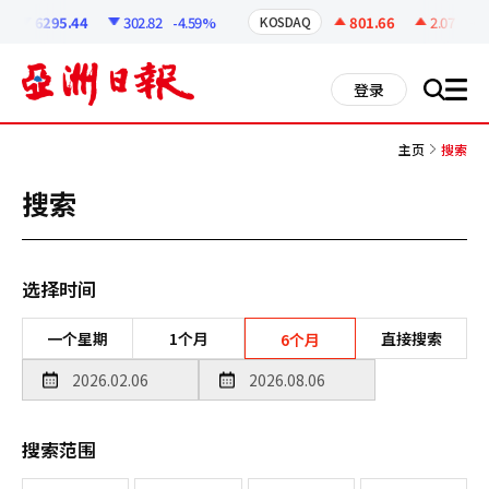
코
인
6295.44
302.82
-4.59%
801.66
2.07
+0.2
KOSDAQ
정
보
all
登录
搜
men
索
主页
搜索
搜索
选择时间
一个星期
1个月
直接搜索
6个月
搜索范围