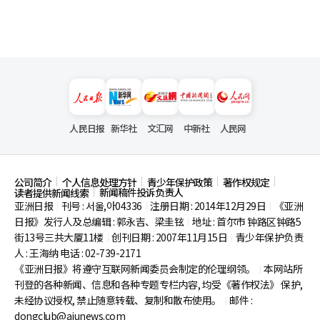
人民日报
新华社
文汇网
中新社
人民网
公司简介
个人信息处理方针
青少年保护政策
著作权规定
新闻稿件投诉负责人
读者提供新闻线索
亚洲日报
刊号 : 서울,아04336
注册日期 : 2014年12月29日
《亚洲
|
|
|
日报》发行人及总编辑 : 郭永吉、梁圭铉
地址 : 首尔市
钟路区钟路5
|
街13号三共大厦11楼
创刊日期 : 2007年11月15日
青少年保护负责
|
|
人 : 王海纳 电话 : 02-739-2171
《亚洲日报》将遵守互联网新闻委员会制定的伦理纲领。
本网站所
|
刊登的各种新闻、信息和各种专题专栏内容, 均受《著作权法》
保护,
未经协议授权, 禁止随意转载、复制和散布使用。
邮件 :
|
dongclub@ajunews.com