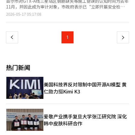
首尔市对GTX-A线三星站区钢筋缺失等施工错误的认知时间为去年
11月，并因此成为审计对象，市政府表示已“立即开展安全检
查”。 市政府于16日发布说明材料，公开了详细经过，并宣布已
页
2026-05-17 05:17:08
立即进行安全检查和加固施工方法的审查。 市政府表示：“施工
单位现代建设在去年11月的自检过程中发现部分钢筋缺失，并主动
一
向首尔市报告。” 随后，市政府接到施工单位的相关通知后，立
即进行了现场安全检查，并综合审查了加固施工方法对结构安全
上
1
下
性、施工可行性及后续维护影响等方面的情况。 根据市政府的说
法，现代建设和监理单位于去年11月10日向市政府报告了三星站
一
附近永东大路地下综合换乘中心结构物地下5层柱子的施工错误。
根据国土部的说法，综合换乘中心地下5层GTX站台柱子（80根）
页
主钢筋两列错误施工为一列，导致80根柱子中有50根出现钢筋缺
热门新闻
失。 监理单位于12月19日审查了柱子加固方案并向市政府报告，
市政府在同月30日根据城市基础设施本部长的方针，综合外部专家
的意见制定了结构物加固方案实施计划。 此后，市政府与监理单
美国科技界反对限制中国开源AI模型 黄
位、施工单位及外部专家共同对现场检查和柱子加固方案的适宜性
仁勋力挺Kimi K3
进行了审查，直到今年3月。 在此期间，市政府与监理单位、施工
单位的联合现场检查进行了19次，外部专家的咨询会议也召开了一
次。 施工单位于今年3月17日向市政府报告了柱子加固施工计划，
市政府在检查现场适用性后确定了加固方案，并于4月24日向国家
铁路公团和4月29日向国土交通部分别报告了相关内容。 国土部主
爱敬产业携手复旦大学张江研究院 深化
导的紧急安全检查于4月29日至本月8日进行。 市政府表示，加固
韩中皮肤科研合作
施工方法的结构计算结果显示，加固后结构安全性（轴向荷载强
度）比原设计标准的58804kN（千牛）增强至60915kN，经过专