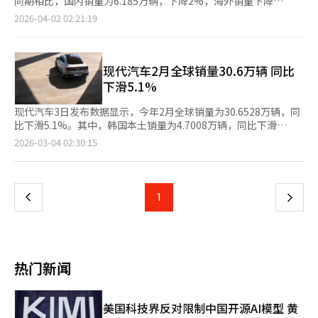
同期相比，国内销量为6.185万辆，下降2%，海外销量下降
间感更强。首次应用基于AAOS的下一代信息娱乐系统“PleoS
2.4%，为29.6909万辆。在国内，轿车销量为1.9701万辆，其中包
2026-04-02 02:21:19
Connect”，17英寸中控显示屏提供沉浸式用户体验。电动空调
括Grandeur 7574辆，Sonata 5786辆，Avante 5479辆。休旅车
出风口首次搭载，提供创新的使用体验。现代汽车正在通过官网进
销量为2.132万辆，包括Palisade 2134辆，Santa Fe 3621辆，
行“早鸟通行证”预告活动，参与者将优先获得详细产品信息和试
Tucson 3915辆，Kona 4104辆，Casper 1804辆。此外，Porter
驾车相关信息。抽签活动中，购车客户有机会赢得奖品。现代汽车
销量为5955辆，Staria为2797辆，中大型巴士和卡车共售出1488
现代汽车2月全球销量30.6万辆 同比
相关人士表示：“全新Grandeur在整体产品上大幅应用了新配
辆。豪华品牌Genesis销量为1.0446万辆，包括G80 4001辆，
下滑5.1%
置，精致的细节处理使其以新车级别的完成度呈现，作为旗舰轿
GV80 2538辆，GV70 2981辆。上月海外市场销量同比下降
车，将为期待高端体验的客户提供更高层次的移动体验。”※ 本
2.4%，为29.6909万辆。今年第一季度，环保车销量创下历史新
现代汽车3日发布数据显示，今年2月全球销量为30.6528万辆，同
报道经人工智能（AI）系统翻译与编辑。
高，总计6.0214万辆，其中电动车为1.904万辆，混合动力车为
比下滑5.1%。其中，韩国本土销量为4.7008万辆，同比下滑
3.9597万辆。现代汽车相关人士表示，由于地缘政治风险扩大等因
17.8%；海外销量为25.952万辆，同比下滑2.3%。 韩国市场方
页
2026-03-04 02:30:15
素，经营环境不利。公司将继续推出具有优秀商品力的新车，扩大
面，轿车总销量为1.3568万辆，其中索纳塔（Sonata）售出4436
市场份额，并加强符合当地需求和政策的销售和生产体系，努力成
辆，雅尊（Grandeur）售出3933辆，伊兰特（Avante）售出
一
为客户信赖的顶级品牌。※ 本报道经人工智能（AI）系统翻译与编
3628辆。休闲车型（RV）总销量为1.8756万辆，其中帕里斯帝
辑。
（Palisade）售出3081辆，途胜（Tucson）售出2972辆，Kona
上
1
下
售出2876辆，胜达（Santa Fe）售出2679辆，CASPER售出1171
辆。 商用车方面，POTER销量为4634辆，STARIA为1781辆，中
一
大型客车及卡车合计销售1122辆。高端品牌捷尼赛思（Genesis）
共售出6942辆，其中G80售出2247辆，GV70售出2206辆，GV80
页
售出1689辆。 对于销量下滑，现代汽车相关负责人表示：“受春
热门新闻
节假期影响，上月工作日有所减少，销量因此出现下滑。公司将通
过扩大新能源汽车销售占比、强化混合动力产品线等举措，持续提
升市场表现。”
美国科技界反对限制中国开源AI模型 黄