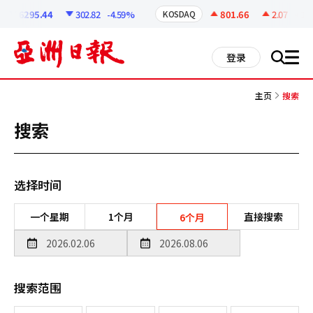
코
인
6295.44
302.82
-4.59%
801.66
2.07
+0.26
KOSDAQ
정
보
all
登录
搜
men
索
主页
搜索
搜索
选择时间
一个星期
1个月
直接搜索
6个月
搜索范围