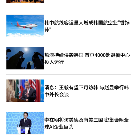
史》出版
韩中航线客运量大增成韩国航空业"香饽
饽"
热浪持续侵袭韩国 首尔4000处避暑中心
投入运行
消息：王毅有望下月访韩 与赵显举行韩
中外长会谈
李在明将访美德及南美三国 密集会晤全
球AI企业巨头