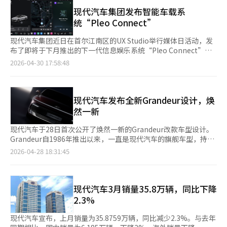
继续保持稳定销量。 今年上半年，现代汽车全球累计销量196.6万
增长，分别为：凯斯帕EV（180%）、特斯拉Model Y（53%）、
辆，同比下降4.9%。其中，韩国国内市场销量同比下降10.8%，
现代汽车集团发布智能车载系
现代IONIQ 5（31%）。 在交易量排名中，生计用货车和微型车仍
海外市场销量同比下降3.7%，国内市场降幅高于海外市场。 现代
统“Pleo Connect”
然是市场的中心。上半年交易量排名前两位依然是现代Porter II和
汽车表示，新款雅尊（Grandeur）上市后获得消费者积极反响。
雪佛兰Spark。第三和第四位是起亚全新Morning和新Morning，
公司计划于今年下半年推出全新伊兰特（Avante）等多款新车
现代汽车集团近日在首尔江南区的UX Studio举行媒体日活动，发
第五位是现代Grandeur HG。交易排名大幅上升的车型是奔驰E
型，并通过优化生产和销售体系，进一步扩大市场份额。
布了即将于下月推出的下一代信息娱乐系统“Pleo Connect”的
级，交易量较去年同期增长128%，从第33位上升至第18位，而嘉
开发概念和主要功能。Pleo Connect是现代汽车集团在Pleo 25开
2026-04-30 17:58:48
华KA4则增长101%，从第19位上升至第12位。 此前，当季二手车
发者大会上展示的研发模型的量产系统，被视为引领软件中心车辆
在1月份发布的微型车平均交易价格约为476万元，较去年上涨
（SDV）转型的核心平台。该系统包括大屏显示、纤薄显示、AI语
23%。 当季二手车相关人士表示：“从上半年的数据来看，从电
音助手Gleo AI和开放应用市场。驾驶员可通过触摸和语音命令控
动车、混合动力车到微型车，考虑到维护成本的实用型消费是今年
制车辆，使用导航、媒体和外部应用服务。大屏显示将行驶信息与
现代汽车发布全新Grandeur设计，焕
二手车市场的主要趋势。”并表示：“在外部环境变化的背景下，
应用功能分开，提高了直观性。左侧显示速度和警告灯等关键信
然一新
我们将持续扩大信息和交易便利性，以便用户能够更合理地选择车
息，右侧执行导航和内容使用等功能。应用画面可分屏使用，支持
辆并安全交易。”※ 本报道经人工智能（AI）系统翻译与编辑。
多功能同时操作。Pleo Connect的核心是AI功能。Gleo AI基于大
现代汽车于28日首次公开了焕然一新的Grandeur改款车型设计。
规模语言模型（LLM），理解用户意图和情境，执行车辆控制、路
Grandeur自1986年推出以来，一直是现代汽车的旗舰车型，持续
线导航和信息搜索等任务，提供高级语音界面。开放应用生态系统
引领韩国高端轿车市场。此次发布的全新Grandeur是自2022年11
2026-04-28 18:31:45
也将引入，支持车内音乐、视频、导航、网页搜索等多种外部服
月推出以来约3年5个月后的第七代改款车型，展现了新车级别的变
务，未来将扩展至游戏、娱乐和车辆管理服务。现代汽车集团计划
化。外观设计继承了现有车型的动感与品质，同时更加精致，比例
在5月推出的新款Grandeur中首次应用Pleo Connect，并逐步扩
更加均衡。前脸采用了加长的引擎盖和更突出的“鲨鱼鼻”造型，
展至全球市场，目标到2030年应用于约2000万辆汽车。现代汽车
搭配新型网格图案的格栅，营造出豪华感。无边框的无缝地平线灯
现代汽车3月销量35.8万辆，同比下降
·起亚功能与CCS事业部专务李钟元表示：“Pleo Connect结合
增强了未来感，前翼子板的新侧转向灯强调了前后设计线条的连贯
2.3%
了移动友好型平台和先进的人工智能技术，将为用户提供更高层次
性。车长增加了15毫米，达到5050毫米，侧面轮廓更具动感和平
的移动体验。”
衡感。尾部采用更薄的组合尾灯和隐藏式转向灯，增强了高科技感
现代汽车宣布，上月销量为35.8759万辆，同比减少2.3%。与去年
和无缝设计。内饰方面，延续了Grandeur的豪华休息室概念，空