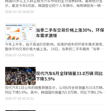
韩国50岁以上人群正成为汽车市场的主力消费群体。最新统计显
示，截至今年6月底，韩国登记的个人车辆中，每两辆就有一辆由
50岁以上车主拥有。随着汽车市场持续向高端化、大型化发展，具
2026-07-20 18:42:59
备较强购买力的中老年群体正逐渐主导市场。 据韩国国土交通部
20日发布的汽车登记统计，截至今年6月底，以50岁以上车主名义
登记的个人车辆达1340.2万辆，占个人登记车辆总数2667.6万辆的
50.2%，50岁以上车主占比首次突破五成。 从年龄分布来看，50
当季二手车交易价格上涨30%，环保
多岁车主最多，达632.6万辆，占比23.7%；其次分别为40多岁车
车需求激增
主522.1万辆和60多岁车主509.8万辆。相比之下，年轻车主占比持
续下降。数据显示，30岁及以下车主占比降至14.9%，登记车辆数
今年上半年，由于高油价的影响，低维护成本的环保车需求激增，
量由去年12月底的410.2万辆减少至今年6月底的398.5万辆，首次
整体平均交易价格大幅上涨。 14日，当季的二手车服务“当季二
跌破400万辆。 业内认为，韩国汽车市场持续向高端化、大型化发
手车”分析了2026年上半年的交易数据，结果显示，二手车平均
2026-07-15 00:52:00
展，是50岁以上车主占比不断扩大的主要原因。 以中老年消费者
交易价格从去年的822万元上涨至今年的1066万元，约上涨
偏好的大型轿车市场为例，现代汽车旗舰轿车雅尊（Grandeur）
30%（244万元）。按车型划分，内燃机车（柴油、汽油）的平均
今年6月销量达1.0062万辆，成为当月韩国销量最高的车型。 大型
交易价格为984万元，环保车（混合动力、电动车、氢能等）的平
电动SUV市场同样保持增长势头。现代汽车艾尼氪9（IONIQ 9）、
均交易价格为2519万元。整体挂牌数量较去年同期增长了96%。
现代汽车6月全球销量33.8万辆 同比
起亚EV9、沃尔沃EX90等车型相继上市，带动大型电动SUV需求持
特别是电动车（上涨111%）和混合动力车（上涨132%）的交易
下降5.9%
续升温。此外，沃尔沃ES90、捷尼赛思GV90等多款大型电动车型
量较去年翻了一番，推动了二手车市场的重大变革。相比之下，柴
也将陆续上市。 随着高端、大型车型不断增加，整车售价持续走
油车和汽油车的交易量分别增长了51%和58%，这表明消费者对
现代汽车1日公布的销售数据显示，公司6月全球销量为33.8万辆，
高。业内普遍认为，购买力较强的中老年消费群体主导汽车市场的
低维护成本的环保车的需求转变速度加快。 用户的关注指标也集
同比下降5.9%。其中，韩国国内销量为5.8万辆，同比下降6.2%；
趋势仍将延续。 业内人士表示，鉴于50岁以上人群已成为韩国汽
中在环保车上。上半年，混合动力车的整体浏览量较去年增长了
海外销量为28万辆，同比下降5.8%。 从车型来看，轿车和SUV仍
2026-07-02 02:31:51
车市场的核心消费群体，车企有必要进一步丰富产品线，以满足这
54%，5月份BMW i3的浏览量激增3251%，6月份现代全新圣达菲
是现代汽车销量的主要支撑，其中雅尊（Grandeur）、索纳塔
一群体多元化需求。同时，为扩大市场基础，也应推出更具吸引力
HEV的浏览量也增长了2659%，显示出从旧款到最新款的环保车
（Sonata）、帕里斯帝（Palisade）和胜达（Santa Fe）等车型
的产品和营销策略，吸引30岁及以下年轻消费者。
受到广泛关注。关注度的“收藏”数量也显示出电动车模型的显著