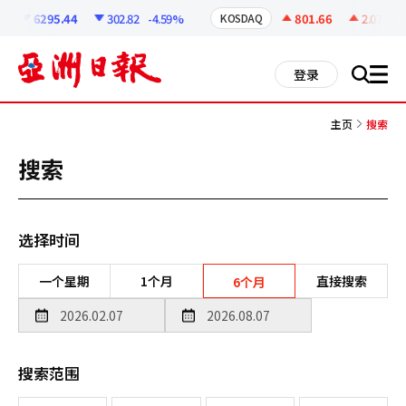
코
인
6295.44
302.82
-4.59%
801.66
2.07
+0.
KOSDAQ
정
보
all
登录
搜
men
索
主页
搜索
搜索
选择时间
一个星期
1个月
直接搜索
6个月
搜索范围