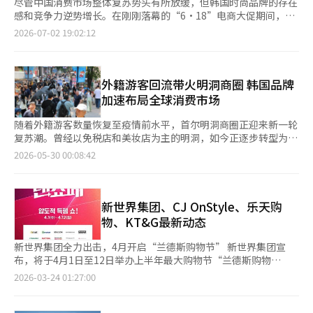
尽管中国消费市场整体复苏势头有所放缓，但韩国时尚品牌的存在
感和竞争力逆势增长。在刚刚落幕的“6·18”电商大促期间，韩
国品牌在户外运动、体育用品、眼镜等多个类别中跻身交易额排行
2026-07-02 19:02:12
榜前列。 中国消费大数据公司星图数据日前发布的统计显示，今
年“6·18”大促期间，全网累积销售额9340亿元人民币，同比增
长4%，增速较去年的15.2%大幅放缓。 但韩国品牌仍取得不俗成
绩。韩国可隆FnC旗下户外品牌可隆（KOLON SPORT）在天猫公
外籍游客回流带火明洞商圈 韩国品牌
开的交易额排行榜中登上户外品牌冠军宝座，较去年的第5位实现
加速布局全球消费市场
大幅跃升。超越The North Face和迪卡侬等国际知名品牌。在涵
盖户外与运动品牌的综合榜单中，可隆也跻身第10位。 可隆于
随着外籍游客数量恢复至疫情前水平，首尔明洞商圈正迎来新一轮
1973年创立于韩国，2006年起进军中国市场，2017年与中国安踏
复苏潮。曾经以免税店和美妆店为主的明洞，如今正逐步转型为全
集团成立合资公司。可隆负责产品企划、设计和研发，安踏集团则
球时尚、美妆品牌竞逐的重要零售阵地，并成为韩国品牌观察海外
2026-05-30 00:08:42
负责本地营销、渠道建设和零售运营，双方优势互补推动品牌持续
消费趋势、拓展国际市场的重要窗口。 据韩国业界29日消息，过
成长。 体育品牌方面，斐乐（FILA）排名运动及户外品牌第2位，
去两年间，已有超过20家主要时尚与美妆品牌在明洞开设新店。近
与去年持平，排名第3至第6位分别为耐克、李宁、Lululemon和
期，优衣库明洞店正式开业，被视为明洞商圈复苏的重要标志之
安踏。 斐乐品牌1911年创立于意大利，2007年被韩国收购。2009
一。欧利芙洋今年3月开设面积约950坪的大型门店，目前在明洞
新世界集团、CJ OnStyle、乐天购
年，安踏集团获得斐乐中国业务运营权，将品牌定位于高端运动时
地区门店数量已增至9家。MUSINSA今年1月开设明洞门店后，计
物、KT&G最新动态
尚市场，已发展成为中国高端运动消费的重要品牌之一。 韩国眼
划于9月再开设新店，本土服饰品牌Mardi Mercredi等也计划年内
镜（墨镜）品牌Gentle Monster同样表现亮眼，在天猫钟表眼镜
进驻明洞。 品牌集中布局的背后，是外籍游客消费持续增长。韩
新世界集团全力出击，4月开启“兰德斯购物节” 新世界集团宣
品类排行榜中的排名由去年的第5位上升至第3位。Gentle
国旅游发展局数据显示，2024年外籍游客在明洞地区刷卡消费金
布，将于4月1日至12日举办上半年最大购物节“兰德斯购物
Monster自2011年在韩国创立以来，已在上海、北京等中国主要
额达到7819亿韩元（约合人民币36亿元），同比增长34.7%。今
节”。 今年是第六届，参与的子公司包括易买得、新世界百货、
2026-03-24 01:27:00
城市开设旗舰店，并依托天猫官方商城持续拓展线上销售渠道，不
年5月1日至27日， 欧利芙洋明洞门店外籍游客销售额同比增长
SSG.com、Gmarket等，准备了16种“超级明星商品”。 易买得
断提升品牌影响力。 男装类别中，韩国LF集团旗下品牌哈吉斯
42%，外籍顾客数量增长32%。Musinsa Standard明洞店今年第
推出新品牌“重磅嫩牛排”，以40%折扣销售牛排。新世界百货策
（Hazzys）交易额排名从去年的第6位跃升至第3位。哈吉斯创立
一季度外籍游客销售额同比增长40.8%，LF集团旗下HAZZYS明洞