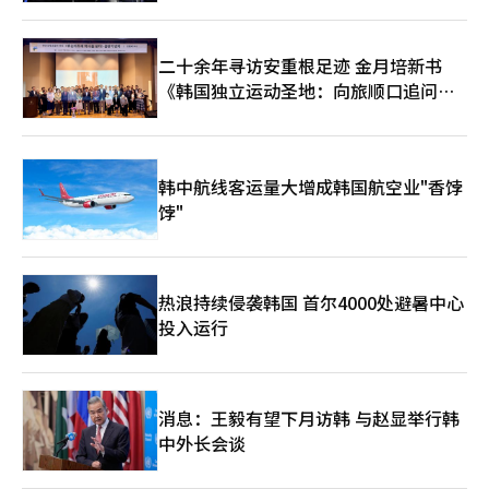
二十余年寻访安重根足迹 金月培新书
《韩国独立运动圣地：向旅顺口追问历
史》出版
韩中航线客运量大增成韩国航空业"香饽
饽"
热浪持续侵袭韩国 首尔4000处避暑中心
投入运行
消息：王毅有望下月访韩 与赵显举行韩
中外长会谈