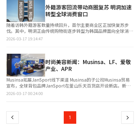
划了“十二”生活空间商品和特价韩牛。 易买得24推出与厨师合
于2000年，2007年通过与中国本土企业报喜鸟建立合作关系正式
旗舰店外籍游客销售额则同比增长168%。 随着外国消费者占比不
作的7种便餐。星巴克与韩国棒球联盟合作。新世界Casa准备
外籍游客回流带动商圈复苏 明洞加速
进入中国市场，瞄准高端休闲消费人群。目前在中国门店数量约
断提高，明洞正逐渐从传统旅游商圈升级为品牌测试全球市场需求
了“Calm Rest按摩椅”，Gmarket以折扣价销售“Roborock扫
转型全球消费窗口
600家，今年初，哈吉斯全球旗舰店“Space H SHANGHAI”落户
的重要“试验场”。目前，部分门店外籍游客销售占比已达到90%
地机器人”。 此外，新世界百货提供食品区最高30%折扣券。朝
上海新天地，持续加强高端线下零售布局。 此外，韩国F&F集团旗
以上。来自中国大陆、中国台湾、中国香港、日本、东南亚以及欧
鲜酒店与度假村的高档餐厅提供最高20%折扣。 No Brand
随着访韩外籍游客数量持续回升，首尔主要商业区正加快复苏步
下品牌MLB在运动品牌排行榜中位列第18位。MLB于1999年获得
美等地区的消费者汇聚于此，使品牌能够通过门店直接观察不同市
Burger推出新产品“NBB惊艳双层兰德斯购物节版套餐”，售价
伐。其中，明洞正由传统购物街逐步转型为韩国品牌面向全球消费
美国职业棒球大联盟（MLB）服饰全球授权，2020年正式进入中
场消费者对产品、价格和品牌内容的反应，并据此调整海外扩张和
4700韩元。SSG.com提供水果和韩牛等新鲜食品最高40%折扣，
者的重要据点。时尚、流通及食品企业纷纷重新布局这一商圈，带
2026-03-17 19:14:47
国市场，以印有美国职棒球队标志的棒球帽等产品受到年轻消费者
营销策略。 与此同时，品牌运营思路也从单纯追求销售规模转向
并为会员提供100多种商品的特价。 预热活动也值得关注。易买得
动明洞焕发新的商业活力。 相较于聚集新兴设计师与潮流品牌的
欢迎。 中国依然是全球最具增长潜力的时尚消费市场之一。据波
强化品牌体验。越来越多企业选择在明洞打造大型旗舰店，通过沉
将在3月26日至31日举办“提前看兰德斯购物节”活动，提供最高
圣水洞，明洞更像是成熟品牌展示形象、触达全球消费者的重要窗
士顿咨询公司预测，中国服装鞋帽市场规模道2030年有望达到约
浸式空间、韩流文化体验区以及联名快闪活动等方式提升品牌影响
60%折扣。 3月28日至29日，易买得、易买得24、SSG.com等将
口。疫情期间该区域一度出现空置率上升，但随着外籍游客回流，
3.4万亿元人民币。 韩国贸易投资振兴公社（KOTRA）分析称，随
力。业内人士表示，明洞如今已不仅是销售场所，更成为展示品牌
在仁川SSG兰德斯球场开设快闪店。 CJ OnStyle被选为中小企业投
目前访客规模已超过疫情前水平，正逐步恢复其全球性商业中心地
时尚美容新闻：Musinsa、LF、爱敬
着电子商务和社交媒体的快速发展，中国年轻消费者对时尚潮流的
文化、连接全球消费者的重要战略据点。
资项目“LIPS”运营商 CJ OnStyle宣布被选为中小企业部主办
位。 在此背景下，韩国时尚平台MUSINSA正将明洞作为线下扩张
产业、APR
关注度持续提升，尤其是具有鲜明个性和原创设计特色的时尚品
的“LIPS”项目运营商。 LIPS项目是通过民间运营商对创新小企
的重要据点。上月30日，公司在明洞开设面积约992平方米的时尚
牌，正受到越来越多中国消费者的青睐。
业进行投资，政府提供后续资金支持。选定企业可获得最高5倍的
集合店“Musinsa Store明洞店”。此前于2024年开业
Musinsa拓展JanSport线下渠道 Musinsa的子公司Musinsa贸易
政策资金支持，最高限额为5亿韩元。 CJ OnStyle在选拔过程中，
的“MUSINSA STANDARD明洞店”，已成为吸引访韩游客的重要
宣布，全球背包品牌JanSport在釜山乐天百货店开设新店。新店
其品牌培育项目“CJ OnCubating”受到高度评价。 CJ OnStyle
门店。 数据显示，MUSINSA STANDARD明洞店销售额中约55%
位于乐天百货店7楼，占地61平方米，是JanSport在釜山的第二个
页
2026-03-17 00:24:00
计划对即将选拔的“2026 CJ OnCubating”品牌进行直接投资，
来自外籍游客。新开业的Musinsa Store引入超过80%已在粉丝群
线下据点。Musinsa贸易自2024年起在主要购物中心扩展线下渠
并结合LIPS政策资金，帮助新品牌减轻资金压力。 此次选拔将支
体中获得验证的韩国品牌，并以“韩国时尚体验空间”为设计理
道，去年JanSport的线下销售额翻倍。新店提供Superbreak
一
持范围扩大到技术型初创企业和个人策划者。 乐天购物增加春夏
念，进一步强化品牌体验功能。 可隆工业FnC部门近期也在明洞开
Plus Laptop、Big Student、Beyond Pack等主打产品，以及迷
运动产品 乐天购物宣布，将在春夏季推出更多运动产品，重点推
设旗舰店“可隆体育（KOLON SPORT）首尔”。与侧重品牌展示
你包和配件。LF Hazzys明洞旗舰店更换灯光并进行粉丝营销 LF宣
上
1
下
出新品牌和加强中性产品线，以吸引男性顾客。 受运动休闲趋势
的体验型门店不同，该门店以实际销售为核心。公司表示，拟通过
布，明洞的Hazzys旗舰店将于20日至22日更换为紫色灯光，以迎
影响，去年乐天购物运动产品订单额同比增长20%。 乐天购物计
明洞旗舰店扩大与访韩游客的接触面，并结合韩国文化元素推动销
接BTS光化门演出。店内将展示2026年春夏季的紫色主题产品，
一
划将新产品数量增加一倍，并扩展男性产品。 具体来说，从3月24
售增长。 LF集团自2018年起在明洞运营旗舰店“SPACE H首
并提供20%的折扣活动。LF Hazzys表示，此次活动旨在吸引全球
日起，将在时尚节目中推出大量新运动产品。 意大利品
尔”，并于近期在该空间举办订货会，吸引来自中国、越南、俄罗
K-pop粉丝和外国游客。爱敬产业AGE20'S推出新粉底产品 爱敬