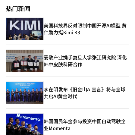
牌“Maison BOB”将大幅扩展其男性和中性产品线。 3月24日，
页
斯及印度等地买家参与。公司表示，旗舰店不仅是商品展示空间，
产业宣布推出AGE20'S的“丝绒持久粉底”，具有遮瑕和抗暗沉效
热门新闻
将推出适合过渡季节运动和日常使用的“混合套装”男女系列。 3
更是集中呈现品牌整体体验的重要平台。 业绩方面，LF集团去年
果。该产品提供六种色号，适合不同肤色。爱敬产业表示，该产品
月28日，将推出美国航空公司Pan Am的遗产品牌“Pan Am”的
实现合并营业利润1693亿韩元（约合人民币7.8亿元），同比增长
结合了多种成分，能均匀涂抹并保持清爽。 APR进军印度最大美
连帽衫、卫衣和裤子组成的舒适套装。 3月29日，将销售法国运动
34%。公司指出，主力品牌哈吉斯（HAZZYS）盈利能力改善是业
妆平台Nykaa APR宣布与印度最大美妆平台Nykaa达成战略合作，
美国科技界反对限制中国开源AI模型 黄
品牌“Castelbajac”的“单色尼龙夹克”和“放松双层裤”。 在
绩增长的重要动力。目前，哈吉斯在全球运营600余家门店，未来
计划在印度市场推广其产品。Nykaa是印度领先的在线美妆平台，
乐天iMall网上商城，3月30日前将在“运动幸运节”上以最高21%
仁勋力挺Kimi K3
亦计划以明洞旗舰店为窗口，进一步加强与访韩游客的连接。 大
APR将通过该平台销售其核心护肤产品，并计划在年内进入线下市
折扣销售Nike、New Balance、Hazzys等热门运动品牌。 “发掘
型流通企业同样将明洞视为重点布局区域。乐天免税店明洞本店近
场。APR表示，印度是全球品牌关注的下一个重要市场，此次合作
环保美容创业者”——KT&G招募“2026可可挑战”参与者 KT&G
期完成通往卖场的“Star Avenue”空间改造，通过强化体验与观
将展示其技术实力并拓展全球市场。※ 本报道经人工智能（AI）系
宣布，从3月23日至4月20日，进行“2026 KT&G想象空间可可挑
赏内容，延长顾客停留时间。公司方面表示，近期外国顾客明显增
统翻译与编辑。
战”征集活动。 今年是第六届可可挑战，旨在支持环保化妆品创
加，珠宝及女士腕表销售表现亮眼，韩国食品的购买需求也显著上
爱敬产业携手复旦大学张江研究院 深化
业，自2021年起每年举办。 此次征集主题为“悠闲”，在护肤、
升。从销售结构来看，红参、巧克力、海苔等商品持续位居前列，
韩中皮肤科研合作
头发、身体、化妆品等环保领域征集创新创业想法。 征集分
消费结构正由以奢侈品为主逐步转向多元化。 新世界百货则通
为“初学者”和“挑战者”两部分。初学者可由个人或5人以下团
过“新世界广场”项目推进明洞地标化建设，利用建筑外墙LED媒
队提交环保美容创业想法。 挑战者为创业7年以内的企业或中小企
体艺术播放K-POP音乐视频及艺人相关内容，吸引大量国内外游
业部标准的小企业。报名方式可在KT&G想象空间官网查看。 选拔
客。公司表示，自去年年底以来，明洞本店外国顾客数量已增长三
过程包括文件审查、演示评审、指导营，各领域专家将参与评估。
李在明发布《旧金山AI宣言》将与全球
倍以上。 与此同时，以“火鸡面”走红的三养食品于1月26日将总
进入决赛的18个团队将获得专家指导，最终选出的初学者和挑战者
部从城北区迁至明洞新办公楼，这是时隔28年的首次迁址。公司表
共启AI黄金时代
3个团队将与化妆品公司“Cosmocos”合作，获得价值2000万韩
示，明洞集聚大量外籍游客，其区位优势是迁址的重要考量。未来
元的产品开发和制作支持。 KT&G想象空间相关负责人表示：“通
还计划在当地运营快闪店及体验空间，以进一步拓展与全球消费者
过此次征集，我们将积极支持下一代美容行业领导者在环保化妆品
的接触。目前，三养食品约80%的销售额来自海外市场。 业内人
市场中具备竞争力。” ※ 本报道经人工智能（AI）系统翻译与编
士指出，随着访韩游客持续回流，越来越多韩国品牌将明洞视为面
韩国国民年金参与投资中国自动驾驶企
辑。
向全球消费者的重要窗口，明洞也正加快恢复其作为韩国代表性商
业Momenta
业地标的地位。