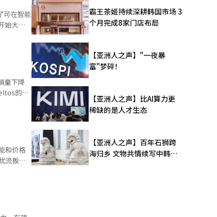
5010辆。
霸王茶姬持续深耕韩国市场 3
 特殊车辆
个月完成8家门店布局
开始大规
辆，海外销售
纪录。 这一
016辆，
【亚洲人之声】"一夜暴
纪录。 这
富"梦碎！
高了约两
820
外销量下降
辆。 起亚
高了40%
tos的
”并表
【亚洲人之声】比AI算力更
7辆，K5售
道经人工智
稀缺的是人才生态
表、AI可
877辆。商
4,797
管中东地区
过首次完成
【亚洲人之声】百年石狮跨
们将继续以
性能和价格
海归乡 文物共情续写中韩人
扰流板的
文新篇
E-GMP
下一代信息娱
代计划通过
安全性起亚