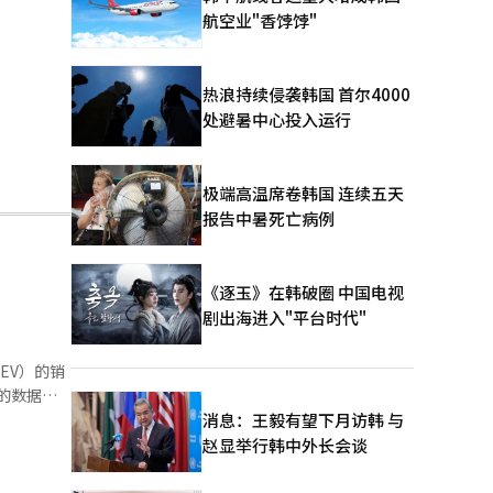
航空业"香饽饽"
热浪持续侵袭韩国 首尔4000
处避暑中心投入运行
极端高温席卷韩国 连续五天
报告中暑死亡病例
《逐玉》在韩破圈 中国电视
剧出海进入"平台时代"
EV）的销
亚的数据显
量为953
消息：王毅有望下月访韩 与
3辆）。在
赵显举行韩中外长会谈
981辆）
포提奇