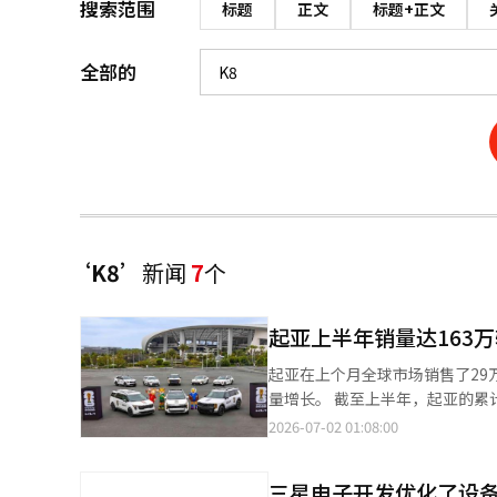
搜索范围
标题
正文
标题+正文
全部的
‘K8’
新闻
7
个
起亚上半年销量达163万
起亚在上个月全球市场销售了29万
量增长。 截至上半年，起亚的累计
示，6月份国内销量为5万4508辆
2026-07-02 01:08:00
辆。 在全球销量中，斯포提奇以5万
国内市场，销量最高的是索兰托（85
三星电子开发优化了设备内
等车型共销售了1万2367辆。休