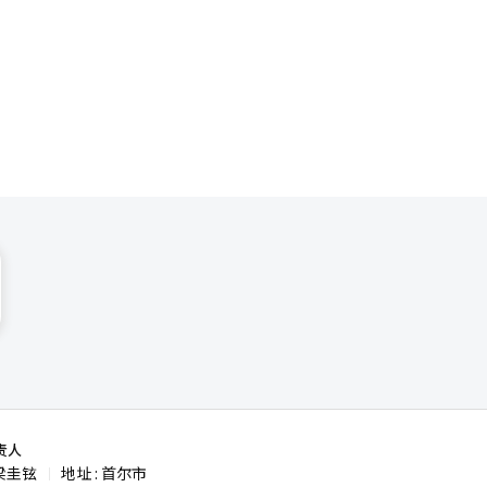
存价格如
为海外最畅
起亚相关人士
季度的最高
AI）系统
责人
梁圭铉
地址 : 首尔市
|