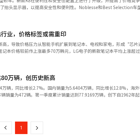
中大型轿车。新款K8在便利性和安全性配置上进行了升级，并提高了价格竞
款车型“2027 K8”。主要便利和安全配置成为标配，提高了价格竞争力
了抬头显示器，以提高安全性和便利性。Noblesse和Best Selection
HUD），减少驾驶中视线分散。Noblesse配置标配高速公路驾驶辅助2（HD
），提供更安全便捷的驾驶体验。高速公路驾驶辅助2、基于导航的智能巡
醒等，Best Selection配置则增加了盲点和后方交叉碰撞预防辅助、
st Selection车型还增加了盲区碰撞预防辅助、后方交叉碰撞预防辅助
3679万至4595万韩元，1.6涡轮混合动力车型价格为4206万至5102万
了产品改进，增加了预览电子控制悬挂和高速公路车身运动控制，提升了乘坐
低息贷款等购车计划降低初期负担。K8基于5米级车身，提供了良好的
电行业，价格标签或需重印
级最佳的18.1公里/升油耗（17英寸轮胎，综合标准）。起亚推出了智能
18.1公里/升，保持了实用性。去年混合动力车型占总销量的60%以上。
内交车的客户将获得30万起亚会员积分。由于个别消费税优惠将在6月底结
史新高，导致价格压力从智能手机扩展到笔记本、电视和家电，形成“芯片
保持混合动力需求，并在中大型轿车市场中保持竞争力。◆ 沃尔沃汽车韩
元的补偿。此外，提供最低2.9%的利率，并在分期付款结束后再购新车时
款笔记本价格较前作上涨最多70万韩元，LG电子的新款笔记本平均上涨超过
在第56个“地球日”期间，在全国所有展厅和服务中心开展熄灯活动。地
士表示：“2027款K8作为起亚的标志性轿车，进一步增强了客户能够实
尔、惠普、联想等计划在2026年中期后将笔记本和台式机出厂价提高15%
在提高对环境污染和资源浪费的警觉，并鼓励可持续发展的实践。沃尔沃
的BOM（物料清单）中，内存的比例从15%上升到30%以上，内存价格
起，关闭包括总部办公室在内的全国所有展厅和服务中心的非必要室内外
，2026年PC的平均销售价格可能上涨8%至17%，内存对笔记本和台式
，达到1小时，以最大限度减少能源消耗。※ 本报道经人工智能（AI）系
80万辆，创历史新高
行者”。三星电子的Galaxy S26系列中，1TB超大容量型号较前作上
这种“芯片通胀”迅速蔓延至电视和家电。内存、微控制器、面板和传感
54万辆，同比增长2.7%。国内销量为5.6404万辆，同比增长12.8%，海
本可能上涨50%以上。LG电子等公司正在正式考虑在2026年第一和第二
种车辆销量为472辆。第一季度累计销量达到77.9169万辆，创下自1962年
在电视市场，芯片通胀与价格策略交织，导致两家公司的策略不同。三星
的最高纪录为去年第一季度的77.2648万辆。全球最畅销车型为“狮跑
页
存等部件价格上涨的成本压力，但其高端8K和AI电视系列基本保持价格不变
，销量为4.8885万辆。其次是赛图斯3.1761万辆，索兰托2.1285万
，LG电子将2026年款OLED电视（G6）系列的价格较前作G5降低30万
辆。国内乘用车销量为1.2905万辆，其中包括雷伊4,238辆，K5 3,067
一
下降30万至100万韩元。这种降价和价格冻结策略被认为是为了抵御中国低
6万辆，包括索兰托、狮跑5,540辆、嘉年华5,407辆、赛图斯4,983辆。商
尽管有这些促销和价格调整，电视内外的半导体、传感器、内存和面板价
上
1
下
6187万辆，第一季度累计销量为3.4303万辆，创下季度最高纪录。此前最
变得困难，某个时点价格可能再次上调”。一位业内人士表示，“AI服务器
最高，为8,674辆，其次是PV5 8,086辆，EV5 6,884辆。欧洲销量也