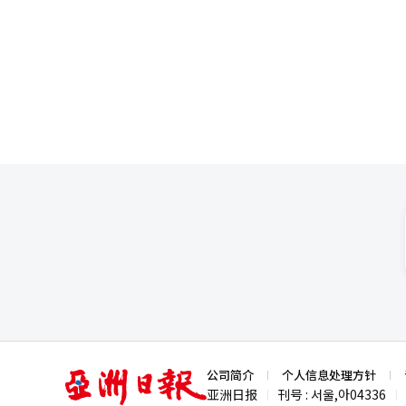
的需求推动了半导体的发展，但
外市场中，欧洲销量为5.8750万
何，短期内消费者可能不得不先
销车型，赛图斯2.6778万辆，K
表示：“尽管上月中东地区地缘
销量纪录。未来将继续以电动车和
翻译与编辑。
亚
公司简介
个人信息处理方针
洲
亚洲日报
刊号 : 서울,아04336
|
|
日