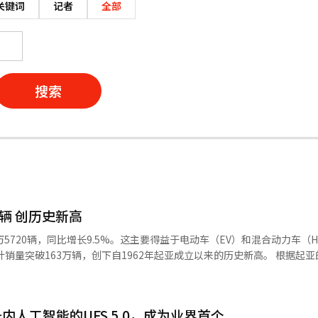
关键词
记者
全部
搜索
辆 创历史新高
5720辆，同比增长9.5%。这主要得益于电动车（EV）和混合动力车（H
销量突破163万辆，创下自1962年起亚成立以来的历史新高。 根据起
，同比增长18.5%；海外销量为24万259辆，同比增长7.6%。特殊车辆销
4058辆成为销量冠军，其次是塞尔托斯（3万5007辆）和K4（2万237
61辆）。 在国内乘用车市场，雷（4159辆）、K5（3150辆）、K8（1
人工智能的UFS 5.0，成为业界首个
闲车（RV）方面，索兰托、塞尔托斯（6685辆）、嘉华（6267辆）、斯