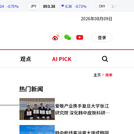
-0.75%
893.38
6.38
-0.71%
209.17
1.
JPY
CNY
2026年08月09日
登录
weibo
weixin
youtube
观点
AI PICK
搜
索
主页
搜索
热门新闻
爱敬产业携手复旦大学张江
研究院 深化韩中皮肤科研合
作
韩中航线客运量大增成韩国