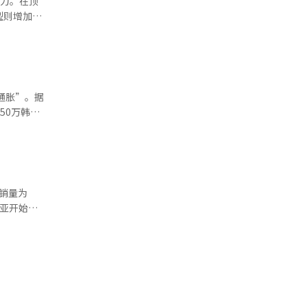
争力。在顶
。顶级配置
车型则增加了
A2）、基
航控制和后
安全下车辅
和安全下车
韩元。起亚
舒适性和行
空间利用。
车主购车
起亚通过
束，未能在
通胀”。据
国参与“地
，保证二手
50万韩
球日是每年
际感受到的
至30%。
汽车韩国的
上涨直接反
照明，熄灯
机的影响最
统翻译与编
涨超过40万
器价格齐
外销量为
季度提高部
起亚开始销
电子在推出
”，电动车
或小幅上
辆。国内最
至300万
辆，K8
价品牌
用车销量为
格上涨，业
高纪录为去年
和数据中心
创历史新高海