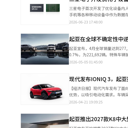
（6176辆）等车型共销售了3万71
三星电子首次开发了优化设备内人工智能（AI）的下一
在海外市场，斯포提奇以4万7882
手机等各种移动设备中作为数据存
在国内销售了473辆，海外销售了4
模生产。 UFS是一种高性能的内置闪存，不仅作为数据存储装置，还能快速将AI模型和大容量数据传送至RAM，以帮
2026-06-23 17:48:00
了133万2473辆，特殊车辆27
助应用处理器（AP）进行AI运算。 对于需要在设备内处理大量数据的设备内AI设备来说，像UFS这样的半导体
成绩超过了去年上半年的最高纪录（1
可少的。 此次开发的三星电子UFS 5.0存储器具有快速数据传输和电力效率的双重特点。 基于三星电子先进的第九代
特殊车辆销量为2097辆。 电动车
起亚在全球不确定性中逆
V NAND（V9）开发，具备业界
一数字比2025年上半年之前的最高
倍。这意味着可以更快地存储和处理超过4K、8K等
起亚宣布，4月全球销量达到277,
辆）。 按车型来看，EV3以1万84
用了阻断未使用电路的“时钟门
0.7%，为221,692辆。特殊车
相关人士表示：“得益于国内外
以上。在传输相同数据量时，显著降低了能耗
28,377辆和索兰托的22,843
2026-05-05 01:45:00
示：“下半年将继续通过电动车全
子实现了宽7.5毫米，长13毫米
出2,366辆，K8售出1,461辆
能（AI）系统翻译与编辑。
穿戴设备、扩展现实（XR）设备等多种形
用车中，PV5和Bongo III共售
际半导体标准组织（JEDEC）最新的内置闪存标准UFS 
现代发布IONIQ 3，起亚推
辆，K4售出18,654辆。特殊
示：“在设备内AI时代，存储装
地缘政治风险影响了部分销售，
【经济日报】现代汽车发布了面向
UFS 5.0的开发，将为下一代
电动车和混合动力SUV等环保车
优势，以吸引电动化需求。车辆采
轮廓提升了效率和设计感。内饰采
2026-04-21 19:09:25
平台，搭载61kWh电池，预计一
乐系统和先进驾驶辅助功能，包括基于And
起亚推出2027款K8中
Charge、V2L功能，以及高速
IONIQ 3提升在欧洲小型电动