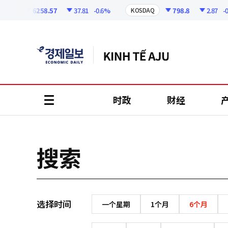
코
인
6258.57
37.81
-0.6%
798.8
2.87
-0.
SPI
KOSDAQ
정
보
时政
财经
all
menu
搜索
选择时间
一个星期
1个月
6个月