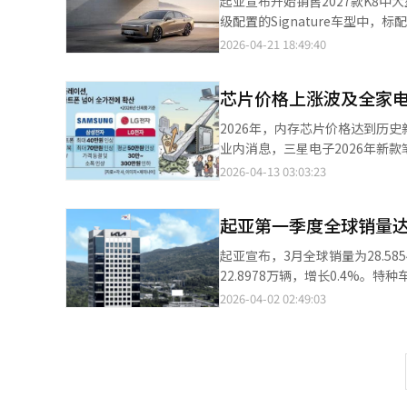
起亚宣布开始销售2027款K8
开始销售中大型轿车K8的年度改
级配置的Signature车型中，标配
Signature标配抬头显示器（
多种高级驾驶辅助系统（ADAS
2026-04-21 18:49:40
于导航的智能巡航控制、后排乘客提
排乘客提醒等功能成为标配，而Be
助等安全配置。2.5汽油车型价格为
辅助。K8在2024年8月进行
计划通过会员积分、消费税补偿、
芯片价格上涨波及全家
驶稳定性。混合动力车型实现了同
特别是混合动力车型，综合油耗为
计划，5月31日前签约并在6月
2026年，内存芯片价格达到历
此次改款提升产品竞争力，继续
6月内交车的客户将获得70万韩
业内消息，三星电子2026年新
球日”熄灯活动沃尔沃汽车韩国
车残值最高达70%。起亚相关人
元。全球PC和笔记本制造商如戴
2026-04-13 03:03:23
4月22日的国际环保纪念日，旨
高端价值。”
价格上涨的原因在于PC和笔记本
员工及经销商将在22日晚上8点
映在终端价格上。IDC等机构预测
时间将比官方规定的10分钟更长
起亚第一季度全球销量达
大。智能手机已经是价格上涨的“先
辑。
韩元，出厂价定为254万韩元。
起亚宣布，3月全球销量为28.58
涨，IT和家电企业的整体部件成
22.8978万辆，增长0.4%。特
分家电和电视产品的价格。尤其
售汽车以来的季度最高纪录。此前
2026-04-02 02:49:03
2026年款电视时，尽管面临内
销量创新高3月全球最畅销车型为狮跑
涨，通过营销和促销展开竞争。相反
畅销车型为索兰托，销量为1.087万
韩元，55至65英寸型号较去年
2,252辆。休闲车销量为3.739
（TCL、海信）的攻势。然而，
6,103辆。电动车3月销量为1.
内预计2027年后“持续降价将
第三季度的2.0466万辆。EV3销量