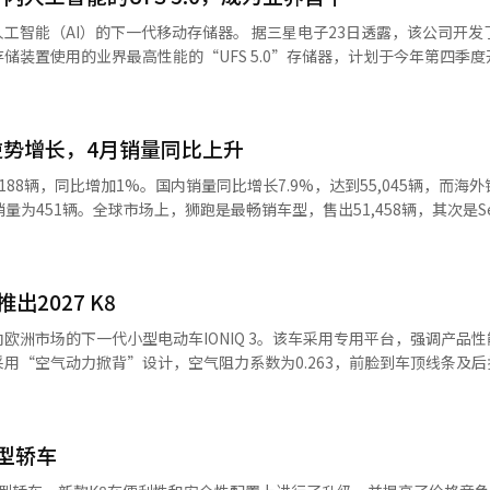
31辆。 商用车方面，BongoⅢ（2531辆）、PV5（2349辆）等共销售了
代移动存储器。 据三星电子23日透露，该公司开发了可在智能
辆成为最畅销车型，塞尔托斯销售了2万8322辆，K4销售了2万2373辆。
储装置使用的业界最高性能的“UFS 5.0”存储器，计划于今年第四季度
80辆，总计953辆。 在2023年上半年，起亚在国内销售了29万5779
36辆，总销量达163万988辆，创下自1962年开始汽车销售以来的历史最高
是必不
58万7536辆）。去年，国内销量为27万6423辆，海外销量为130万9
的销量在2023年1月至6月期间累计达7万2078辆，创下历史上半年的最高
势增长，4月销量同比上升
最高的每秒10.8吉比特（GB/s）数据传输带宽，速度比现有的UFS 4.1提
销量（2万8706辆）增长了151.1%，也超过了去年全年电动车销量（6万
高清电影的大容量数据。 电力效率也得到了显著提升。UFS 5.0采
188辆，同比增加1%。国内销量同比增长7.9%，达到55,045辆，而海
31辆成为销量最高的车型，EV5销售了1万5965辆，PV5销售了1万5000
控”和为每个电路应用最佳电压的“多电压技术”，使得电力效率比前作提
辆销量为451辆。全球市场上，狮跑是最畅销车型，售出51,458辆，其次是Sel
电动车和混合动力车型的良好销售，我们实现了历史上半年的最高销量。
，从而延长了移动设备的电池使用时间。 产品尺寸也有所缩小。三星电
辆。在韩国，索兰托是最畅销车型，售出12,078辆。乘用车中，Ray售出4,87
系列和SUV混合动力车型的区域定制策略，进一步扩大销售。”※ 本报
，高0.9毫米的封装，面积比前作缩小约16.7%。这提高了智能手机、智能手
，总计13,441辆。休闲车（RV）中，索兰托、嘉年华、狮跑和EV3共售出35,
态设计的灵活性，计划提供最大1TB的存储容量。 此外，该产品采用了国
出5,727辆。海外市场上，狮跑售出46,486辆，成为最畅销车型，Seltos售出2
5.0接口。 三星电子存储事业部产品规划团队长最长石表
出2027 K8
车辆在国内售出63辆，海外售出388辆，总计451辆。起亚发言人表示：“尽
置不仅是简单的数据存储空间，更是决定AI体验的核心要素。三星电子通
但除中东外的海外市场和国内市场表现良好，推动了销售增长。未来，我
欧洲市场的下一代小型电动车IONIQ 3。该车采用专用平台，强调产品
移动存储设定新的标准，并继续引领AI移动创新。”
型为主，保持销售势头。”※ 本报道经人工智能（AI）系统翻译与编辑。
用“空气动力掀背”设计，空气阻力系数为0.263，前脸到车顶线条及后
用“家具空间”概念，长轴距和平坦地板结构提供了宽敞的内部空间。基于
次充电可行驶496公里（WLTP标准）。后备箱总容量为441升。配备了
roid Automotive OS的“Pleo Connect”、数字钥匙、Plug &
大型轿车
公路驾驶辅助2（HDA2）、远程智能泊车辅助（RSPA）等最新ADAS。现
车市场的竞争力，并扩大电动化产品线。◆ 起亚推出2027 K8，增强便利与