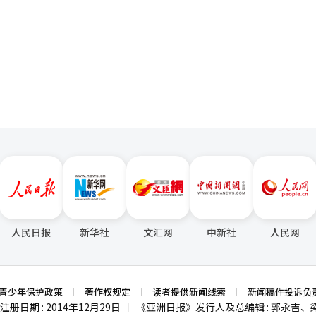
其成本转嫁到笔记本、电视和家电上，最终成为普通家庭的负担。无论内
一
辆，刷新了2023年6月的月度销量纪录。车型方面，狮跑以4.3345万辆成
承受这些成本。”
4 1.9489万辆。特种车辆国内销量为64辆，海外为408辆，总计472辆。
页
政治风险导致部分销量下降，但其他地区的环保车需求强劲，创下了第一
混合动力SUV等环保车为主导，保持销售势头。”※ 本报道经人工智能（
人民日报
新华社
文汇网
中新社
人民网
青少年保护政策
著作权规定
读者提供新闻线索
新闻稿件投诉负
注册日期 : 2014年12月29日
《亚洲日报》发行人及总编辑 : 郭永吉、
|