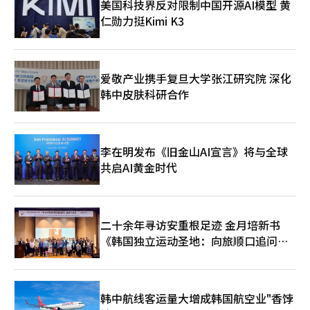
美国科技界反对限制中国开源AI模型 黄
仁勋力挺Kimi K3
爱敬产业携手复旦大学张江研究院 深化
韩中皮肤科研合作
李在明发布《旧金山AI宣言》将与全球
共启AI黄金时代
二十余年寻访安重根足迹 金月培新书
《韩国独立运动圣地：向旅顺口追问历
史》出版
韩中航线客运量大增成韩国航空业"香饽