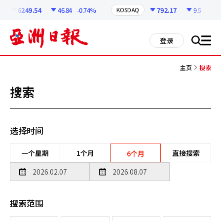
코
인
6249.54
46.84
-0.74%
792.17
9.5
-1.19
KOSDAQ
정
보
all
登录
搜
men
索
主页
搜索
搜索
选择时间
一个星期
1个月
直接搜索
6个月
搜索范围