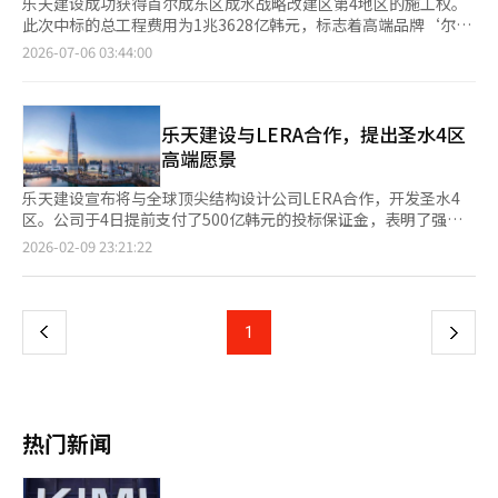
乐天建设成功获得首尔成东区成水战略改建区第4地区的施工权。
此次中标的总工程费用为1兆3628亿韩元，标志着高端品牌‘尔
尔’在北部地区的首次进军。 根据5日的消息，乐天建设在当天下
2026-07-06 03:44:00
午于首尔江南区的艺林堂艺术厅举行的成水4地区再开发协会施工
单位选定大会上被最终选定为施工单位。在参与投票的620名选民
中，乐天建设获得了451票，击败了获得166票的大宇建设，另有3
票为无效票。 成水4地区再开发项目位于首尔成东区成水洞1街，
乐天建设与LERA合作，提出圣水4区
计划建设地下6层至地上最高64层，共1439户的住宅及配套设施。
高端愿景
总工程费用约为1兆3628亿韩元。 乐天建设提出的项目名称为高端
品牌‘成水尔尔S70’。该项目的设计邀请了全球知名建筑师大卫
乐天建设宣布将与全球顶尖结构设计公司LERA合作，开发圣水4
·奇帕菲尔德和结构设计专业公司LERA等国际专家参与，并凭
区。公司于4日提前支付了500亿韩元的投标保证金，表明了强烈
借‘尔尔’品牌及乐天世界塔的施工经验，成功争取了协会成员的
的竞标意愿。计划将纽约曼哈顿的创新愿景带到圣水4区，打造汉
页
2026-02-09 23:21:22
支持。 此次施工单位的选定经历了波折。今年2月的首次招标因宣
江边的高端城市。圣水4区位于首尔市城东区，计划建设地下6层至
传方式和程序问题被宣布无效，而在重新招标过程中，乐天建设提
地上64层的住宅和配套设施，总预算约1.3628万亿韩元。LERA曾
一
出的‘最低搬迁费20亿韩元保障’的建议也引发了招标指导方针的
参与纽约世贸中心、迪拜酋长国塔等项目，以创新的结构系统著
争议。随后，两家公司删除和修改了部分有争议的建议，协会也完
称，能有效抵御风、地震等外部压力。乐天建设曾与LERA在乐天
上
1
下
善了程序，最终在当天完成了施工单位的选定。 业内人士认为，
世界塔等项目中合作，此次将利用经验为圣水4区提供结构稳定和
此次结果将对成水战略改建区的整体项目产生影响。成水1地区已
维护便利的设计方案。圣水4区的竞标被视为首尔北部再开发的重
一
由GS建设中标，成水3地区则有三星物产作为有力候选。成水2地
要战役，地理位置优越，汉江边的高端愿景成为竞争的关键。大宇
区也在准备施工单位选定程序，因此成水地区的大型改建项目的竞
建设也已支付保证金参与竞标。业内人士认为，这次竞争是两家公
页
争将更加激烈。
司在2022年汉南2区项目后再次对决。竞标将于今日结束，市场认
热门新闻
为超高层设计、建筑品牌和开发策略将决定最终结果。乐天建设表
示，将利用乐天世界塔的技术和经验，将圣水4区打造成世界级高
端社区。※ 本报道经人工智能（AI）系统翻译与编辑。