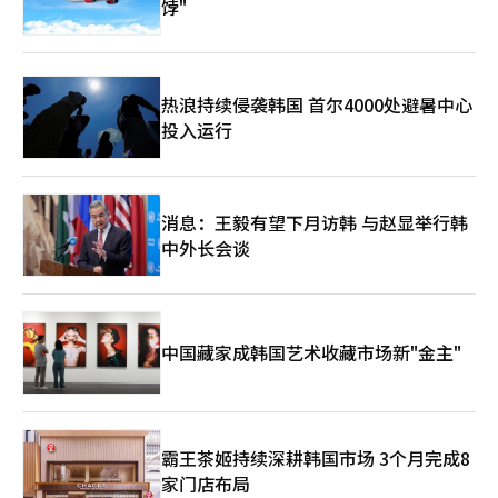
饽"
热浪持续侵袭韩国 首尔4000处避暑中心
投入运行
消息：王毅有望下月访韩 与赵显举行韩
中外长会谈
中国藏家成韩国艺术收藏市场新"金主"
霸王茶姬持续深耕韩国市场 3个月完成8
家门店布局