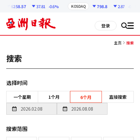
코
인
6258.57
37.81
-0.6%
798.8
2.87
-0.36%
KOSDAQ
정
보
all
登录
搜
men
索
主页
搜索
搜索
选择时间
一个星期
1个月
直接搜索
6个月
搜索范围