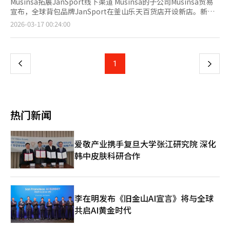
Musinsa拓展JanSport线下渠道 Musinsa的子公司Musinsa贸易
宣布，全球背包品牌JanSport在釜山乐天百货店开设新店。新店
位于乐天百货店7楼，占地61平方米，是JanSport在釜山的第二个
页
2026-03-17 00:24:00
线下据点。Musinsa贸易自2024年起在主要购物中心扩展线下渠
道，去年JanSport的线下销售额翻倍。新店提供Superbreak
一
Plus Laptop、Big Student、Beyond Pack等主打产品，以及迷
你包和配件。LF Hazzys明洞旗舰店更换灯光并进行粉丝营销 LF宣
上
1
下
布，明洞的Hazzys旗舰店将于20日至22日更换为紫色灯光，以迎
接BTS光化门演出。店内将展示2026年春夏季的紫色主题产品，
一
并提供20%的折扣活动。LF Hazzys表示，此次活动旨在吸引全球
K-pop粉丝和外国游客。爱敬产业AGE20'S推出新粉底产品 爱敬
页
产业宣布推出AGE20'S的“丝绒持久粉底”，具有遮瑕和抗暗沉效
热门新闻
果。该产品提供六种色号，适合不同肤色。爱敬产业表示，该产品
结合了多种成分，能均匀涂抹并保持清爽。 APR进军印度最大美
妆平台Nykaa APR宣布与印度最大美妆平台Nykaa达成战略合作，
爱敬产业携手复旦大学张江研究院 深化
计划在印度市场推广其产品。Nykaa是印度领先的在线美妆平台，
韩中皮肤科研合作
APR将通过该平台销售其核心护肤产品，并计划在年内进入线下市
场。APR表示，印度是全球品牌关注的下一个重要市场，此次合作
将展示其技术实力并拓展全球市场。※ 本报道经人工智能（AI）系
统翻译与编辑。
李在明发布《旧金山AI宣言》将与全球
共启AI黄金时代