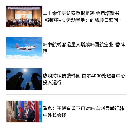
二十余年寻访安重根足迹 金月培新书
《韩国独立运动圣地：向旅顺口追问历
史》出版
韩中航线客运量大增成韩国航空业"香饽
饽"
热浪持续侵袭韩国 首尔4000处避暑中心
投入运行
消息：王毅有望下月访韩 与赵显举行韩
中外长会谈