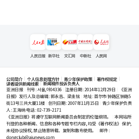
人民日报
新华社
文汇网
中新社
人民网
公司简介
个人信息处理方针
青少年保护政策
著作权规定
新闻稿件投诉负责人
读者提供新闻线索
亚洲日报
刊号 : 서울,아04336
注册日期 : 2014年12月29日
《亚洲
|
|
|
日报》发行人及总编辑 : 郭永吉、梁圭铉
地址 : 首尔市
钟路区钟路5
|
街13号三共大厦11楼
创刊日期 : 2007年11月15日
青少年保护负责
|
|
人 : 王海纳 电话 : 02-739-2171
《亚洲日报》将遵守互联网新闻委员会制定的伦理纲领。
本网站所
|
刊登的各种新闻、信息和各种专题专栏内容, 均受《著作权法》
保护,
未经协议授权, 禁止随意转载、复制和散布使用。
邮件 :
|
dongclub@ajunews.com