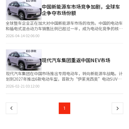
术。何小鹏表示：“自动驾驶不再是‘早期采用者’的专属，我们
表示，韩中两国汽车产业虽然存在竞争关系，但同时也具有较强互
利汽车集团的高端品牌极氪推出了最高功率1380马力的高端
正在深入家庭日常生活。”当何小鹏展示GX的第二代VLA技术视频
中国新能源车市场竞争加剧，全球车
补性。在中国电动汽车产业加速转型背景下，双方企业应积极探索
SUV“8X”，小鹏则展示了应用Level 4自动驾驶技术的“GX”。
时，现场响起了惊叹声。视频中，车辆在拥挤的夜市和狭窄的巷道
企争夺市场份额
合作共赢机会。 KOTRA中国地区本部长黄在元表示，虽然中国本
蔚来展示了整合了蔚来、Onbo、Firefly三个品牌的新车型，并推
中识别并避让障碍物，甚至在小猫突然出现时灵活避让。何小鹏强
土汽车供应链体系已相当成熟，但在电动汽车转型过程中，汽车电
出了搭载自研智能驾驶芯片的新款蔚来ES9、ET9等车型。传统强
调：“高端自动驾驶技术已成为购买的必备因素，尤其是为60岁以
全球整车企业正在加大对中国新能源车市场的攻势。中国的电动车
子、软件及轻量化材料等领域仍存在大量市场机会。KOTRA未来
者也在加速转型。梅赛德斯-奔驰展示了从马车到迈巴赫最新电动
上母亲提供安全保障。”他还透露，5月将发布第二代VLA的升级
和插电式混合动力车销售比例已超过一半，成为电动化竞争的核心
将继续协助韩国未来汽车零部件企业扩大对华出口。
车的品牌传承，并与中国华为合作的成果。宝马和奥迪也将与中国
版，开启“普及化自动驾驶”时代。在5月3日结束的“2026北京
市场。随着补贴政策、内需和充电基础设施的扩展，市场持续增
2026-04-14 02:06:00
Momenta、华为合作的自动驾驶技术应用于新车，赢得了掌声。
车展”上，中国汽车品牌通过AI技术展示了大量新能车，以应对国
长，价格竞争力、软件响应和开发速度将决定胜负。据行业消息，
技术的顶点在于将电动车的“心脏”电池与“大脑”AI结合。全球
内市场疲软。展会主题为“智能的未来”，吸引了包括现代、奔
中国新能源车（NEV）销售比例已超过50%。新能源车包括纯电动
第一的电池企业CATL推出了6分27秒内充电至98%的第三代“神
驰、宝马、大众等全球车企及比亚迪、吉利、奇瑞、小米、小鹏、
车（BEV）、插电式混合动力车（PHEV）和氢燃料电池车
行”电池，突破了充电速度的极限。比亚迪也展示了在零下30度以
蔚来等100多家本土企业参展。理想汽车的代表表示：“政府的
（FCEV）。中国政府顾问预计，到2030年，新能源车普及率将超
下极端环境中，从电池10%充电至70%仅需5分钟的技术。业内人
现代汽车集团重返中国NEV市场
NEV战略从量的扩张转向质的提升，推动本土企业加速技术竞争。
过70%。前工业和信息化部副部长苏波在北京的智能电动车发展论
士表示，“随着电动车市场进入成熟期，只有具备软件定义汽车
AI结合车辆后，自动驾驶、信息娱乐功能及充电系统大幅改善，续
坛上表示了这一观点。中国市场的竞争结构正在围绕价格、电池、
（SDV）技术的企业才能生存。”
航里程已达1500公里，未来将达2500公里。”根据中国汽车工业
软件和开发速度重新调整。电池成本降低、超高速充电、车载软件
现代汽车集团在中国市场推出专用电动车，转向新能源车战略。计
协会数据，今年一季度中国汽车销量为630万辆，同比下降6%。
和新车开发周期缩短成为产品竞争力的关键因素。去年，中国新能
划到2027年推出6款电动车型，首款为“伊莱克西奥”电动SUV。
尽管出口增长50%，但内销下降16%，因去年底NEV税收优惠结
源车市场份额中，比亚迪以约27%位居第一，吉利汽车以12%位
在中国市场，价格、配置和软件成为竞争焦点。现代汽车希望通过
页
2026-02-21 03:12:00
束。中国品牌正从内销低价电动车市场转向出口为主的NEV市场，
居第二，上汽集团以约7%位居第三。前三名均为中国企业，显示
新战略恢复市场份额，并重新定位中国生产基地。2002年，现代
积极进军韩国市场。吉利汽车集团在车展上展示了“体化智能”概
出本土品牌主导的趋势。大众集团积极进军中国市场，计划到
与北京汽车合资成立北京现代，曾在2016年前后年销量达到100万
一
念的极氪、领克、银河等新能车战略车型及双足机器人“EVA”、
2030年将大部分在华销售车辆转为中国型电子架构。为此，大众
辆。然而，2017年萨德事件后销量骤降，导致工厂开工率下降和
智能城市、甲醇生态系统战略等。最受关注的是中国首款专用机器
与中国电动车企业小鹏扩大合作，通过本地专用平台将车辆开发时
业务重组。随着电动车、插电混动和混动车成为主流，传统内燃机
上
1
下
人出租车原型“EVA Cap”。该车采用量子级AI架构，是首款准备
间缩短约30%，成本降低最多40%。未来两年内，将在中国市场
品牌竞争力减弱。梅赛德斯-奔驰去年销售额下降9.2%，营业利润
量产的L4级机器人出租车，经过杭州、苏州等地一年的试运营，将
推出10多款电动车，转向本地化定制结构。特斯拉依托上海工厂扩
减少57.2%。在中国市场，奔驰通过新车型提升产品力，但高端轿
一
于2027年正式推出。EVA Cap采用专用滑动门，车内座椅面对面
大生产和价格策略。上海超级工厂是特斯拉全球生产的核心基地，
车需求不振可能限制增长。丰田也在调整中国电动车战略，计划
设计。极氪和领克通过AI技术大幅提升了新车的续航、充电时间、
负责中国内销及欧洲和亚洲的出口。特斯拉通过降价维持需求，并
2027年后在中国生产雷克萨斯电动车，并在上海设立100%子公