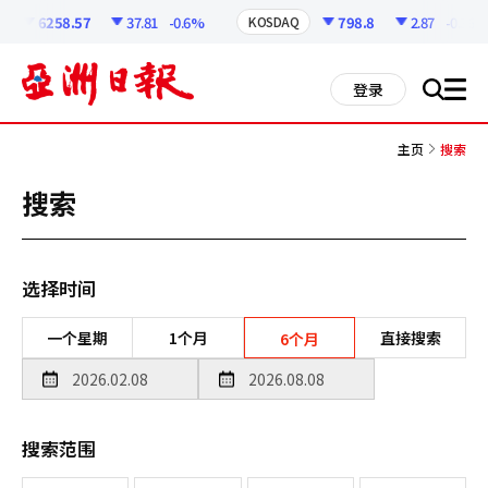
코
인
6258.57
37.81
-0.6%
798.8
2.87
-0.36%
KOSDAQ
정
보
all
登录
搜
men
索
主页
搜索
搜索
选择时间
一个星期
1个月
直接搜索
6个月
搜索范围