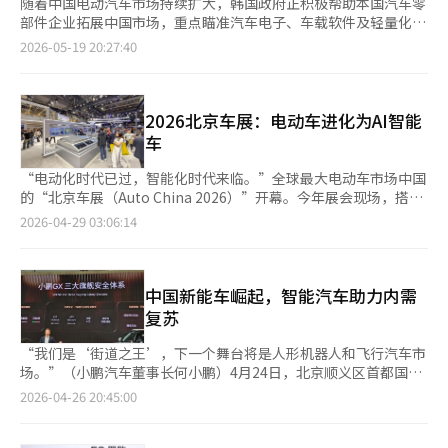
随着中国电动汽车市场持续扩大，韩国政府正积极帮助本国汽车零
部件企业拓展中国市场，重点瞄准汽车电子、车载软件及轻量化材
料等细分领域，寻找新的出口机会。 据大韩贸易投资振兴公社
2026-05-19 20:27:40
（KOTRA）19日消息，KOTRA于本月14日在中国吉林省长春市举
办“韩中汽车零部件出口洽谈会”。长春是中国第一汽车集团
（FAW Group）总部所在地，也是中国重要汽车产业基地之一。
此次活动共有FAW及15家中国本地一级供应商参与，14家韩国汽
2026北京车展：电动车进化为AI智能
车零部件企业与中方企业进行了商务洽谈。双方重点围绕新能源汽
车
车转型过程中需求快速增长的汽车电子零部件、车载软件及轻量化
材料等领域展开合作讨论。 目前，中国汽车市场正加速向电动汽
“电动化时代已过，智能化时代来临。”全球最大电动车市场中国
车转型。据中国汽车工业协会（CAAM）统计，今年第一季度，中
的“北京车展（Auto China 2026）”开幕。今年展会现场，搭载
国新能源汽车（NEV）销量占整体汽车销量的48%。其中包括纯电
AI技术的中国汽车企业新技术展示和全球整车企业的竞争使得气氛
2026-04-29 03:06:14
动车（EV）与插电式混合动力汽车（PHEV）。KOTRA认为，虽
异常热烈。德国、韩国、日本等企业通过“在中国，为中国”战
然中国整车企业正在强化本土供应链体系，但在部分核心技术领
略，植入中国元素，积极开拓本地市场。根据28日相关行业消息，
域，韩国企业仍具备一定竞争优势。 事实上，已有部分韩国企业
中国汽车工业协会（CAAM）在“2026年中国汽车市场展望报
正逐步进入中国汽车供应链体系。韩国汽车内外饰彩色不锈钢材料
告”中预测，今年市场规模将比去年（3440万辆）增长1.2%，达
中国新能车崛起，智能汽车助力内需
企业DSP目前正与全球汽车内外饰市场主要企业维持每年约280万
到3480万辆。其中，新能源车（NEV）销量预计为1900万辆，比
复苏
美元规模的出口合同，并积极推进进入FAW供应链。韩国车载软件
去年（1649万辆）增长15.2%。因此，NEV市场渗透率将从去年的
企业SureSoft则成功获得FAW旗下高端品牌“红旗”两项车辆安全
47.9%上升到今年的54.7%，成为市场标准的元年。随着电动车市
“我们是‘街道之王’，下一个舞台将是人形机器人和飞行汽车市
验证软件项目，合同金额约25万美元。此外，线束连接器企业
场进入成熟期，企业间的技术竞争将更加激烈。Auto China 2026
场。”（小鹏汽车董事长何小鹏）4月24日，北京顺义区首都国际
EasyTechron也正与中国本地一级供应商讨论追加供货合同。在
成为展示中国智能化车辆高技术水平的“盛会”。中国整车企业通
展览中心举行的2026北京国际车展上，小鹏汽车展台吸引了200多
2026-04-26 20:45:00
去年实现约70万美元出口额基础上，公司正研究进一步扩大对华供
过先进的AI和自动驾驶技术及高性能电池，力图成为高端电动车品
名记者，大家争相观看全球首发的新型SUV GX。GX搭载了小鹏自
应规模。 在洽谈会前举行的“韩中移动出行供应链论坛”上，
牌。小米通过展示完全拆解的NEV车辆模型，透明展示电池和电机
主研发的四个AI芯片和第二代VLA系统，实现了L4级自动驾驶技
FAW相关负责人还介绍了未来汽车项目规划及采购政策。FAW方面
结构，展示软件如何完美控制硬件，强调汽车是“行驶的AI”。吉