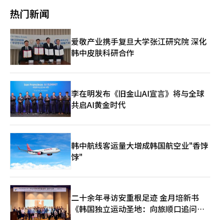
燃油效率及驾驶安全性。极氪推出的009、8X、9X等豪华车型中，
页
开发比现有车型更便宜的新电动车，试图扩大市场基础。然而，3
司。现代汽车去年通过北京现代推出“伊莱克西奥”，这款车专为
热门新闻
8X通过900V高压系统和三电机驱动系统实现了瞬时最大功率
月中国销量为56107辆，同比下降24%，反映出与本土企业竞争加
中国市场设计，续航722公里，快速充电27分钟。现代计划到2027
1030kW，0-100公里加速仅2.96秒，成为“全球最快混合动力
剧的影响。宝马在高端电动车市场同时推进份额防守和扩张。以沈
年在中国推出6款电动车型，涵盖轿车和SUV，目标是到2030年扩
SUV”。领克计划5月推出的电动跑车10+和10也采用900V高压
阳工厂为中心扩大电动车生产能力，并计划推出适合中国市场的下
大新能源车阵容。业内人士表示，中国市场电动车成败取决于价格
爱敬产业携手复旦大学张江研究院 深化
95kWh电池，实现每秒2公里的超高速充电。吉利汽车集团代表表
一代电动车平台“Neue Klasse”。尽管去年在华销量下降约
和配置，而非品牌知名度。现代的NEV战略关键在于多款车型的成
示：“通过此次展示的AI生态技术，吉利将从汽车制造商转型为全
韩中皮肤科研合作
12%，但通过电动车为中心的产品组合转型保持竞争力，试图在价
功推出及其供应链的成本效益。※ 本报道经人工智能（AI）系统翻
球智能移动企业。”比亚迪通过旗下品牌腾势、仰望、方程豹等展
格竞争激烈的环境中通过品牌价值和技术力实现差异化。现代汽车
译与编辑。
示了引领中国政府NEV战略的决心。特别是比亚迪在零下30度以下
集团基于结构转型推进再入战略。现代汽车计划未来五年在中国和
的冰箱中展示了腾势“Z9 GT”和方程豹的“泰3”，让观众体验
印度推出共46款新车，其中20款将在中国市场推出。目标到2030
到完全充电所需时间，强调其高规格和自动驾驶功能的同时，能源
年在中印两国合计销售127.65万辆，其中中国市场销售44.4万辆。
李在明发布《旧金山AI宣言》将与全球
效率也达到行业最高水平。即使在零下35度，车辆结冰状态下，比
去年中国销量约为13万辆，需要扩大三倍以上。中国新能源车市场
共启AI黄金时代
亚迪第二代刀片电池从10%充至70%不到5分钟。在中国车企崛起
具有增长性，同时也有较高的进入壁垒。价格竞争加剧和本土品牌
的背景下，现代汽车推出电动车“IONIQ V”应对市场挑战。
主导的结构使得外国整车企业扩大市场份额的空间有限。特别是中
IONIQ V是现代IONIQ品牌首款中国战略车型，基于此前发布的概
国企业基于快速决策和短期开发周期连续推出新车，与外国企业相
念车“Venus”。现代计划明年上半年推出SUV车型，并在2030年
比在响应速度上也存在差距。业内人士表示：“中国市场本土品牌
前推出20款新车。现代汽车集团副会长张在勋在展台接受记者采访
韩中航线客运量大增成韩国航空业"香饽
份额已接近70%，外国整车企业难以像过去那样快速扩大份额。价
时表示：“我们将在中国学习成长，尽管市场困难，但将再次崛起
格竞争力、当地化水平和软件响应力兼备的部分企业可能会有限度
饽"
并取得成功。”
地重新分配市场份额。”
二十余年寻访安重根足迹 金月培新书
《韩国独立运动圣地：向旅顺口追问历
史》出版