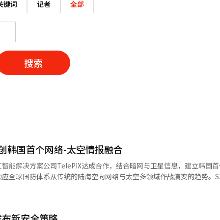
关键词
记者
全部
搜索
，开创韩国首个网络-太空情报融合
智能解决方案公司TelePIX达成合作，结合暗网与卫星信息，建立韩国首
应全球国防体系从传统的陆海空向网络与太空多领域作战演变的趋势。S
成益）于28日签署了提升安全情报的合作协议（MOU），计划逐步推进技术
地缘政治冲突加剧的现代安全环境。美国等军事强国已迅速转向融合网络
司的合作始于此。S2W在追踪暗网和Telegram等隐秘渠道的威胁数据
发布新安全策略
用卫星数据进行地球观测方面表现出色。双方计划结合各自的核心能力，提供