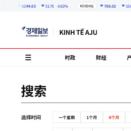
코
인
6244.63
51.75
-0.82%
786.02
15.65
KOSPI
KOSDAQ
정
보
时政
财经
all
menu
搜索
选择时间
一个星期
1个月
6个月