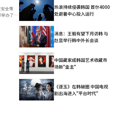
和坐标的卫
热浪持续侵袭韩国 首尔4000
变安全策
实质将更加
处避暑中心投入运行
部举办了主
联盟不仅是
和应对方
lePIX
控”、“完
机构提供顶
消息：王毅有望下月访韩 与
LM）的保
报外延，通
赵显举行韩中外长会谈
进一步攻
期逃避检
威胁检测的准
等二次攻
中国藏家成韩国艺术收藏市
鱼的可信
场新"金主"
机制，获取
攻击者通过
个系统结构
有的安全方
《逐玉》在韩破圈 中国电视
于AI模型
剧出海进入"平台时代"
和应对型安
中预先检查
速检测绕过
进一步深化
I）系统翻