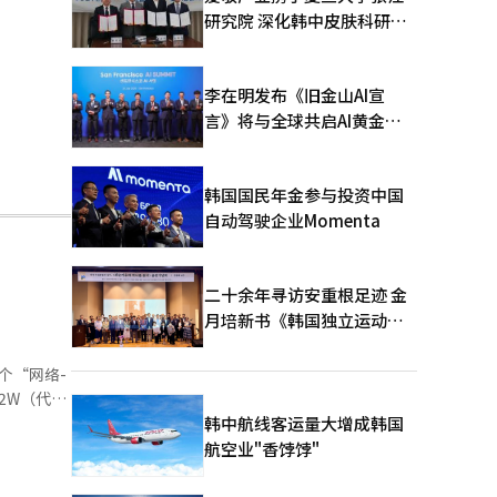
研究院 深化韩中皮肤科研合
作
李在明发布《旧金山AI宣
言》将与全球共启AI黄金时
代
韩国国民年金参与投资中国
自动驾驶企业Momenta
二十余年寻访安重根足迹 金
月培新书《韩国独立运动圣
地：向旅顺口追问历史》出
版
个“网络-
2W（代表
合作。此协
韩中航线客运量大增成韩国
威胁和卫星
航空业"香饽饽"
方面拥有顶
前所未有的