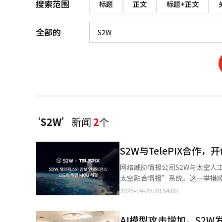
搜索范围
标题
正文
标题+正文
全部的
‘S2W’
新闻
2
个
S2W与TelePIX合作
网络威胁情报公司S2W与太空人工
太空融合情报”系统。这一举措顺
徐尚德）与TelePIX（代表赵
2026-04-28 20:54:00
议旨在应对全球供应链不稳定和
监控信息的综合作战体系。两家公
AI模型攻击增加，S2W
尖技术，而TelePIX则在利