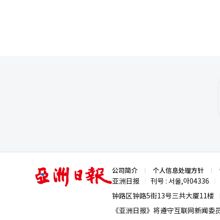
亚
公司简介
个人信息处理方针
洲
亚洲日报
刊号 : 서울,아04336
|
|
日
报
钟路区钟路5街13号三共大厦11楼
《亚洲日报》将遵守互联网新闻委