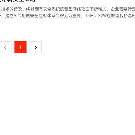
发现某国非法武器交易或油品转运的迹象时，TelePIX将分析相应时间
）技术的普及，绕过现有安全系统的新型网络攻击不断增加，企业需要转
实际动向或物理变化。通过网络情报与太空观测信息的交叉验证，威胁的
多，建立AI专用的安全应对体系变得尤为重要。16日，S2W在城南板桥总
怖组织的移动路径识别或冲突地区的兵力调动检测等多种安全场景。此次
过实际案例了解应对措施”的私密研讨会，向客户分享了AI安全威胁案例
页
的契合。S2W通过此次合作扩展了其网络情报服务的物理空间应用，而Te
扩展，出现了不同于以往的攻击方式。主要的AI特化攻击方式包括“输入操
络安全新市场，丰富了业务组合。双方计划通过联合研发，为国内外政府
成身份”。“输入操控”通过提示注入或越狱技术绕过大型语言模型（L
一
S2W代表徐尚德表示：“与TelePIX的合作将大幅扩展S2W的安全情
行非预期命令。攻击者通过扰乱模型的响应逻辑获取系统内部信息或进行
，帮助全球公共客户在快速变化的安全环境中提高威胁可视性和应对能
上
1
下
投毒和后门攻击污染学习数据或搜索增强生成（RAG）知识库，特点是长
：“结合S2W的高级网络情报和TelePIX的AI太空数据应用体系，将提高
部数据的AI代理间接进行攻击，传递隐藏命令以诱导API调用或数据删除
持做出贡献。”※ 本报道经人工智能（AI）系统翻译与编辑。
一
伪造和语音克隆技术生成精细的假身份，用于绕过生物认证或提高网络钓
攻击的实际案例也在增加。用户利用各种提示工程技术绕过AI模型的保护
页
对话如角色赋予或绕过问题就能使AI模型变得脆弱。此外，S2W还公开了
暴露优惠券代码等方式进行免费机票预订的案例。AI模型及其连接的整
态环境中，仅通过图像操控就能使验证系统失效。在AI环境中，单靠现
和错误为中心，而AI安全则需防御模型的判断逻辑和认知结构的漏洞。由
而异，攻击者可能利用逻辑漏洞。因此，需要从阻断型安全转向实时检测
美防御，持续的模拟攻击和漏洞管理变得重要。企业需在AI服务运营过程
。S2W攻防部门负责人梁钟宪表示：“利用AI进行安全防护的目标是快
更新政策，提高攻击者的攻击成本和放弃可能性。”他还表示：“未来将
证研究，提供能消除AI时代不安的行动方案。”※ 本报道经人工智能（A