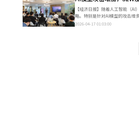
深度情报。例如，当S2W在暗网上
【经济日报】随着人工智能（AI
星数据，以视觉方式确认船只的
略。特别是针对AI模型的攻击增
清晰。这种融合分析可应用于恐
题为“AI时代的新安全策略：通
2026-04-17 01:03:00
技术交流，更是双方开拓新市场愿景
案。S2W指出，随着AI技术的
则将其卫星数据应用能力引入网
整性破坏”、“代理关联”和“合
级情报支持，帮助其应对安全威胁。
护机制，导致敏感信息泄露或执
过结合网络数据和卫星观测信息
击。“完整性破坏”是通过数据
力。”TelePIX代表赵成益表示
测。“代理关联”攻击利用处理外
确性，并为公共安全领域的决策支
击。“合成身份”攻击利用深度
度，威胁企业安全。AI模型直接
内部信息。S2W解释说，简单的
提取内部标识符、窃取系统提示、
都可能成为攻击目标，尤其在多模
式难以应对。传统安全以系统漏洞
的结果会因学习数据和提示输入
全体系。由于AI特性难以实现完
可能出现的风险，以加强应对策略
尝试，建立动态防御体系，不断
从攻击者视角的漏洞发现和场景验
译与编辑。