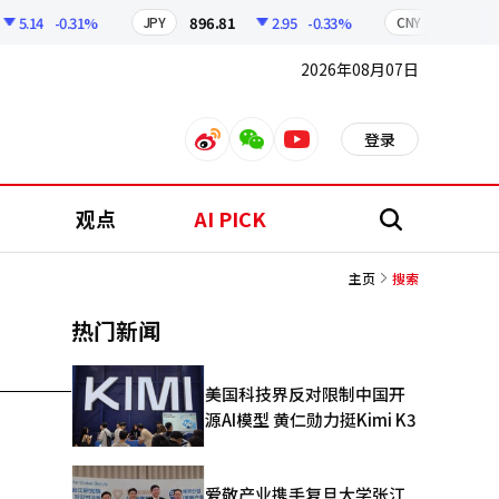
5.14
-0.31%
896.81
2.95
-0.33%
210.47
JPY
CNY
2026年08月07日
登录
weibo
weixin
youtube
观点
AI PICK
搜
索
主页
搜索
热门新闻
美国科技界反对限制中国开
源AI模型 黄仁勋力挺Kimi K3
爱敬产业携手复旦大学张江