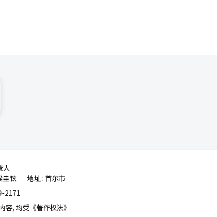
责人
梁圭铉
地址 : 首尔市
|
-2171
容, 均受《著作权法》